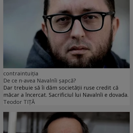
contraintuiția
De ce n-avea Navalnîi șapcă?
Dar trebuie să îi dăm societății ruse credit că
măcar a încercat. Sacrificiul lui Navalnîi e dovada.
Teodor TIŢĂ