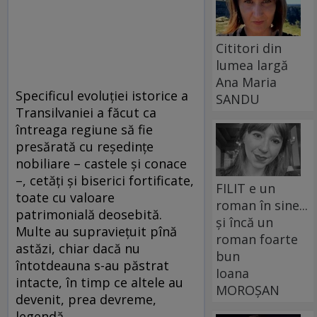
Cititori din
lumea largă
Ana Maria
Specificul evoluţiei istorice a
SANDU
Transilvaniei a făcut ca
întreaga regiune să fie
presărată cu reşedinţe
nobiliare – castele şi conace
–, cetăţi şi biserici fortificate,
FILIT e un
toate cu valoare
roman în sine...
patrimonială deosebită.
și încă un
Multe au supravieţuit pînă
roman foarte
astăzi, chiar dacă nu
bun
întotdeauna s-au păstrat
Ioana
intacte, în timp ce altele au
MOROȘAN
devenit, prea devreme,
legendă.