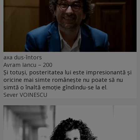
axa dus-întors
Avram Iancu – 200
Și totuși, posteritatea lui este impresionantă și
oricine mai simte românește nu poate să nu
simtă o înaltă emoție gîndindu-se la el.
Sever VOINESCU