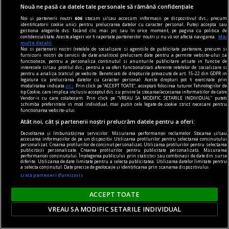
Nouă ne pasă ca datele tale personale să rămână confidențiale
Noi și partenerii noștri
606
stocăm și/sau accesăm informații pe dispozitivul dvs., precum
identificatorii cookie unici pentru prelucrarea datelor cu caracter personal. Puteți accepta sau
gestiona alegerile dvs. făcând clic mai jos sau în orice moment, pe pagina cu politica de
confidențialitate. Aceste alegeri vor fi raportate partenerilor noștri și nu vă vor afecta navigarea.
Mai
multe detalii
prezentul discontinuu
Noi si partenerii nostri (retelele de socializare si agentiile de publicitate partenere, precum si
furnizorii nostri de servicii de date analitice) prelucram date pentru a permite website-ului sa
Misterul voiniciei
functioneze, pentru a personaliza continutul si anunturile publicitare afisate in functie de
interesele si/sau profilul dvs., pentru a va oferi functionalitati aferente retelelor de socializare si
„Strîmbă-Lemne” nu are, după cum se vede, o
pentru a analiza traficul pe website. Beneficiati de drepturile prevazute de art. 15-22 din GDPR in
legatura cu prelucrarea datelor cu caracter personal. Aceste drepturi pot fi exercitate prin
tipologie fixă, el variind imagistic în funcţie de
modalitatea indicata
aici
. Prin click pe “ACCEPT TOATE”, acceptati folosirea tuturor Tehnologiilor de
tip Cookie, care implica inclusiv acceptul dvs. cu privire la stocarea/accesarea informatiilor de catre
marotele fiecărei generaţii.
Vendor-ii cu care colaboram. Prin click pe “VREAU SA MODIFIC SETARILE INDIVIDUAL” puteti
schimba preferintele in mod individual, mai putin cele legate de cookie strict necesare pentru
Codrin Liviu CUŢITARU
functionarea website-ului.
Atât noi, cât și partenerii noștri prelucrăm datele pentru a oferi:
Dezvoltarea și îmbunătățirea serviciilor. Măsurarea performanței reclamelor. Stocarea și/sau
accesarea informațiilor de pe un dispozitiv. Utilizarea profilurilor pentru selectarea conținutului
personalizat. Crearea profilurilor de conținut personalizat. Utilizarea profilurilor pentru selectarea
publicității personalizate. Crearea profilurilor pentru publicitate personalizată. Măsurarea
performanței conținutului. Înțelegerea publicului prin statistici sau combinații de date din surse
diferite. Utilizarea de date limitate pentru a selecta publicitatea. Utilizarea datelor limitate pentru
a selecta conținutul. Date precise de geolocație și identificarea prin scanarea dispozitivului.
Listă parteneri (furnizori)
ACCEPT TOATE
VREAU SA MODIFIC SETARILE INDIVIDUAL