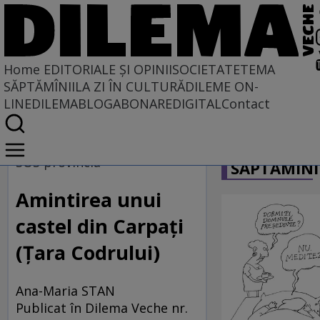
Home
EDITORIALE ȘI OPINII
SOCIETATE
TEMA
SĂPTĂMÎNII
LA ZI ÎN CULTURĂ
DILEME ON-
LINE
DILEMABLOG
ABONARE
DIGITAL
Contact
Home
CARICATU
EDITORIALE ȘI OPINII
SOS provincia
SĂPTĂMÎNI
BORDEIE ȘI OBICEIE
Amintirea unui
castel din Carpaţi
(Ţara Codrului)
Ana-Maria STAN
Publicat în Dilema Veche nr.