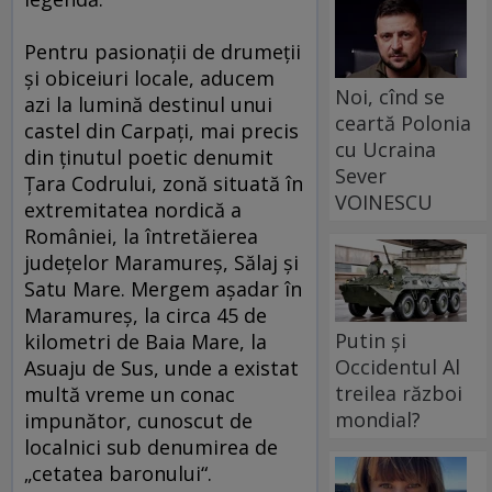
Pentru pasionaţii de drumeţii
şi obiceiuri locale, aducem
Noi, cînd se
azi la lumină destinul unui
ceartă Polonia
castel din Carpaţi, mai precis
cu Ucraina
din ţinutul poetic denumit
Sever
Ţara Codrului, zonă situată în
VOINESCU
extremitatea nordică a
României, la întretăierea
judeţelor Maramureş, Sălaj şi
Satu Mare. Mergem aşadar în
Maramureş, la circa 45 de
Putin și
kilometri de Baia Mare, la
Occidentul Al
Asuaju de Sus, unde a existat
treilea război
multă vreme un conac
mondial?
impunător, cunoscut de
localnici sub denumirea de
„cetatea baronului“.