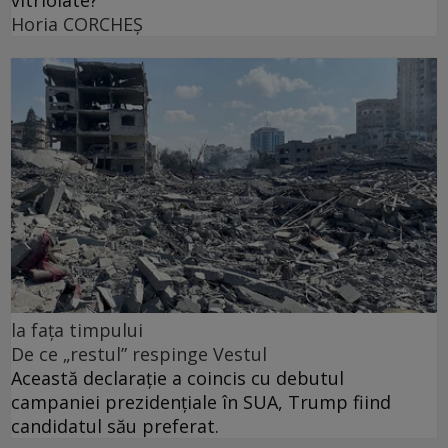
Horia CORCHEŞ
la fața timpului
De ce „restul” respinge Vestul
Această declarație a coincis cu debutul
campaniei prezidențiale în SUA, Trump fiind
candidatul său preferat.