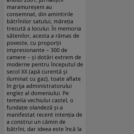
maramureşeni au
consemnat, din amintirile
bătrînilor satului, măreţia
trecută a locului. În memoria
sătenilor, acesta a rămas de
poveste, cu proporţii
impresionante – 300 de
camere – şi dotări extrem de
moderne pentru începutul de
secol XX (apă curentă şi
iluminat cu gaz), toate aflate
în grija administratorului
englez al domeniului. Pe
temelia vechiului castel, o
fundaţie olandeză şi-a
manifestat recent intenţia de
a construi un cămin de
bătrîni, dar ideea este încă la