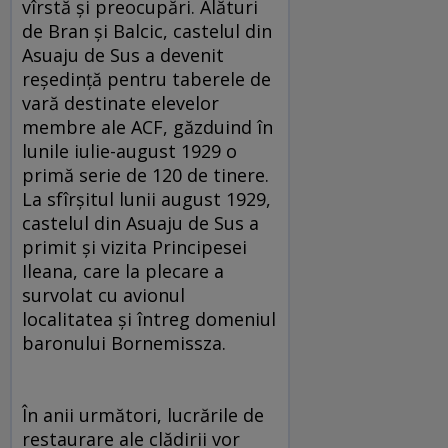
vîrstă şi preocupări. Alături
de Bran şi Balcic, castelul din
Asuaju de Sus a devenit
reşedinţă pentru taberele de
vară destinate elevelor
membre ale ACF, găzduind în
lunile iulie-august 1929 o
primă serie de 120 de tinere.
La sfîrşitul lunii august 1929,
castelul din Asuaju de Sus a
primit şi vizita Principesei
Ileana, care la plecare a
survolat cu avionul
localitatea şi întreg domeniul
baronului Bornemissza.
În anii următori, lucrările de
restaurare ale clădirii vor