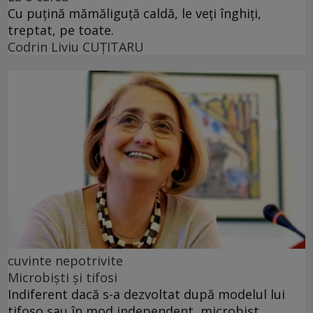
Cu puţină mămăliguţă caldă, le veţi înghiţi,
treptat, pe toate.
Codrin Liviu CUŢITARU
cuvinte nepotrivite
Microbiști și tifosi
Indiferent dacă s-a dezvoltat după modelul lui
tifoso sau în mod independent, microbist