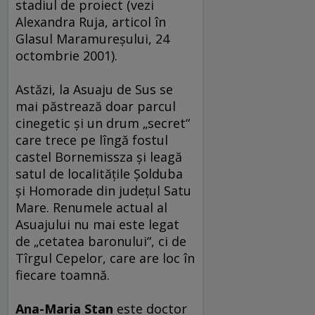
stadiul de proiect (vezi
Alexandra Ruja, articol în
Glasul Maramureşului, 24
octombrie 2001).
Astăzi, la Asuaju de Sus se
mai păstrează doar parcul
cinegetic şi un drum „secret“
care trece pe lîngă fostul
castel Bornemissza şi leagă
satul de localităţile Şolduba
şi Homorade din judeţul Satu
Mare. Renumele actual al
Asuajului nu mai este legat
de „cetatea baronului“, ci de
Tîrgul Cepelor, care are loc în
fiecare toamnă.
Ana-Maria Stan
este doctor