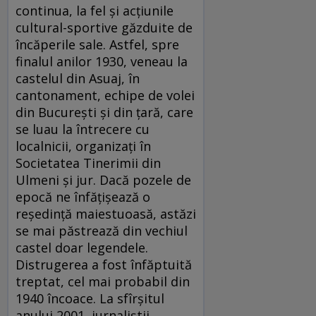
continua, la fel şi acţiunile
cultural-sportive găzduite de
încăperile sale. Astfel, spre
finalul anilor 1930, veneau la
castelul din Asuaj, în
cantonament, echipe de volei
din Bucureşti şi din ţară, care
se luau la întrecere cu
localnicii, organizaţi în
Societatea Tinerimii din
Ulmeni şi jur. Dacă pozele de
epocă ne înfăţişează o
reşedinţă maiestuoasă, astăzi
se mai păstrează din vechiul
castel doar legendele.
Distrugerea a fost înfăptuită
treptat, cel mai probabil din
1940 încoace. La sfîrşitul
anului 2001, jurnaliştii