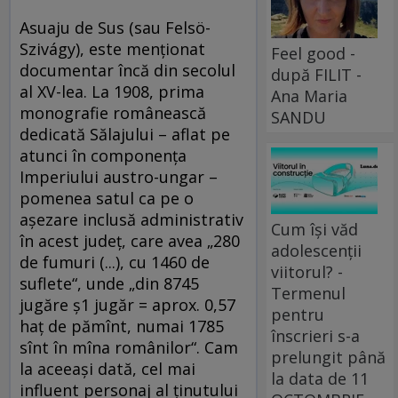
Asuaju de Sus (sau Felsö-
Szivágy), este menţionat
Feel good -
documentar încă din secolul
după FILIT -
al XV-lea. La 1908, prima
Ana Maria
monografie românească
SANDU
dedicată Sălajului – aflat pe
atunci în componenţa
Imperiului austro-ungar –
pomenea satul ca pe o
aşezare inclusă administrativ
Cum își văd
în acest judeţ, care avea „280
adolescenții
de fumuri (...), cu 1460 de
viitorul? -
suflete“, unde „din 8745
Termenul
jugăre ş1 jugăr = aprox. 0,57
pentru
haţ de pămînt, numai 1785
înscrieri s-a
sînt în mîna românilor“. Cam
prelungit până
la aceeaşi dată, cel mai
la data de 11
influent personaj al ţinutului