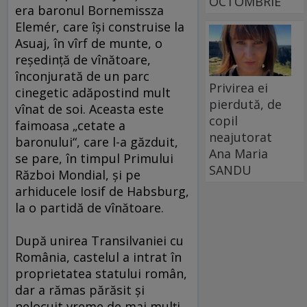
OCTOMBRIE
era baronul Bornemissza
Elemér, care îşi construise la
Asuaj, în vîrf de munte, o
reşedinţă de vînătoare,
înconjurată de un parc
Privirea ei
cinegetic adăpostind mult
pierdută, de
vînat de soi. Aceasta este
copil
faimoasa „cetate a
neajutorat
baronului“, care l-a găzduit,
Ana Maria
se pare, în timpul Primului
SANDU
Război Mondial, şi pe
arhiducele Iosif de Habsburg,
la o partidă de vînătoare.
După unirea Transilvaniei cu
România, castelul a intrat în
proprietatea statului român,
dar a rămas părăsit şi
nelocuit vreme de mai mulţi