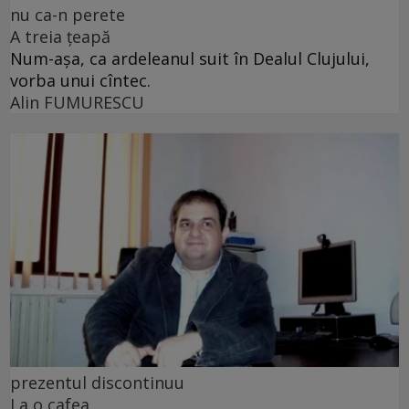
nu ca-n perete
A treia țeapă
Num-așa, ca ardeleanul suit în Dealul Clujului,
vorba unui cîntec.
Alin FUMURESCU
prezentul discontinuu
La o cafea