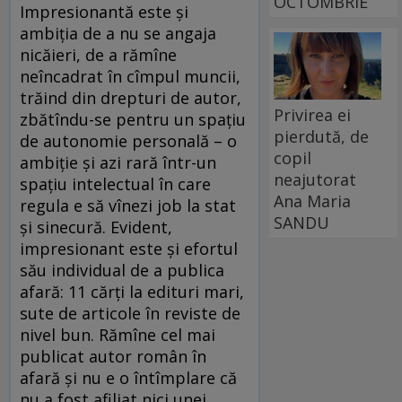
OCTOMBRIE
Impresionantă este şi
ambiţia de a nu se angaja
nicăieri, de a rămîne
neîncadrat în cîmpul muncii,
trăind din drepturi de autor,
Privirea ei
zbătîndu-se pentru un spaţiu
pierdută, de
de autonomie personală – o
copil
ambiţie şi azi rară într-un
neajutorat
spaţiu intelectual în care
Ana Maria
regula e să vînezi job la stat
SANDU
şi sinecură. Evident,
impresionant este şi efortul
său individual de a publica
afară: 11 cărţi la edituri mari,
sute de articole în reviste de
nivel bun. Rămîne cel mai
publicat autor român în
afară şi nu e o întîmplare că
nu a fost afiliat nici unei