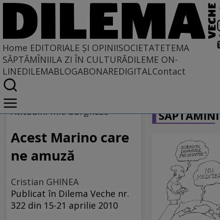
Home
EDITORIALE ȘI OPINII
SOCIETATE
TEMA
SĂPTĂMÎNII
LA ZI ÎN CULTURĂ
DILEME ON-
LINE
DILEMABLOG
ABONARE
DIGITAL
Contact
Home
CARICATU
EDITORIALE ȘI OPINII
Atitudini mic-burgheze
SĂPTĂMÎNI
Acest Marino care
ne amuză
Cristian GHINEA
Publicat în Dilema Veche nr.
322 din 15-21 aprilie 2010