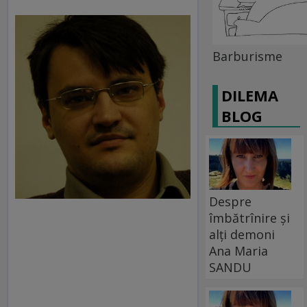
Barburisme
DILEMA
BLOG
Despre
îmbătrînire și
alți demoni
Ana Maria
SANDU