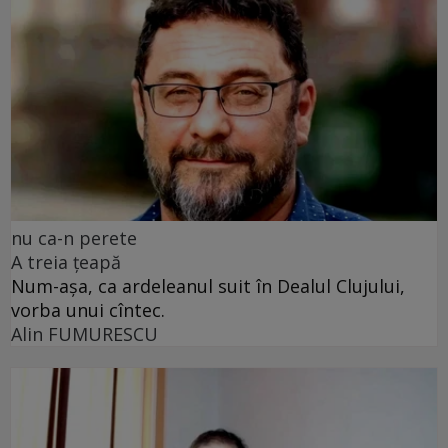
nu ca-n perete
A treia țeapă
Num-așa, ca ardeleanul suit în Dealul Clujului,
vorba unui cîntec.
Alin FUMURESCU