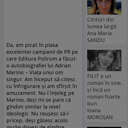
Cititori din
lumea largă
Ana Maria
SANDU
Da, am picat în plasa
excelentei campanii de PR pe
care Editura Polirom a făcut-
o autobiografiei lui Adrian
Marino – Viaţa unui om
FILIT e un
singur. Am început să citesc
roman în sine...
cu înfrigurare şi am sfîrşit în
și încă un
amuzament. Nu-l înţeleg pe
roman foarte
Marino, deşi mi se pare că
bun
gîndim similar la nivel
Ioana
ideologic. Nu reuşesc să-l
MOROȘAN
pricep, deşi găsesc acolo
multe dovezi de gîndire