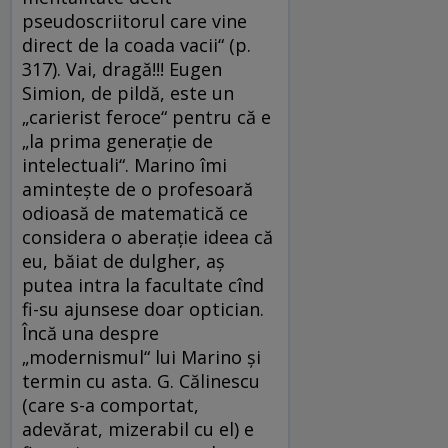
pseudoscriitorul care vine
direct de la coada vacii“ (p.
317). Vai, dragă!!! Eugen
Simion, de pildă, este un
„carierist feroce“ pentru că e
„la prima generaţie de
intelectuali“. Marino îmi
aminteşte de o profesoară
odioasă de matematică ce
considera o aberaţie ideea că
eu, băiat de dulgher, aş
putea intra la facultate cînd
fi-su ajunsese doar optician.
Încă una despre
„modernismul“ lui Marino şi
termin cu asta. G. Călinescu
(care s-a comportat,
adevărat, mizerabil cu el) e