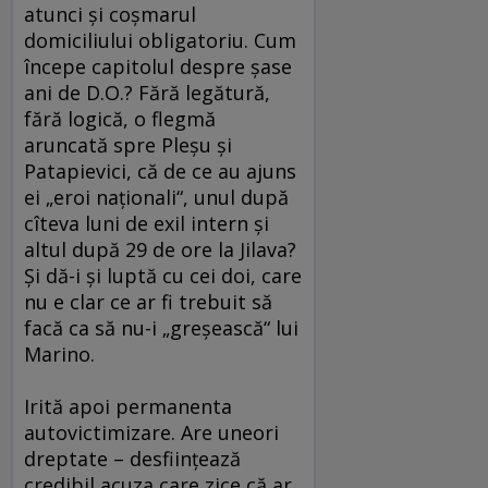
atunci şi coşmarul
domiciliului obligatoriu. Cum
începe capitolul despre şase
ani de D.O.? Fără legătură,
fără logică, o flegmă
aruncată spre Pleşu şi
Patapievici, că de ce au ajuns
ei „eroi naţionali“, unul după
cîteva luni de exil intern şi
altul după 29 de ore la Jilava?
Şi dă-i şi luptă cu cei doi, care
nu e clar ce ar fi trebuit să
facă ca să nu-i „greşească“ lui
Marino.
Irită apoi permanenta
autovictimizare. Are uneori
dreptate – desfiinţează
credibil acuza care zice că ar