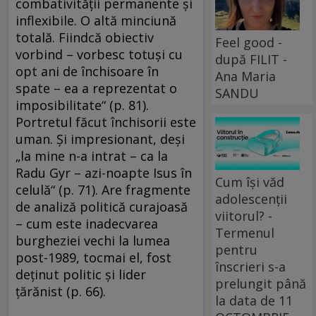
combativităţii permanente şi
inflexibile. O altă minciună
totală. Fiindcă obiectiv
Feel good -
vorbind – vorbesc totuşi cu
după FILIT -
opt ani de închisoare în
Ana Maria
spate – ea a reprezentat o
SANDU
imposibilitate“ (p. 81).
Portretul făcut închisorii este
uman. Şi impresionant, deşi
„la mine n-a intrat – ca la
Radu Gyr – azi-noapte Isus în
Cum își văd
celulă“ (p. 71). Are fragmente
adolescenții
de analiză politică curajoasă
viitorul? -
– cum este inadecvarea
Termenul
burgheziei vechi la lumea
pentru
post-1989, tocmai el, fost
înscrieri s-a
deţinut politic şi lider
prelungit până
ţărănist (p. 66).
la data de 11