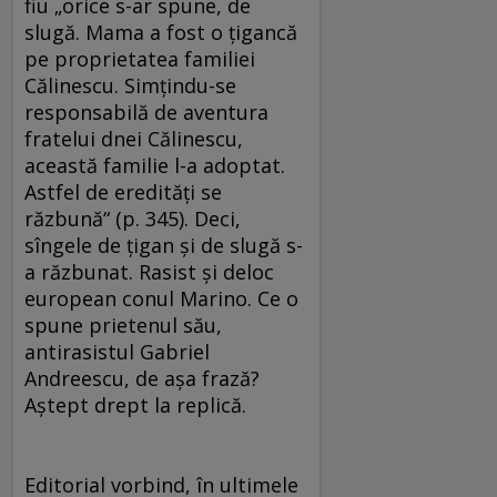
fiu „orice s-ar spune, de
slugă. Mama a fost o ţigancă
pe proprietatea familiei
Călinescu. Simţindu-se
responsabilă de aventura
fratelui dnei Călinescu,
această familie l-a adoptat.
Astfel de eredităţi se
răzbună“ (p. 345). Deci,
sîngele de ţigan şi de slugă s-
a răzbunat. Rasist şi deloc
european conul Marino. Ce o
spune prietenul său,
antirasistul Gabriel
Andreescu, de aşa frază?
Aştept drept la replică.
Editorial vorbind, în ultimele