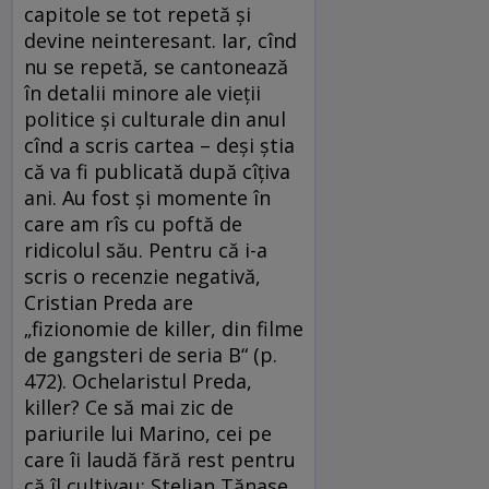
capitole se tot repetă şi
devine neinteresant. Iar, cînd
nu se repetă, se cantonează
în detalii minore ale vieţii
politice şi culturale din anul
cînd a scris cartea – deşi ştia
că va fi publicată după cîţiva
ani. Au fost şi momente în
care am rîs cu poftă de
ridicolul său. Pentru că i-a
scris o recenzie negativă,
Cristian Preda are
„fizionomie de killer, din filme
de gangsteri de seria B“ (p.
472). Ochelaristul Preda,
killer? Ce să mai zic de
pariurile lui Marino, cei pe
care îi laudă fără rest pentru
că îl cultivau: Stelian Tănase,