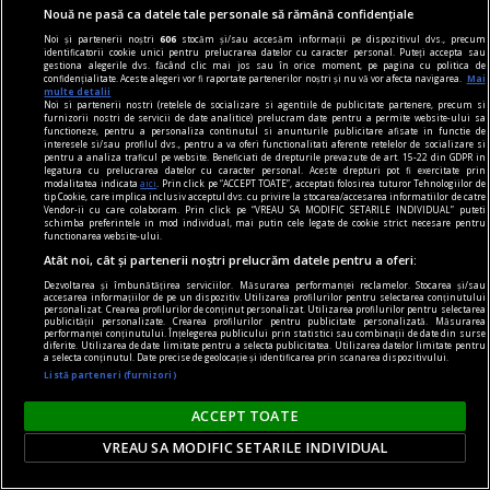
Nouă ne pasă ca datele tale personale să rămână confidențiale
contraintuiția
Noi și partenerii noștri
606
stocăm și/sau accesăm informații pe dispozitivul dvs., precum
De ce n-avea Navalnîi șapcă?
identificatorii cookie unici pentru prelucrarea datelor cu caracter personal. Puteți accepta sau
gestiona alegerile dvs. făcând clic mai jos sau în orice moment, pe pagina cu politica de
Dar trebuie să îi dăm societății ruse credit că
confidențialitate. Aceste alegeri vor fi raportate partenerilor noștri și nu vă vor afecta navigarea.
Mai
multe detalii
măcar a încercat. Sacrificiul lui Navalnîi e dovada.
Noi si partenerii nostri (retelele de socializare si agentiile de publicitate partenere, precum si
furnizorii nostri de servicii de date analitice) prelucram date pentru a permite website-ului sa
Teodor TIŢĂ
functioneze, pentru a personaliza continutul si anunturile publicitare afisate in functie de
interesele si/sau profilul dvs., pentru a va oferi functionalitati aferente retelelor de socializare si
pentru a analiza traficul pe website. Beneficiati de drepturile prevazute de art. 15-22 din GDPR in
legatura cu prelucrarea datelor cu caracter personal. Aceste drepturi pot fi exercitate prin
modalitatea indicata
aici
. Prin click pe “ACCEPT TOATE”, acceptati folosirea tuturor Tehnologiilor de
tip Cookie, care implica inclusiv acceptul dvs. cu privire la stocarea/accesarea informatiilor de catre
Vendor-ii cu care colaboram. Prin click pe “VREAU SA MODIFIC SETARILE INDIVIDUAL” puteti
schimba preferintele in mod individual, mai putin cele legate de cookie strict necesare pentru
functionarea website-ului.
Atât noi, cât și partenerii noștri prelucrăm datele pentru a oferi:
Dezvoltarea și îmbunătățirea serviciilor. Măsurarea performanței reclamelor. Stocarea și/sau
accesarea informațiilor de pe un dispozitiv. Utilizarea profilurilor pentru selectarea conținutului
personalizat. Crearea profilurilor de conținut personalizat. Utilizarea profilurilor pentru selectarea
publicității personalizate. Crearea profilurilor pentru publicitate personalizată. Măsurarea
performanței conținutului. Înțelegerea publicului prin statistici sau combinații de date din surse
diferite. Utilizarea de date limitate pentru a selecta publicitatea. Utilizarea datelor limitate pentru
a selecta conținutul. Date precise de geolocație și identificarea prin scanarea dispozitivului.
Listă parteneri (furnizori)
ACCEPT TOATE
VREAU SA MODIFIC SETARILE INDIVIDUAL
la răscruce de gînduri
Succesiunea