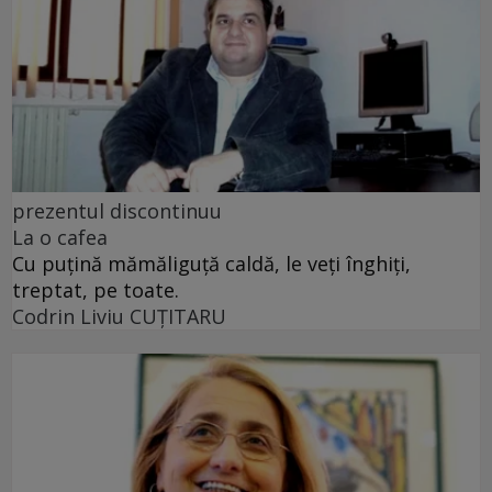
prezentul discontinuu
La o cafea
Cu puţină mămăliguţă caldă, le veţi înghiţi,
treptat, pe toate.
Codrin Liviu CUŢITARU