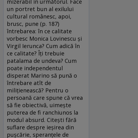
mizerabil în următorul. Face
un portret bun al exilului
cultural românesc, apoi,
brusc, pune (p. 187)
întrebarea: în ce calitate
vorbesc Monica Lovinescu şi
Virgil Ierunca? Cum adică în
ce calitate? Îţi trebuie
patalama de undeva? Cum
poate independentul
disperat Marino să pună o
întrebare atît de
miliţienească? Pentru o
persoană care spune că vrea
să fie obiectivă, uimeşte
puterea de fi ranchiunos la
modul absurd. Citeşti fără
suflare despre ieşirea din
puşcărie, speranţele de