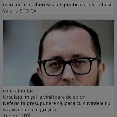
mare decît bolboroseala hipnotică a ideilor false.
Valeriu STOICA
contraintuiția
Ursulețul mișel la vînătoare de spioni
Nefericita presupunere că joaca cu cuvintele nu
va avea efecte e greșită.
Teodor TIŢĂ