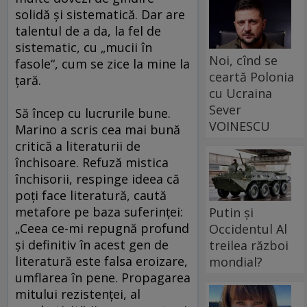
solidă şi sistematică. Dar are
talentul de a da, la fel de
sistematic, cu „mucii în
Noi, cînd se
fasole“, cum se zice la mine la
ceartă Polonia
ţară.
cu Ucraina
Sever
Să încep cu lucrurile bune.
VOINESCU
Marino a scris cea mai bună
critică a literaturii de
închisoare. Refuză mistica
închisorii, respinge ideea că
poţi face literatură, caută
metafore pe baza suferinţei:
Putin și
„Ceea ce-mi repugnă profund
Occidentul Al
şi definitiv în acest gen de
treilea război
literatură este falsa eroizare,
mondial?
umflarea în pene. Propagarea
mitului rezistenţei, al