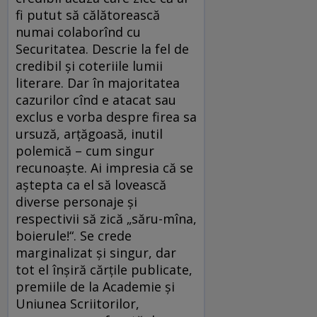
fi putut să călătorească
numai colaborînd cu
Securitatea. Descrie la fel de
credibil şi coteriile lumii
literare. Dar în majoritatea
cazurilor cînd e atacat sau
exclus e vorba despre firea sa
ursuză, arţăgoasă, inutil
polemică – cum singur
recunoaşte. Ai impresia că se
aştepta ca el să lovească
diverse personaje şi
respectivii să zică „săru-mîna,
boierule!“. Se crede
marginalizat şi singur, dar
tot el înşiră cărţile publicate,
premiile de la Academie şi
Uniunea Scriitorilor,