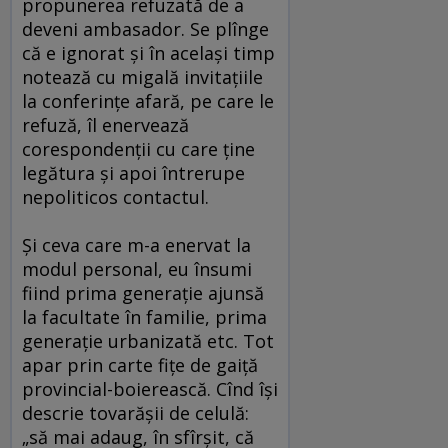
propunerea refuzată de a
deveni ambasador. Se plînge
că e ignorat şi în acelaşi timp
notează cu migală invitaţiile
la conferinţe afară, pe care le
refuză, îl enervează
corespondenţii cu care ţine
legătura şi apoi întrerupe
nepoliticos contactul.
Şi ceva care m-a enervat la
modul personal, eu însumi
fiind prima generaţie ajunsă
la facultate în familie, prima
generaţie urbanizată etc. Tot
apar prin carte fiţe de gaiţă
provincial-boierească. Cînd îşi
descrie tovarăşii de celulă:
„să mai adaug, în sfîrşit, că