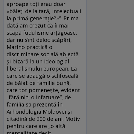
aproape toţi erau doar
«băieţi de la ţară, intelectuali
la primă generaţie?»“. Prima
dată am crezut că îi mai
scapă fudulisme arţăgoase,
dar nu sînt deloc scăpări,
Marino practică o
discriminare socială abjectă
şi bizară la un ideolog al
liberalismului european. La
care se adaugă o sclifoseală
de băiat de familie bună,
care tot pomeneşte, evident
„fără nici o infatuare“, de
familia sa prezentă în
Arhondologia Moldovei şi
citadină de 200 de ani. Motiv
pentru care are „o altă
mentalitate decît