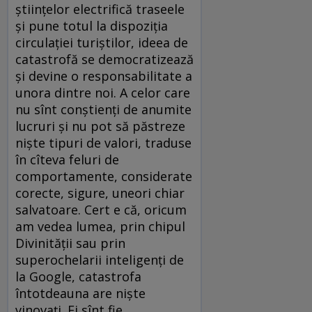
științelor electrifică traseele
și pune totul la dispoziția
circulației turiștilor, ideea de
catastrofă se democratizează
și devine o responsabilitate a
unora dintre noi. A celor care
nu sînt conștienți de anumite
lucruri și nu pot să păstreze
niște tipuri de valori, traduse
în cîteva feluri de
comportamente, considerate
corecte, sigure, uneori chiar
salvatoare. Cert e că, oricum
am vedea lumea, prin chipul
Divinității sau prin
superochelarii inteligenți de
la Google, catastrofa
întotdeauna are niște
vinovați. Ei sînt fie