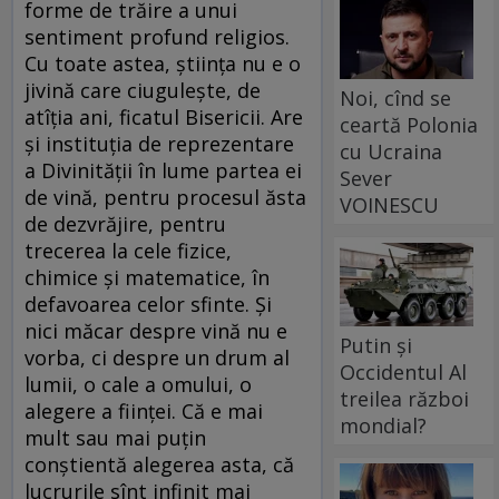
forme de trăire a unui
sentiment profund religios.
Cu toate astea, știința nu e o
jivină care ciugulește, de
Noi, cînd se
atîția ani, ficatul Bisericii. Are
ceartă Polonia
și instituția de reprezentare
cu Ucraina
a Divinității în lume partea ei
Sever
de vină, pentru procesul ăsta
VOINESCU
de dezvrăjire, pentru
trecerea la cele fizice,
chimice și matematice, în
defavoarea celor sfinte. Și
nici măcar despre vină nu e
Putin și
vorba, ci despre un drum al
Occidentul Al
lumii, o cale a omului, o
treilea război
alegere a ființei. Că e mai
mondial?
mult sau mai puțin
conștientă alegerea asta, că
lucrurile sînt infinit mai