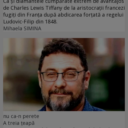
Ca și diamantele cumpărate extrem de avantajos
de Charles Lewis Tiffany de la aristocrații francezi
fugiți din Franța după abdicarea forțată a regelui
Ludovic-Filip din 1848.
Mihaela SIMINA
nu ca-n perete
A treia țeapă