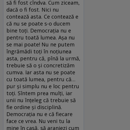
să fi fost cîndva. Cum ziceam,
dacă o fi fost. Nici nu
contează asta. Ce contează e
că nu se poate s-o ducem
bine toți. Democrația nu e
pentru toată lumea. Așa nu
se mai poate! Nu ne putem
îngrămădi toți în noțiunea
asta, pentru că, pînă la urmă,
trebuie să o și concretizăm
cumva. Iar asta nu se poate
cu toată lumea, pentru că…
pur și simplu nu e loc pentru
toți. Sîntem prea mulți, iar
unii nu înțeleg că trebuie să
fie ordine și disciplină.
Democrația nu e că fiecare
face ce vrea. Nu veni tu la
mine în casă, să aranjezi cum