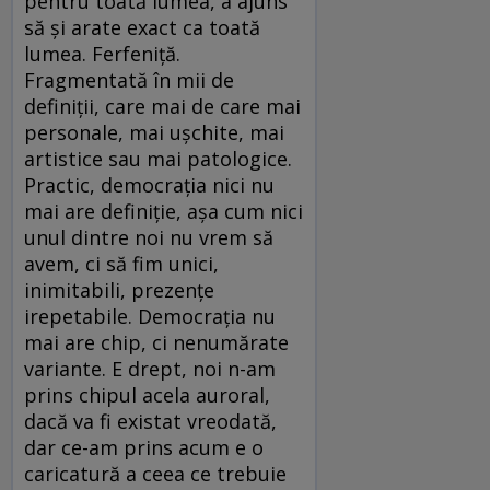
pentru toată lumea, a ajuns
să și arate exact ca toată
lumea. Ferfeniță.
Fragmentată în mii de
definiții, care mai de care mai
personale, mai ușchite, mai
artistice sau mai patologice.
Practic, democrația nici nu
mai are definiție, așa cum nici
unul dintre noi nu vrem să
avem, ci să fim unici,
inimitabili, prezențe
irepetabile. Democrația nu
mai are chip, ci nenumărate
variante. E drept, noi n-am
prins chipul acela auroral,
dacă va fi existat vreo­dată,
dar ce-am prins acum e o
caricatură a ceea ce trebuie