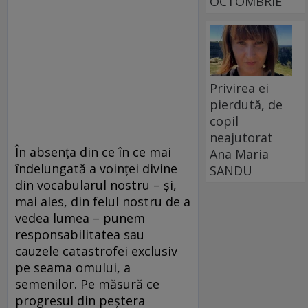
OCTOMBRIE
Privirea ei
pierdută, de
copil
neajutorat
În absența din ce în ce mai
Ana Maria
îndelungată a voinței divine
SANDU
din vocabularul nostru – și,
mai ales, din felul nostru de a
vedea lumea – punem
responsabilitatea sau
cauzele catastrofei exclusiv
pe seama omului, a
semenilor. Pe măsură ce
progresul din peștera