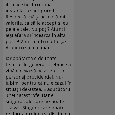
îți place ție. În ultimă
instanță, te-am primit.
Respectă-mă și acceptă-mi
valorile, ca să le accept și eu
pe ale tale. Nu poți? Atunci
ieși afară și încearcă în altă
parte! Vrei să intri cu forța?
Atunci o să mă apăr.
Iar apărarea e de toate
felurile. În general, trebuie să
vină cineva să ne apere. Un
personaj providențial. Nu-l
iubim, pentru că nu e cazul în
situații de-astea. E aducătorul
unei catastrofe. Dar e
singura cale care ne poate
„salva“. Singura care poate
restaura ordinea și disciplina.