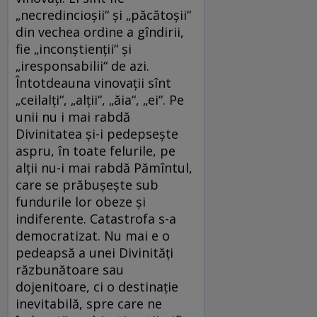
„necredincioșii“ și „păcătoșii“
din vechea ordine a gîndirii,
fie „inconștienții“ și
„iresponsabilii“ de azi.
Întotdeauna vinovații sînt
„ceilalți“, „alții“, „ăia“, „ei“. Pe
unii nu i mai rabdă
Divinitatea și-i pedepsește
aspru, în toate felurile, pe
alții nu-i mai rabdă Pămîntul,
care se prăbușește sub
fundurile lor obeze și
indiferente. Catastrofa s-a
democratizat. Nu mai e o
pedeapsă a unei Divinități
răzbunătoare sau
dojenitoare, ci o destinație
inevitabilă, spre care ne