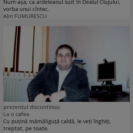
Num-așa, ca ardeleanul suit în Dealul Clujului,
vorba unui cîntec.
Alin FUMURESCU
prezentul discontinuu
La o cafea
Cu puţină mămăliguţă caldă, le veţi înghiţi,
treptat, pe toate.