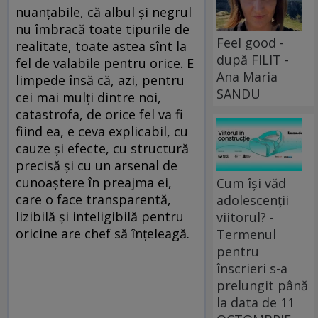
nuanțabile, că albul și negrul
nu îmbracă toate tipurile de
Feel good -
realitate, toate astea sînt la
după FILIT -
fel de valabile pentru orice. E
Ana Maria
limpede însă că, azi, pentru
SANDU
cei mai mulți dintre noi,
catastrofa, de orice fel va fi
fiind ea, e ceva explicabil, cu
cauze și efecte, cu structură
precisă și cu un arsenal de
cunoaștere în preajma ei,
Cum își văd
care o face transparentă,
adolescenții
lizibilă și inteligibilă pentru
viitorul? -
oricine are chef să înțeleagă.
Termenul
pentru
înscrieri s-a
prelungit până
la data de 11