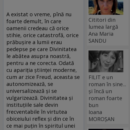
A existat o vreme, pînă nu
Cititori din
foarte demult, în care
lumea largă
oamenii credeau că orice
Ana Maria
stihie, orice catastrofă, orice
SANDU
prăbușire a lumii erau
pedepse pe care Divinitatea
le abătea asupra noastră,
pentru a ne corecta. Odată
cu apariția științei moderne,
cum ar zice Freud, aceasta se
FILIT e un
autonomizează, se
roman în sine...
universalizează și se
și încă un
vulgarizează. Divinitatea și
roman foarte
instituțiile sale devin
bun
frecventabile în virtutea
Ioana
obiceiului reflex și din ce în
MOROȘAN
ce mai puțin în spiritul unei