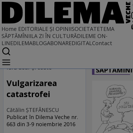
Home
EDITORIALE ȘI OPINII
SOCIETATE
TEMA
SĂPTĂMÎNII
LA ZI ÎN CULTURĂ
DILEME ON-
LINE
DILEMABLOG
ABONARE
DIGITAL
Contact
Home
CARICATU
EDITORIALE ȘI OPINII
fără doar şi coate
SĂPTĂMÎNI
TÎLC SHOW
Vulgarizarea
catastrofei
Cătălin ŞTEFĂNESCU
Publicat în Dilema Veche nr.
663 din 3-9 noiembrie 2016