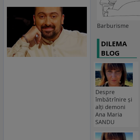
Barburisme
DILEMA
BLOG
Despre
îmbătrînire și
alți demoni
Ana Maria
SANDU