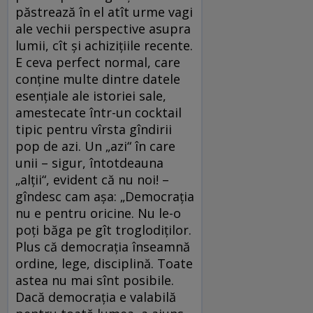
păstrează în el atît urme vagi
ale vechii perspective asupra
lumii, cît și achizițiile recente.
E ceva perfect normal, care
conține multe dintre datele
esențiale ale istoriei sale,
amestecate într-un cocktail
tipic pentru vîrsta gîndirii
pop de azi. Un „azi“ în care
unii – sigur, întotdeauna
„alții“, evident că nu noi! –
gîndesc cam așa: „Democrația
nu e pentru oricine. Nu le-o
poți băga pe gît troglodiților.
Plus că democrația înseamnă
ordine, lege, disciplină. Toate
astea nu mai sînt posibile.
Dacă democrația e valabilă