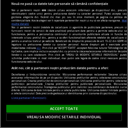
Nouă ne pasă ca datele tale personale să rămână confidențiale
Noi și partenerii noștri
606
stocăm și/sau accesăm informații pe dispozitivul dvs., precum
identificatorii cookie unici pentru prelucrarea datelor cu caracter personal. Puteți accepta sau
gestiona alegerile dvs. făcând clic mai jos sau în orice moment, pe pagina cu politica de
confidențialitate. Aceste alegeri vor fi raportate partenerilor noștri și nu vă vor afecta navigarea.
Mai
multe detalii
Noi si partenerii nostri (retelele de socializare si agentiile de publicitate partenere, precum si
furnizorii nostri de servicii de date analitice) prelucram date pentru a permite website-ului sa
functioneze, pentru a personaliza continutul si anunturile publicitare afisate in functie de
interesele si/sau profilul dvs., pentru a va oferi functionalitati aferente retelelor de socializare si
nici așa, nici altminteri
pentru a analiza traficul pe website. Beneficiati de drepturile prevazute de art. 15-22 din GDPR in
legatura cu prelucrarea datelor cu caracter personal. Aceste drepturi pot fi exercitate prin
Cum trebuie să fie un președinte
modalitatea indicata
aici
. Prin click pe “ACCEPT TOATE”, acceptati folosirea tuturor Tehnologiilor de
tip Cookie, care implica inclusiv acceptul dvs. cu privire la stocarea/accesarea informatiilor de catre
Nu cred în nici o campanie electorală construită
Vendor-ii cu care colaboram. Prin click pe “VREAU SA MODIFIC SETARILE INDIVIDUAL” puteti
schimba preferintele in mod individual, mai putin cele legate de cookie strict necesare pentru
pe negativitate, pe agresiune, pe obsesii strict
functionarea website-ului.
Atât noi, cât și partenerii noștri prelucrăm datele pentru a oferi:
individuale.
Andrei PLEŞU
Dezvoltarea și îmbunătățirea serviciilor. Măsurarea performanței reclamelor. Stocarea și/sau
accesarea informațiilor de pe un dispozitiv. Utilizarea profilurilor pentru selectarea conținutului
personalizat. Crearea profilurilor de conținut personalizat. Utilizarea profilurilor pentru selectarea
publicității personalizate. Crearea profilurilor pentru publicitate personalizată. Măsurarea
performanței conținutului. Înțelegerea publicului prin statistici sau combinații de date din surse
diferite. Utilizarea de date limitate pentru a selecta publicitatea. Utilizarea datelor limitate pentru
a selecta conținutul. Date precise de geolocație și identificarea prin scanarea dispozitivului.
Listă parteneri (furnizori)
ACCEPT TOATE
VREAU SA MODIFIC SETARILE INDIVIDUAL