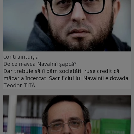
contraintuiția
De ce n-avea Navalnîi șapcă?
Dar trebuie să îi dăm societății ruse credit că
măcar a încercat. Sacrificiul lui Navalnîi e dovada.
Teodor TIŢĂ