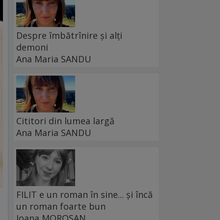
Despre îmbătrînire și alți
demoni
Ana Maria SANDU
Cititori din lumea largă
Ana Maria SANDU
FILIT e un roman în sine... și încă
un roman foarte bun
Ioana MOROȘAN