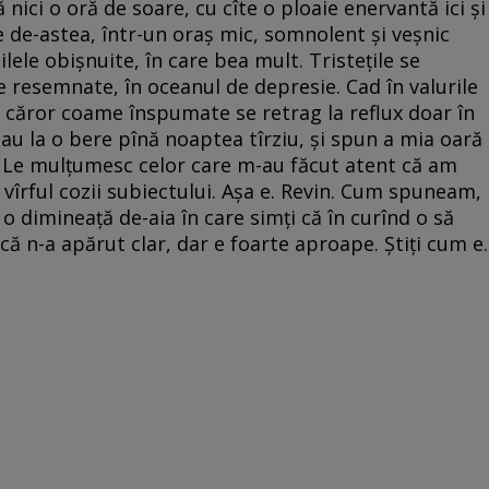
 nici o oră de soare, cu cîte o ploaie enervantă ici şi
le de-astea, într-un oraş mic, somnolent şi veşnic
ele obişnuite, în care bea mult. Tristeţile se
e resemnate, în oceanul de depresie. Cad în valurile
le căror coame înspumate se retrag la reflux doar în
stau la o bere pînă noaptea tîrziu, şi spun a mia oară
i. Le mulţumesc celor care m-au făcut atent că am
 vîrful cozii subiectului. Aşa e. Revin. Cum spuneam,
 o dimineaţă de-aia în care simţi că în curînd o să
ncă n-a apărut clar, dar e foarte aproape. Ştiţi cum e.