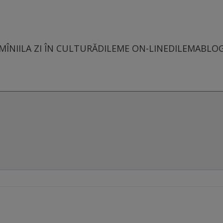
MÎNII
LA ZI ÎN CULTURĂ
DILEME ON-LINE
DILEMABLO