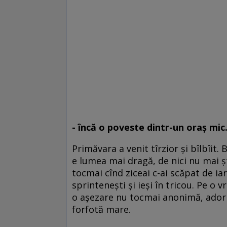
- încă o poveste dintr-un oraş mic. 
Primăvara a venit tîrzior şi bîlbîit. B
e lumea mai dragă, de nici nu mai şt
tocmai cînd ziceai c-ai scăpat de iar
sprinteneşti şi ieşi în tricou. Pe o
o aşezare nu tocmai anonimă, adorm
forfotă mare.