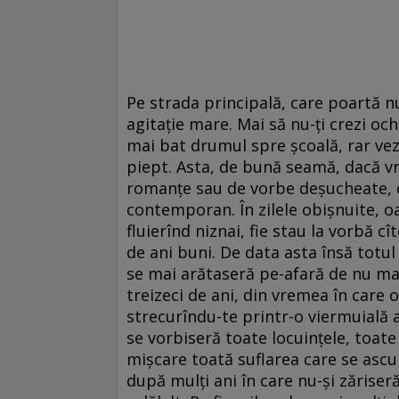
Pe strada principală, care poartă nu
agitaţie mare. Mai să nu-ţi crezi ochi
mai bat drumul spre şcoală, rar vez
piept. Asta, de bună seamă, dacă vre
romanţe sau de vorbe deşucheate, ca
contemporan. În zilele obişnuite, oa
fluierînd niznai, fie stau la vorbă cît
de ani buni. De data asta însă totul
se mai arătaseră pe-afară de nu mai
treizeci de ani, din vremea în care o
strecurîndu-te printr-o viermuială 
se vorbiseră toate locuinţele, toate
mişcare toată suflarea care se ascun
după mulţi ani în care nu-şi zăriseră