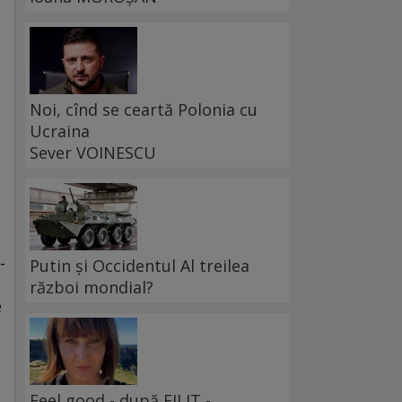
Noi, cînd se ceartă Polonia cu
Ucraina
Sever VOINESCU
-
Putin și Occidentul Al treilea
război mondial?
e
Feel good - după FILIT -