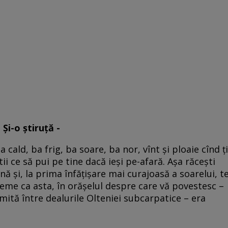
Şi-o ştiruţă -
a cald, ba frig, ba soare, ba nor, vînt şi ploaie cînd ţi
ii ce să pui pe tine dacă ieşi pe-afară. Aşa răceşti
nă şi, la prima înfăţişare mai curajoasă a soarelui, t
 vreme ca asta, în orăşelul despre care vă povestesc –
ită între dealurile Olteniei subcarpatice – era