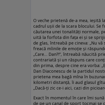
O veche prietenă de-a mea, ieşită la
cadrul uşii de la scara blocului. Se f
căutarea unei tonalităţi normale, pe 
uită la forfota din faţa ei şi se spri
de glas, întreabă pe cineva: „Nu vă 
freacă mîinile de emoţie şi răspunde
„Care… Dan?!“, întreabă năucită pr
contrariată şi un răspuns care conţi
din prima, despre cine era vorba: 
Dan Diaconescu de la partidul nostr
prietena mea bagă mîna în buzunar,
kilometri distanţă, îi aud glasul gî
„Dacă-ţi zic ce-i aici, cazi din picioare
Exact în momentul în care îmi sună t
de pe un canal de sport tocmai se 