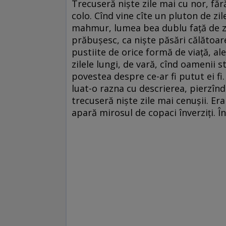
Trecuseră nişte zile mai cu nor, fără
colo. Cînd vine cîte un pluton de zi
mahmur, lumea bea dublu faţă de zil
prăbuşesc, ca nişte păsări călătoar
pustiite de orice formă de viaţă, a
zilele lungi, de vară, cînd oamenii 
povestea despre ce-ar fi putut ei f
luat-o razna cu descrierea, pierzînd
trecuseră nişte zile mai cenuşii. Era
apară mirosul de copaci înverziţi. Î