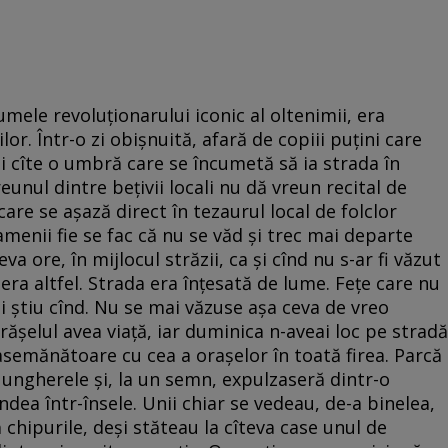
mele revoluţionarului iconic al oltenimii, era
lor. Într-o zi obişnuită, afară de copiii puţini care
i cîte o umbră care se încumetă să ia strada în
unul dintre beţivii locali nu dă vreun recital de
re se aşază direct în tezaurul local de folclor
menii fie se fac că nu se văd şi trec mai departe
eva ore, în mijlocul străzii, ca şi cînd nu s-ar fi văzut
 era altfel. Strada era înţesată de lume. Feţe care nu
 ştiu cînd. Nu se mai văzuse aşa ceva de vreo
răşelul avea viaţă, iar duminica n-aveai loc pe stradă
asemănătoare cu cea a oraşelor în toată firea. Parcă
 ungherele şi, la un semn, expulzaseră dintr-o
dea într-însele. Unii chiar se vedeau, de-a binelea,
 chipurile, deşi stăteau la cîteva case unul de