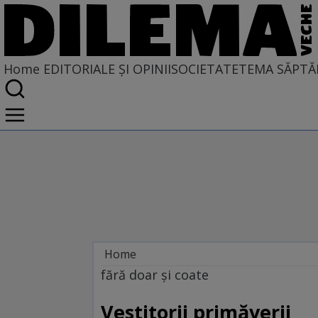
Home
EDITORIALE ȘI OPINII
SOCIETATE
TEMA SĂPTĂ
Home
EDITORIALE ȘI OPINII
fără doar şi coate
TÎLC SHOW
Vestitorii primăverii