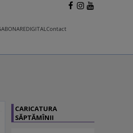
G
ABONARE
DIGITAL
Contact
CARICATURA
SĂPTĂMÎNII