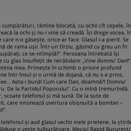
 cumpărături, rămîne blocată, cu ochii cît cepele, în
reacă la ochi şi nu-i vine să creadă. Îşi drege vocea, î
care n-o găseşte, orice-ar face. Glasul i-a pierit. Se
jină de rama uşii. Într-un tîrziu, găsind cu greu un fir
supăraţi, ce se-ntîmplă?“. Persoana întrebată îşi
 cu glas însufleţit de nerăbdare: „Vine domnu’ Dan!“
ietena mea. Primeşte în schimb o privire profund
ne într-însul şi o urmă de dojană, că nu s-a prins,
„Eee… Asta-i bună! Cum care Dan, doamnă?! Domnu’
u. De la Partidul Poporului“. Cu o mînă tremurîndă,
 scoate telefonul şi mă sună. De la sute de
tuit, care intonează uvertura obişnuită a bombei –
!“.
elefonul şi aud glasul vechii mele prietene, la ştiril
dăduse o veste tulburătoare. Meciul Rapid Bucureşti