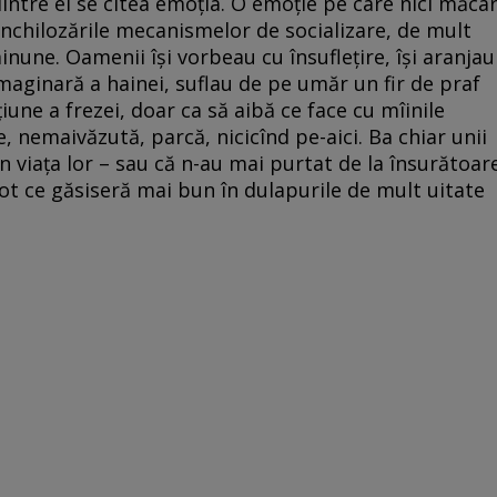
 dintre ei se citea emoţia. O emoţie pe care nici măca
nchilozările mecanismelor de socializare, de mult
inune. Oamenii îşi vorbeau cu însufleţire, îşi aranjau
imaginară a hainei, suflau de pe umăr un fir de praf
ţiune a frezei, doar ca să aibă ce face cu mîinile
 nemaivăzută, parcă, nicicînd pe-aici. Ba chiar unii
în viaţa lor – sau că n-au mai purtat de la însurătoar
ot ce găsiseră mai bun în dulapurile de mult uitate