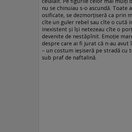
celălalt. Pe figurile celor mai mulţi
nu se chinuiau s-o ascundă. Toate a
osificate, se dezmorţiseră ca prin m
cîte un guler rebel sau cîte o cută 
inexistent şi îşi netezeau cîte o por
devenite de nestăpînit. Emoţie mare,
despre care ai fi jurat că n-au avut 
– un costum ieşiseră pe stradă cu t
sub praf de naftalină.