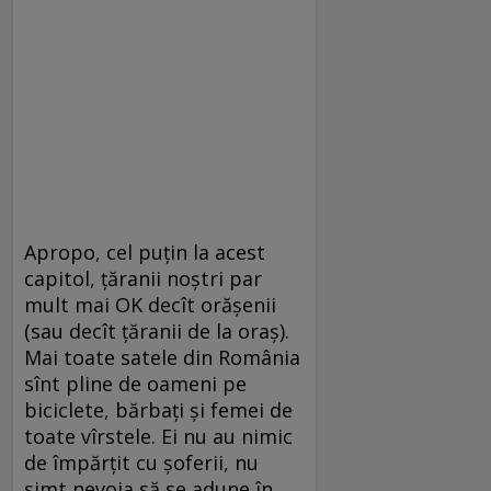
Apropo, cel puţin la acest
capitol, ţăranii noştri par
mult mai OK decît orăşenii
(sau decît ţăranii de la oraş).
Mai toate satele din România
sînt pline de oameni pe
biciclete, bărbaţi şi femei de
toate vîrstele. Ei nu au nimic
de împărţit cu şoferii, nu
simt nevoia să se adune în