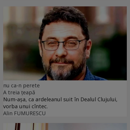
nu ca-n perete
A treia țeapă
Num-așa, ca ardeleanul suit în Dealul Clujului,
vorba unui cîntec.
Alin FUMURESCU