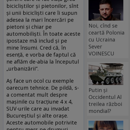
bicicliştilor şi pietonilor, sînt
şi unii biciclişti care îi supun
adesea la mari încercări pe
Noi, cînd se
pietoni şi chiar pe
ceartă Polonia
automobilişti. În toate aceste
cu Ucraina
ipostaze mă includ şi pe
Sever
mine însumi. Cred că, în
VOINESCU
esenţă, e vorba de faptul că
ne aflăm de-abia la începutul
„urbanizării“.
Aş face un ocol cu exemple
oarecum tehnice. De pildă, s-
Putin și
a comentat mult despre
Occidentul Al
maşinile cu tracţiune 4 x 4,
treilea război
SUV-urile care au invadat
mondial?
Bucureştiul şi alte oraşe.
Aceste automobile potrivite
pentru mers pe drumuri