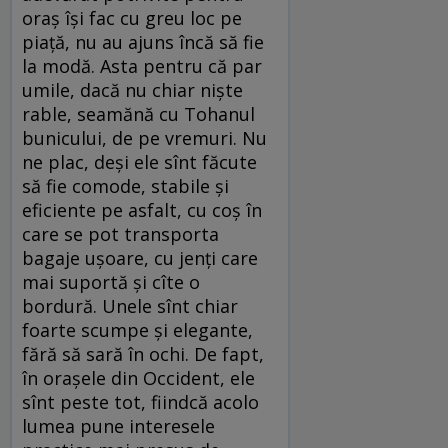
oraş îşi fac cu greu loc pe
piaţă, nu au ajuns încă să fie
la modă. Asta pentru că par
umile, dacă nu chiar nişte
rable, seamănă cu Tohanul
bunicului, de pe vremuri. Nu
ne plac, deşi ele sînt făcute
să fie comode, stabile şi
eficiente pe asfalt, cu coş în
care se pot transporta
bagaje uşoare, cu jenţi care
mai suportă şi cîte o
bordură. Unele sînt chiar
foarte scumpe şi elegante,
fără să sară în ochi. De fapt,
în oraşele din Occident, ele
sînt peste tot, fiindcă acolo
lumea pune interesele