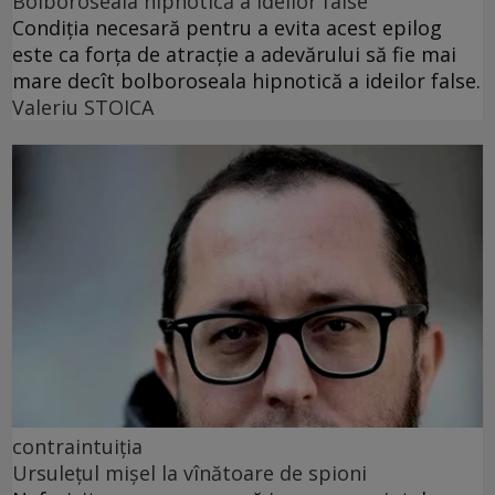
Bolboroseala hipnotică a ideilor false
Condiția necesară pentru a evita acest epilog
este ca forța de atracție a adevărului să fie mai
mare decît bolboroseala hipnotică a ideilor false.
Valeriu STOICA
contraintuiția
Ursulețul mișel la vînătoare de spioni