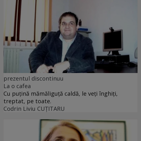
prezentul discontinuu
La o cafea
Cu puţină mămăliguţă caldă, le veţi înghiţi,
treptat, pe toate.
Codrin Liviu CUŢITARU