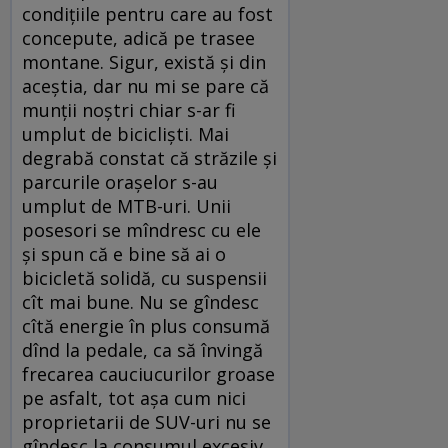
condiţiile pentru care au fost
concepute, adică pe trasee
montane. Sigur, există şi din
aceştia, dar nu mi se pare că
munţii noştri chiar s-ar fi
umplut de biciclişti. Mai
degrabă constat că străzile şi
parcurile oraşelor s-au
umplut de MTB-uri. Unii
posesori se mîndresc cu ele
şi spun că e bine să ai o
bicicletă solidă, cu suspensii
cît mai bune. Nu se gîndesc
cîtă energie în plus consumă
dînd la pedale, ca să învingă
frecarea cauciucurilor groase
pe asfalt, tot aşa cum nici
proprietarii de SUV-uri nu se
gîndesc la consumul excesiv