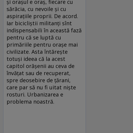
şi oraşul e oraş, fiecare cu
sărăcia, cu nevoile şi cu
aspiraţiile proprii. De acord.
Iar bicicliştii militanţi sînt
indispensabili în această fază
pentru că se luptă cu
primăriile pentru oraşe mai
civilizate. Asta întăreşte
totuşi ideea că la acest
capitol orăşenii au ceva de
învăţat sau de recuperat,
spre deosebire de ţărani,
care par să nu fi uitat nişte
rosturi. Urbanizarea e
problema noastră.