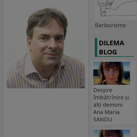
Barburisme
DILEMA
BLOG
Despre
îmbătrînire și
alți demoni
Ana Maria
SANDU