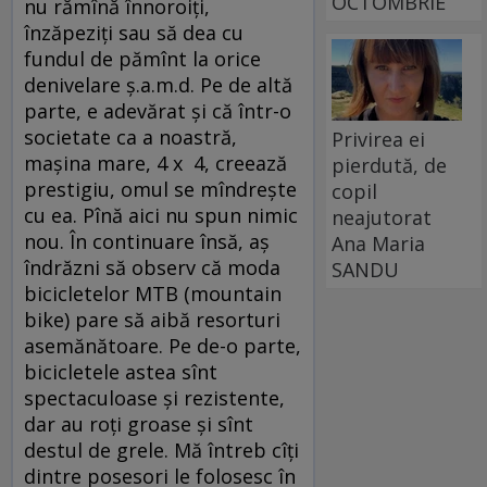
OCTOMBRIE
nu rămînă înnoroiţi,
înzăpeziţi sau să dea cu
fundul de pămînt la orice
denivelare ş.a.m.d. Pe de altă
parte, e adevărat şi că într-o
societate ca a noastră,
Privirea ei
maşina mare, 4 x 4, creează
pierdută, de
prestigiu, omul se mîndreşte
copil
cu ea. Pînă aici nu spun nimic
neajutorat
nou. În continuare însă, aş
Ana Maria
îndrăzni să observ că moda
SANDU
bicicletelor MTB (mountain
bike) pare să aibă resorturi
asemănătoare. Pe de-o parte,
bicicletele astea sînt
spectaculoase şi rezistente,
dar au roţi groase şi sînt
destul de grele. Mă întreb cîţi
dintre posesori le folosesc în