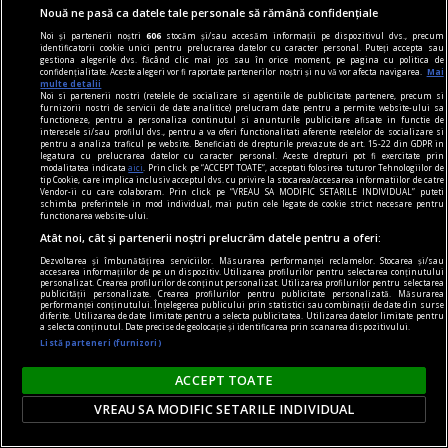
Nouă ne pasă ca datele tale personale să rămână confidențiale
nici așa, nici altminteri
Noi și partenerii noștri
606
stocăm și/sau accesăm informații pe dispozitivul dvs., precum
identificatorii cookie unici pentru prelucrarea datelor cu caracter personal. Puteți accepta sau
Cum trebuie să fie un președinte
gestiona alegerile dvs. făcând clic mai jos sau în orice moment, pe pagina cu politica de
confidențialitate. Aceste alegeri vor fi raportate partenerilor noștri și nu vă vor afecta navigarea.
Mai
Nu cred în nici o campanie electorală construită
multe detalii
Noi si partenerii nostri (retelele de socializare si agentiile de publicitate partenere, precum si
pe negativitate, pe agresiune, pe obsesii strict
furnizorii nostri de servicii de date analitice) prelucram date pentru a permite website-ului sa
functioneze, pentru a personaliza continutul si anunturile publicitare afisate in functie de
individuale.
interesele si/sau profilul dvs., pentru a va oferi functionalitati aferente retelelor de socializare si
pentru a analiza traficul pe website. Beneficiati de drepturile prevazute de art. 15-22 din GDPR in
Andrei PLEŞU
legatura cu prelucrarea datelor cu caracter personal. Aceste drepturi pot fi exercitate prin
modalitatea indicata
aici
. Prin click pe “ACCEPT TOATE”, acceptati folosirea tuturor Tehnologiilor de
tip Cookie, care implica inclusiv acceptul dvs. cu privire la stocarea/accesarea informatiilor de catre
Vendor-ii cu care colaboram. Prin click pe “VREAU SA MODIFIC SETARILE INDIVIDUAL” puteti
schimba preferintele in mod individual, mai putin cele legate de cookie strict necesare pentru
functionarea website-ului.
Atât noi, cât și partenerii noștri prelucrăm datele pentru a oferi:
Dezvoltarea și îmbunătățirea serviciilor. Măsurarea performanței reclamelor. Stocarea și/sau
accesarea informațiilor de pe un dispozitiv. Utilizarea profilurilor pentru selectarea conținutului
personalizat. Crearea profilurilor de conținut personalizat. Utilizarea profilurilor pentru selectarea
publicității personalizate. Crearea profilurilor pentru publicitate personalizată. Măsurarea
performanței conținutului. Înțelegerea publicului prin statistici sau combinații de date din surse
diferite. Utilizarea de date limitate pentru a selecta publicitatea. Utilizarea datelor limitate pentru
a selecta conținutul. Date precise de geolocație și identificarea prin scanarea dispozitivului.
Listă parteneri (furnizori)
ACCEPT TOATE
VREAU SA MODIFIC SETARILE INDIVIDUAL