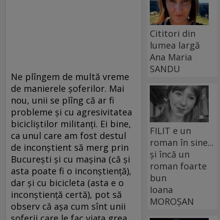
Cititori din
lumea largă
Ana Maria
SANDU
Ne plîngem de multă vreme
de manierele şoferilor. Mai
nou, unii se plîng că ar fi
probleme şi cu agresivitatea
bicicliştilor militanţi. Ei bine,
FILIT e un
ca unul care am fost destul
roman în sine...
de inconştient să merg prin
și încă un
Bucureşti şi cu maşina (că şi
roman foarte
asta poate fi o inconştienţă),
bun
dar şi cu bicicleta (asta e o
Ioana
inconştienţă certă), pot să
MOROȘAN
observ că aşa cum sînt unii
şoferii care le fac viaţa grea