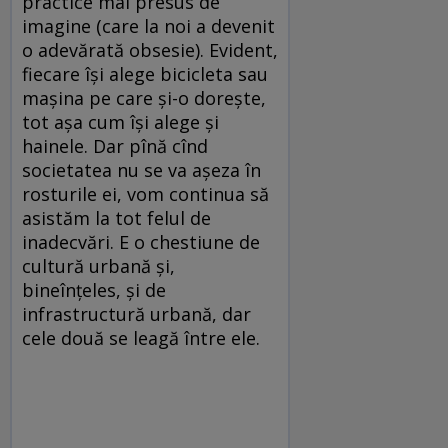
practice mai presus de
imagine (care la noi a devenit
o adevărată obsesie). Evident,
fiecare îşi alege bicicleta sau
maşina pe care şi-o doreşte,
tot aşa cum îşi alege şi
hainele. Dar pînă cînd
societatea nu se va aşeza în
rosturile ei, vom continua să
asistăm la tot felul de
inadecvări. E o chestiune de
cultură urbană şi,
bineînţeles, şi de
infrastructură urbană, dar
cele două se leagă între ele.