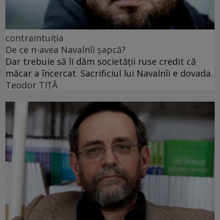
contraintuiția
De ce n-avea Navalnîi șapcă?
Dar trebuie să îi dăm societății ruse credit că
măcar a încercat. Sacrificiul lui Navalnîi e dovada.
Teodor TIŢĂ