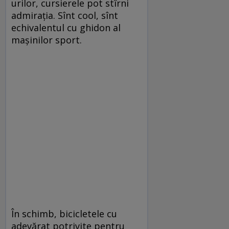
urilor, cursierele pot stîrni
admiraţia. Sînt cool, sînt
echivalentul cu ghidon al
maşinilor sport.
În schimb, bicicletele cu
adevărat potrivite pentru