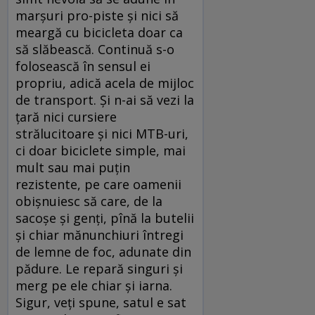
marşuri pro-piste şi nici să
meargă cu bicicleta doar ca
să slăbească. Continuă s-o
folosească în sensul ei
propriu, adică acela de mijloc
de transport. Şi n-ai să vezi la
ţară nici cursiere
strălucitoare şi nici MTB-uri,
ci doar biciclete simple, mai
mult sau mai puţin
rezistente, pe care oamenii
obişnuiesc să care, de la
sacoşe şi genţi, pînă la butelii
şi chiar mănunchiuri întregi
de lemne de foc, adunate din
pădure. Le repară singuri şi
merg pe ele chiar şi iarna.
Sigur, veţi spune, satul e sat