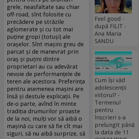
grele, neasfaltate sau chiar
off-road, sînt folosite cu
Feel good -
precădere pe străzile
după FILIT -
aglomerate şi cu tot mai
Ana Maria
puţine gropi (totuşi) ale
SANDU
oraşelor. Sînt maşini greu de
parcat şi de manevrat prin
oraş şi puţini dintre
proprietari au cu adevărat
nevoie de performanţele de
Cum își văd
teren ale acestora. Preferinţa
adolescenții
pentru asemenea maşini are
viitorul? -
însă şi destule explicaţii. Pe
Termenul
de-o parte, avînd în minte
pentru
tradiţia drumurilor proaste
înscrieri s-a
de la noi, mulţi vor să aibă o
prelungit până
maşină cu care să fie cît mai
la data de 11
siguri, să nu aibă surprize, să