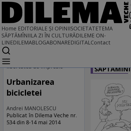
Home
EDITORIALE ȘI OPINII
SOCIETATE
TEMA
SĂPTĂMÎNII
LA ZI ÎN CULTURĂ
DILEME ON-
LINE
DILEMABLOG
ABONARE
DIGITAL
Contact
Home
CARICATU
EDITORIALE ȘI OPINII
libertatea de impresie
SĂPTĂMÎNI
TÎLC SHOW
Urbanizarea
bicicletei
Andrei MANOLESCU
Publicat în Dilema Veche nr.
534 din 8-14 mai 2014