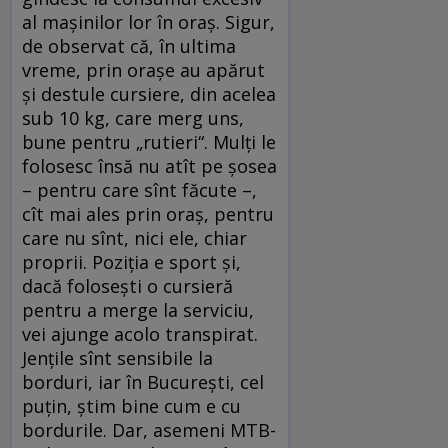
al maşinilor lor în oraş. Sigur,
de observat că, în ultima
vreme, prin oraşe au apărut
şi destule cursiere, din acelea
sub 10 kg, care merg uns,
bune pentru „rutieri“. Mulţi le
folosesc însă nu atît pe şosea
– pentru care sînt făcute –,
cît mai ales prin oraş, pentru
care nu sînt, nici ele, chiar
proprii. Poziţia e sport şi,
dacă foloseşti o cursieră
pentru a merge la serviciu,
vei ajunge acolo transpirat.
Jenţile sînt sensibile la
borduri, iar în Bucureşti, cel
puţin, ştim bine cum e cu
bordurile. Dar, asemeni MTB-