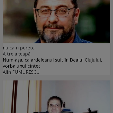
nu ca-n perete
A treia țeapă
Num-așa, ca ardeleanul suit în Dealul Clujului,
vorba unui cîntec.
Alin FUMURESCU