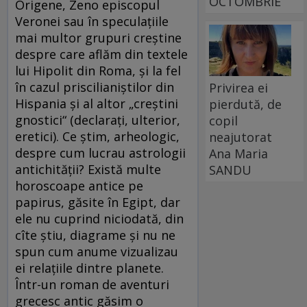
OCTOMBRIE
Origene, Zeno episcopul
Veronei sau în speculațiile
mai multor grupuri creștine
despre care aflăm din textele
lui Hipolit din Roma, și la fel
în cazul priscilianiștilor din
Privirea ei
Hispania și al altor „creștini
pierdută, de
gnostici“ (declarați, ulterior,
copil
eretici). Ce știm, arheologic,
neajutorat
despre cum lucrau astrologii
Ana Maria
antichității? Există multe
SANDU
horoscoape antice pe
papirus, găsite în Egipt, dar
ele nu cuprind niciodată, din
cîte știu, diagrame și nu ne
spun cum anume vizualizau
ei relațiile dintre planete.
Într-un roman de aventuri
grecesc antic găsim o