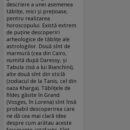
descriere a unei asemenea
tăblițe, mici și prețioase,
pentru realizarea
horoscopului. Există extrem
de puține descoperiri
arheologice de tăblițe ale
astrologilor. Două sînt de
marmură (cea din Cairo,
numită după Daressy, și
Tabula zisă a lui Bianchini),
alte două sînt din sticlă
(zodiacul de la Tanis, cel din
oaza Kharga). Tăblițele de
fildeș găsite în Grand
(Vosges, în Lorena) sînt însă
probabil descoperirea care
ne dă cea mai clară idee
despre cum arătau aceste
fascinante artefacte. Sînt