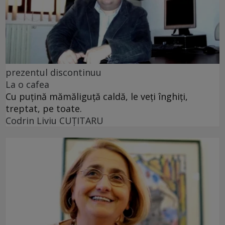
prezentul discontinuu
La o cafea
Cu puţină mămăliguţă caldă, le veţi înghiţi,
treptat, pe toate.
Codrin Liviu CUŢITARU