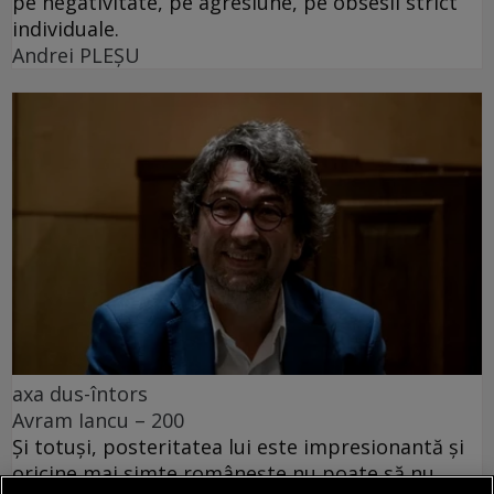
pe negativitate, pe agresiune, pe obsesii strict
individuale.
Andrei PLEŞU
axa dus-întors
Avram Iancu – 200
Și totuși, posteritatea lui este impresionantă și
oricine mai simte românește nu poate să nu