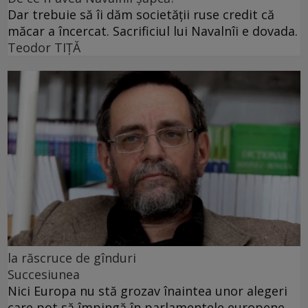
Dar trebuie să îi dăm societății ruse credit că
măcar a încercat. Sacrificiul lui Navalnîi e dovada.
Teodor TIŢĂ
la răscruce de gînduri
Succesiunea
Nici Europa nu stă grozav înaintea unor alegeri
care pot să împingă în parlamentele europene