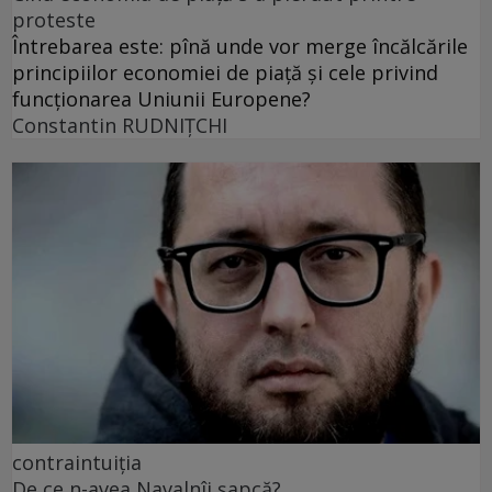
proteste
Întrebarea este: pînă unde vor merge încălcările
principiilor economiei de piață și cele privind
funcționarea Uniunii Europene?
Constantin RUDNIŢCHI
contraintuiția
De ce n-avea Navalnîi șapcă?