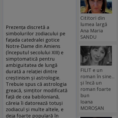
Cititori din
lumea largă
Prezența discretă a
Ana Maria
simbolurilor zodiacului pe
SANDU
fațada catedralei gotice
Notre-Dame din Amiens
(începutul secolului XIII) e
simptomatică pentru
ambiguitatea de lungă
FILIT e un
durată a relației dintre
roman în sine...
creștinism și astrologie.
și încă un
Trebuie spus că astrologia
roman foarte
greacă, simțitor modificată
bun
față de cea babiloniană,
Ioana
căreia îi datorează totuși
MOROȘAN
zodiacul și multe altele, e
deja foarte populară în