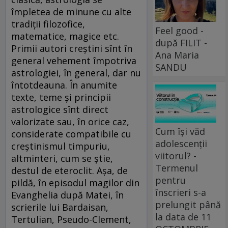
împletea de minune cu alte
tradiții filozofice,
Feel good -
matematice, magice etc.
după FILIT -
Primii autori creștini sînt în
Ana Maria
general vehement împotriva
SANDU
astrologiei, în general, dar nu
întotdeauna. În anumite
texte, teme și principii
astrologice sînt direct
valorizate sau, în orice caz,
Cum își văd
considerate compatibile cu
adolescenții
creștinismul timpuriu,
viitorul? -
altminteri, cum se știe,
Termenul
destul de eteroclit. Așa, de
pentru
pildă, în episodul magilor din
înscrieri s-a
Evanghelia după Matei, în
prelungit până
scrierile lui Bardaisan,
la data de 11
Tertulian, Pseudo-Clement,