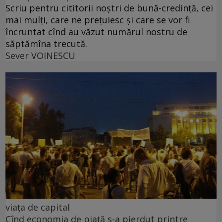
Scriu pentru cititorii noștri de bună-credință, cei
mai mulți, care ne prețuiesc și care se vor fi
încruntat cînd au văzut numărul nostru de
săptămîna trecută.
Sever VOINESCU
viața de capital
Cînd economia de piață s-a pierdut printre