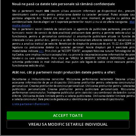
simtă o înaltă emoție gîndindu-se la el.
Nouă ne pasă ca datele tale personale să rămână confidențiale
Sever VOINESCU
Noi și partenerii noștri
606
stocăm și/sau accesăm informații pe dispozitivul dvs., precum
identificatorii cookie unici pentru prelucrarea datelor cu caracter personal. Puteți accepta sau
gestiona alegerile dvs. făcând clic mai jos sau în orice moment, pe pagina cu politica de
confidențialitate. Aceste alegeri vor fi raportate partenerilor noștri și nu vă vor afecta navigarea.
Mai
multe detalii
Noi si partenerii nostri (retelele de socializare si agentiile de publicitate partenere, precum si
furnizorii nostri de servicii de date analitice) prelucram date pentru a permite website-ului sa
functioneze, pentru a personaliza continutul si anunturile publicitare afisate in functie de
interesele si/sau profilul dvs., pentru a va oferi functionalitati aferente retelelor de socializare si
pentru a analiza traficul pe website. Beneficiati de drepturile prevazute de art. 15-22 din GDPR in
legatura cu prelucrarea datelor cu caracter personal. Aceste drepturi pot fi exercitate prin
modalitatea indicata
aici
. Prin click pe “ACCEPT TOATE”, acceptati folosirea tuturor Tehnologiilor de
tip Cookie, care implica inclusiv acceptul dvs. cu privire la stocarea/accesarea informatiilor de catre
Vendor-ii cu care colaboram. Prin click pe “VREAU SA MODIFIC SETARILE INDIVIDUAL” puteti
schimba preferintele in mod individual, mai putin cele legate de cookie strict necesare pentru
functionarea website-ului.
Atât noi, cât și partenerii noștri prelucrăm datele pentru a oferi:
Dezvoltarea și îmbunătățirea serviciilor. Măsurarea performanței reclamelor. Stocarea și/sau
accesarea informațiilor de pe un dispozitiv. Utilizarea profilurilor pentru selectarea conținutului
personalizat. Crearea profilurilor de conținut personalizat. Utilizarea profilurilor pentru selectarea
publicității personalizate. Crearea profilurilor pentru publicitate personalizată. Măsurarea
performanței conținutului. Înțelegerea publicului prin statistici sau combinații de date din surse
diferite. Utilizarea de date limitate pentru a selecta publicitatea. Utilizarea datelor limitate pentru
a selecta conținutul. Date precise de geolocație și identificarea prin scanarea dispozitivului.
accent pe istorie
Listă parteneri (furnizori)
Lech Walesa, din istorie și din prezent
Stocul pare limitat, istoria continuă.
ACCEPT TOATE
Mihaela SIMINA
VREAU SA MODIFIC SETARILE INDIVIDUAL