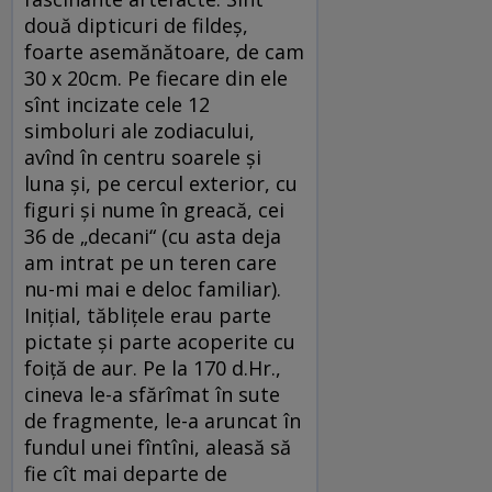
două dipticuri de fildeș,
foarte asemănătoare, de cam
30 x 20cm. Pe fiecare din ele
sînt incizate cele 12
simboluri ale zodiacului,
avînd în centru soarele și
luna și, pe cercul exterior, cu
figuri și nume în greacă, cei
36 de „decani“ (cu asta deja
am intrat pe un teren care
nu-mi mai e deloc familiar).
Inițial, tăblițele erau parte
pictate și parte acoperite cu
foiță de aur. Pe la 170 d.Hr.,
cineva le-a sfărîmat în sute
de fragmente, le-a aruncat în
fundul unei fîn­tîni, aleasă să
fie cît mai departe de