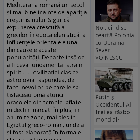
Mediterana romană un secol
și mai bine înainte de apariția
creștinismului. Sigur că
expunerea crescută a
Noi, cînd se
grecilor în epoca elenistică la
ceartă Polonia
influențele orientale e una
cu Ucraina
din cauzele acestei
Sever
popularități. Departe însă de
VOINESCU
a fi ceva fundamental străin
spiritului civilizației clasice,
astrologia răspundea, de
fapt, nevoilor pe care le sa­
tis­fă­ceau pînă atunci
Putin și
oracolele din temple, aflate
Occidentul Al
în declin marcat. În plus, în
treilea război
anumite zone, mai ales în
mondial?
Egiptul greco-roman, unde a
și fost elaborată în forma ei
clasică, astrologia se