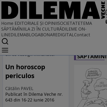
Home
EDITORIALE ȘI OPINII
SOCIETATE
TEMA
SĂPTĂMÎNII
LA ZI ÎN CULTURĂ
DILEME ON-
LINE
DILEMABLOG
ABONARE
DIGITAL
Contact
Home
CARICATU
EDITORIALE ȘI OPINII
o... ce vestigii minunate!
SĂPTĂMÎNI
TÎLC SHOW
Un horoscop
periculos
Cătălin PAVEL
Publicat în Dilema Veche nr.
643 din 16-22 iunie 2016