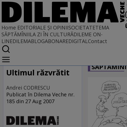
Home
EDITORIALE ȘI OPINII
SOCIETATE
TEMA
SĂPTĂMÎNII
LA ZI ÎN CULTURĂ
DILEME ON-
LINE
DILEMABLOG
ABONARE
DIGITAL
Contact
Home
CARICATU
EDITORIALE ȘI OPINII
SĂPTĂMÎNI
TÎLC SHOW
Ultimul răzvrătit
Andrei CODRESCU
Publicat în Dilema Veche nr.
185 din 27 Aug 2007