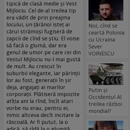
tipică de clasă medie şi Vest
Mijlociu. Cel de-al treilea tip
era vădit de prin preajma
locului, un ţărănoi isteţ ai
Noi, cînd se
cărui strămoşi fugiseră de
ceartă Polonia
zapcii de cînd se ştiu. El voise
cu Ucraina
să facă o glumă, dar era
Sever
genul de umor pe care cei din
VOINESCU
Vestul Mijlociu nu-l mai gustă
de mult. Au crescut în
suburbii elegante, iar părinţii
lor au fost, generaţii în şir
deja, angajaţi ai marilor
Putin și
corporaţii. Plătiseră impozite
Occidentul Al
atîţia ani la rînd, încît atari
treilea război
vorbe nu erau, pentru ei,
mondial?
nimic altceva decît incitare la
răscoală. Ar fi putut, la o
adică, să rîdă la o glumiţă