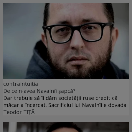
contraintuiția
De ce n-avea Navalnîi șapcă?
Dar trebuie să îi dăm societății ruse credit că
măcar a încercat. Sacrificiul lui Navalnîi e dovada.
Teodor TIŢĂ