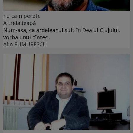
nu ca-n perete
A treia țeapă
Num-așa, ca ardeleanul suit în Dealul Clujului,
vorba unui cîntec.
Alin FUMURESCU