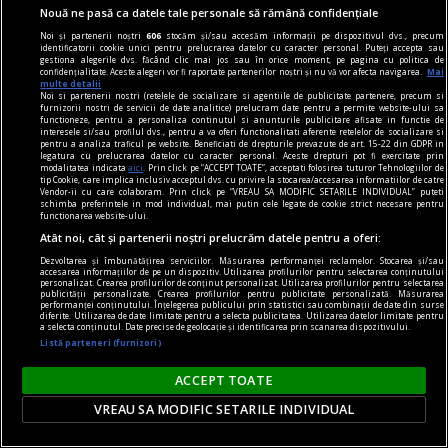
Nouă ne pasă ca datele tale personale să rămână confidențiale
Noi și partenerii noștri
606
stocăm și/sau accesăm informații pe dispozitivul dvs., precum
identificatorii cookie unici pentru prelucrarea datelor cu caracter personal. Puteți accepta sau
la fața timpului
gestiona alegerile dvs. făcând clic mai jos sau în orice moment, pe pagina cu politica de
confidențialitate. Aceste alegeri vor fi raportate partenerilor noștri și nu vă vor afecta navigarea.
Mai
Pletele celeste ale Stăpînului Planetelor
multe detalii
Noi si partenerii nostri (retelele de socializare si agentiile de publicitate partenere, precum si
Cel puţin aceasta a fost informaţia care s-a
furnizorii nostri de servicii de date analitice) prelucram date pentru a permite website-ului sa
functioneze, pentru a personaliza continutul si anunturile publicitare afisate in functie de
transmis în timp.
interesele si/sau profilul dvs., pentru a va oferi functionalitati aferente retelelor de socializare si
pentru a analiza traficul pe website. Beneficiati de drepturile prevazute de art. 15-22 din GDPR in
legatura cu prelucrarea datelor cu caracter personal. Aceste drepturi pot fi exercitate prin
modalitatea indicata
aici
. Prin click pe “ACCEPT TOATE”, acceptati folosirea tuturor Tehnologiilor de
tip Cookie, care implica inclusiv acceptul dvs. cu privire la stocarea/accesarea informatiilor de catre
Vendor-ii cu care colaboram. Prin click pe “VREAU SA MODIFIC SETARILE INDIVIDUAL” puteti
schimba preferintele in mod individual, mai putin cele legate de cookie strict necesare pentru
functionarea website-ului.
Atât noi, cât și partenerii noștri prelucrăm datele pentru a oferi:
Dezvoltarea și îmbunătățirea serviciilor. Măsurarea performanței reclamelor. Stocarea și/sau
accesarea informațiilor de pe un dispozitiv. Utilizarea profilurilor pentru selectarea conținutului
personalizat. Crearea profilurilor de conținut personalizat. Utilizarea profilurilor pentru selectarea
publicității personalizate. Crearea profilurilor pentru publicitate personalizată. Măsurarea
performanței conținutului. Înțelegerea publicului prin statistici sau combinații de date din surse
diferite. Utilizarea de date limitate pentru a selecta publicitatea. Utilizarea datelor limitate pentru
a selecta conținutul. Date precise de geolocație și identificarea prin scanarea dispozitivului.
Listă parteneri (furnizori)
ACCEPT TOATE
VREAU SA MODIFIC SETARILE INDIVIDUAL
un sport la răsărit