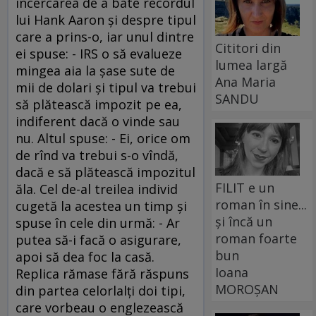
încercarea de a bate recordul
lui Hank Aaron şi despre tipul
care a prins-o, iar unul dintre
Cititori din
ei spuse: - IRS o să evalueze
lumea largă
mingea aia la şase sute de
Ana Maria
mii de dolari şi tipul va trebui
SANDU
să plătească impozit pe ea,
indiferent dacă o vinde sau
nu. Altul spuse: - Ei, orice om
de rînd va trebui s-o vîndă,
dacă e să plătească impozitul
FILIT e un
ăla. Cel de-al treilea individ
roman în sine...
cugetă la acestea un timp şi
și încă un
spuse în cele din urmă: - Ar
roman foarte
putea să-i facă o asigurare,
bun
apoi să dea foc la casă.
Ioana
Replica rămase fără răspuns
MOROȘAN
din partea celorlalţi doi tipi,
care vorbeau o englezească