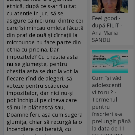
etnică, după ce s-ar fi uitat
cu atenţie în jur, să se
Feel good -
asigure că nici unul dintre cei
după FILIT -
care îşi mîncau omleta făcută
Ana Maria
din praf de ouă şi cîrnaţii la
SANDU
microunde nu face parte din
etnia cu pricina. Dar
impozitele? Cu chestia asta
nu se glumeşte, pentru
chestia asta se duc la vot la
Cum își văd
fiecare rînd de alegeri, să
adolescenții
voteze pentru scăderea
viitorul? -
impozitelor, dar nici nu-şi
Termenul
pot închipui pe cineva care
pentru
să nu le plătească sau,
înscrieri s-a
Doamne feri, aşa cum sugera
prelungit până
glumiţa, chiar să recurgă la o
la data de 11
incendiere deliberată, cu