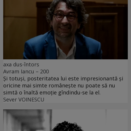
axa dus-întors
Avram Iancu – 200
Și totuși, posteritatea lui este impresionantă și
oricine mai simte românește nu poate să nu
simtă o înaltă emoție gîndindu-se la el.
Sever VOINESCU