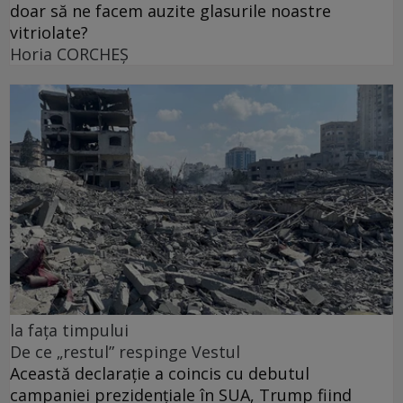
doar să ne facem auzite glasurile noastre
vitriolate?
Horia CORCHEŞ
la fața timpului
De ce „restul” respinge Vestul
Această declarație a coincis cu debutul
campaniei prezidențiale în SUA, Trump fiind