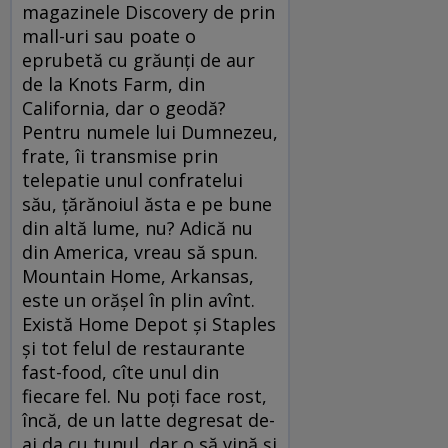
magazinele Discovery de prin
mall-uri sau poate o
eprubetă cu grăunţi de aur
de la Knots Farm, din
California, dar o geodă?
Pentru numele lui Dumnezeu,
frate, îi transmise prin
telepatie unul confratelui
său, ţărănoiul ăsta e pe bune
din altă lume, nu? Adică nu
din America, vreau să spun.
Mountain Home, Arkansas,
este un orăşel în plin avînt.
Există Home Depot şi Staples
şi tot felul de restaurante
fast-food, cîte unul din
fiecare fel. Nu poţi face rost,
încă, de un latte degresat de-
ai da cu tunul, dar o să vină şi