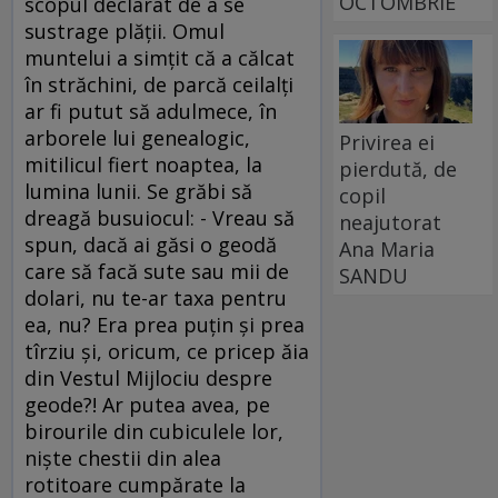
OCTOMBRIE
scopul declarat de a se
sustrage plăţii. Omul
muntelui a simţit că a călcat
în străchini, de parcă ceilalţi
ar fi putut să adulmece, în
arborele lui genealogic,
Privirea ei
mitilicul fiert noaptea, la
pierdută, de
lumina lunii. Se grăbi să
copil
dreagă busuiocul: - Vreau să
neajutorat
spun, dacă ai găsi o geodă
Ana Maria
care să facă sute sau mii de
SANDU
dolari, nu te-ar taxa pentru
ea, nu? Era prea puţin şi prea
tîrziu şi, oricum, ce pricep ăia
din Vestul Mijlociu despre
geode?! Ar putea avea, pe
birourile din cubiculele lor,
nişte chestii din alea
rotitoare cumpărate la