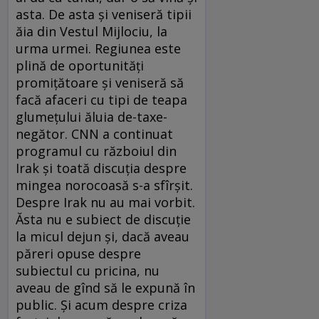
asta. De asta şi veniseră tipii
ăia din Vestul Mijlociu, la
urma urmei. Regiunea este
plină de oportunităţi
promiţătoare şi veniseră să
facă afaceri cu tipi de teapa
glumeţului ăluia de-taxe-
negător. CNN a continuat
programul cu războiul din
Irak şi toată discuţia despre
mingea norocoasă s-a sfîrşit.
Despre Irak nu au mai vorbit.
Ăsta nu e subiect de discuţie
la micul dejun şi, dacă aveau
păreri opuse despre
subiectul cu pricina, nu
aveau de gînd să le expună în
public. Şi acum despre criza