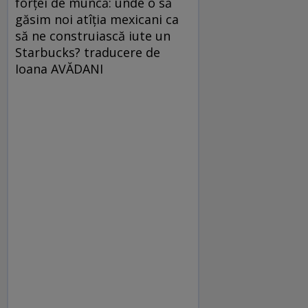
forţei de muncă: unde o să
găsim noi atîţia mexicani ca
să ne construiască iute un
Starbucks? traducere de
Ioana AVĂDANI