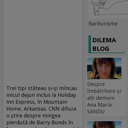
Barburisme
DILEMA
BLOG
Despre
Trei tipi stăteau şi-şi mîncau
îmbătrînire și
micul dejun inclus la Holiday
alți demoni
Inn Express, în Mountain
Ana Maria
Home, Arkansas. CNN difuza
SANDU
o ştire despre mingea
pierdută de Barry Bonds în