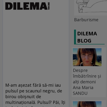
Barburisme
DILEMA
BLOG
Despre
îmbătrînire și
alți demoni
M-am aşezat fără să-mi iau
Ana Maria
pulsul pe scaunul negru, de
SANDU
birou obişnuit de
multinaţională. Pulsul? Păi, îţi