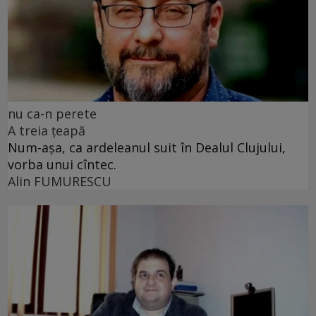
nu ca-n perete
A treia țeapă
Num-așa, ca ardeleanul suit în Dealul Clujului,
vorba unui cîntec.
Alin FUMURESCU