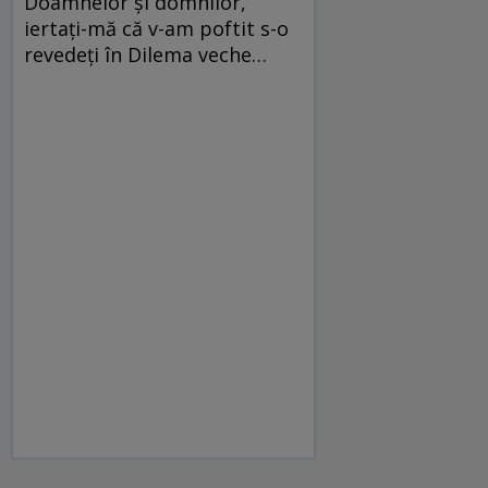
Doamnelor şi domnilor,
iertaţi-mă că v-am poftit s-o
revedeţi în Dilema veche…