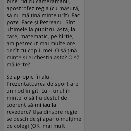
bine: rîd cu cameramanii,
apostrofez regia (cu măsură,
să nu mă ţină minte urît). Fac
poze. Face şi Petreanu. Sînt
ultimele la pupitrul ăsta, la
care, matematic, pe hîrtie,
am petrecut mai multe ore
decît cu copiii mei. O să ţină
minte şi ei chestia asta? O să
mă ierte?
Se apropie finalul.
Prezentatoarea de sport are
un nod în gît. Eu – unul în
minte: o să fiu destul de
coerent să-mi iau la
revedere? Uşa dinspre regie
se deschide şi apar o mulţime
de colegi (OK, mai mult