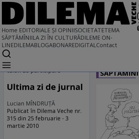
Home
EDITORIALE ȘI OPINII
SOCIETATE
TEMA
SĂPTĂMÎNII
LA ZI ÎN CULTURĂ
DILEME ON-
LINE
DILEMABLOG
ABONARE
DIGITAL
Contact
Home
CARICATU
EDITORIALE ȘI OPINII
talon de participare
SĂPTĂMÎNI
TÎLC SHOW
Ultima zi de jurnal
Lucian MÎNDRUŢĂ
Publicat în Dilema Veche nr.
315 din 25 februarie - 3
martie 2010