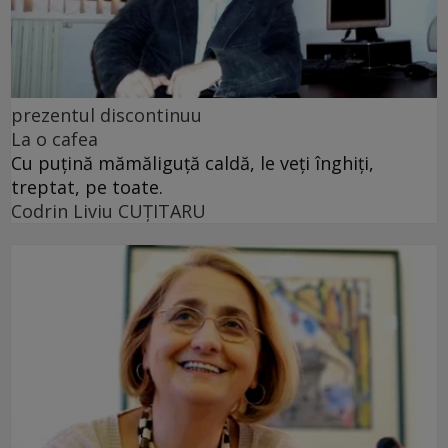
prezentul discontinuu
La o cafea
Cu puţină mămăliguţă caldă, le veţi înghiţi,
treptat, pe toate.
Codrin Liviu CUŢITARU