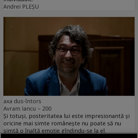
Andrei PLEŞU
axa dus-întors
Avram Iancu – 200
Și totuși, posteritatea lui este impresionantă și
oricine mai simte românește nu poate să nu
simtă o înaltă emoție gîndindu-se la el.
Sever VOINESCU