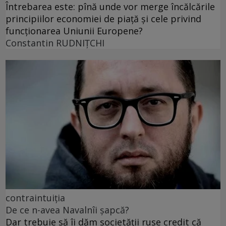
Întrebarea este: pînă unde vor merge încălcările
principiilor economiei de piață și cele privind
funcționarea Uniunii Europene?
Constantin RUDNIŢCHI
contraintuiția
De ce n-avea Navalnîi șapcă?
Dar trebuie să îi dăm societății ruse credit că