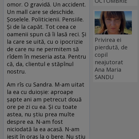
OCTOMBRIE
omor. O gravidă. Un accident.
Un mall care se deschide.
Şoselele. Politicienii. Pensiile.
Şi de la capăt. Tot ceea ce
oamenii spun că îi lasă reci. Şi
Privirea ei
la care se uită, cu o ipocrizie
pierdută, de
de care nu ne permitem să
copil
rîdem în meseria asta. Pentru
neajutorat
că, da, clientul e stăpînul
Ana Maria
nostru.
SANDU
Am rîs cu Sandra. M-am uitat
la ea cu duioşie: aproape
şapte ani am petrecut două
ore pe zi cu ea. Şi cu toate
astea, nu ştiu prea multe
despre ea. N-am fost
niciodată la ea acasă. N-am
ieşit în oraş la o bere. Nu ştiu