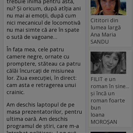
trebuie inimă pentru asta,
nu? Şi oricum, după atîţia ani
nu mai ai emoţii, după cum
Cititori din
nici mecanicul de locomotivă
lumea largă
nu mai simte că are în spate
Ana Maria
o sută de vagoane…
SANDU
În faţa mea, cele patru
camere negre, ornate cu
promptere, stăteau ca patru
călăi încurcaţi de misiunea
lor. Ziua execuţiei, în direct:
FILIT e un
cam asta e retragerea unui
roman în sine...
crainic.
și încă un
roman foarte
Am deschis laptopul de pe
bun
masa prezentatorilor, pentru
Ioana
ultima oară. Am deschis
MOROȘAN
programul de ştiri, care m-a