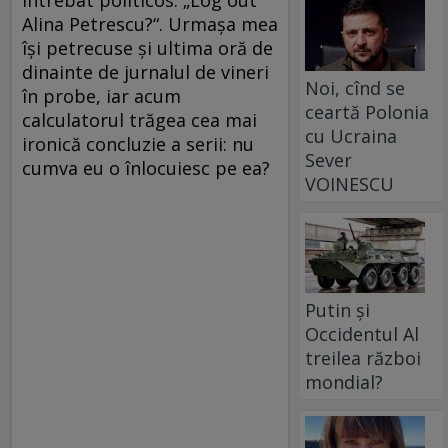
întrebat politicos: „Log out
Alina Petrescu?“. Urmaşa mea
îşi petrecuse şi ultima oră de
dinainte de jurnalul de vineri
Noi, cînd se
în probe, iar acum
ceartă Polonia
calculatorul trăgea cea mai
cu Ucraina
ironică concluzie a serii: nu
Sever
cumva eu o înlocuiesc pe ea?
VOINESCU
Putin și
Occidentul Al
treilea război
mondial?