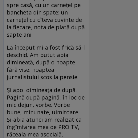
spre casă, cu un carneţel pe
bancheta din spate: un
carneţel cu cîteva cuvinte de
la fiecare, nota de plată după
şapte ani.
La început mi-a fost frică să-l
deschid. Am putut abia
dimineaţă, după o noapte
fără vise: noaptea
jurnalistului scos la pensie.
Şi apoi dimineaţa de după.
Pagină după pagină, în loc de
mic dejun, vorbe. Vorbe
bune, minunate, uimitoare.
Şi-abia atunci am realizat ca
îngîmfarea mea de PRO TV,
răceala mea asocială,