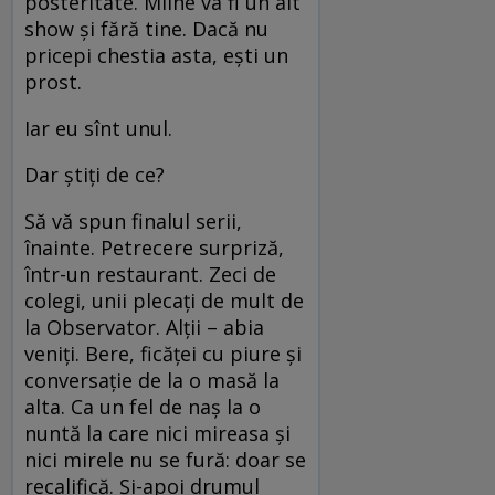
posteritate. Mîine va fi un alt
show şi fără tine. Dacă nu
pricepi chestia asta, eşti un
prost.
Iar eu sînt unul.
Dar ştiţi de ce?
Să vă spun finalul serii,
înainte. Petrecere surpriză,
într-un restaurant. Zeci de
colegi, unii plecaţi de mult de
la Observator. Alţii – abia
veniţi. Bere, ficăţei cu piure şi
conversaţie de la o masă la
alta. Ca un fel de naş la o
nuntă la care nici mireasa şi
nici mirele nu se fură: doar se
recalifică. Şi-apoi drumul