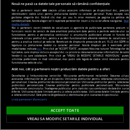
Nouă ne pasă ca datele tale personale să rămână confidențiale
Noi și partenerii noștri
606
stocăm și/sau accesăm informații pe dispozitivul dvs., precum
identificatorii cookie unici pentru prelucrarea datelor cu caracter personal. Puteți accepta sau
gestiona alegerile dvs. făcând clic mai jos sau în orice moment, pe pagina cu politica de
confidențialitate. Aceste alegeri vor fi raportate partenerilor noștri și nu vă vor afecta navigarea.
Mai
multe detalii
Noi si partenerii nostri (retelele de socializare si agentiile de publicitate partenere, precum si
furnizorii nostri de servicii de date analitice) prelucram date pentru a permite website-ului sa
functioneze, pentru a personaliza continutul si anunturile publicitare afisate in functie de
interesele si/sau profilul dvs., pentru a va oferi functionalitati aferente retelelor de socializare si
pentru a analiza traficul pe website. Beneficiati de drepturile prevazute de art. 15-22 din GDPR in
legatura cu prelucrarea datelor cu caracter personal. Aceste drepturi pot fi exercitate prin
modalitatea indicata
aici
. Prin click pe “ACCEPT TOATE”, acceptati folosirea tuturor Tehnologiilor de
tip Cookie, care implica inclusiv acceptul dvs. cu privire la stocarea/accesarea informatiilor de catre
Vendor-ii cu care colaboram. Prin click pe “VREAU SA MODIFIC SETARILE INDIVIDUAL” puteti
schimba preferintele in mod individual, mai putin cele legate de cookie strict necesare pentru
functionarea website-ului.
Atât noi, cât și partenerii noștri prelucrăm datele pentru a oferi:
Dezvoltarea și îmbunătățirea serviciilor. Măsurarea performanței reclamelor. Stocarea și/sau
accesarea informațiilor de pe un dispozitiv. Utilizarea profilurilor pentru selectarea conținutului
personalizat. Crearea profilurilor de conținut personalizat. Utilizarea profilurilor pentru selectarea
publicității personalizate. Crearea profilurilor pentru publicitate personalizată. Măsurarea
accent pe istorie
performanței conținutului. Înțelegerea publicului prin statistici sau combinații de date din surse
diferite. Utilizarea de date limitate pentru a selecta publicitatea. Utilizarea datelor limitate pentru
Lech Walesa, din istorie și din prezent
a selecta conținutul. Date precise de geolocație și identificarea prin scanarea dispozitivului.
Listă parteneri (furnizori)
Stocul pare limitat, istoria continuă.
Mihaela SIMINA
ACCEPT TOATE
VREAU SA MODIFIC SETARILE INDIVIDUAL