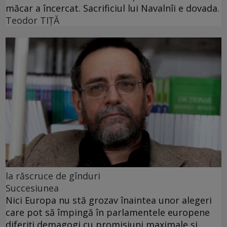
măcar a încercat. Sacrificiul lui Navalnîi e dovada.
Teodor TIŢĂ
la răscruce de gînduri
Succesiunea
Nici Europa nu stă grozav înaintea unor alegeri
care pot să împingă în parlamentele europene
diferiți demagogi cu promisiuni maximale și