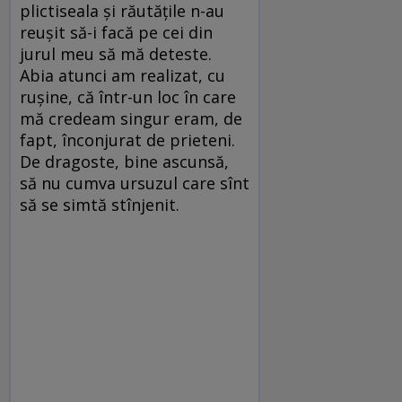
plictiseala şi răutăţile n-au
reuşit să-i facă pe cei din
jurul meu să mă deteste.
Abia atunci am realizat, cu
ruşine, că într-un loc în care
mă credeam singur eram, de
fapt, înconjurat de prieteni.
De dragoste, bine ascunsă,
să nu cumva ursuzul care sînt
să se simtă stînjenit.