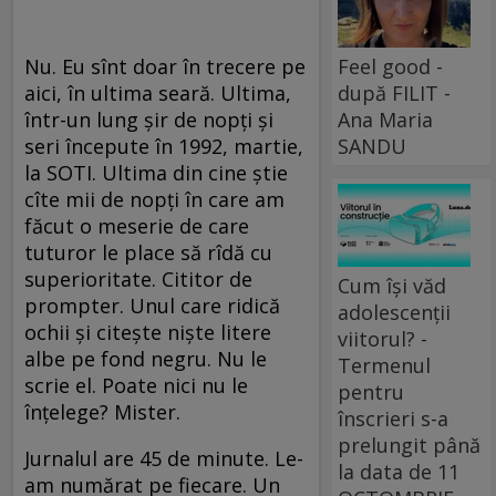
Feel good -
Nu. Eu sînt doar în trecere pe
după FILIT -
aici, în ultima seară. Ultima,
Ana Maria
într-un lung şir de nopţi şi
SANDU
seri începute în 1992, martie,
la SOTI. Ultima din cine ştie
cîte mii de nopţi în care am
făcut o meserie de care
tuturor le place să rîdă cu
superioritate. Cititor de
Cum își văd
prompter. Unul care ridică
adolescenții
ochii şi citeşte nişte litere
viitorul? -
albe pe fond negru. Nu le
Termenul
scrie el. Poate nici nu le
pentru
înţelege? Mister.
înscrieri s-a
prelungit până
Jurnalul are 45 de minute. Le-
la data de 11
am numărat pe fiecare. Un