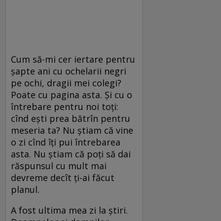
Cum să-mi cer iertare pentru
şapte ani cu ochelarii negri
pe ochi, dragii mei colegi?
Poate cu pagina asta. Şi cu o
întrebare pentru noi toţi:
cînd eşti prea bătrîn pentru
meseria ta? Nu ştiam că vine
o zi cînd îţi pui întrebarea
asta. Nu ştiam că poţi să dai
răspunsul cu mult mai
devreme decît ţi-ai făcut
planul.
A fost ultima mea zi la ştiri.