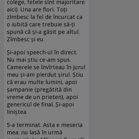
colege, fetele sînt majoritare
aici). Una are flori. Toţi
zîmbesc la fel de încurcat ca
o iubită care trebuie să-ţi
spună că şi-a găsit pe altul.
Zîmbesc şi eu.
Şi-apoi speech-ul în direct.
Nu mai ştiu ce-am spus.
Camerele se învîrteau în jurul
meu şi-am pierdut şirul. Ştiu
că erau multe lumini, apoi
şampanie (pregătită din
vreme de un prieten), apoi
genericul de final. Şi-apoi
liniştea.
S-a terminat. Asta e meseria
mea: nu lasă în urmă