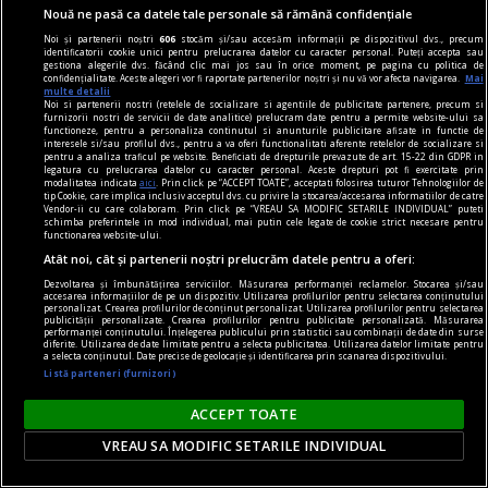
Teodor TIŢĂ
Nouă ne pasă ca datele tale personale să rămână confidențiale
Noi și partenerii noștri
606
stocăm și/sau accesăm informații pe dispozitivul dvs., precum
identificatorii cookie unici pentru prelucrarea datelor cu caracter personal. Puteți accepta sau
gestiona alegerile dvs. făcând clic mai jos sau în orice moment, pe pagina cu politica de
confidențialitate. Aceste alegeri vor fi raportate partenerilor noștri și nu vă vor afecta navigarea.
Mai
multe detalii
Noi si partenerii nostri (retelele de socializare si agentiile de publicitate partenere, precum si
furnizorii nostri de servicii de date analitice) prelucram date pentru a permite website-ului sa
functioneze, pentru a personaliza continutul si anunturile publicitare afisate in functie de
interesele si/sau profilul dvs., pentru a va oferi functionalitati aferente retelelor de socializare si
pentru a analiza traficul pe website. Beneficiati de drepturile prevazute de art. 15-22 din GDPR in
legatura cu prelucrarea datelor cu caracter personal. Aceste drepturi pot fi exercitate prin
modalitatea indicata
aici
. Prin click pe “ACCEPT TOATE”, acceptati folosirea tuturor Tehnologiilor de
tip Cookie, care implica inclusiv acceptul dvs. cu privire la stocarea/accesarea informatiilor de catre
Vendor-ii cu care colaboram. Prin click pe “VREAU SA MODIFIC SETARILE INDIVIDUAL” puteti
schimba preferintele in mod individual, mai putin cele legate de cookie strict necesare pentru
functionarea website-ului.
Atât noi, cât și partenerii noștri prelucrăm datele pentru a oferi:
Dezvoltarea și îmbunătățirea serviciilor. Măsurarea performanței reclamelor. Stocarea și/sau
accesarea informațiilor de pe un dispozitiv. Utilizarea profilurilor pentru selectarea conținutului
personalizat. Crearea profilurilor de conținut personalizat. Utilizarea profilurilor pentru selectarea
publicității personalizate. Crearea profilurilor pentru publicitate personalizată. Măsurarea
performanței conținutului. Înțelegerea publicului prin statistici sau combinații de date din surse
la răscruce de gînduri
diferite. Utilizarea de date limitate pentru a selecta publicitatea. Utilizarea datelor limitate pentru
a selecta conținutul. Date precise de geolocație și identificarea prin scanarea dispozitivului.
Succesiunea
Listă parteneri (furnizori)
Nici Europa nu stă grozav înaintea unor alegeri
ACCEPT TOATE
care pot să împingă în parlamentele europene
diferiți demagogi cu promisiuni maximale și
VREAU SA MODIFIC SETARILE INDIVIDUAL
capacități mediocre.