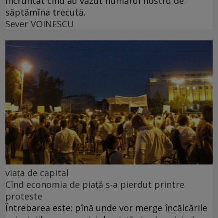
încruntat cînd au văzut numărul nostru de
săptămîna trecută.
Sever VOINESCU
viața de capital
Cînd economia de piață s-a pierdut printre
proteste
Întrebarea este: pînă unde vor merge încălcările