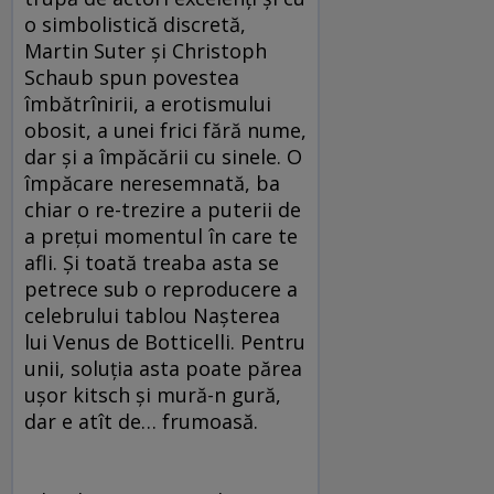
o simbolistică discretă,
Martin Suter şi Christoph
Schaub spun povestea
îmbătrînirii, a erotismului
obosit, a unei frici fără nume,
dar şi a împăcării cu sinele. O
împăcare neresemnată, ba
chiar o re-trezire a puterii de
a preţui momentul în care te
afli. Şi toată treaba asta se
petrece sub o reproducere a
celebrului tablou Naşterea
lui Venus de Botticelli. Pentru
unii, soluţia asta poate părea
uşor kitsch şi mură-n gură,
dar e atît de… frumoasă.