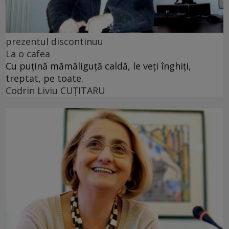
prezentul discontinuu
La o cafea
Cu puţină mămăliguţă caldă, le veţi înghiţi,
treptat, pe toate.
Codrin Liviu CUŢITARU