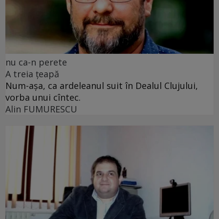
nu ca-n perete
A treia țeapă
Num-așa, ca ardeleanul suit în Dealul Clujului,
vorba unui cîntec.
Alin FUMURESCU