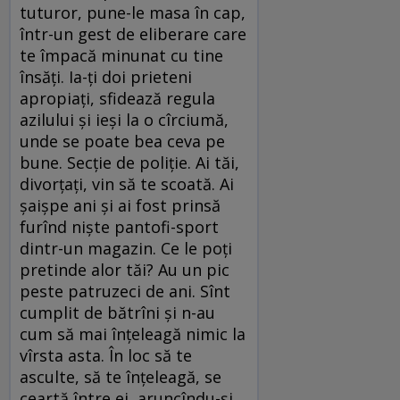
tuturor, pune-le masa în cap,
într-un gest de eliberare care
te împacă minunat cu tine
însăţi. Ia-ţi doi prieteni
apropiaţi, sfidează regula
azilului şi ieşi la o cîrciumă,
unde se poate bea ceva pe
bune. Secţie de poliţie. Ai tăi,
divorţaţi, vin să te scoată. Ai
şaişpe ani şi ai fost prinsă
furînd nişte pantofi-sport
dintr-un magazin. Ce le poţi
pretinde alor tăi? Au un pic
peste patruzeci de ani. Sînt
cumplit de bătrîni şi n-au
cum să mai înţeleagă nimic la
vîrsta asta. În loc să te
asculte, să te înţeleagă, se
ceartă între ei, aruncîndu-şi