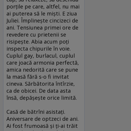
porţile pe care, altfel, nu mai
ai puterea să le mişti. E ziua
Juliei. Împlineşte cincizeci de
ani. Tensiunea primei ore de
revedere cu prietenii se
risipeşte. Abia acum poţi
inspecta chipurile în voie.
Cuplul gay, burlacul, cuplul
care joacă armonia perfectă,
amica nedorită care se pune
la masă fără s-o fi invitat
cineva. Sărbătorita întîrzie,
ca de obicei. De data asta
însă, depăşeşte orice limită.
Casă de bătrîni asistaţi.
Aniversare de optzeci de ani.
Ai fost frumoasă şi ţi-ai trăit