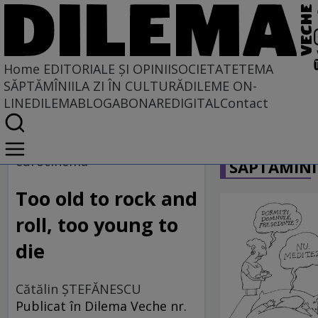
Home
EDITORIALE ȘI OPINII
SOCIETATE
TEMA
SĂPTĂMÎNII
LA ZI ÎN CULTURĂ
DILEME ON-
LINE
DILEMABLOG
ABONARE
DIGITAL
Contact
Home
CARICATU
EDITORIALE ȘI OPINII
eurocinema
SĂPTĂMÎNI
TÎLC SHOW
Too old to rock and
roll, too young to
die
Cătălin ŞTEFĂNESCU
Publicat în Dilema Veche nr.