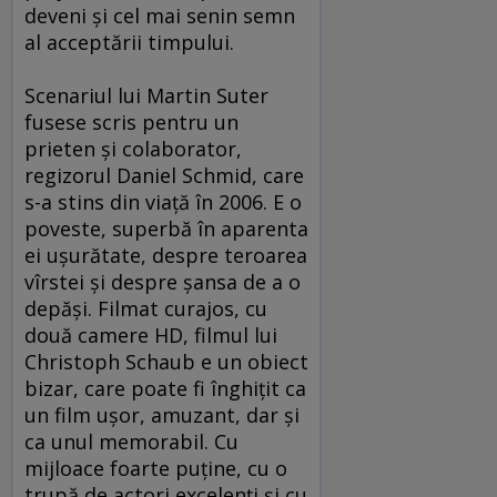
deveni şi cel mai senin semn
al acceptării timpului.
Scenariul lui Martin Suter
fusese scris pentru un
prieten şi colaborator,
regizorul Daniel Schmid, care
s-a stins din viaţă în 2006. E o
poveste, superbă în aparenta
ei uşurătate, despre teroarea
vîrstei şi despre şansa de a o
depăşi. Filmat curajos, cu
două camere HD, filmul lui
Christoph Schaub e un obiect
bizar, care poate fi înghiţit ca
un film uşor, amuzant, dar şi
ca unul memorabil. Cu
mijloace foarte puţine, cu o
trupă de actori excelenţi şi cu