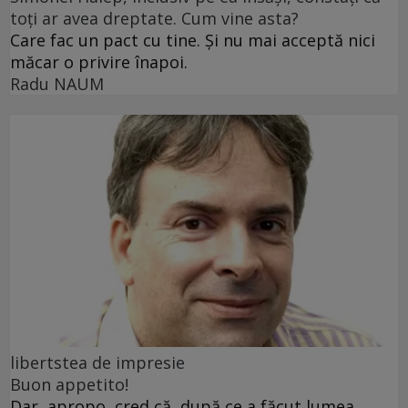
toți ar avea dreptate. Cum vine asta?
Care fac un pact cu tine. Și nu mai acceptă nici
măcar o privire înapoi.
Radu NAUM
libertstea de impresie
Buon appetito!
Dar, apropo, cred că, după ce a făcut lumea,