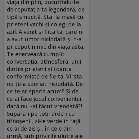
viaţa din plin, bucurîndu-te
de reputaţia ta legendară, de
tipă smucită. Stai la masă cu
prieteni vechi şi colegi de la
azil. A venit şi fiica ta, care n-
a avut umor niciodată şi n-a
priceput nimic din viaţa asta.
Te enervează cumplit
conversaţia, atmosfera, unii
dintre prieteni şi toanta
conformistă de fie-ta. Vîrsta
nu te-a speriat niciodată. De
ce te-ar speria acum? Şi de
ce-ai face jocul convenienţei,
dacă nu l-ai făcut vreodată?!
Supără-i pe toţi, arde-i cu
ţîfnoşenii, zi-le verde în faţă
ce ai de zis şi, în cele din
urmă, sub privirile uluite ale