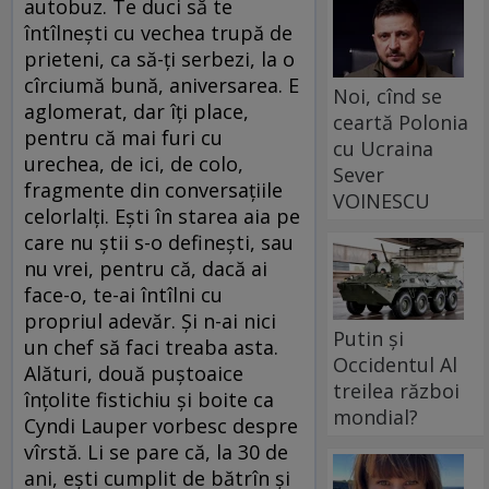
autobuz. Te duci să te
întîlneşti cu vechea trupă de
prieteni, ca să-ţi serbezi, la o
cîrciumă bună, aniversarea. E
Noi, cînd se
aglomerat, dar îţi place,
ceartă Polonia
pentru că mai furi cu
cu Ucraina
urechea, de ici, de colo,
Sever
fragmente din conversaţiile
VOINESCU
celorlalţi. Eşti în starea aia pe
care nu ştii s-o defineşti, sau
nu vrei, pentru că, dacă ai
face-o, te-ai întîlni cu
propriul adevăr. Şi n-ai nici
Putin și
un chef să faci treaba asta.
Occidentul Al
Alături, două puştoaice
treilea război
înţolite fistichiu şi boite ca
mondial?
Cyndi Lauper vorbesc despre
vîrstă. Li se pare că, la 30 de
ani, eşti cumplit de bătrîn şi