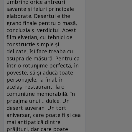
umbrind orice antreuri
savante şi feluri principale
elaborate. Desertul e the
grand finale pentru o masă,
concluzia şi verdictul. Acest
film elveţian, cu tehnici de
construcţie simple şi
delicate, îşi face treaba cu
asupra de măsură. Pentru ca
într-o rotunjime perfectă, în
poveste, să-şi aducă toate
personajele, la final, în
acelaşi restaurant, la o
comuniune memorabilă, în
preajma unui… dulce. Un
desert suveran. Un tort
aniversar, care poate fi şi cea
mai antipatică dintre
prăjituri, dar care poate