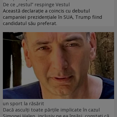
De ce „restul” respinge Vestul
Această declarație a coincis cu debutul
campaniei prezidențiale în SUA, Trump fiind
candidatul său preferat.
un sport la răsărit
Dacă asculți toate părțile implicate în cazul
Simonei Halep, inclusiv pe ea însăși, constați că