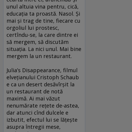
unul altuia vina pentru, cică,
educaţia ta proastă. Nasol. Şi
mai şi trag de tine, fiecare cu
orgoliul lui prostesc,
certîndu-se, la care dintre ei
să mergem, să discutăm
situaţia. La nici unul. Mai bine
mergem la un restaurant.
Julia’s Disappearance, filmul
elveţianului Cristoph Schaub
e ca un desert desăvîrşit la
un restaurant de notă
maximă. Ai mai văzut
nenumărate reţete de-astea,
dar atunci cînd dulcele e
izbutit, efectul lui se lăţeşte
asupra întregii mese,