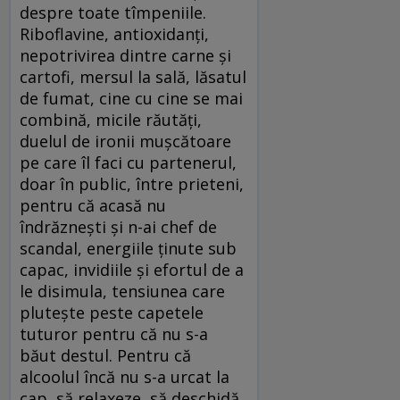
despre toate tîmpeniile.
Riboflavine, antioxidanţi,
nepotrivirea dintre carne şi
cartofi, mersul la sală, lăsatul
de fumat, cine cu cine se mai
combină, micile răutăţi,
duelul de ironii muşcătoare
pe care îl faci cu partenerul,
doar în public, între prieteni,
pentru că acasă nu
îndrăzneşti şi n-ai chef de
scandal, energiile ţinute sub
capac, invidiile şi efortul de a
le disimula, tensiunea care
pluteşte peste capetele
tuturor pentru că nu s-a
băut destul. Pentru că
alcoolul încă nu s-a urcat la
cap, să relaxeze, să deschidă