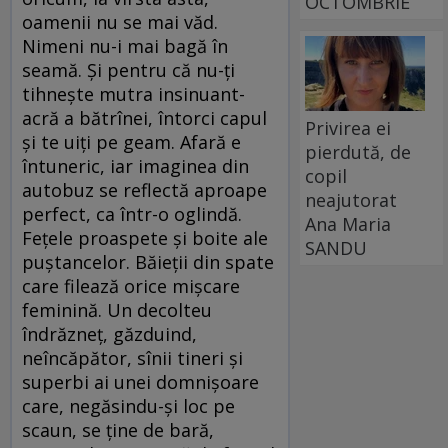
OCTOMBRIE
oamenii nu se mai văd.
Nimeni nu-i mai bagă în
seamă. Şi pentru că nu-ţi
tihneşte mutra insinuant-
acră a bătrînei, întorci capul
Privirea ei
şi te uiţi pe geam. Afară e
pierdută, de
întuneric, iar imaginea din
copil
autobuz se reflectă aproape
neajutorat
perfect, ca într-o oglindă.
Ana Maria
Feţele proaspete şi boite ale
SANDU
puştancelor. Băieţii din spate
care filează orice mişcare
feminină. Un decolteu
îndrăzneţ, găzduind,
neîncăpător, sînii tineri şi
superbi ai unei domnişoare
care, negăsindu-şi loc pe
scaun, se ţine de bară,