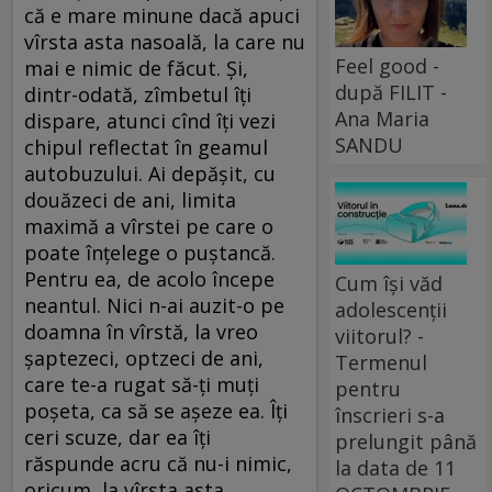
că e mare minune dacă apuci
vîrsta asta nasoală, la care nu
Feel good -
mai e nimic de făcut. Şi,
după FILIT -
dintr-odată, zîmbetul îţi
Ana Maria
dispare, atunci cînd îţi vezi
SANDU
chipul reflectat în geamul
autobuzului. Ai depăşit, cu
douăzeci de ani, limita
maximă a vîrstei pe care o
poate înţelege o puştancă.
Pentru ea, de acolo începe
Cum își văd
neantul. Nici n-ai auzit-o pe
adolescenții
doamna în vîrstă, la vreo
viitorul? -
şaptezeci, optzeci de ani,
Termenul
care te-a rugat să-ţi muţi
pentru
poşeta, ca să se aşeze ea. Îţi
înscrieri s-a
ceri scuze, dar ea îţi
prelungit până
răspunde acru că nu-i nimic,
la data de 11
oricum, la vîrsta asta,