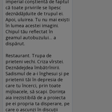
imperial conştientă de faptul
că toate privirile se lipesc
deznădăjduite de trupul ei.
Apoi, uluirea. Tu nu mai exişti
în lumea acestei imagini.
Chipul tău reflectat în
geamul autobuzului… a
dispărut.
Restaurant. Trupa de
prieteni vechi. Criza vîrstei.
Deznădejdea îmbătrînirii.
Sadismul de a-i înghesui şi pe
prietenii tăi în depresia de
care tu încerci, prin toate
mijloacele, să scapi. Dorinţa
aia irezistibilă de a proiecta
pe ei propria ta disperare, pe
care o ascunzi în discuţii