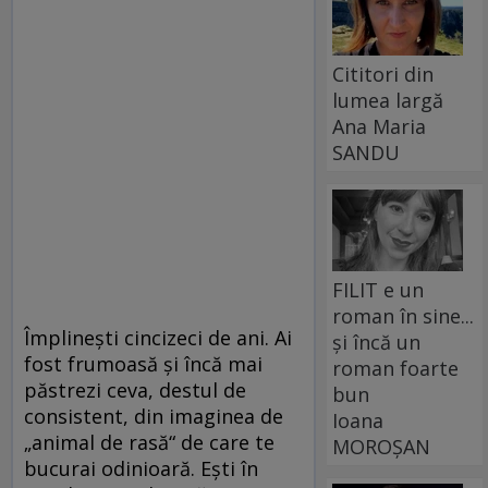
Cititori din
lumea largă
Ana Maria
SANDU
FILIT e un
roman în sine...
Împlineşti cincizeci de ani. Ai
și încă un
fost frumoasă şi încă mai
roman foarte
păstrezi ceva, destul de
bun
consistent, din imaginea de
Ioana
„animal de rasă“ de care te
MOROȘAN
bucurai odinioară. Eşti în