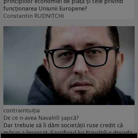
principiilor economiei de piață și cele privind
funcționarea Uniunii Europene?
Constantin RUDNIŢCHI
contraintuiția
De ce n-avea Navalnîi șapcă?
Dar trebuie să îi dăm societății ruse credit că
măcar a încercat. Sacrificiul lui Navalnîi e dovada.