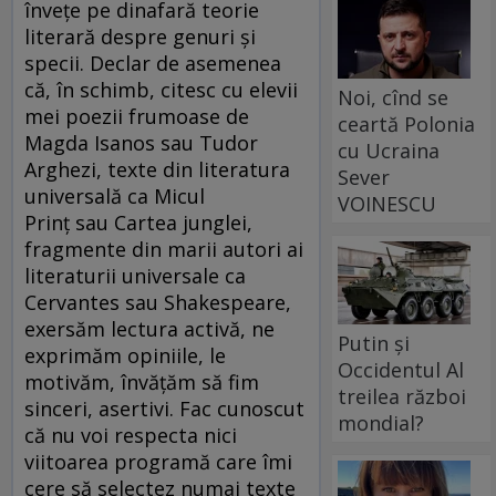
învețe pe dinafară teorie
literară despre genuri și
specii. Declar de asemenea
că, în schimb, citesc cu elevii
Noi, cînd se
mei poezii frumoase de
ceartă Polonia
Magda Isanos sau Tudor
cu Ucraina
Arghezi, texte din literatura
Sever
universală ca Micul
VOINESCU
Prinț sau Cartea junglei,
fragmente din marii autori ai
literaturii universale ca
Cervantes sau Shakespeare,
exersăm lectura activă, ne
Putin și
exprimăm opiniile, le
Occidentul Al
motivăm, învățăm să fim
treilea război
sinceri, asertivi. Fac cunoscut
mondial?
că nu voi respecta nici
viitoarea programă care îmi
cere să selectez numai texte