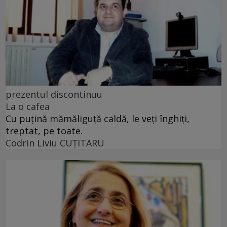
prezentul discontinuu
La o cafea
Cu puţină mămăliguţă caldă, le veţi înghiţi,
treptat, pe toate.
Codrin Liviu CUŢITARU