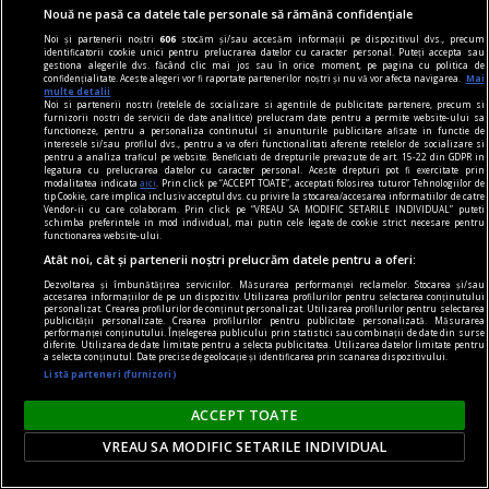
viața de capital
Nouă ne pasă ca datele tale personale să rămână confidențiale
Cînd economia de piață s-a pierdut printre
Noi și partenerii noștri
606
stocăm și/sau accesăm informații pe dispozitivul dvs., precum
identificatorii cookie unici pentru prelucrarea datelor cu caracter personal. Puteți accepta sau
proteste
gestiona alegerile dvs. făcând clic mai jos sau în orice moment, pe pagina cu politica de
confidențialitate. Aceste alegeri vor fi raportate partenerilor noștri și nu vă vor afecta navigarea.
Mai
Întrebarea este: pînă unde vor merge încălcările
multe detalii
Noi si partenerii nostri (retelele de socializare si agentiile de publicitate partenere, precum si
principiilor economiei de piață și cele privind
furnizorii nostri de servicii de date analitice) prelucram date pentru a permite website-ului sa
functioneze, pentru a personaliza continutul si anunturile publicitare afisate in functie de
funcționarea Uniunii Europene?
interesele si/sau profilul dvs., pentru a va oferi functionalitati aferente retelelor de socializare si
pentru a analiza traficul pe website. Beneficiati de drepturile prevazute de art. 15-22 din GDPR in
Constantin RUDNIŢCHI
legatura cu prelucrarea datelor cu caracter personal. Aceste drepturi pot fi exercitate prin
modalitatea indicata
aici
. Prin click pe “ACCEPT TOATE”, acceptati folosirea tuturor Tehnologiilor de
tip Cookie, care implica inclusiv acceptul dvs. cu privire la stocarea/accesarea informatiilor de catre
Vendor-ii cu care colaboram. Prin click pe “VREAU SA MODIFIC SETARILE INDIVIDUAL” puteti
schimba preferintele in mod individual, mai putin cele legate de cookie strict necesare pentru
functionarea website-ului.
Atât noi, cât și partenerii noștri prelucrăm datele pentru a oferi:
Dezvoltarea și îmbunătățirea serviciilor. Măsurarea performanței reclamelor. Stocarea și/sau
accesarea informațiilor de pe un dispozitiv. Utilizarea profilurilor pentru selectarea conținutului
personalizat. Crearea profilurilor de conținut personalizat. Utilizarea profilurilor pentru selectarea
publicității personalizate. Crearea profilurilor pentru publicitate personalizată. Măsurarea
performanței conținutului. Înțelegerea publicului prin statistici sau combinații de date din surse
diferite. Utilizarea de date limitate pentru a selecta publicitatea. Utilizarea datelor limitate pentru
a selecta conținutul. Date precise de geolocație și identificarea prin scanarea dispozitivului.
Listă parteneri (furnizori)
ACCEPT TOATE
VREAU SA MODIFIC SETARILE INDIVIDUAL