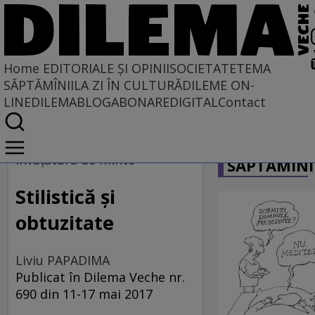
Home
EDITORIALE ȘI OPINII
SOCIETATE
TEMA
SĂPTĂMÎNII
LA ZI ÎN CULTURĂ
DILEME ON-
LINE
DILEMABLOG
ABONARE
DIGITAL
Contact
Home
CARICATU
EDITORIALE ȘI OPINII
învăţătura de minte
SĂPTĂMÎNI
TÎLC SHOW
Stilistică şi
obtuzitate
Liviu PAPADIMA
Publicat în Dilema Veche nr.
690 din 11-17 mai 2017