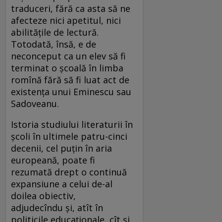
traduceri, fără ca asta să ne
afecteze nici apetitul, nici
abilitățile de lectură.
Totodată, însă, e de
neconceput ca un elev să fi
terminat o școală în limba
romînă fără să fi luat act de
existența unui Eminescu sau
Sadoveanu.
Istoria studiului literaturii în
școli în ultimele patru-cinci
decenii, cel puțin în aria
europeană, poate fi
rezumată drept o continuă
expansiune a celui de-al
doilea obiectiv,
adjudecîndu și, atît în
politicile educaționale, cît și