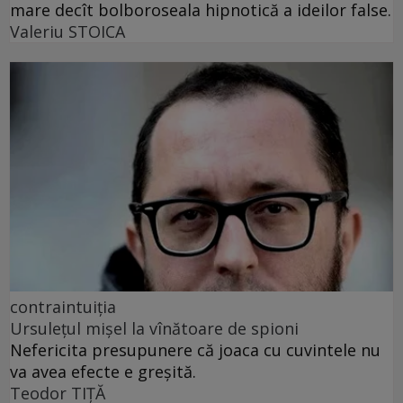
mare decît bolboroseala hipnotică a ideilor false.
Valeriu STOICA
contraintuiția
Ursulețul mișel la vînătoare de spioni
Nefericita presupunere că joaca cu cuvintele nu
va avea efecte e greșită.
Teodor TIŢĂ