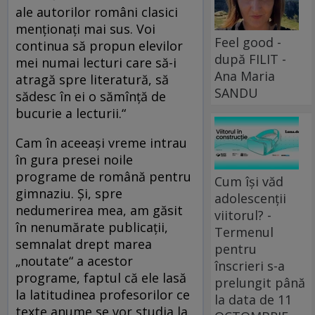
ale autorilor români clasici
menționați mai sus. Voi
Feel good -
continua să propun elevilor
după FILIT -
mei numai lecturi care să-i
Ana Maria
atragă spre literatură, să
SANDU
sădesc în ei o sămînță de
bucurie a lecturii.“
Cam în aceeași vreme intrau
în gura presei noile
programe de română pentru
Cum își văd
gimnaziu. Și, spre
adolescenții
nedumerirea mea, am găsit
viitorul? -
în nenumărate publicații,
Termenul
semnalat drept marea
pentru
„noutate“ a acestor
înscrieri s-a
programe, faptul că ele lasă
prelungit până
la latitudinea profesorilor ce
la data de 11
texte anume se vor studia la