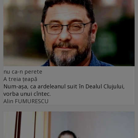
nu ca-n perete
A treia țeapă
Num-așa, ca ardeleanul suit în Dealul Clujului,
vorba unui cîntec.
Alin FUMURESCU