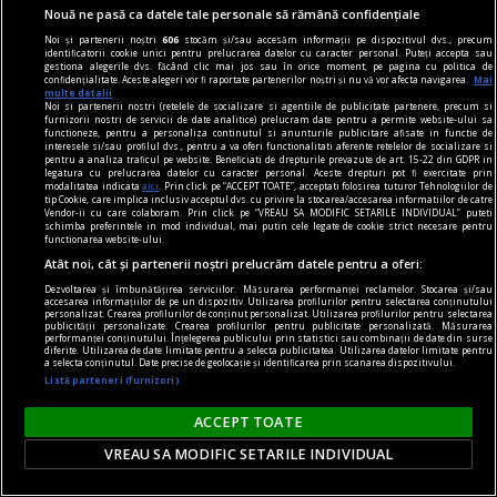
Succesiunea
Nouă ne pasă ca datele tale personale să rămână confidențiale
Nici Europa nu stă grozav înaintea unor alegeri
Noi și partenerii noștri
606
stocăm și/sau accesăm informații pe dispozitivul dvs., precum
identificatorii cookie unici pentru prelucrarea datelor cu caracter personal. Puteți accepta sau
care pot să împingă în parlamentele europene
gestiona alegerile dvs. făcând clic mai jos sau în orice moment, pe pagina cu politica de
confidențialitate. Aceste alegeri vor fi raportate partenerilor noștri și nu vă vor afecta navigarea.
Mai
diferiți demagogi cu promisiuni maximale și
multe detalii
Noi si partenerii nostri (retelele de socializare si agentiile de publicitate partenere, precum si
capacități mediocre.
furnizorii nostri de servicii de date analitice) prelucram date pentru a permite website-ului sa
functioneze, pentru a personaliza continutul si anunturile publicitare afisate in functie de
Andrei CORNEA
interesele si/sau profilul dvs., pentru a va oferi functionalitati aferente retelelor de socializare si
pentru a analiza traficul pe website. Beneficiati de drepturile prevazute de art. 15-22 din GDPR in
legatura cu prelucrarea datelor cu caracter personal. Aceste drepturi pot fi exercitate prin
modalitatea indicata
aici
. Prin click pe “ACCEPT TOATE”, acceptati folosirea tuturor Tehnologiilor de
tip Cookie, care implica inclusiv acceptul dvs. cu privire la stocarea/accesarea informatiilor de catre
Vendor-ii cu care colaboram. Prin click pe “VREAU SA MODIFIC SETARILE INDIVIDUAL” puteti
schimba preferintele in mod individual, mai putin cele legate de cookie strict necesare pentru
functionarea website-ului.
Atât noi, cât și partenerii noștri prelucrăm datele pentru a oferi:
Dezvoltarea și îmbunătățirea serviciilor. Măsurarea performanței reclamelor. Stocarea și/sau
accesarea informațiilor de pe un dispozitiv. Utilizarea profilurilor pentru selectarea conținutului
personalizat. Crearea profilurilor de conținut personalizat. Utilizarea profilurilor pentru selectarea
publicității personalizate. Crearea profilurilor pentru publicitate personalizată. Măsurarea
performanței conținutului. Înțelegerea publicului prin statistici sau combinații de date din surse
diferite. Utilizarea de date limitate pentru a selecta publicitatea. Utilizarea datelor limitate pentru
a selecta conținutul. Date precise de geolocație și identificarea prin scanarea dispozitivului.
Listă parteneri (furnizori)
ACCEPT TOATE
VREAU SA MODIFIC SETARILE INDIVIDUAL
nici așa, nici altminteri