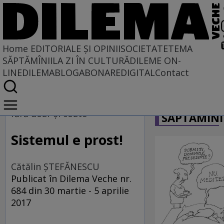
Home
EDITORIALE ȘI OPINII
SOCIETATE
TEMA
SĂPTĂMÎNII
LA ZI ÎN CULTURĂ
DILEME ON-
LINE
DILEMABLOG
ABONARE
DIGITAL
Contact
Home
CARICATU
EDITORIALE ȘI OPINII
fără doar şi coate
SĂPTĂMÎNI
TÎLC SHOW
Sistemul e prost!
Cătălin ŞTEFĂNESCU
Publicat în Dilema Veche nr.
684 din 30 martie - 5 aprilie
2017