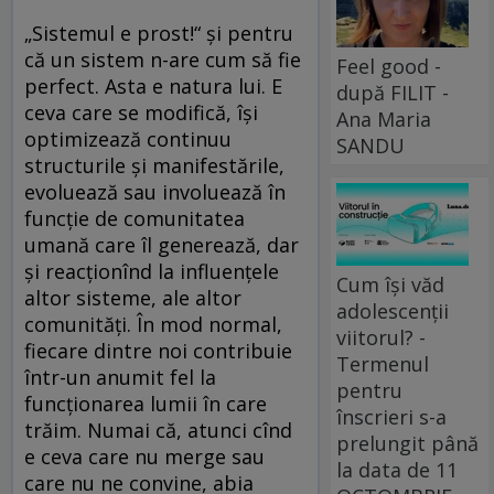
„Sistemul e prost!“ și pentru
că un sistem n-are cum să fie
Feel good -
perfect. Asta e natura lui. E
după FILIT -
ceva care se modifică, își
Ana Maria
optimizează continuu
SANDU
structurile și manifestările,
evoluează sau involuează în
funcție de comunitatea
umană care îl generează, dar
și reacționînd la influențele
Cum își văd
altor sisteme, ale altor
adolescenții
comunități. În mod normal,
viitorul? -
fiecare dintre noi contribuie
Termenul
într-un anumit fel la
pentru
funcționarea lumii în care
înscrieri s-a
trăim. Numai că, atunci cînd
prelungit până
e ceva care nu merge sau
la data de 11
care nu ne convine, abia