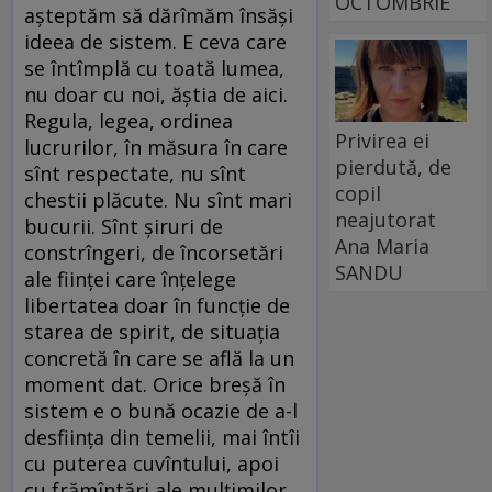
OCTOMBRIE
așteptăm să dărîmăm însăși
ideea de sistem. E ceva care
se întîmplă cu toată lumea,
nu doar cu noi, ăștia de aici.
Regula, legea, ordinea
Privirea ei
lucrurilor, în măsura în care
pierdută, de
sînt respectate, nu sînt
copil
chestii plăcute. Nu sînt mari
neajutorat
bucurii. Sînt șiruri de
Ana Maria
constrîngeri, de încorsetări
SANDU
ale ființei care înțelege
libertatea doar în funcție de
starea de spirit, de situația
concretă în care se află la un
moment dat. Orice breșă în
sistem e o bună ocazie de a-l
desființa din temelii, mai întîi
cu puterea cuvîntului, apoi
cu frămîntări ale mulțimilor,