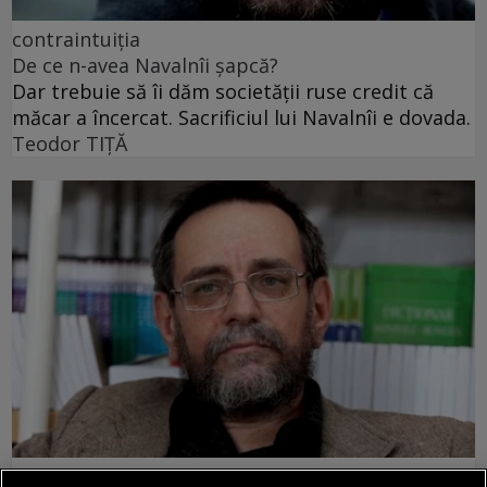
contraintuiția
De ce n-avea Navalnîi șapcă?
Dar trebuie să îi dăm societății ruse credit că
măcar a încercat. Sacrificiul lui Navalnîi e dovada.
Teodor TIŢĂ
la răscruce de gînduri