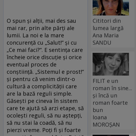
O spun și alții, mai des sau
Cititori din
mai rar, prin alte părți ale
lumea largă
lumii. La noi e la mare
Ana Maria
concurență cu „Salut!“ și cu
SANDU
„Ce mai faci?“. E sentința care
încheie orice discuție și orice
eventual proces de
conștiință. „Sistemul e prost!“
și pentru că venim dintr-o
FILIT e un
cultură a complicității care
roman în sine...
are la bază reguli simple.
și încă un
Găsești pe cineva în sistem
roman foarte
care te ajută să arzi etape, să
bun
ocolești reguli, să nu aștepți,
Ioana
să nu stai la coadă, să nu
MOROȘAN
pierzi vreme. Poți fi și foarte