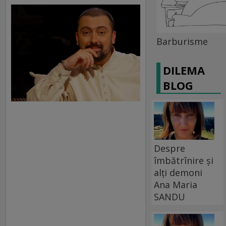
Barburisme
DILEMA
BLOG
Despre
îmbătrînire și
alți demoni
Ana Maria
SANDU