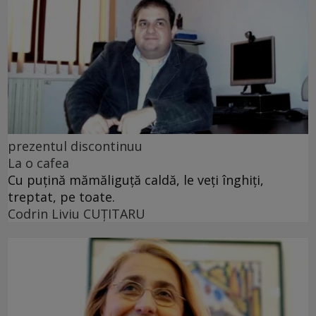
prezentul discontinuu
La o cafea
Cu puţină mămăliguţă caldă, le veţi înghiţi,
treptat, pe toate.
Codrin Liviu CUŢITARU