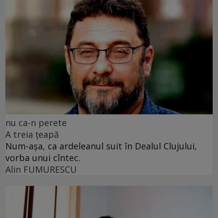
nu ca-n perete
A treia țeapă
Num-așa, ca ardeleanul suit în Dealul Clujului,
vorba unui cîntec.
Alin FUMURESCU