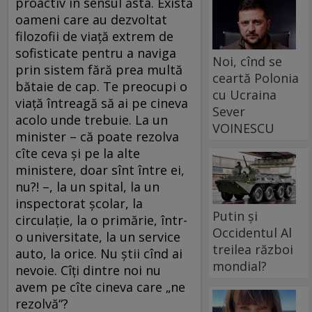
proactiv în sensul ăsta. Există
oameni care au dezvoltat
filozofii de viață extrem de
sofisticate pentru a naviga
Noi, cînd se
prin sistem fără prea multă
ceartă Polonia
bătaie de cap. Te preocupi o
cu Ucraina
viață întreagă să ai pe cineva
Sever
acolo unde trebuie. La un
VOINESCU
minister – că poate rezolva
cîte ceva și pe la alte
ministere, doar sînt între ei,
nu?! –, la un spital, la un
inspectorat școlar, la
Putin și
circulație, la o primărie, într-
Occidentul Al
o universitate, la un service
treilea război
auto, la orice. Nu știi cînd ai
mondial?
nevoie. Cîți dintre noi nu
avem pe cîte cineva care „ne
rezolvă“?