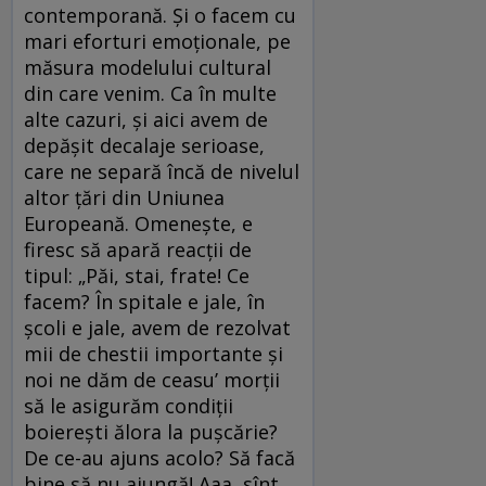
contemporană. Și o facem cu
mari eforturi emoționale, pe
măsura modelului cultural
din care venim. Ca în multe
alte cazuri, și aici avem de
depășit decalaje serioase,
care ne separă încă de nivelul
altor țări din Uniunea
Europeană. Omenește, e
firesc să apară reacții de
tipul: „Păi, stai, frate! Ce
facem? În spitale e jale, în
școli e jale, avem de rezolvat
mii de chestii importante și
noi ne dăm de ceasu’ morții
să le asigurăm condiții
boierești ălora la pușcărie?
De ce-au ajuns acolo? Să facă
bine să nu ajungă! Aaa, sînt