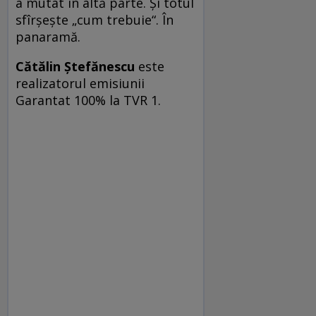
a mutat în altă parte. Și totul
sfîrșește „cum trebuie“. În
panaramă.
Cătălin Ștefănescu
este
realizatorul e­mi­siu­nii
Garantat 100% la TVR 1.