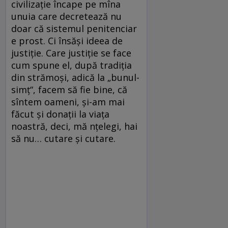
civilizație încape pe mîna
unuia care decretează nu
doar că sistemul penitenciar
e prost. Ci însăși ideea de
justiție. Care justiție se face
cum spune el, după tradiția
din strămoși, adică la „bunul-
simț“, facem să fie bine, că
sîntem oameni, și-am mai
făcut și donații la viața
noastră, deci, mă n­țelegi, hai
să nu… cutare și cutare.