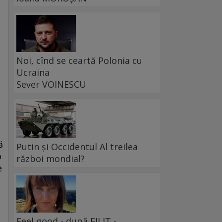
Noi, cînd se ceartă Polonia cu
Ucraina
Sever VOINESCU
ă
Putin și Occidentul Al treilea
o
război mondial?
e
Feel good - după FILIT -