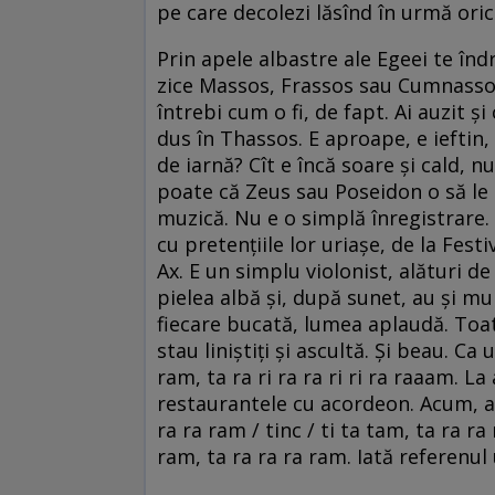
pe care decolezi lăsînd în urmă ori
Prin apele albastre ale Egeei te înd
zice Massos, Frassos sau Cumnassos.
întrebi cum o fi, de fapt. Ai auzit ş
dus în Thassos. E aproape, e ieftin,
de iarnă? Cît e încă soare şi cald, nu
poate că Zeus sau Poseidon o să le 
muzică. Nu e o simplă înregistrare.
cu pretenţiile lor uriaşe, de la Fes
Ax. E un simplu violonist, alături d
pielea albă şi, după sunet, au şi m
fiecare bucată, lumea aplaudă. Toate
stau liniştiţi şi ascultă. Şi beau. Ca
ram, ta ra ri ra ra ri ri ra raaam. L
restaurantele cu acordeon. Acum, ar 
ra ra ram / tinc / ti ta tam, ta ra ra
ram, ta ra ra ra ram. Iată referenul