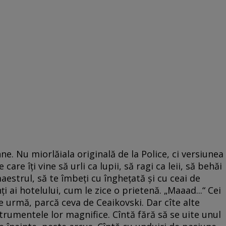
anne. Nu miorlăiala originală de la Police, ci versiunea
re îţi vine să urli ca lupii, să ragi ca leii, să behăi
 maestrul, să te îmbeţi cu îngheţată şi cu ceai de
i ai hotelului, cum le zice o prietenă. „Maaad...“ Cei
e urmă, parcă ceva de Ceaikovski. Dar cîte alte
trumentele lor magnifice. Cîntă fără să se uite unul