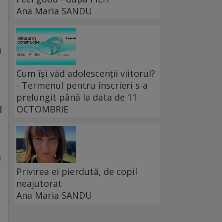
Ana Maria SANDU
u
Cum își văd adolescenții viitorul?
- Termenul pentru înscrieri s-a
prelungit până la data de 11
OCTOMBRIE
l
a
Privirea ei pierdută, de copil
neajutorat
Ana Maria SANDU