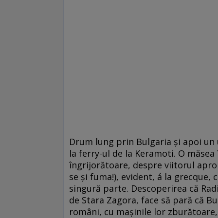
Drum lung prin Bulgaria şi apoi un
la ferry-ul de la Keramoti. O măse
îngrijorătoare, despre viitorul apr
se şi fuma!), evident, á la grecque,
singură parte. Descoperirea că Rad
de Stara Zagora, face să pară că Bul
români, cu maşinile lor zburătoare, m