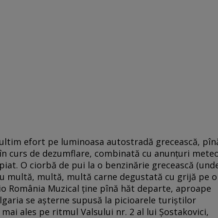
 ultim efort pe luminoasa autostradă grecească, pîn
a în curs de dezumflare, combinată cu anunţuri mete
opiat. O ciorbă de pui la o benzinărie grecească (und
 cu multă, multă, multă carne degustată cu grijă pe o
io România Muzical ţine pînă hăt departe, aproape
garia se aşterne supusă la picioarele turiştilor
ai ales pe ritmul Valsului nr. 2 al lui Şostakovici,