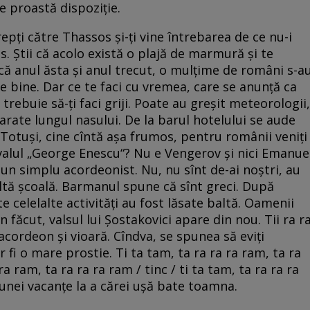
ce proastă dispoziţie.
repţi către Thassos şi-ţi vine întrebarea de ce nu-i
 Ştii că acolo există o plajă de marmură şi te
i că anul ăsta şi anul trecut, o mulţime de români s-a
 e bine. Dar ce te faci cu vremea, care se anunţă ca
 trebuie să-ţi faci griji. Poate au greşit meteorologii,
arate lungul nasului. De la barul hotelului se aude
 Totuşi, cine cîntă aşa frumos, pentru românii veniţi
tivalul „George Enescu“? Nu e Vengerov şi nici Emanue
e un simplu acordeonist. Nu, nu sînt de-ai noştri, au
ultă şcoală. Barmanul spune că sînt greci. După
 celelalte activităţi au fost lăsate baltă. Oamenii
 un făcut, valsul lui Şostakovici apare din nou. Tii ra r
a acordeon şi vioară. Cîndva, se spunea să eviţi
fi o mare prostie. Ti ta tam, ta ra ra ra ram, ta ra
 ra ram, ta ra ra ra ram / tinc / ti ta tam, ta ra ra ra
 unei vacanţe la a cărei uşă bate toamna.