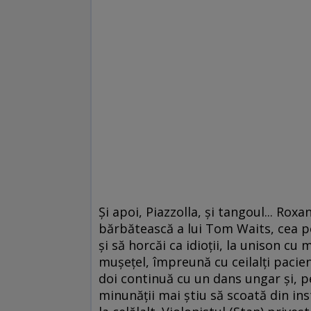
Şi apoi, Piazzolla, şi tangoul... Rox
bărbătească a lui Tom Waits, cea pe ca
şi să horcăi ca idioţii, la unison cu
muşeţel, împreună cu ceilalţi pacienţ
doi continuă cu un dans ungar şi, p
minunăţii mai ştiu să scoată din ins