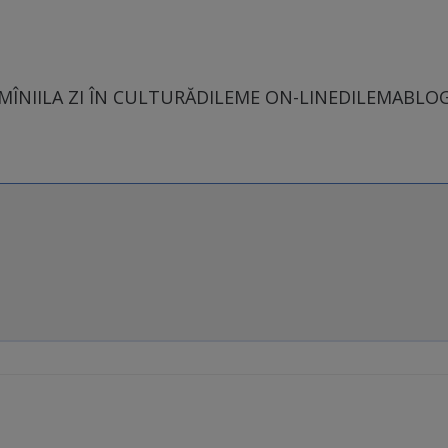
MÎNII
LA ZI ÎN CULTURĂ
DILEME ON-LINE
DILEMABLO