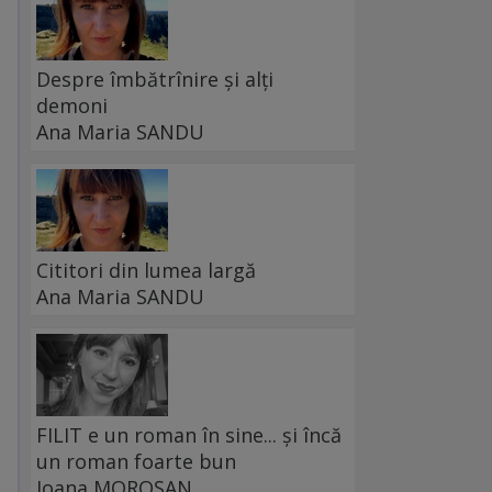
Despre îmbătrînire și alți
demoni
Ana Maria SANDU
Cititori din lumea largă
Ana Maria SANDU
FILIT e un roman în sine... și încă
un roman foarte bun
Ioana MOROȘAN