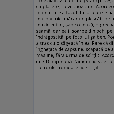
la celălalt. Violonistul (Stan) prive
cu plăcere, cu virtuozitate. Acordeo
marea care a tăcut. În locul ei se b
mai dau nici măcar un plescăit pe pl
muzicienilor, şade o muză, o grecoa
seamă, dar ea îi soarbe din ochi pe
îndrăgostită, pe fotoliul galben. Poa
a tras cu o săgeată în ea. Pare că di
îngheţată de căpşune, scăpată pe asf
măsline, fără urmă de scîrţîit. Acor
un CD împreună. Nimeni nu ştie cum 
Lucrurile frumoase au sfîrşit.