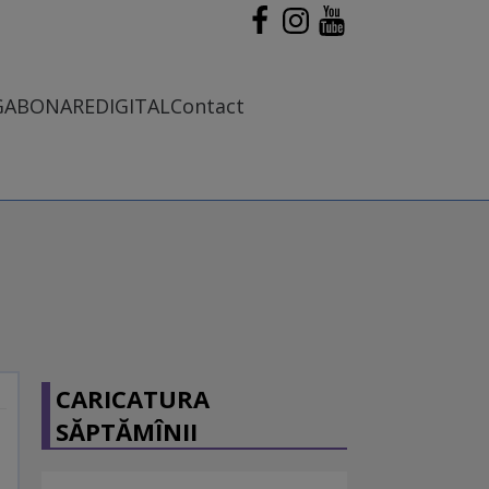
G
ABONARE
DIGITAL
Contact
CARICATURA
SĂPTĂMÎNII