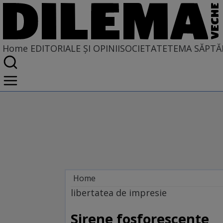
Home
EDITORIALE ȘI OPINII
SOCIETATE
TEMA SĂPTĂ
Home
EDITORIALE ȘI OPINII
libertatea de impresie
TÎLC SHOW
Sirene fosforescente