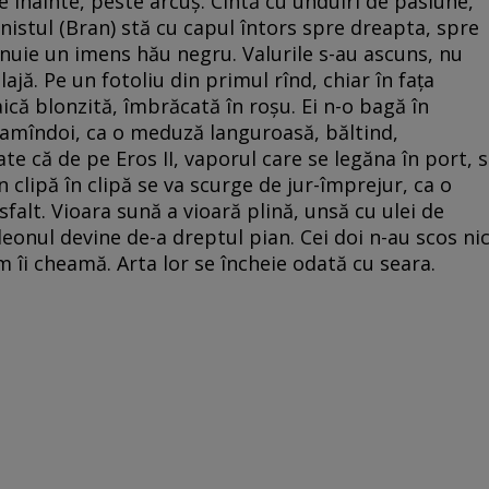
şte înainte, peste arcuş. Cîntă cu unduiri de pasiune,
nistul (Bran) stă cu capul întors spre dreapta, spre
ănuie un imens hău negru. Valurile s-au ascuns, nu
ajă. Pe un fotoliu din primul rînd, chiar în faţa
ică blonzită, îmbrăcată în roşu. Ei n-o bagă în
 amîndoi, ca o meduză languroasă, băltind,
te că de pe Eros II, vaporul care se legăna în port, s
n clipă în clipă se va scurge de jur-împrejur, ca o
alt. Vioara sună a vioară plină, unsă cu ulei de
deonul devine de-a dreptul pian. Cei doi n-au scos nic
îi cheamă. Arta lor se încheie odată cu seara.