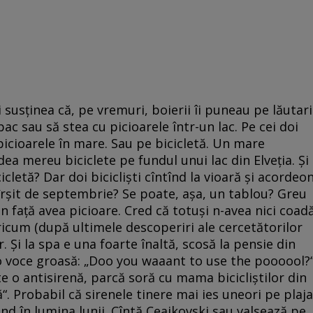
susţinea că, pe vremuri, boierii îi puneau pe lăutari
opac sau să stea cu picioarele într-un lac. Pe cei doi
 picioarele în mare. Sau pe bicicletă. Un mare
ea mereu biciclete pe fundul unui lac din Elveţia. Şi
cletă? Dar doi biciclişti cîntînd la vioară şi acordeo
îrşit de septembrie? Se poate, aşa, un tablou? Greu
 faţă avea picioare. Cred că totuşi n-avea nici coad
 Oricum (după ultimele descoperiri ale cercetătorilor
r. Şi la spa e una foarte înaltă, scosă la pensie din
u o voce groasă: „Doo you waaant to use the poooool?
e o antisirenă, parcă soră cu mama bicicliştilor din
ă“. Probabil că sirenele tinere mai ies uneori pe plaja
nd în lumina lunii. Cîntă Ceaikovski sau valsează pe