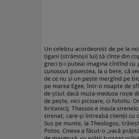
Un celebru acordeonist de pe la noi 
ţigani (strămoşii lui) să cînte din c
greci ţi-i puteai imagina cîntînd cu
cunoscut povestea, la o bere, că ved
de ce nu şi un peşte mergînd pe bici
pe marea Egee, într-o noapte de sf
de ştiut dacă muza-meduza roşie din
de peşte, nici picioare, ci fotoliu.
britanici), Thassos e insula sirenelo
sirenat, care-şi întreabă clienţii c
Sus pe munte, la Theologos, trăieşt
Potos. Cineva a făcut-o „vacă prăjit
de marmură, cu solzii turcoaz sclipi