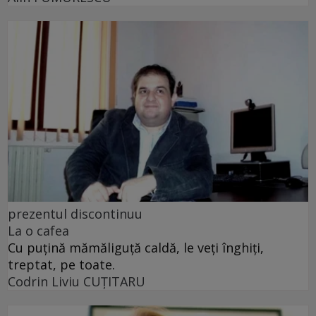
prezentul discontinuu
La o cafea
Cu puţină mămăliguţă caldă, le veţi înghiţi,
treptat, pe toate.
Codrin Liviu CUŢITARU