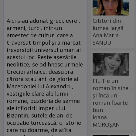
Aici s-au adunat greci, evrei,
Cititori din
armeni, turci, într-un
lumea largă
amestec de culturi care a
Ana Maria
traversat timpul şi a marcat
SANDU
ireversibil universul uman al
acestui loc. Peste aşezările
neolitice, se odihnesc urmele
Greciei arhaice, deasupra
cărora stau anii de glorie ai
FILIT e un
Macedoniei lui Alexandru,
roman în sine...
vestigiile clare ale lumii
și încă un
romane, puzderia de semne
roman foarte
ale înfloririi Imperiului
bun
Bizantin, sutele de ani de
Ioana
ocupaţie turcească, o istorie
MOROȘAN
care nu doarme, de atîta