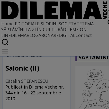
Home
EDITORIALE ȘI OPINII
SOCIETATE
TEMA
SĂPTĂMÎNII
LA ZI ÎN CULTURĂ
DILEME ON-
LINE
DILEMABLOG
ABONARE
DIGITAL
Contact
Home
CARICATU
EDITORIALE ȘI OPINII
fără doar şi coate
SĂPTĂMÎNI
TÎLC SHOW
Salonic (II)
Cătălin ŞTEFĂNESCU
Publicat în Dilema Veche nr.
344 din 16 - 22 septembrie
2010