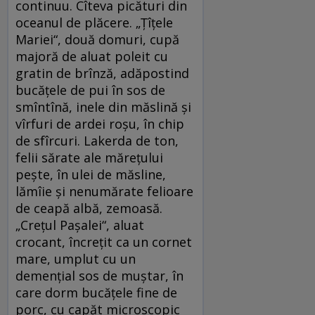
continuu. Cîteva picături din
oceanul de plăcere. „Ţîţele
Mariei“, două domuri, cupă
majoră de aluat poleit cu
gratin de brînză, adăpostind
bucăţele de pui în sos de
smîntînă, inele din măslină şi
vîrfuri de ardei roşu, în chip
de sfîrcuri. Lakerda de ton,
felii sărate ale măreţului
peşte, în ulei de măsline,
lămîie şi nenumărate felioare
de ceapă albă, zemoasă.
„Creţul Paşalei“, aluat
crocant, încreţit ca un cornet
mare, umplut cu un
demenţial sos de muştar, în
care dorm bucăţele fine de
porc, cu capăt microscopic