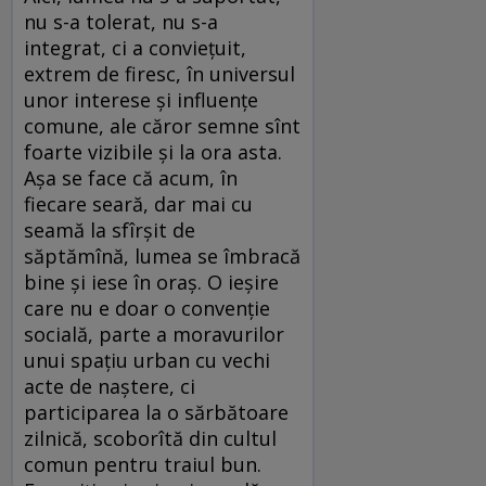
nu s-a tolerat, nu s-a
integrat, ci a convieţuit,
extrem de firesc, în universul
unor interese şi influenţe
comune, ale căror semne sînt
foarte vizibile şi la ora asta.
Aşa se face că acum, în
fiecare seară, dar mai cu
seamă la sfîrşit de
săptămînă, lumea se îmbracă
bine şi iese în oraş. O ieşire
care nu e doar o convenţie
socială, parte a moravurilor
unui spaţiu urban cu vechi
acte de naştere, ci
participarea la o sărbătoare
zilnică, scoborîtă din cultul
comun pentru traiul bun.