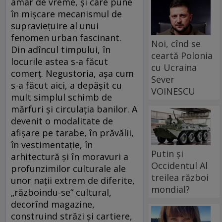
amar de vreme, şi care pune
în mişcare mecanismul de
supravieţuire al unui
fenomen urban fascinant.
Noi, cînd se
Din adîncul timpului, în
ceartă Polonia
locurile astea s-a făcut
cu Ucraina
comerţ. Negustoria, aşa cum
Sever
s-a făcut aici, a depăşit cu
VOINESCU
mult simplul schimb de
mărfuri şi circulaţia banilor. A
devenit o modalitate de
afişare pe tarabe, în prăvălii,
în vestimentaţie, în
Putin și
arhitectură şi în moravuri a
Occidentul Al
profunzimilor culturale ale
treilea război
unor naţii extrem de diferite,
mondial?
„războindu-se“ cultural,
decorînd magazine,
construind străzi şi cartiere,