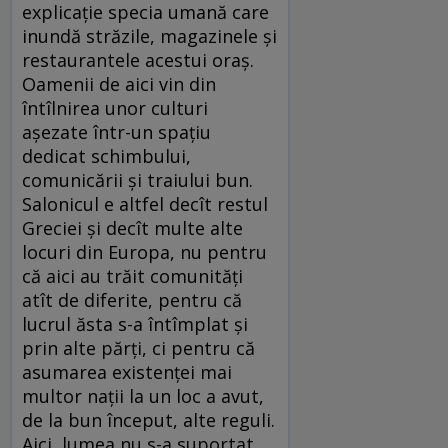
explicaţie specia umană care
inundă străzile, magazinele şi
restaurantele acestui oraş.
Oamenii de aici vin din
întîlnirea unor culturi
aşezate într-un spaţiu
dedicat schimbului,
comunicării şi traiului bun.
Salonicul e altfel decît restul
Greciei şi decît multe alte
locuri din Europa, nu pentru
că aici au trăit comunităţi
atît de diferite, pentru că
lucrul ăsta s-a întîmplat şi
prin alte părţi, ci pentru că
asumarea existenţei mai
multor naţii la un loc a avut,
de la bun început, alte reguli.
Aici, lumea nu s-a suportat,