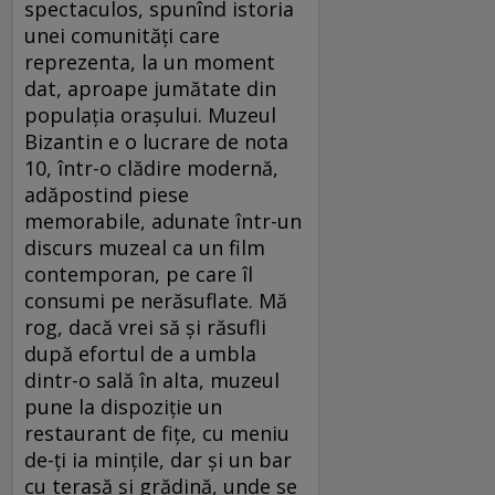
spectaculos, spunînd istoria
unei comunităţi care
reprezenta, la un moment
dat, aproape jumătate din
populaţia oraşului. Muzeul
Bizantin e o lucrare de nota
10, într-o clădire modernă,
adăpostind piese
memorabile, adunate într-un
discurs muzeal ca un film
contemporan, pe care îl
consumi pe nerăsuflate. Mă
rog, dacă vrei să şi răsufli
după efortul de a umbla
dintr-o sală în alta, muzeul
pune la dispoziţie un
restaurant de fiţe, cu meniu
de-ţi ia minţile, dar şi un bar
cu terasă şi grădină, unde se