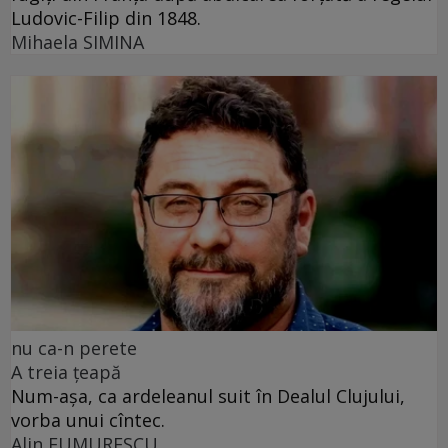
Ludovic-Filip din 1848.
Mihaela SIMINA
nu ca-n perete
A treia țeapă
Num-așa, ca ardeleanul suit în Dealul Clujului,
vorba unui cîntec.
Alin FUMURESCU