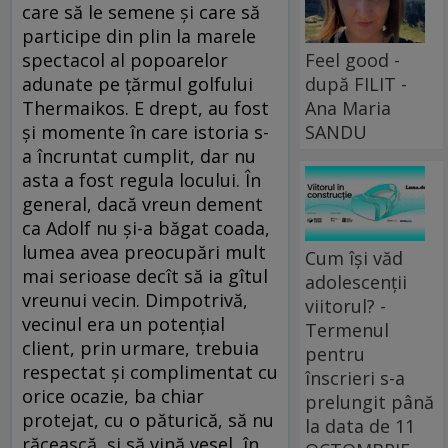
care să le semene şi care să
participe din plin la marele
spectacol al popoarelor
Feel good -
adunate pe ţărmul golfului
după FILIT -
Thermaikos. E drept, au fost
Ana Maria
şi momente în care istoria s-
SANDU
a încruntat cumplit, dar nu
asta a fost regula locului. În
general, dacă vreun dement
ca Adolf nu şi-a băgat coada,
lumea avea preocupări mult
Cum își văd
mai serioase decît să ia gîtul
adolescenții
vreunui vecin. Dimpotrivă,
viitorul? -
vecinul era un potenţial
Termenul
client, prin urmare, trebuia
pentru
respectat şi complimentat cu
înscrieri s-a
orice ocazie, ba chiar
prelungit până
protejat, cu o păturică, să nu
la data de 11
răcească, şi să vină vesel, în