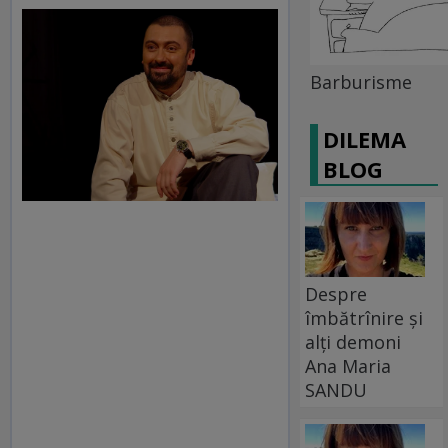
Barburisme
DILEMA
BLOG
Despre
îmbătrînire și
alți demoni
Ana Maria
SANDU