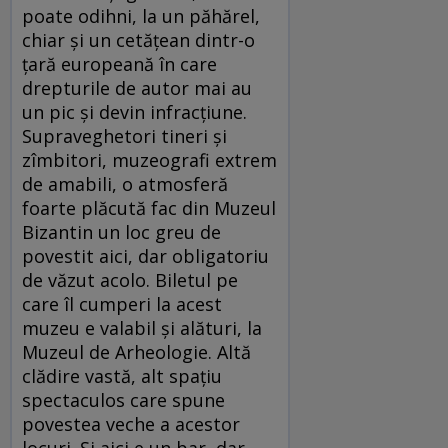
poate odihni, la un păhărel,
chiar şi un cetăţean dintr-o
ţară europeană în care
drepturile de autor mai au
un pic şi devin infracţiune.
Supraveghetori tineri şi
zîmbitori, muzeografi extrem
de amabili, o atmosferă
foarte plăcută fac din Muzeul
Bizantin un loc greu de
povestit aici, dar obligatoriu
de văzut acolo. Biletul pe
care îl cumperi la acest
muzeu e valabil şi alături, la
Muzeul de Arheologie. Altă
clădire vastă, alt spaţiu
spectaculos care spune
povestea veche a acestor
locuri. Şi aici e un bar, dar