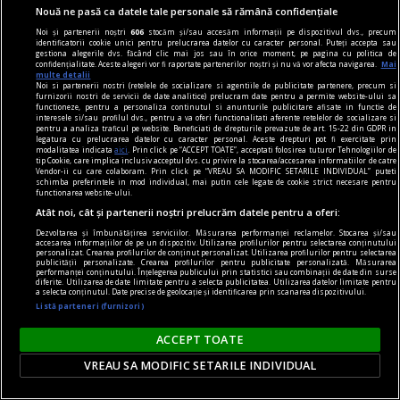
Nouă ne pasă ca datele tale personale să rămână confidențiale
Noi și partenerii noștri
606
stocăm și/sau accesăm informații pe dispozitivul dvs., precum
identificatorii cookie unici pentru prelucrarea datelor cu caracter personal. Puteți accepta sau
gestiona alegerile dvs. făcând clic mai jos sau în orice moment, pe pagina cu politica de
confidențialitate. Aceste alegeri vor fi raportate partenerilor noștri și nu vă vor afecta navigarea.
Mai
la răscruce de gînduri
multe detalii
Noi si partenerii nostri (retelele de socializare si agentiile de publicitate partenere, precum si
Succesiunea
furnizorii nostri de servicii de date analitice) prelucram date pentru a permite website-ului sa
functioneze, pentru a personaliza continutul si anunturile publicitare afisate in functie de
Nici Europa nu stă grozav înaintea unor alegeri
interesele si/sau profilul dvs., pentru a va oferi functionalitati aferente retelelor de socializare si
pentru a analiza traficul pe website. Beneficiati de drepturile prevazute de art. 15-22 din GDPR in
care pot să împingă în parlamentele europene
legatura cu prelucrarea datelor cu caracter personal. Aceste drepturi pot fi exercitate prin
modalitatea indicata
aici
. Prin click pe “ACCEPT TOATE”, acceptati folosirea tuturor Tehnologiilor de
diferiți demagogi cu promisiuni maximale și
tip Cookie, care implica inclusiv acceptul dvs. cu privire la stocarea/accesarea informatiilor de catre
Vendor-ii cu care colaboram. Prin click pe “VREAU SA MODIFIC SETARILE INDIVIDUAL” puteti
capacități mediocre.
schimba preferintele in mod individual, mai putin cele legate de cookie strict necesare pentru
functionarea website-ului.
Andrei CORNEA
Atât noi, cât și partenerii noștri prelucrăm datele pentru a oferi:
Dezvoltarea și îmbunătățirea serviciilor. Măsurarea performanței reclamelor. Stocarea și/sau
accesarea informațiilor de pe un dispozitiv. Utilizarea profilurilor pentru selectarea conținutului
personalizat. Crearea profilurilor de conținut personalizat. Utilizarea profilurilor pentru selectarea
publicității personalizate. Crearea profilurilor pentru publicitate personalizată. Măsurarea
performanței conținutului. Înțelegerea publicului prin statistici sau combinații de date din surse
diferite. Utilizarea de date limitate pentru a selecta publicitatea. Utilizarea datelor limitate pentru
a selecta conținutul. Date precise de geolocație și identificarea prin scanarea dispozitivului.
Listă parteneri (furnizori)
ACCEPT TOATE
VREAU SA MODIFIC SETARILE INDIVIDUAL