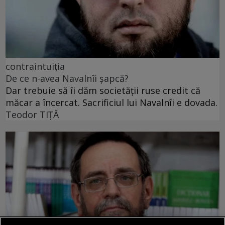
contraintuiția
De ce n-avea Navalnîi șapcă?
Dar trebuie să îi dăm societății ruse credit că
măcar a încercat. Sacrificiul lui Navalnîi e dovada.
Teodor TIŢĂ