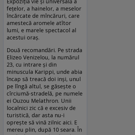
Expoziţia vie şi universală a
feţelor, a hainelor, a meselor
încărcate de mîncăruri, care
amestecă aromele atîtor
lumi, e marele spectacol al
acestui oraş.
Două recomandări. Pe strada
Elizeo Venizelou, la numărul
23, cu intrare şi din
minuscula Karippi, unde abia
încap să treacă doi inşi, unul
pe lîngă altul, se găseşte o
cîrciumă-stradelă, pe numele
ei Ouzou Melathron. Unii
localnici zic că e excesiv de
turistică, dar asta nu-i
opreşte să vină zilnic aici. E
mereu plin, după 10 seara. În