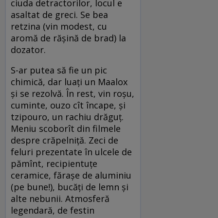
ciuda detractorilor, locul e
asaltat de greci. Se bea
retzina (vin modest, cu
aromă de răşină de brad) la
dozator.
S-ar putea să fie un pic
chimică, dar luaţi un Maalox
şi se rezolvă. În rest, vin roşu,
cuminte, ouzo cît încape, şi
tzipouro, un rachiu drăguţ.
Meniu scoborît din filmele
despre crăpelniţă. Zeci de
feluri prezentate în ulcele de
pămînt, recipientuţe
ceramice, făraşe de aluminiu
(pe bune!), bucăţi de lemn şi
alte nebunii. Atmosferă
legendară, de festin