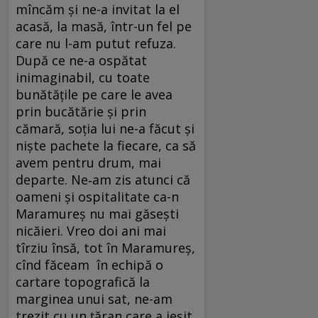
mîncăm şi ne-a invitat la el
acasă, la masă, într-un fel pe
care nu l-am putut refuza.
După ce ne-a ospătat
inimaginabil, cu toate
bunătăţile pe care le avea
prin bucătărie şi prin
cămară, soţia lui ne-a făcut şi
nişte pachete la fiecare, ca să
avem pentru drum, mai
departe. Ne‑am zis atunci că
oameni şi ospitalitate ca-n
Maramureş nu mai găseşti
nicăieri. Vreo doi ani mai
tîrziu însă, tot în Maramureş,
cînd făceam în echipă o
cartare topografică la
marginea unui sat, ne-am
trezit cu un ţăran care a ieşit