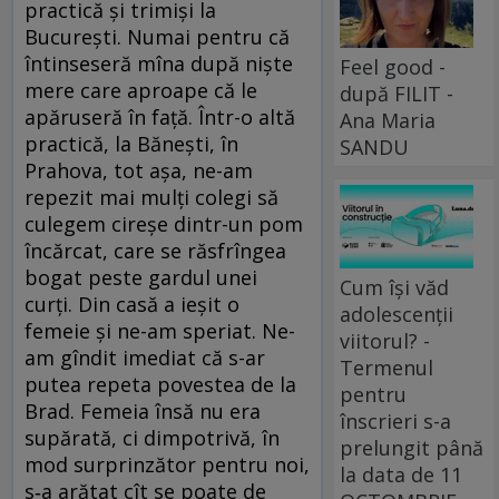
practică şi trimişi la
Bucureşti. Numai pentru că
întinseseră mîna după nişte
Feel good -
mere care aproape că le
după FILIT -
apăruseră în faţă. Într-o altă
Ana Maria
practică, la Băneşti, în
SANDU
Prahova, tot aşa, ne-am
repezit mai mulţi colegi să
culegem cireşe dintr-un pom
încărcat, care se răsfrîngea
bogat peste gardul unei
Cum își văd
curţi. Din casă a ieşit o
adolescenții
femeie şi ne-am speriat. Ne-
viitorul? -
am gîndit imediat că s-ar
Termenul
putea repeta povestea de la
pentru
Brad. Femeia însă nu era
înscrieri s-a
supărată, ci dimpotrivă, în
prelungit până
mod surprinzător pentru noi,
la data de 11
s‑a arătat cît se poate de