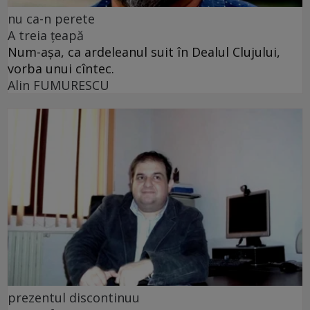
nu ca-n perete
A treia țeapă
Num-așa, ca ardeleanul suit în Dealul Clujului,
vorba unui cîntec.
Alin FUMURESCU
prezentul discontinuu