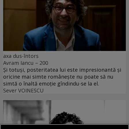
axa dus-întors
Avram Iancu – 200
Și totuși, posteritatea lui este impresionantă și
oricine mai simte românește nu poate să nu
simtă o înaltă emoție gîndindu-se la el.
Sever VOINESCU