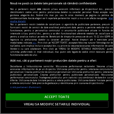
Nouă ne pasă ca datele tale personale să rămână confidențiale
Noi și partenerii noștri
606
stocăm și/sau accesăm informații pe dispozitivul dvs., precum
identificatorii cookie unici pentru prelucrarea datelor cu caracter personal. Puteți accepta sau
gestiona alegerile dvs. făcând clic mai jos sau în orice moment, pe pagina cu politica de
confidențialitate. Aceste alegeri vor fi raportate partenerilor noștri și nu vă vor afecta navigarea.
Mai
multe detalii
Noi si partenerii nostri (retelele de socializare si agentiile de publicitate partenere, precum si
furnizorii nostri de servicii de date analitice) prelucram date pentru a permite website-ului sa
functioneze, pentru a personaliza continutul si anunturile publicitare afisate in functie de
interesele si/sau profilul dvs., pentru a va oferi functionalitati aferente retelelor de socializare si
pentru a analiza traficul pe website. Beneficiati de drepturile prevazute de art. 15-22 din GDPR in
legatura cu prelucrarea datelor cu caracter personal. Aceste drepturi pot fi exercitate prin
accent pe istorie
modalitatea indicata
aici
. Prin click pe “ACCEPT TOATE”, acceptati folosirea tuturor Tehnologiilor de
tip Cookie, care implica inclusiv acceptul dvs. cu privire la stocarea/accesarea informatiilor de catre
Lech Walesa, din istorie și din prezent
Vendor-ii cu care colaboram. Prin click pe “VREAU SA MODIFIC SETARILE INDIVIDUAL” puteti
schimba preferintele in mod individual, mai putin cele legate de cookie strict necesare pentru
Stocul pare limitat, istoria continuă.
functionarea website-ului.
Atât noi, cât și partenerii noștri prelucrăm datele pentru a oferi:
Mihaela SIMINA
Dezvoltarea și îmbunătățirea serviciilor. Măsurarea performanței reclamelor. Stocarea și/sau
accesarea informațiilor de pe un dispozitiv. Utilizarea profilurilor pentru selectarea conținutului
personalizat. Crearea profilurilor de conținut personalizat. Utilizarea profilurilor pentru selectarea
publicității personalizate. Crearea profilurilor pentru publicitate personalizată. Măsurarea
performanței conținutului. Înțelegerea publicului prin statistici sau combinații de date din surse
diferite. Utilizarea de date limitate pentru a selecta publicitatea. Utilizarea datelor limitate pentru
a selecta conținutul. Date precise de geolocație și identificarea prin scanarea dispozitivului.
Listă parteneri (furnizori)
ACCEPT TOATE
VREAU SA MODIFIC SETARILE INDIVIDUAL