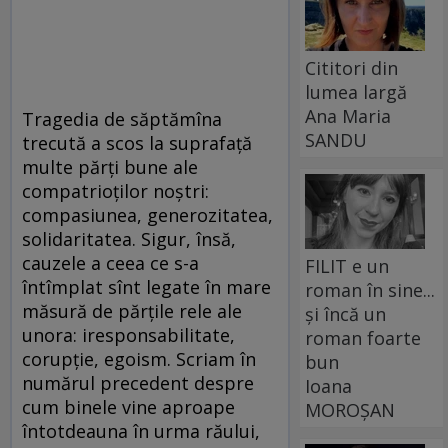
Cititori din
lumea largă
Ana Maria
Tragedia de săptămîna
SANDU
trecută a scos la suprafaţă
multe părţi bune ale
compatrioţilor noştri:
compasiunea, generozitatea,
solidaritatea. Sigur, însă,
cauzele a ceea ce s-a
FILIT e un
întîmplat sînt legate în mare
roman în sine...
măsură de părţile rele ale
și încă un
unora: iresponsabilitate,
roman foarte
corupţie, egoism. Scriam în
bun
numărul precedent despre
Ioana
cum binele vine aproape
MOROȘAN
întotdeauna în urma răului,