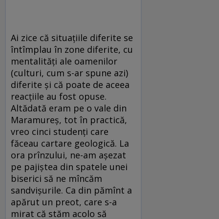
Ai zice că situaţiile diferite se
întîmplau în zone diferite, cu
mentalităţi ale oamenilor
(culturi, cum s-ar spune azi)
diferite şi că poate de aceea
reacţiile au fost opuse.
Altădată eram pe o vale din
Maramureş, tot în practică,
vreo cinci studenţi care
făceau cartare geologică. La
ora prînzului, ne-am aşezat
pe pajiştea din spatele unei
biserici să ne mîncăm
sandvișurile. Ca din pămînt a
apărut un preot, care s-a
mirat că stăm acolo să