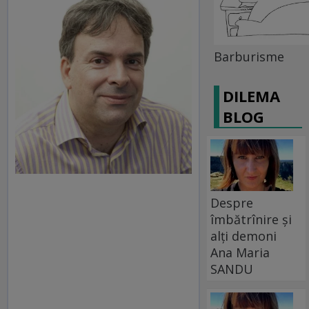
Barburisme
DILEMA
BLOG
Despre
îmbătrînire și
alți demoni
Ana Maria
SANDU