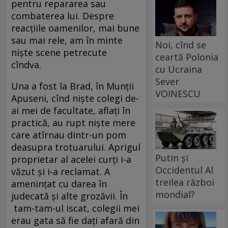
pentru repararea sau
combaterea lui. Despre
reacţiile oamenilor, mai bune
sau mai rele, am în minte
Noi, cînd se
nişte scene petrecute
ceartă Polonia
cîndva.
cu Ucraina
Sever
Una a fost la Brad, în Munţii
VOINESCU
Apuseni, cînd nişte colegi de-
ai mei de facultate, aflaţi în
practică, au rupt nişte mere
care atîrnau dintr-un pom
deasupra trotuarului. Aprigul
Putin și
proprietar al acelei curţi i-a
Occidentul Al
văzut şi i-a reclamat. A
treilea război
ameninţat cu darea în
mondial?
judecată şi alte grozăvii. În
tam-tam-ul iscat, colegii mei
erau gata să fie daţi afară din