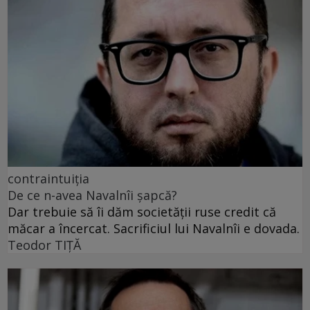
contraintuiția
De ce n-avea Navalnîi șapcă?
Dar trebuie să îi dăm societății ruse credit că
măcar a încercat. Sacrificiul lui Navalnîi e dovada.
Teodor TIŢĂ