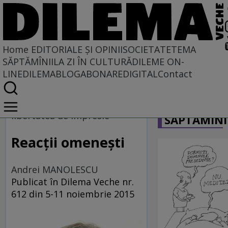
Home
EDITORIALE ȘI OPINII
SOCIETATE
TEMA
SĂPTĂMÎNII
LA ZI ÎN CULTURĂ
DILEME ON-
LINE
DILEMABLOG
ABONARE
DIGITAL
Contact
Home
CARICATU
EDITORIALE ȘI OPINII
libertatea de impresie
SĂPTĂMÎNI
TÎLC SHOW
Reacţii omeneşti
Andrei MANOLESCU
Publicat în Dilema Veche nr.
612 din 5-11 noiembrie 2015