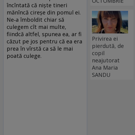
OCTOMBRIE
încîntată că nişte tineri
mănîncă cireşe din pomul ei.
Ne‑a îmboldit chiar să
culegem cît mai multe,
fiindcă altfel, spunea ea, ar fi
Privirea ei
căzut pe jos pentru că ea era
pierdută, de
prea în vîrstă ca să le mai
copil
poată culege.
neajutorat
Ana Maria
SANDU