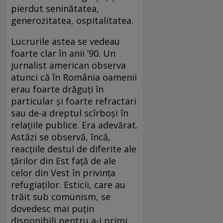
pierdut seninătatea,
generozitatea, ospitalitatea.
Lucrurile astea se vedeau
foarte clar în anii ’90. Un
jurnalist american observa
atunci că în România oamenii
erau foarte drăguţi în
particular şi foarte refractari
sau de-a dreptul scîrboşi în
relaţiile publice. Era adevărat.
Astăzi se observă, încă,
reacţiile destul de diferite ale
ţărilor din Est faţă de ale
celor din Vest în privinţa
refugiaţilor. Esticii, care au
trăit sub comunism, se
dovedesc mai puţin
disponibili pentru a-i primi.