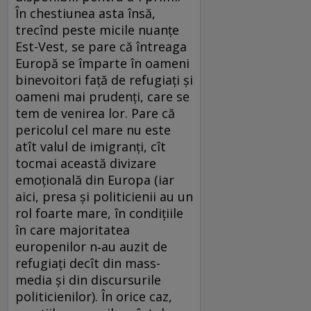
În chestiunea asta însă,
trecînd peste micile nuanţe
Est-Vest, se pare că întreaga
Europă se împarte în oameni
binevoitori faţă de refugiaţi şi
oameni mai prudenţi, care se
tem de venirea lor. Pare că
pericolul cel mare nu este
atît valul de imigranţi, cît
tocmai această divizare
emoţională din Europa (iar
aici, presa şi politicienii au un
rol foarte mare, în condiţiile
în care majoritatea
europenilor n‑au auzit de
refugiaţi decît din mass-
media şi din discursurile
politicienilor). În orice caz,