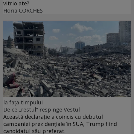
vitriolate?
Horia CORCHEŞ
la fața timpului
De ce „restul” respinge Vestul
Această declarație a coincis cu debutul
campaniei prezidențiale în SUA, Trump fiind
candidatul său preferat.