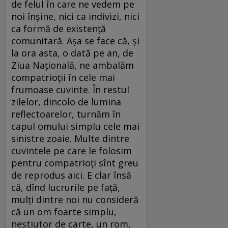
de felul în care ne vedem pe
noi înşine, nici ca indivizi, nici
ca formă de existenţă
comunitară. Aşa se face că, şi
la ora asta, o dată pe an, de
Ziua Naţională, ne ambalăm
compatrioţii în cele mai
frumoase cuvinte. În restul
zilelor, dincolo de lumina
reflectoarelor, turnăm în
capul omului simplu cele mai
sinistre zoaie. Multe dintre
cuvintele pe care le folosim
pentru compatrioţi sînt greu
de reprodus aici. E clar însă
că, dînd lucrurile pe faţă,
mulţi dintre noi nu consideră
că un om foarte simplu,
neştiutor de carte, un rom,