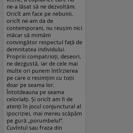
ne-a lăsat să ne dezvoltăm.
Oricît am face pe nebunii,
oricît ne-am da de
contemporani, nu reuşim nici
măcar să mimăm
convingător respectul faţă de
demnitatea individului.
Propriii compatrioţi, deseori,
ne dezgustă, iar de cele mai
multe ori punem întîrzierea
pe care o resimţim cu toţii
doar pe seama lor.
Întotdeauna pe seama
celorlalţi. Şi oricît am fi de
atenţi în jocul conjunctural al
ipocriziei, mai mereu scăpăm
pe gură „porumbelul“.
Cuvîntul sau fraza din