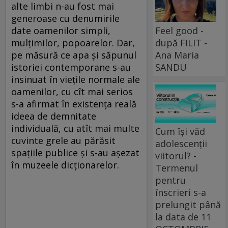
alte limbi n-au fost mai
generoase cu denumirile
date oamenilor simpli,
Feel good -
mulţimilor, popoarelor. Dar,
după FILIT -
pe măsură ce apa şi săpunul
Ana Maria
istoriei contemporane s-au
SANDU
insinuat în vieţile normale ale
oamenilor, cu cît mai serios
s-a afirmat în existenţa reală
ideea de demnitate
individuală, cu atît mai multe
Cum își văd
cuvinte grele au părăsit
adolescenții
spaţiile publice şi s-au aşezat
viitorul? -
în muzeele dicţionarelor.
Termenul
pentru
înscrieri s-a
prelungit până
la data de 11