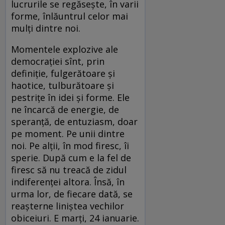
lucrurile se regăseşte, în varii
forme, înlăuntrul celor mai
mulţi dintre noi.
Momentele explozive ale
democraţiei sînt, prin
definiţie, fulgerătoare şi
haotice, tulburătoare şi
pestriţe în idei şi forme. Ele
ne încarcă de energie, de
speranţă, de entuziasm, doar
pe moment. Pe unii dintre
noi. Pe alţii, în mod firesc, îi
sperie. După cum e la fel de
firesc să nu treacă de zidul
indiferenţei altora. Însă, în
urma lor, de fiecare dată, se
reaşterne liniştea vechilor
obiceiuri. E marţi, 24 ianuarie.