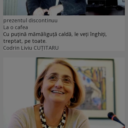
prezentul discontinuu
La o cafea
Cu puţină mămăliguţă caldă, le veţi înghiţi,
treptat, pe toate.
Codrin Liviu CUŢITARU