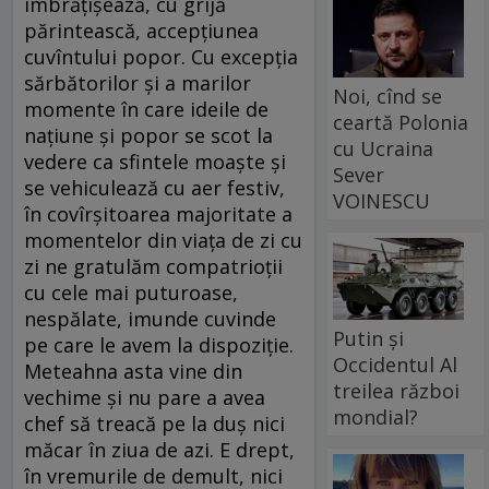
îmbrăţişează, cu grijă
părintească, accepţiunea
cuvîntului popor. Cu excepţia
sărbătorilor şi a marilor
Noi, cînd se
momente în care ideile de
ceartă Polonia
naţiune şi popor se scot la
cu Ucraina
vedere ca sfintele moaşte şi
Sever
se vehiculează cu aer festiv,
VOINESCU
în covîrşitoarea majoritate a
momentelor din viaţa de zi cu
zi ne gratulăm compatrioţii
cu cele mai puturoase,
nespălate, imunde cuvinde
Putin și
pe care le avem la dispoziţie.
Occidentul Al
Meteahna asta vine din
treilea război
vechime şi nu pare a avea
mondial?
chef să treacă pe la duş nici
măcar în ziua de azi. E drept,
în vremurile de demult, nici