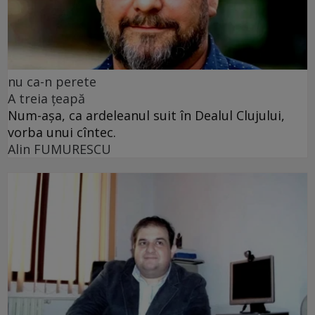
nu ca-n perete
A treia țeapă
Num-așa, ca ardeleanul suit în Dealul Clujului,
vorba unui cîntec.
Alin FUMURESCU