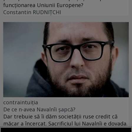
funcționarea Uniunii Europene?
Constantin RUDNIŢCHI
contraintuiția
De ce n-avea Navalnîi șapcă?
Dar trebuie să îi dăm societății ruse credit că
măcar a încercat. Sacrificiul lui Navalnîi e dovada.
Teodor TIŢĂ