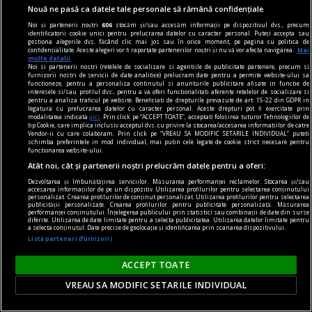
Nouă ne pasă ca datele tale personale să rămână confidențiale
Noi și partenerii noștri
606
stocăm și/sau accesăm informații pe dispozitivul dvs., precum
identificatorii cookie unici pentru prelucrarea datelor cu caracter personal. Puteți accepta sau
gestiona alegerile dvs. făcând clic mai jos sau în orice moment, pe pagina cu politica de
confidențialitate. Aceste alegeri vor fi raportate partenerilor noștri și nu vă vor afecta navigarea.
Mai
multe detalii
Noi si partenerii nostri (retelele de socializare si agentiile de publicitate partenere, precum si
furnizorii nostri de servicii de date analitice) prelucram date pentru a permite website-ului sa
functioneze, pentru a personaliza continutul si anunturile publicitare afisate in functie de
interesele si/sau profilul dvs., pentru a va oferi functionalitati aferente retelelor de socializare si
pentru a analiza traficul pe website. Beneficiati de drepturile prevazute de art. 15-22 din GDPR in
legatura cu prelucrarea datelor cu caracter personal. Aceste drepturi pot fi exercitate prin
modalitatea indicata
aici
. Prin click pe “ACCEPT TOATE”, acceptati folosirea tuturor Tehnologiilor de
tip Cookie, care implica inclusiv acceptul dvs. cu privire la stocarea/accesarea informatiilor de catre
Vendor-ii cu care colaboram. Prin click pe “VREAU SA MODIFIC SETARILE INDIVIDUAL” puteti
schimba preferintele in mod individual, mai putin cele legate de cookie strict necesare pentru
functionarea website-ului.
Atât noi, cât și partenerii noștri prelucrăm datele pentru a oferi:
Dezvoltarea și îmbunătățirea serviciilor. Măsurarea performanței reclamelor. Stocarea și/sau
accesarea informațiilor de pe un dispozitiv. Utilizarea profilurilor pentru selectarea conținutului
personalizat. Crearea profilurilor de conținut personalizat. Utilizarea profilurilor pentru selectarea
publicității personalizate. Crearea profilurilor pentru publicitate personalizată. Măsurarea
la răscruce de gînduri
performanței conținutului. Înțelegerea publicului prin statistici sau combinații de date din surse
diferite. Utilizarea de date limitate pentru a selecta publicitatea. Utilizarea datelor limitate pentru
Succesiunea
a selecta conținutul. Date precise de geolocație și identificarea prin scanarea dispozitivului.
Listă parteneri (furnizori)
Nici Europa nu stă grozav înaintea unor alegeri
care pot să împingă în parlamentele europene
ACCEPT TOATE
diferiți demagogi cu promisiuni maximale și
VREAU SA MODIFIC SETARILE INDIVIDUAL
capacități mediocre.
Andrei CORNEA