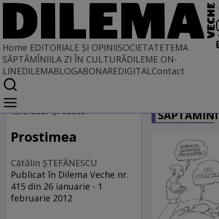
Home
EDITORIALE ȘI OPINII
SOCIETATE
TEMA
SĂPTĂMÎNII
LA ZI ÎN CULTURĂ
DILEME ON-
LINE
DILEMABLOG
ABONARE
DIGITAL
Contact
Home
CARICATU
EDITORIALE ȘI OPINII
fără doar şi coate
SĂPTĂMÎNI
TÎLC SHOW
Prostimea
Cătălin ŞTEFĂNESCU
Publicat în Dilema Veche nr.
415 din 26 ianuarie - 1
februarie 2012