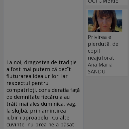
OCTOMBRIE
Privirea ei
pierdută, de
copil
neajutorat
La noi, dragostea de tradiţie
Ana Maria
a fost mai puternică decît
SANDU
fluturarea idealurilor. Iar
respectul pentru
compatrioţi, consideraţia faţă
de demnitate fiecăruia au
trăit mai ales duminica, vag,
la slujbă, prin amintirea
iubirii aproapelui. Cu alte
cuvinte, nu prea ne-a păsat