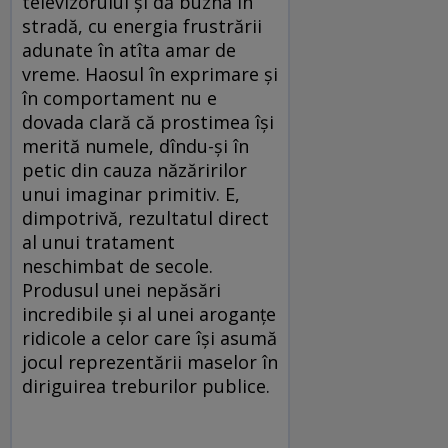
televizorului şi dă buzna în
stradă, cu energia frustrării
adunate în atîta amar de
vreme. Haosul în exprimare şi
în comportament nu e
dovada clară că prostimea îşi
merită numele, dîndu-şi în
petic din cauza năzăririlor
unui imaginar primitiv. E,
dimpotrivă, rezultatul direct
al unui tratament
neschimbat de secole.
Produsul unei nepăsări
incredibile şi al unei aroganţe
ridicole a celor care îşi asumă
jocul reprezentării maselor în
diriguirea treburilor publice.