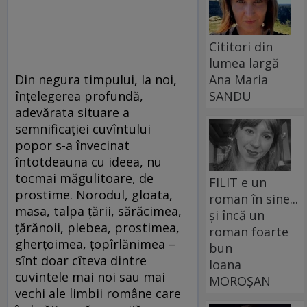
Cititori din
lumea largă
Din negura timpului, la noi,
Ana Maria
înţelegerea profundă,
SANDU
adevărata situare a
semnificaţiei cuvîntului
popor s-a învecinat
întotdeauna cu ideea, nu
tocmai măgulitoare, de
FILIT e un
prostime. Norodul, gloata,
roman în sine...
masa, talpa ţării, sărăcimea,
și încă un
ţărănoii, plebea, prostimea,
roman foarte
gherţoimea, ţopîrlănimea –
bun
sînt doar cîteva dintre
Ioana
cuvintele mai noi sau mai
MOROȘAN
vechi ale limbii române care