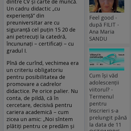
dintre CV şi carte de muncă.
Un cadru didactic „cu
experienţă“ din
Feel good -
preuniversitar are cu
după FILIT -
siguranţă cel puţin 15 20 de
Ana Maria
ani petrecuţi la catedră,
SANDU
încununaţi – certificaţi – cu
gradul I.
Pînă de curînd, vechimea era
un criteriu obligatoriu
Cum își văd
pentru posibilitatea de
adolescenții
promovare a cadrelor
viitorul? -
didactice. Pe orice palier. Nu
Termenul
conta, de pildă, că în
pentru
cercetare, decisivă pentru
înscrieri s-a
cariera academică – cum
prelungit până
zicea un amic: „Noi sîntem
la data de 11
plătiţi pentru ce predăm şi