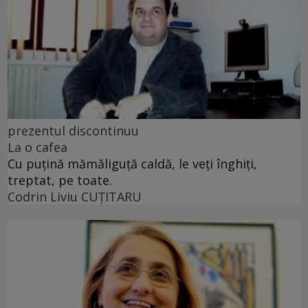
prezentul discontinuu
La o cafea
Cu puţină mămăliguţă caldă, le veţi înghiţi,
treptat, pe toate.
Codrin Liviu CUŢITARU