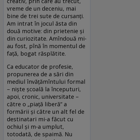
creativ, prin care au trecut,
vreme de un deceniu, mai
bine de trei sute de cursanţi.
Am intrat în jocul ăsta din
două motive: din prietenie şi
din curiozitate. Amîndouă mi-
au fost, pînă în momentul de
faţă, bogat răsplătite.
Ca educator de profesie,
propunerea de a sări din
mediul învăţămîntului formal
– nişte şcoală la începuturi,
apoi, cronic, universitate –
către o „piaţă liberă“ a
formării şi către un alt fel de
destinatari mi-a făcut cu
ochiul şi m-a umplut,
totodată, de spaimă. Nu