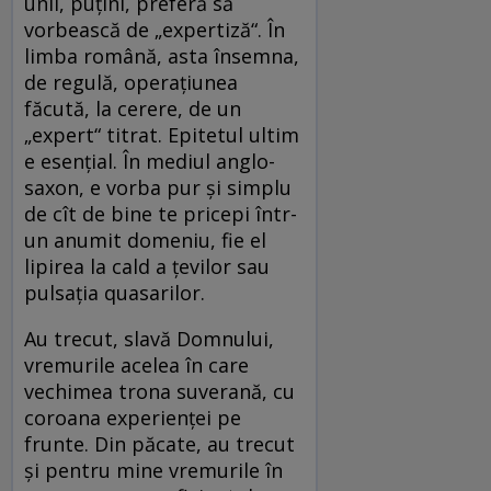
unii, puţini, preferă să
vorbească de „expertiză“. În
limba română, asta însemna,
de regulă, operaţiunea
făcută, la cerere, de un
„expert“ titrat. Epitetul ultim
e esenţial. În mediul anglo-
saxon, e vorba pur şi simplu
de cît de bine te pricepi într-
un anumit domeniu, fie el
lipirea la cald a ţevilor sau
pulsaţia quasarilor.
Au trecut, slavă Domnului,
vremurile acelea în care
vechimea trona suverană, cu
coroana experienţei pe
frunte. Din păcate, au trecut
şi pentru mine vremurile în