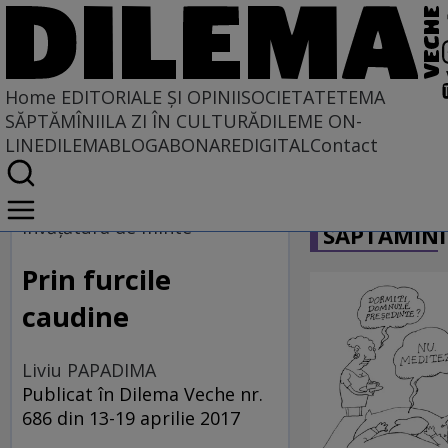
Home
EDITORIALE ȘI OPINII
SOCIETATE
TEMA
SĂPTĂMÎNII
LA ZI ÎN CULTURĂ
DILEME ON-
LINE
DILEMABLOG
ABONARE
DIGITAL
Contact
Home
CARICATU
EDITORIALE ȘI OPINII
învăţătura de minte
SĂPTĂMÎNI
TÎLC SHOW
Prin furcile
caudine
Liviu PAPADIMA
Publicat în Dilema Veche nr.
686 din 13-19 aprilie 2017