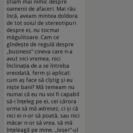
ştiam mai nimic despre
oamenii de afaceri. Mai rău
încă, aveam mintea doldora
de tot soiul de stereotipuri
despre ei, nu tocmai
măgulitoare. Cam ce
gîndeşte de regulă despre
„business“ cineva care n-a
avut nici vremea, nici
înclinaţia de a se întreba
vreodată, ferm şi aplicat:
cum aş face să cîştig şi eu
nişte bani? Mă temeam nu
numai că eu nu voi fi capabil
să-i înţeleg pe ei, cei cărora
urma să mă adresez, ci şi că
nici ei n-or să poată, sau nici
măcar n-or să vrea, să mă
înţeleagă pe mine, „loser“-ul