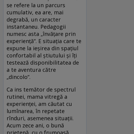
se refere la un parcurs
cumulativ, ea are, mai
degrabă, un caracter
instantaneu. Pedagogii
numesc asta „învăţare prin
experienţă“. E situaţia care te
expune la ieşirea din spaţiul
confortabil al ştiutului şi îţi
testează disponibilitatea de
a te aventura către
„dincolo“.
Ca ins temător de spectrul
rutinei, mama vitregă a
experienţei, am căutat cu
lumînarea, în repetate
rînduri, asemenea situaţii.
Acum zece ani, o bună
prietenă, cu o frumoasă