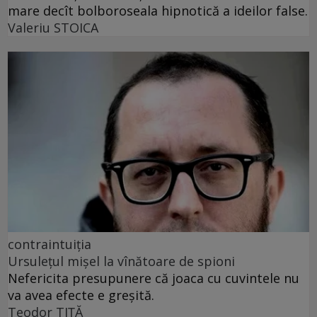
mare decît bolboroseala hipnotică a ideilor false.
Valeriu STOICA
contraintuiția
Ursulețul mișel la vînătoare de spioni
Nefericita presupunere că joaca cu cuvintele nu
va avea efecte e greșită.
Teodor TIŢĂ