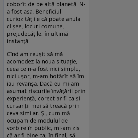
coborît de pe altă planetă. N-
a fost aşa. Beneficiul
curiozităţii e că poate anula
clişee, locuri comune,
prejudecăţile, în ultimă
instanţă.
Cînd am reuşit să mă
acomodez la noua situaţie,
ceea ce n-a fost nici simplu,
nici uşor, m-am hotărît să îmi
iau revanşa. Dacă eu mi-am
asumat riscurile învăţării prin
experienţă, corect ar fi ca şi
cursanţii mei să treacă prin
ceva similar. Şi, cum mă
ocupam de modulul de
vorbire în public, mi-am zis
că ar fi bine ca, în final, să