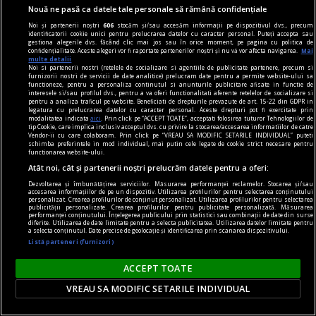
Nouă ne pasă ca datele tale personale să rămână confidențiale
contraintuiția
Noi și partenerii noștri
606
stocăm și/sau accesăm informații pe dispozitivul dvs., precum
De ce n-avea Navalnîi șapcă?
identificatorii cookie unici pentru prelucrarea datelor cu caracter personal. Puteți accepta sau
gestiona alegerile dvs. făcând clic mai jos sau în orice moment, pe pagina cu politica de
Dar trebuie să îi dăm societății ruse credit că
confidențialitate. Aceste alegeri vor fi raportate partenerilor noștri și nu vă vor afecta navigarea.
Mai
multe detalii
măcar a încercat. Sacrificiul lui Navalnîi e dovada.
Noi si partenerii nostri (retelele de socializare si agentiile de publicitate partenere, precum si
furnizorii nostri de servicii de date analitice) prelucram date pentru a permite website-ului sa
Teodor TIŢĂ
functioneze, pentru a personaliza continutul si anunturile publicitare afisate in functie de
interesele si/sau profilul dvs., pentru a va oferi functionalitati aferente retelelor de socializare si
pentru a analiza traficul pe website. Beneficiati de drepturile prevazute de art. 15-22 din GDPR in
legatura cu prelucrarea datelor cu caracter personal. Aceste drepturi pot fi exercitate prin
modalitatea indicata
aici
. Prin click pe “ACCEPT TOATE”, acceptati folosirea tuturor Tehnologiilor de
tip Cookie, care implica inclusiv acceptul dvs. cu privire la stocarea/accesarea informatiilor de catre
Vendor-ii cu care colaboram. Prin click pe “VREAU SA MODIFIC SETARILE INDIVIDUAL” puteti
schimba preferintele in mod individual, mai putin cele legate de cookie strict necesare pentru
functionarea website-ului.
Atât noi, cât și partenerii noștri prelucrăm datele pentru a oferi:
Dezvoltarea și îmbunătățirea serviciilor. Măsurarea performanței reclamelor. Stocarea și/sau
accesarea informațiilor de pe un dispozitiv. Utilizarea profilurilor pentru selectarea conținutului
personalizat. Crearea profilurilor de conținut personalizat. Utilizarea profilurilor pentru selectarea
publicității personalizate. Crearea profilurilor pentru publicitate personalizată. Măsurarea
performanței conținutului. Înțelegerea publicului prin statistici sau combinații de date din surse
diferite. Utilizarea de date limitate pentru a selecta publicitatea. Utilizarea datelor limitate pentru
a selecta conținutul. Date precise de geolocație și identificarea prin scanarea dispozitivului.
Listă parteneri (furnizori)
ACCEPT TOATE
VREAU SA MODIFIC SETARILE INDIVIDUAL
la răscruce de gînduri
Succesiunea