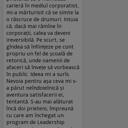
carieră în mediul corporatist,
mi-a mărturisit că se simte la
o răscruce de drumuri. Intuia
că, dacă mai rămîne în
corporaţii, calea va deveni
ireversibilă. Pe scurt, se
gîndea să înfiinţeze pe cont
propriu un fel de şcoală de
retorică, unde oamenii de
afaceri să înveţe să vorbească
în public. Ideea mi a surîs.
Nevoia pentru aşa ceva mi s-
a părut neîndoielnică şi
aventura satisfacerii ei,
tentantă. S-au mai alăturat
încă doi prieteni, împreună
cu care am închegat un
program de Leadership