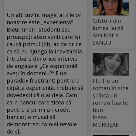
Un alt cuvînt magic al zilelor
Cititori din
noastre este „experienţă“.
lumea largă
Bieţii tineri, studenţi sau
Ana Maria
proaspeţi absolvenţi care îşi
SANDU
caută primul job, ar da orice
ca să nu ajungă la inevitabila
întrebare din orice interviu
de angajare: „Ce experienţă
aveţi în domeniu?“ E un
paradox frustrant: pentru a
FILIT e un
căpăta experienţă, trebuie să
roman în sine...
dovedeşti că o ai deja. Cam
și încă un
ca-n bancul care zicea că,
roman foarte
pentru a primi un credit
bun
bancar, e musai să
Ioana
demonstrezi că n-ai nevoie
MOROȘAN
de el.