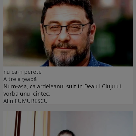
nu ca-n perete
A treia țeapă
Num-așa, ca ardeleanul suit în Dealul Clujului,
vorba unui cîntec.
Alin FUMURESCU