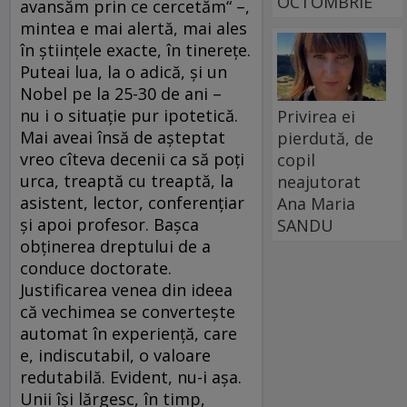
OCTOMBRIE
avansăm prin ce cercetăm“ –,
mintea e mai alertă, mai ales
în ştiinţele exacte, în tinereţe.
Puteai lua, la o adică, şi un
Nobel pe la 25-30 de ani –
nu i o situaţie pur ipotetică.
Privirea ei
Mai aveai însă de aşteptat
pierdută, de
vreo cîteva decenii ca să poţi
copil
urca, treaptă cu treaptă, la
neajutorat
asistent, lector, conferenţiar
Ana Maria
şi apoi profesor. Başca
SANDU
obţinerea dreptului de a
conduce doctorate.
Justificarea venea din ideea
că vechimea se converteşte
automat în experienţă, care
e, indiscutabil, o valoare
redutabilă. Evident, nu-i aşa.
Unii îşi lărgesc, în timp,