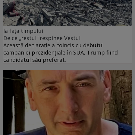
la fața timpului
De ce „restul” respinge Vestul
Această declarație a coincis cu debutul
campaniei prezidențiale în SUA, Trump fiind
candidatul său preferat.