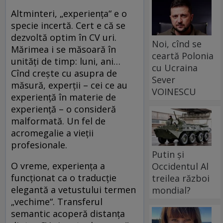
Altminteri, „experienţa“ e o
specie incertă. Cert e că se
dezvoltă optim în CV uri.
Noi, cînd se
Mărimea i se măsoară în
ceartă Polonia
unităţi de timp: luni, ani…
cu Ucraina
Cînd creşte cu asupra de
Sever
măsură, experţii – cei ce au
VOINESCU
experienţă în materie de
experienţă – o consideră
malformată. Un fel de
acromegalie a vieţii
profesionale.
Putin și
O vreme, experienţa a
Occidentul Al
funcţionat ca o traducţie
treilea război
elegantă a vetustului termen
mondial?
„vechime“. Transferul
semantic acoperă distanţa