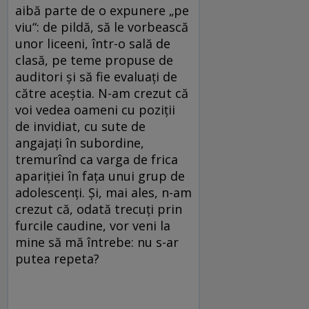
aibă parte de o expunere „pe
viu“: de pildă, să le vorbească
unor liceeni, într-o sală de
clasă, pe teme propuse de
auditori şi să fie evaluaţi de
către aceştia. N-am crezut că
voi vedea oameni cu poziţii
de invidiat, cu sute de
angajaţi în subordine,
tremurînd ca varga de frica
apariţiei în faţa unui grup de
adolescenţi. Şi, mai ales, n-am
crezut că, odată trecuţi prin
furcile caudine, vor veni la
mine să mă întrebe: nu s-ar
putea repeta?