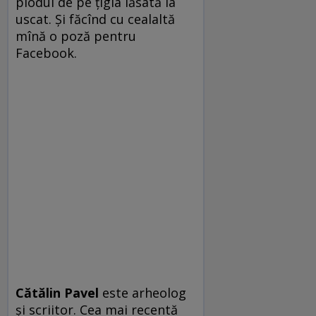
plodul de pe țigla lăsată la
uscat. Și făcînd cu cealaltă
mînă o poză pentru
Facebook.
Cătălin Pavel
este arheolog
și scriitor. Cea mai recentă