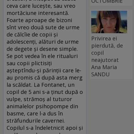
OCTOMBRIE
ceva care lucește, sau vreo
mortăciune interesantă.
Foarte aproape de bizoni
sînt vreo două sute de urme
de călcîie de copii și
Privirea ei
adolescenți, alături de urme
pierdută, de
de degete și desene simple.
copil
Se pot vedea în ele ritualuri
neajutorat
sau copii plictisiți
Ana Maria
așteptîndu-și părinții care le-
SANDU
au promis că după asta merg
la scăldat. La Fontanet, un
copil de 5 ani s-a ținut după o
vulpe, strămoș al tuturor
animalelor psihopompe din
basme, care l-a dus în
străfundurile cavernei.
Copilul s-a îndeletnicit apoi și