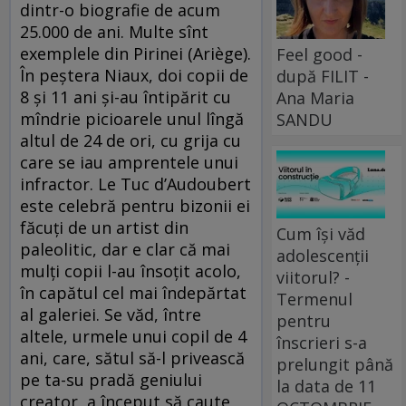
dintr-o biografie de acum
25.000 de ani. Multe sînt
exemplele din Pirinei (Ariège).
Feel good -
În peștera Niaux, doi copii de
după FILIT -
8 și 11 ani și-au întipărit cu
Ana Maria
mîndrie picioarele unul lîngă
SANDU
altul de 24 de ori, cu grija cu
care se iau amprentele unui
infractor. Le Tuc d’Audoubert
este celebră pentru bizonii ei
făcuți de un artist din
Cum își văd
paleolitic, dar e clar că mai
adolescenții
mulți copii l-au însoțit acolo,
viitorul? -
în capătul cel mai îndepărtat
Termenul
al galeriei. Se văd, între
pentru
altele, urmele unui copil de 4
înscrieri s-a
ani, care, sătul să-l privească
prelungit până
pe ta-su pradă geniului
la data de 11
creator, a început să caute