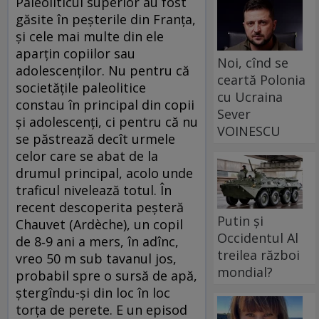
Paleoliticul superior au fost
găsite în peșterile din Franța,
și cele mai multe din ele
aparțin copiilor sau
Noi, cînd se
adolescenților. Nu pentru că
ceartă Polonia
societățile paleolitice
cu Ucraina
constau în principal din copii
Sever
și adolescenți, ci pentru că nu
VOINESCU
se păstrează decît urmele
celor care se abat de la
drumul principal, acolo unde
traficul nivelează totul. În
recent descoperita peșteră
Putin și
Chauvet (Ardèche), un copil
Occidentul Al
de 8‑9 ani a mers, în adînc,
treilea război
vreo 50 m sub tavanul jos,
mondial?
probabil spre o sursă de apă,
ștergîndu-și din loc în loc
torța de perete. E un episod