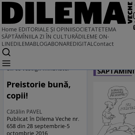
Home
EDITORIALE ȘI OPINII
SOCIETATE
TEMA
SĂPTĂMÎNII
LA ZI ÎN CULTURĂ
DILEME ON-
LINE
DILEMABLOG
ABONARE
DIGITAL
Contact
Home
CARICATU
EDITORIALE ȘI OPINII
o... ce vestigii minunate!
SĂPTĂMÎNI
TÎLC SHOW
Preistorie bună,
copii!
Cătălin PAVEL
Publicat în Dilema Veche nr.
658 din 28 septembrie-5
octombrie 2016