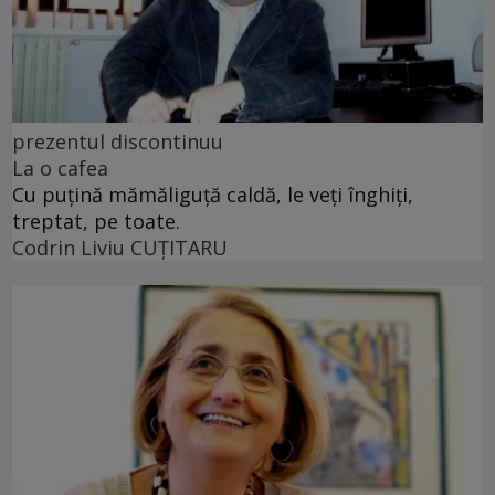
prezentul discontinuu
La o cafea
Cu puţină mămăliguţă caldă, le veţi înghiţi,
treptat, pe toate.
Codrin Liviu CUŢITARU