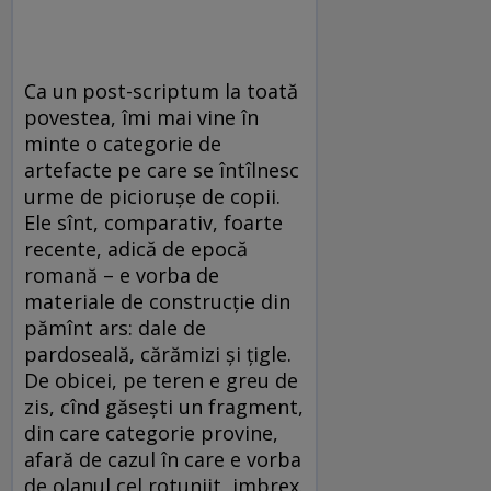
Ca un post-scriptum la toată
povestea, îmi mai vine în
minte o categorie de
artefacte pe care se întîlnesc
urme de piciorușe de copii.
Ele sînt, comparativ, foarte
recente, adică de epocă
romană – e vorba de
materiale de construcție din
pămînt ars: dale de
pardoseală, cărămizi și țigle.
De obicei, pe teren e greu de
zis, cînd găsești un fragment,
din care categorie provine,
afară de cazul în care e vorba
de olanul cel rotunjit, imbrex.