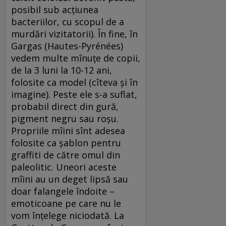
posibil sub acțiunea
bacteriilor, cu scopul de a
murdări vizitatorii). În fine, în
Gargas (Hautes-Pyrénées)
vedem multe mînuțe de copii,
de la 3 luni la 10-12 ani,
folosite ca model (cîteva și în
imagine). Peste ele s-a suflat,
probabil direct din gură,
pigment negru sau roșu.
Propriile mîini sînt adesea
folosite ca șablon pentru
graffiti de către omul din
paleolitic. Uneori aceste
mîini au un deget lipsă sau
doar falangele îndoite –
emoticoane pe care nu le
vom înțelege niciodată. La