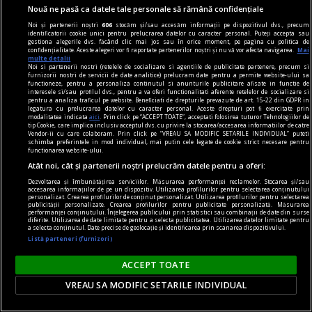
diferiți demagogi cu promisiuni maximale și
Nouă ne pasă ca datele tale personale să rămână confidențiale
capacități mediocre.
Noi și partenerii noștri
606
stocăm și/sau accesăm informații pe dispozitivul dvs., precum
identificatorii cookie unici pentru prelucrarea datelor cu caracter personal. Puteți accepta sau
Andrei CORNEA
gestiona alegerile dvs. făcând clic mai jos sau în orice moment, pe pagina cu politica de
confidențialitate. Aceste alegeri vor fi raportate partenerilor noștri și nu vă vor afecta navigarea.
Mai
multe detalii
Noi si partenerii nostri (retelele de socializare si agentiile de publicitate partenere, precum si
furnizorii nostri de servicii de date analitice) prelucram date pentru a permite website-ului sa
functioneze, pentru a personaliza continutul si anunturile publicitare afisate in functie de
interesele si/sau profilul dvs., pentru a va oferi functionalitati aferente retelelor de socializare si
pentru a analiza traficul pe website. Beneficiati de drepturile prevazute de art. 15-22 din GDPR in
legatura cu prelucrarea datelor cu caracter personal. Aceste drepturi pot fi exercitate prin
modalitatea indicata
aici
. Prin click pe “ACCEPT TOATE”, acceptati folosirea tuturor Tehnologiilor de
tip Cookie, care implica inclusiv acceptul dvs. cu privire la stocarea/accesarea informatiilor de catre
Vendor-ii cu care colaboram. Prin click pe “VREAU SA MODIFIC SETARILE INDIVIDUAL” puteti
schimba preferintele in mod individual, mai putin cele legate de cookie strict necesare pentru
functionarea website-ului.
Atât noi, cât și partenerii noștri prelucrăm datele pentru a oferi:
Dezvoltarea și îmbunătățirea serviciilor. Măsurarea performanței reclamelor. Stocarea și/sau
accesarea informațiilor de pe un dispozitiv. Utilizarea profilurilor pentru selectarea conținutului
personalizat. Crearea profilurilor de conținut personalizat. Utilizarea profilurilor pentru selectarea
publicității personalizate. Crearea profilurilor pentru publicitate personalizată. Măsurarea
performanței conținutului. Înțelegerea publicului prin statistici sau combinații de date din surse
diferite. Utilizarea de date limitate pentru a selecta publicitatea. Utilizarea datelor limitate pentru
a selecta conținutul. Date precise de geolocație și identificarea prin scanarea dispozitivului.
Listă parteneri (furnizori)
nici așa, nici altminteri
ACCEPT TOATE
Cum trebuie să fie un președinte
Nu cred în nici o campanie electorală construită
VREAU SA MODIFIC SETARILE INDIVIDUAL
pe negativitate, pe agresiune, pe obsesii strict