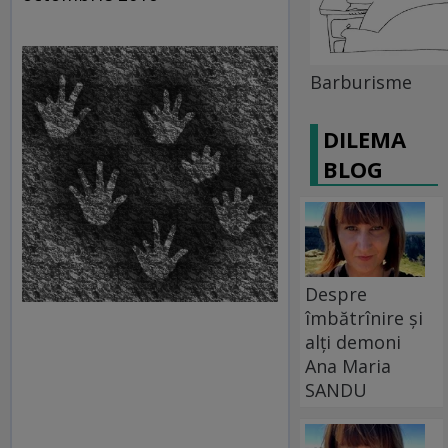
Barburisme
DILEMA
BLOG
Despre
îmbătrînire și
alți demoni
Ana Maria
SANDU