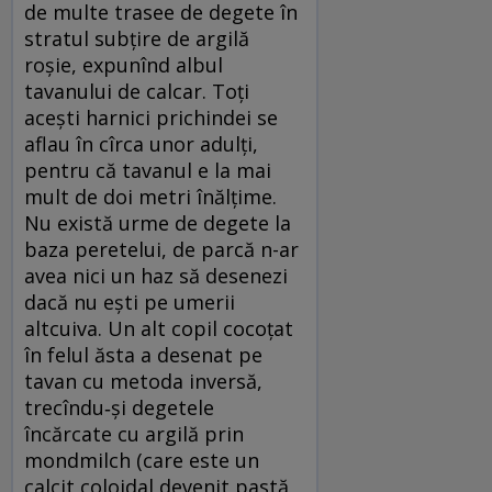
de multe trasee de degete în
stratul subțire de argilă
roșie, expunînd albul
tavanului de calcar. Toți
acești harnici prichindei se
aflau în cîrca unor adulți,
pentru că tavanul e la mai
mult de doi metri înălțime.
Nu există urme de degete la
baza peretelui, de parcă n-ar
avea nici un haz să desenezi
dacă nu ești pe umerii
altcuiva. Un alt copil cocoțat
în felul ăsta a desenat pe
tavan cu metoda inversă,
trecîndu‑și degetele
încărcate cu argilă prin
mondmilch (care este un
calcit coloidal devenit pastă,