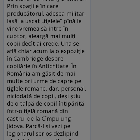
Prin spațiile în care
producătorul, adesea militar,
lasă la uscat „țiglele“ pînă le
vine vremea să intre în
cuptor, aleargă mai mulți
copii decît ai crede. Una se
află chiar acum la o expoziție
în Cambridge despre
copilărie în Antichitate. În
România am găsit de mai
multe ori urme de capre pe
țiglele romane, dar, personal,
niciodată de copii, deși știu
de o talpă de copil întipărită
într-o țiglă romană din
castrul de la Cîmpulung-
Jidova. Parcă-l și vezi pe
legionarul serios dezlipind