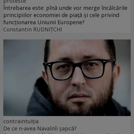
proteste
Întrebarea este: pînă unde vor merge încălcările
principiilor economiei de piață și cele privind
funcționarea Uniunii Europene?
Constantin RUDNIŢCHI
contraintuiția
De ce n-avea Navalnîi șapcă?