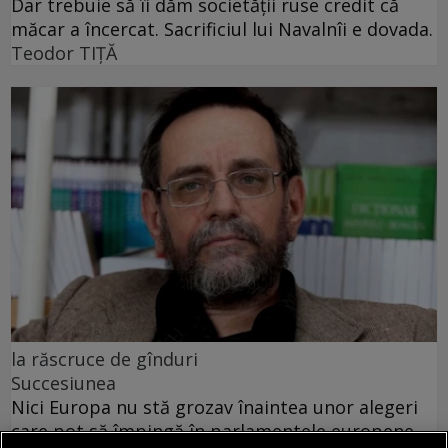
Dar trebuie să îi dăm societății ruse credit că
măcar a încercat. Sacrificiul lui Navalnîi e dovada.
Teodor TIŢĂ
la răscruce de gînduri
Succesiunea
Nici Europa nu stă grozav înaintea unor alegeri
care pot să împingă în parlamentele europene