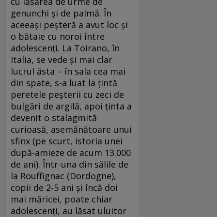
cu lăsarea de urme de
genunchi și de palmă. În
aceeași peșteră a avut loc și
o bătaie cu noroi între
adolescenți. La Toirano, în
Italia, se vede și mai clar
lucrul ăsta – în sala cea mai
din spate, s-a luat la țintă
peretele peșterii cu zeci de
bulgări de argilă, apoi ținta a
devenit o stalagmită
curioasă, asemănătoare unui
sfinx (pe scurt, istoria unei
după-amieze de acum 13.000
de ani). Într-una din sălile de
la Rouffignac (Dordogne),
copii de 2‑5 ani și încă doi
mai măricei, poate chiar
adolescenți, au lăsat uluitor