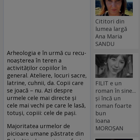
Cititori din
lumea largă
Ana Maria
SANDU
Arheologia e în urmă cu re­cu­
noaș­terea în teren a
activităților copiilor în
general. Ateliere, locuri sacre,
latrine, cuhnii, da. Copii care
FILIT e un
se joacă – nu. Azi despre
roman în sine...
urmele cele mai directe și
și încă un
cele mai vechi pe care le lasă,
roman foarte
totuși, copiii: cele de pași.
bun
Ioana
Majoritatea urmelor de
MOROȘAN
picioare umane păstrate din