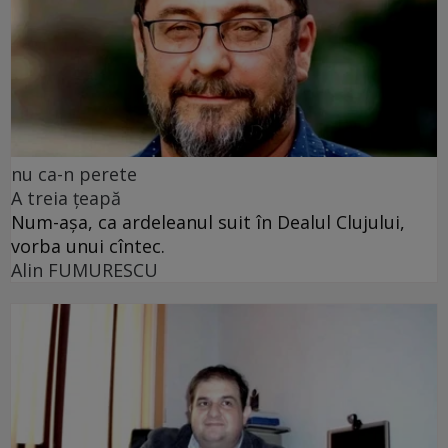
nu ca-n perete
A treia țeapă
Num-așa, ca ardeleanul suit în Dealul Clujului,
vorba unui cîntec.
Alin FUMURESCU