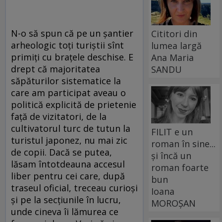
N-o să spun că pe un șantier
Cititori din
arheologic toți turiștii sînt
lumea largă
primiți cu brațele deschise. E
Ana Maria
drept că majoritatea
SANDU
săpăturilor sistematice la
care am participat aveau o
politică explicită de prietenie
față de vizitatori, de la
cultivatorul turc de tutun la
FILIT e un
turistul japonez, nu mai zic
roman în sine...
de copii. Dacă se putea,
și încă un
lăsam întotdeauna accesul
roman foarte
liber pentru cei care, după
bun
traseul oficial, treceau curioși
Ioana
și pe la secțiunile în lucru,
MOROȘAN
unde cineva îi lămurea ce