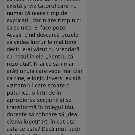
există și vizitatorul care nu
numai că n-are timp de
explicații, dar n are timp nici
să se uite. El face poze.
Acasă, cînd descarcă pozele,
va vedea lucrurile mai bine
decît le-ai văzut tu vreodată,
cu nasul în ele. „Pentru că
rezoluția“. N-ai ce să-i mai
arăți unuia care vede mai clar
ca tine, e logic. Invers, există
vizitatorul care scoate o
păturică, o întinde în
apropierea secțiunii și se
transformă în colegul tău,
dorește să coboare să „dea
cîteva lopeți“ (?), în cutiuța
asta ce este? Dacă mut puțin