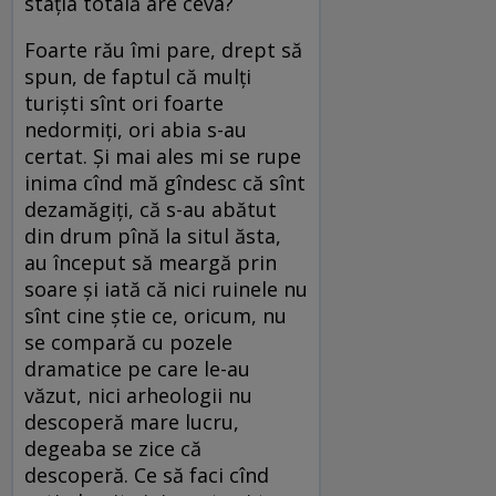
stația totală are ceva?
Foarte rău îmi pare, drept să
spun, de faptul că mulți
turiști sînt ori foarte
nedormiți, ori abia s-au
certat. Și mai ales mi se rupe
inima cînd mă gîndesc că sînt
dezamăgiți, că s-au abătut
din drum pînă la situl ăsta,
au început să meargă prin
soare și iată că nici ruinele nu
sînt cine știe ce, oricum, nu
se compară cu pozele
dramatice pe care le-au
văzut, nici arheologii nu
descoperă mare lucru,
degeaba se zice că
descoperă. Ce să faci cînd