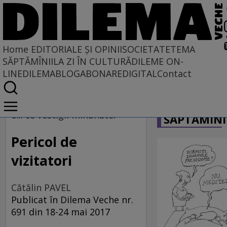
Home
EDITORIALE ȘI OPINII
SOCIETATE
TEMA
SĂPTĂMÎNII
LA ZI ÎN CULTURĂ
DILEME ON-
LINE
DILEMABLOG
ABONARE
DIGITAL
Contact
Home
CARICATU
EDITORIALE ȘI OPINII
o... ce vestigii minunate!
SĂPTĂMÎNI
TÎLC SHOW
Pericol de
vizitatori
Cătălin PAVEL
Publicat în Dilema Veche nr.
691 din 18-24 mai 2017