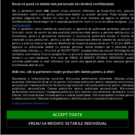
Nouă ne pasă ca datele tale personale să rămână confidențiale
Noi și partenerii noștri
606
stocăm și/sau accesăm informații pe dispozitivul dvs., precum
identificatorii cookie unici pentru prelucrarea datelor cu caracter personal. Puteți accepta sau
gestiona alegerile dvs. făcând clic mai jos sau în orice moment, pe pagina cu politica de
confidențialitate. Aceste alegeri vor fi raportate partenerilor noștri și nu vă vor afecta navigarea.
Mai
multe detalii
Noi si partenerii nostri (retelele de socializare si agentiile de publicitate partenere, precum si
furnizorii nostri de servicii de date analitice) prelucram date pentru a permite website-ului sa
functioneze, pentru a personaliza continutul si anunturile publicitare afisate in functie de
nici așa, nici altminteri
interesele si/sau profilul dvs., pentru a va oferi functionalitati aferente retelelor de socializare si
pentru a analiza traficul pe website. Beneficiati de drepturile prevazute de art. 15-22 din GDPR in
Cum trebuie să fie un președinte
legatura cu prelucrarea datelor cu caracter personal. Aceste drepturi pot fi exercitate prin
modalitatea indicata
aici
. Prin click pe “ACCEPT TOATE”, acceptati folosirea tuturor Tehnologiilor de
Nu cred în nici o campanie electorală construită
tip Cookie, care implica inclusiv acceptul dvs. cu privire la stocarea/accesarea informatiilor de catre
Vendor-ii cu care colaboram. Prin click pe “VREAU SA MODIFIC SETARILE INDIVIDUAL” puteti
pe negativitate, pe agresiune, pe obsesii strict
schimba preferintele in mod individual, mai putin cele legate de cookie strict necesare pentru
functionarea website-ului.
individuale.
Atât noi, cât și partenerii noștri prelucrăm datele pentru a oferi:
Andrei PLEŞU
Dezvoltarea și îmbunătățirea serviciilor. Măsurarea performanței reclamelor. Stocarea și/sau
accesarea informațiilor de pe un dispozitiv. Utilizarea profilurilor pentru selectarea conținutului
personalizat. Crearea profilurilor de conținut personalizat. Utilizarea profilurilor pentru selectarea
publicității personalizate. Crearea profilurilor pentru publicitate personalizată. Măsurarea
performanței conținutului. Înțelegerea publicului prin statistici sau combinații de date din surse
diferite. Utilizarea de date limitate pentru a selecta publicitatea. Utilizarea datelor limitate pentru
a selecta conținutul. Date precise de geolocație și identificarea prin scanarea dispozitivului.
Listă parteneri (furnizori)
ACCEPT TOATE
VREAU SA MODIFIC SETARILE INDIVIDUAL