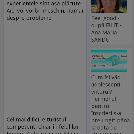
experiențele sînt așa plăcute.
Aici voi vorbi, meschin, numai
despre probleme.
Feel good -
după FILIT -
Ana Maria
SANDU
Cum își văd
adolescenții
viitorul? -
Termenul
pentru
înscrieri s-a
Cel mai dificil e turistul
prelungit până
competent, chiar în felul lui
la data de 11
benign. Cel care se uită la ce