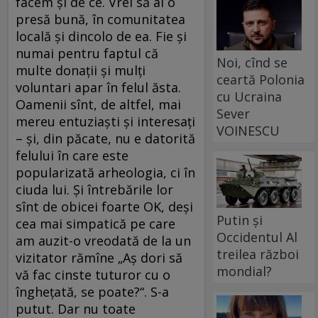
facem și de ce. Vrei să ai o
presă bună, în comunitatea
locală și dincolo de ea. Fie și
numai pentru faptul că
Noi, cînd se
multe donații și mulți
ceartă Polonia
voluntari apar în felul ăsta.
cu Ucraina
Oamenii sînt, de altfel, mai
Sever
mereu entuziaști și interesați
VOINESCU
– și, din păcate, nu e datorită
felului în care este
popularizată arheologia, ci în
ciuda lui. Și întrebările lor
sînt de obicei foarte OK, deși
Putin și
cea mai simpatică pe care
Occidentul Al
am auzit-o vreodată de la un
treilea război
vizitator rămîne „Aș dori să
mondial?
vă fac cinste tuturor cu o
înghețată, se poate?“. S-a
putut. Dar nu toate