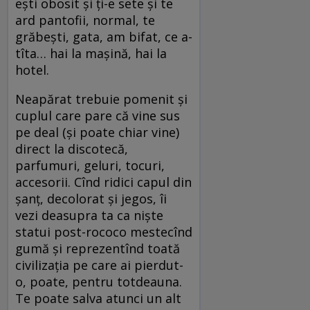
ești obosit și ți-e sete și te
ard pantofii, normal, te
grăbești, gata, am bifat, ce a­
tîta… hai la mașină, hai la
hotel.
Neapărat trebuie pomenit și
cuplul care pare că vine sus
pe deal (și poate chiar vine)
direct la discotecă,
parfumuri, geluri, tocuri,
accesorii. Cînd ridici capul din
șanț, decolorat și jegos, îi
vezi deasupra ta ca niște
statui post-rococo mestecînd
gumă și reprezentînd toată
civilizația pe care ai pierdut-
o, poate, pentru totdeauna.
Te poate salva atunci un alt