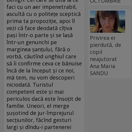
OCTOMBRIE
faci cu un aer impenetrabil,
ascultă cu o politețe sceptică
prima ta propoziție, apoi îl
vezi că face deodată cîțiva
pași într-o parte și se lasă
Privirea ei
într-un genunchi pe
pierdută, de
marginea șanțului, fără o
copil
vorbă, căutînd unghiul care
neajutorat
să îi confirme ceva ce bănuise
Ana Maria
încă de la început și ce noi,
SANDU
mă tem, nu vom descoperi
nicio­dată. Turistul
competent este și mai
periculos dacă este însoțit de
familie. Uneori, el merge
șușotind de jur-împrejurul
secțiunilor, făcînd gesturi
largi și dîndu-i partenerei