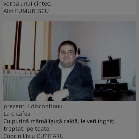
vorba unui cîntec.
Alin FUMURESCU
prezentul discontinuu
La o cafea
Cu puţină mămăliguţă caldă, le veţi înghiţi,
treptat, pe toate.
Codrin Liviu CUŢITARU