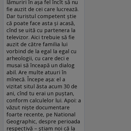
lămuriri în așa fel încît să nu
fie auzit de cei care lucrează.
Dar turistul competent știe
că poate face asta și acasă,
cînd se uită cu partenera la
televizor. Aici trebuie să fie
auzit de către familia lui
vorbind de la egal la egal cu
arheologii, cu care deci e
musai să înceapă un dialog
abil. Are multe atuuri în
mînecă. Începe așa: el a
vizitat situl ăsta acum 30 de
ani, cînd tu erai un puștan,
conform calculelor lui. Apoi: a
văzut niște documentare
foarte recente, pe National
Geographic, despre perioada
respectivă – știam noi că la