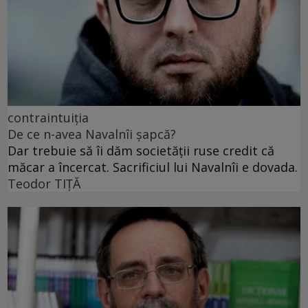
contraintuiția
De ce n-avea Navalnîi șapcă?
Dar trebuie să îi dăm societății ruse credit că
măcar a încercat. Sacrificiul lui Navalnîi e dovada.
Teodor TIŢĂ