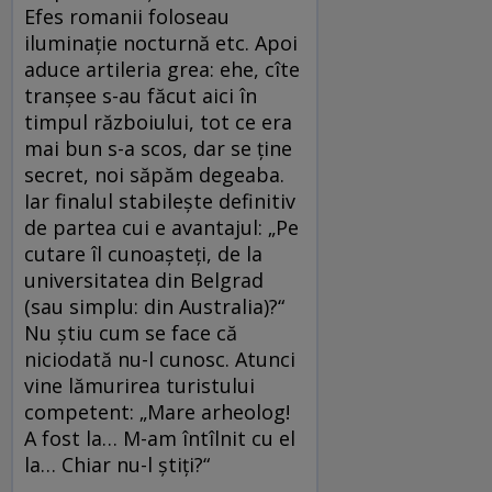
Efes romanii foloseau
iluminație nocturnă etc. Apoi
aduce artileria grea: ehe, cîte
tranșee s-au făcut aici în
timpul războiului, tot ce era
mai bun s-a scos, dar se ține
secret, noi săpăm degeaba.
Iar finalul stabilește definitiv
de partea cui e avantajul: „Pe
cutare îl cunoașteți, de la
universitatea din Belgrad
(sau simplu: din Australia)?“
Nu știu cum se face că
niciodată nu-l cunosc. Atunci
vine lămurirea turistului
competent: „Mare arheolog!
A fost la… M-am întîlnit cu el
la… Chiar nu-l știți?“