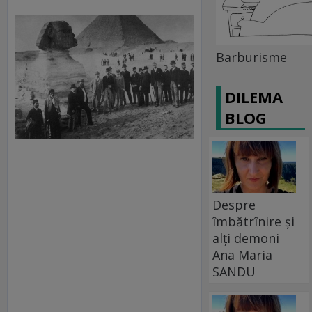
Barburisme
DILEMA
BLOG
Despre
îmbătrînire și
alți demoni
Ana Maria
SANDU