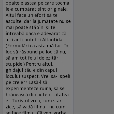
opaițele astea pe care tocmai
le-a cumpărat sînt originale.
Altul face un efort să te
asculte, dar la jumătate nu se
mai poate stăpîni și te
întreabă dacă e adevărat că
aici ar fi putut fi Atlantida.
(Formulări ca asta mă fac, în
loc să răspund pe loc că nu,
să am tot felul de ezitări
stupide.) Pentru altul,
ghidajul tău e din capul
locului suspect. Vrei să-l speli
pe creier? Lasă-l să
experimenteze ruina, să se
hrănească din autenticitatea
ei! Turistul vrea, cum s-ar
zice, să vadă filmul, nu cum
se face filmul. Că veni vorba,