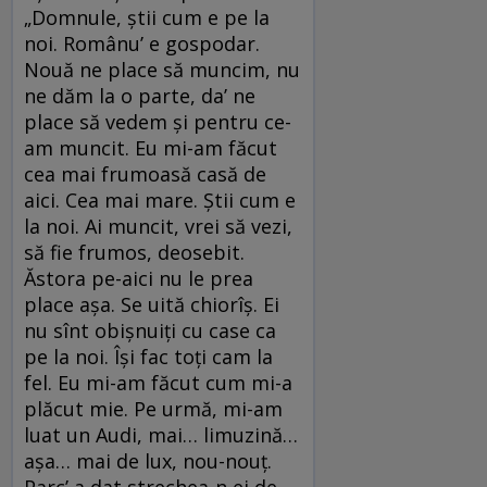
„Domnule, ştii cum e pe la
noi. Românu’ e gospodar.
Nouă ne place să muncim, nu
ne dăm la o parte, da’ ne
place să vedem şi pentru ce-
am muncit. Eu mi-am făcut
cea mai frumoasă casă de
aici. Cea mai mare. Ştii cum e
la noi. Ai muncit, vrei să vezi,
să fie frumos, deosebit.
Ăstora pe-aici nu le prea
place aşa. Se uită chiorîş. Ei
nu sînt obişnuiţi cu case ca
pe la noi. Îşi fac toţi cam la
fel. Eu mi-am făcut cum mi-a
plăcut mie. Pe urmă, mi-am
luat un Audi, mai… limuzină…
aşa… mai de lux, nou-nouţ.