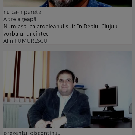
nu ca-n perete
A treia țeapă
Num-așa, ca ardeleanul suit în Dealul Clujului,
vorba unui cîntec.
Alin FUMURESCU
prezentul discontinuu