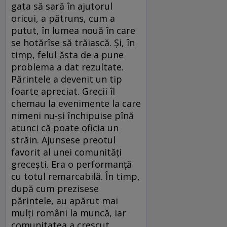
gata să sară în ajutorul
oricui, a pătruns, cum a
putut, în lumea nouă în care
se hotărîse să trăiască. Şi, în
timp, felul ăsta de a pune
problema a dat rezultate.
Părintele a devenit un tip
foarte apreciat. Grecii îl
chemau la evenimente la care
nimeni nu-şi închipuise pînă
atunci că poate oficia un
străin. Ajunsese preotul
favorit al unei comunităţi
greceşti. Era o performanţă
cu totul remarcabilă. În timp,
după cum prezisese
părintele, au apărut mai
mulţi români la muncă, iar
comunitatea a crescut