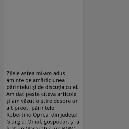
Zilele astea mi-am adus
aminte de amărăciunea
părintelui şi de discuţia cu el.
Am dat peste cîteva articole
şi am văzut o ştire despre un
alt preot, părintele
Robertino Oprea, din judeţul
Giurgiu. Omul, gospodar, şi-a
luat un Maserati şi un BMW