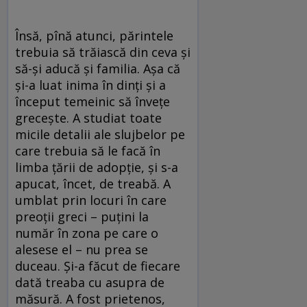
Însă, pînă atunci, părintele
trebuia să trăiască din ceva şi
să-şi aducă şi familia. Aşa că
şi-a luat inima în dinţi şi a
început temeinic să înveţe
greceşte. A studiat toate
micile detalii ale slujbelor pe
care trebuia să le facă în
limba ţării de adopţie, şi s-a
apucat, încet, de treabă. A
umblat prin locuri în care
preoţii greci – puţini la
număr în zona pe care o
alesese el – nu prea se
duceau. Şi-a făcut de fiecare
dată treaba cu asupra de
măsură. A fost prietenos,