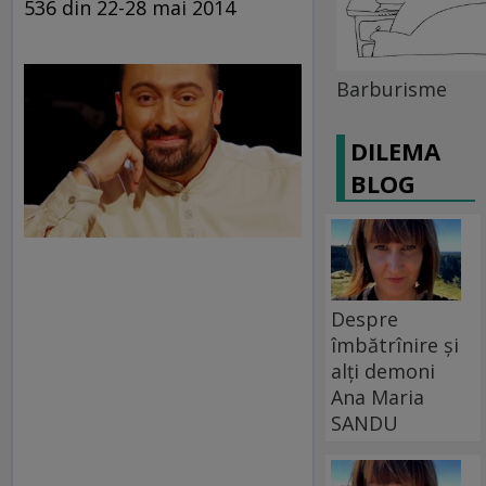
536 din 22-28 mai 2014
Barburisme
DILEMA
BLOG
Despre
îmbătrînire și
alți demoni
Ana Maria
SANDU