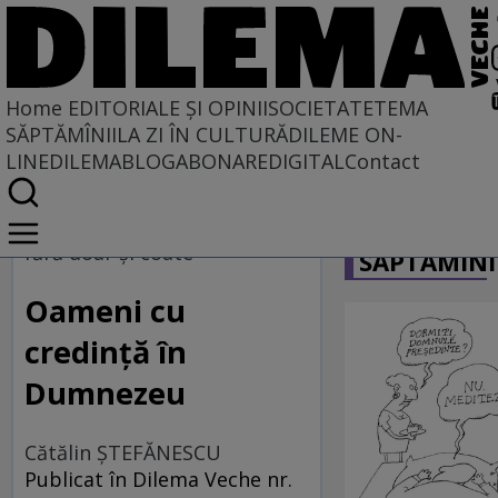
Home
EDITORIALE ȘI OPINII
SOCIETATE
TEMA
SĂPTĂMÎNII
LA ZI ÎN CULTURĂ
DILEME ON-
LINE
DILEMABLOG
ABONARE
DIGITAL
Contact
Home
CARICATU
EDITORIALE ȘI OPINII
fără doar şi coate
SĂPTĂMÎNI
TÎLC SHOW
Oameni cu
credință în
Dumnezeu
Cătălin ŞTEFĂNESCU
Publicat în Dilema Veche nr.