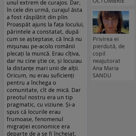
OCTOMBRIE
unul extrem de curajos. Dar,
în cele din urmă, curajul ăsta
a fost răsplătit din plin.
Proaspăt ajuns la faţa locului,
părintele a constatat, după
Privirea ei
cum se aşteptase, că încă nu
pierdută, de
mişunau pe-acolo românii
copil
plecaţi la muncă. Erau cîţiva,
neajutorat
dar nu cine ştie ce, şi locuiau
Ana Maria
la distanţe mari unii de alţii.
SANDU
Oricum, nu erau suficienţi
pentru a închega o
comunitate, cît de mică. Dar
preotul nostru era un tip
pragmatic, cu viziune. Şi-a
spus că locurile erau
frumoase, fenomenul
migraţiei economice era
departe de a se fi încheiat,