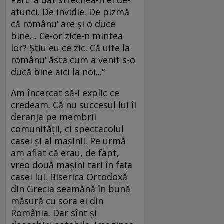
Parc’ a dat strechea-n ei de-
atunci. De invidie. De pizmă
că românu’ are şi o duce
bine… Ce-or zice-n mintea
lor? Ştiu eu ce zic. Că uite la
românu’ ăsta cum a venit s-o
ducă bine aici la noi...“
Am încercat să-i explic ce
credeam. Că nu succesul lui îi
deranja pe membrii
comunităţii, ci spectacolul
casei şi al maşinii. Pe urmă
am aflat că erau, de fapt,
vreo două maşini tari în faţa
casei lui. Biserica Ortodoxă
din Grecia seamănă în bună
măsură cu sora ei din
România. Dar sînt şi