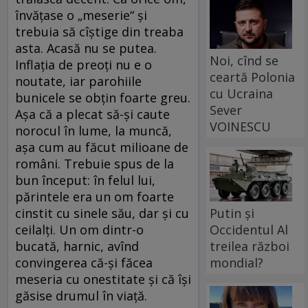
învăţase o „meserie“ şi
trebuia să cîştige din treaba
asta. Acasă nu se putea.
Noi, cînd se
Inflaţia de preoţi nu e o
ceartă Polonia
noutate, iar parohiile
cu Ucraina
bunicele se obţin foarte greu.
Sever
Aşa că a plecat să-şi caute
VOINESCU
norocul în lume, la muncă,
aşa cum au făcut milioane de
români. Trebuie spus de la
bun început: în felul lui,
părintele era un om foarte
Putin și
cinstit cu sinele său, dar şi cu
Occidentul Al
ceilalţi. Un om dintr-o
treilea război
bucată, harnic, avînd
mondial?
convingerea că-şi făcea
meseria cu onestitate şi că îşi
găsise drumul în viaţă.