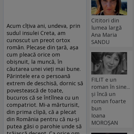
Cititori din
Acum cîţiva ani, undeva, prin
lumea largă
sudul insulei Creta, am
Ana Maria
cunoscut un preot ortox
SANDU
român. Plecase din ţară, aşa
cum pleacă orice om
obişnuit, la muncă, în
căutarea unei vieţi mai bune.
Părintele era o persoană
FILIT e un
extrem de deschisă, dornic să
roman în sine...
povestească de toate,
și încă un
bucuros că se întîlnea cu un
roman foarte
compatriot. Mi-a mărturisit,
bun
din prima clipă, că a plecat
Ioana
din România pentru că nu-şi
MOROȘAN
putea găsi o parohie unde să
trăiască decent. Ca orice om,