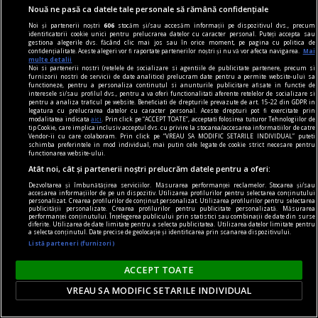
Nouă ne pasă ca datele tale personale să rămână confidențiale
Noi și partenerii noștri
606
stocăm și/sau accesăm informații pe dispozitivul dvs., precum
identificatorii cookie unici pentru prelucrarea datelor cu caracter personal. Puteți accepta sau
gestiona alegerile dvs. făcând clic mai jos sau în orice moment, pe pagina cu politica de
confidențialitate. Aceste alegeri vor fi raportate partenerilor noștri și nu vă vor afecta navigarea.
Mai
multe detalii
Noi si partenerii nostri (retelele de socializare si agentiile de publicitate partenere, precum si
furnizorii nostri de servicii de date analitice) prelucram date pentru a permite website-ului sa
functioneze, pentru a personaliza continutul si anunturile publicitare afisate in functie de
interesele si/sau profilul dvs., pentru a va oferi functionalitati aferente retelelor de socializare si
pentru a analiza traficul pe website. Beneficiati de drepturile prevazute de art. 15-22 din GDPR in
legatura cu prelucrarea datelor cu caracter personal. Aceste drepturi pot fi exercitate prin
modalitatea indicata
aici
. Prin click pe “ACCEPT TOATE”, acceptati folosirea tuturor Tehnologiilor de
tip Cookie, care implica inclusiv acceptul dvs. cu privire la stocarea/accesarea informatiilor de catre
Vendor-ii cu care colaboram. Prin click pe “VREAU SA MODIFIC SETARILE INDIVIDUAL” puteti
schimba preferintele in mod individual, mai putin cele legate de cookie strict necesare pentru
functionarea website-ului.
la răscruce de gînduri
Atât noi, cât și partenerii noștri prelucrăm datele pentru a oferi:
Succesiunea
Dezvoltarea și îmbunătățirea serviciilor. Măsurarea performanței reclamelor. Stocarea și/sau
Nici Europa nu stă grozav înaintea unor alegeri
accesarea informațiilor de pe un dispozitiv. Utilizarea profilurilor pentru selectarea conținutului
personalizat. Crearea profilurilor de conținut personalizat. Utilizarea profilurilor pentru selectarea
care pot să împingă în parlamentele europene
publicității personalizate. Crearea profilurilor pentru publicitate personalizată. Măsurarea
performanței conținutului. Înțelegerea publicului prin statistici sau combinații de date din surse
diferiți demagogi cu promisiuni maximale și
diferite. Utilizarea de date limitate pentru a selecta publicitatea. Utilizarea datelor limitate pentru
a selecta conținutul. Date precise de geolocație și identificarea prin scanarea dispozitivului.
capacități mediocre.
Listă parteneri (furnizori)
Andrei CORNEA
ACCEPT TOATE
VREAU SA MODIFIC SETARILE INDIVIDUAL