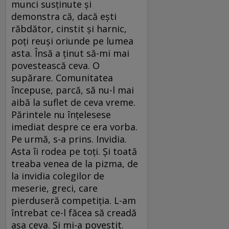
munci susţinute şi
demonstra că, dacă eşti
răbdător, cinstit şi harnic,
poţi reuşi oriunde pe lumea
asta. Însă a ţinut să-mi mai
povestească ceva. O
supărare. Comunitatea
începuse, parcă, să nu-l mai
aibă la suflet de ceva vreme.
Părintele nu înţelesese
imediat despre ce era vorba.
Pe urmă, s-a prins. Invidia.
Asta îi rodea pe toţi. Şi toată
treaba venea de la pizma, de
la invidia colegilor de
meserie, greci, care
pierduseră competiţia. L-am
întrebat ce-l făcea să creadă
aşa ceva. Şi mi-a povestit.