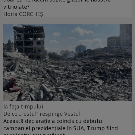
vitriolate?
Horia CORCHEŞ
la fața timpului
De ce „restul” respinge Vestul
Această declarație a coincis cu debutul
campaniei prezidențiale în SUA, Trump fiind