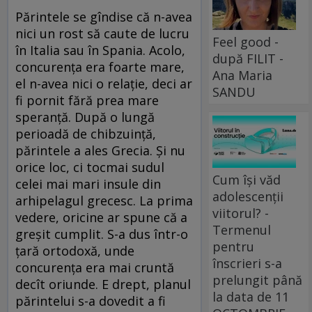
Părintele se gîndise că n-avea
nici un rost să caute de lucru
Feel good -
în Italia sau în Spania. Acolo,
după FILIT -
concurenţa era foarte mare,
Ana Maria
el n-avea nici o relaţie, deci ar
SANDU
fi pornit fără prea mare
speranţă. După o lungă
perioadă de chibzuinţă,
părintele a ales Grecia. Şi nu
orice loc, ci tocmai sudul
Cum își văd
celei mai mari insule din
adolescenții
arhipelagul grecesc. La prima
viitorul? -
vedere, oricine ar spune că a
Termenul
greşit cumplit. S-a dus într-o
pentru
ţară ortodoxă, unde
înscrieri s-a
concurenţa era mai cruntă
prelungit până
decît oriunde. E drept, planul
la data de 11
părintelui s-a dovedit a fi