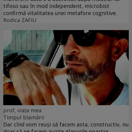
tifoso sau în mod independent, microbist
confirmă vitalitatea unei metafore cognitive.
Rodica ZAFIU
prof, viața mea
Timpul blamării
Dar cînd vom reuși să facem asta, constructiv, nu
doar să ne facem auzite glasurile noastre