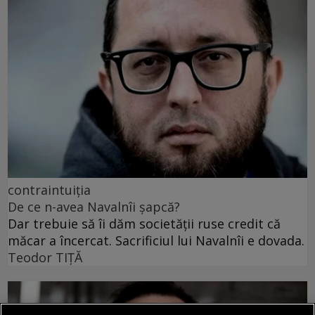
contraintuiția
De ce n-avea Navalnîi șapcă?
Dar trebuie să îi dăm societății ruse credit că
măcar a încercat. Sacrificiul lui Navalnîi e dovada.
Teodor TIŢĂ