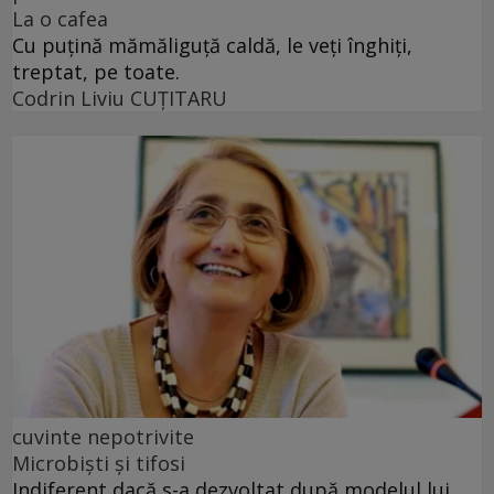
La o cafea
Cu puţină mămăliguţă caldă, le veţi înghiţi,
treptat, pe toate.
Codrin Liviu CUŢITARU
cuvinte nepotrivite
Microbiști și tifosi
Indiferent dacă s-a dezvoltat după modelul lui