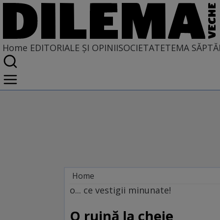
Home
EDITORIALE ȘI OPINII
SOCIETATE
TEMA SĂPTĂ
Home
EDITORIALE ȘI OPINII
o... ce vestigii minunate!
TÎLC SHOW
O ruină la cheie