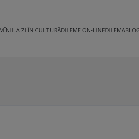
MÎNII
LA ZI ÎN CULTURĂ
DILEME ON-LINE
DILEMABLO