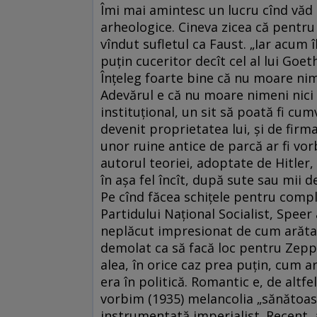
Îmi mai amintesc un lucru cînd văd 
arheologice. Cineva zicea că pentru 
vîndut sufletul ca Faust. „Iar acum
puțin cuceritor decît cel al lui Goet
Înțeleg foarte bine că nu moare nim
Adevărul e că nu moare nimeni nici
instituțional, un sit să poată fi cum
devenit proprietatea lui, și de firm
unor ruine antice de parcă ar fi vor
autorul teoriei, adoptate de Hitler,
în așa fel încît, după sute sau mii de
Pe cînd făcea schițele pentru comp
Partidului Național Socialist, Speer
neplăcut impresionat de cum arătau
demolat ca să facă loc pentru Zeppe
alea, în orice caz prea puțin, cum a
era în politică. Romantic e, de altfe
vorbim (1935) melancolia „sănătoasă
instrumentată imperialist. Recent, 