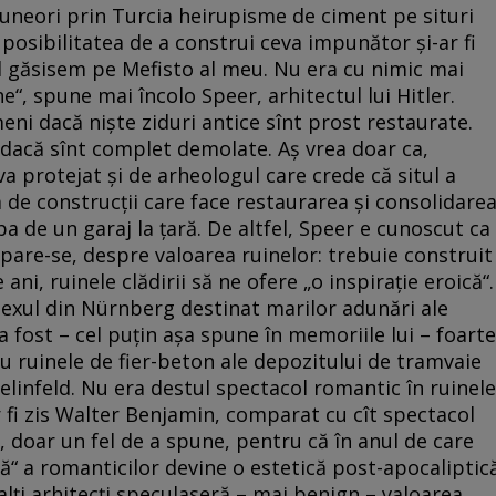
uneori prin Turcia heirupisme de ciment pe situri
posibilitatea de a construi ceva impunător și-ar fi
 îl găsisem pe Mefisto al meu. Nu era cu nimic mai
he“, spune mai încolo Speer, arhitectul lui Hitler.
eni dacă niște ziduri antice sînt prost restaurate.
 dacă sînt complet demolate. Aș vrea doar ca,
va protejat și de arheologul care crede că situl a
a de construcții care face restaurarea și consolidare
ba de un garaj la țară. De altfel, Speer e cunoscut ca
 pare-se, despre valoarea ruinelor: trebuie construit
 ani, ruinele clădirii să ne ofere „o inspirație eroică“.
lexul din Nürnberg destinat marilor adunări ale
 a fost – cel puțin așa spune în memoriile lui – foarte
 ruinele de fier-beton ale depozitului de tramvaie
linfeld. Nu era destul spectacol romantic în ruinele
r fi zis Walter Benjamin, comparat cu cît spectacol
l, doar un fel de a spune, pentru că în anul de care
“ a romanticilor devine o estetică post-apocaliptic
alți arhitecți speculaseră – mai benign – valoarea