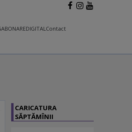
G
ABONARE
DIGITAL
Contact
CARICATURA
SĂPTĂMÎNII