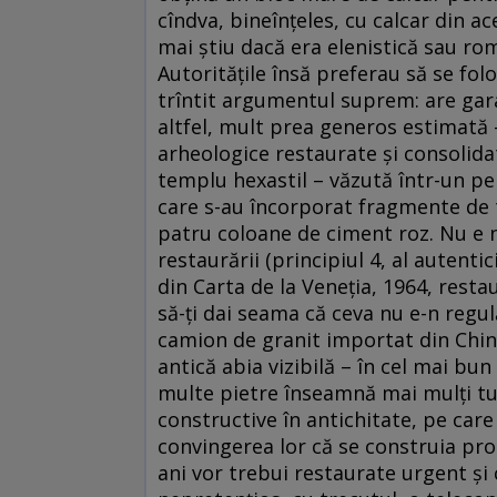
cîndva, bineînțeles, cu calcar din a
mai știu dacă era elenistică sau ro
Autoritățile însă preferau să se fol
trîntit argumentul suprem: are gara
altfel, mult prea generos estimată
arheologice restaurate și consolida
templu hexastil – văzută într-un pe
care s-au încorporat fragmente de tam
patru coloane de ciment roz. Nu e ne
restaurării (principiul 4, al autenti
din Carta de la Veneția, 1964, rest
să-ți dai seama că ceva nu e-n regul
camion de granit importat din China
antică abia vizibilă – în cel mai bu
multe pietre înseamnă mai mulți tur
constructive în antichitate, pe care
convingerea lor că se construia pros
ani vor trebui restaurate urgent și ca