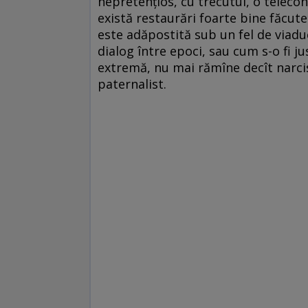
nepretențios, cu trecutul, o telecon
există restaurări foarte bine făcute 
este adăpostită sub un fel de viadu
dialog între epoci, sau cum s-o fi j
extremă, nu mai rămîne decît narcisi
paternalist.