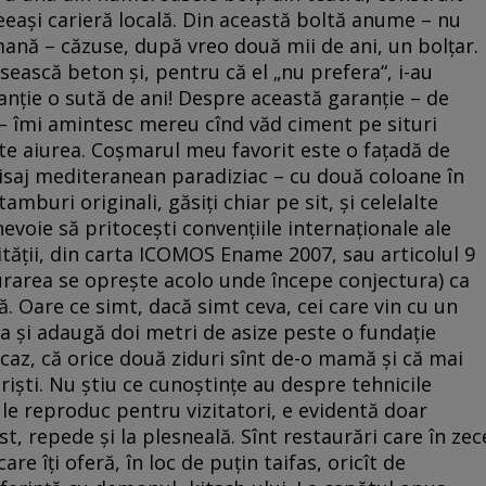
ceeași carieră locală. Din această boltă anume – nu
mană – căzuse, după vreo două mii de ani, un bolțar.
osească beton și, pentru că el „nu prefera“, i-au
nție o sută de ani! Despre această garanție – de
 – îmi amintesc mereu cînd văd ciment pe situri
te aiurea. Coșmarul meu favorit este o fațadă de
isaj mediteranean paradiziac – cu două coloane în
buri originali, găsiți chiar pe sit, și celelalte
voie să pritocești convențiile internaționale ale
cității, din carta ICOMOS Ename 2007, sau articolul 9
aurarea se oprește acolo unde începe conjectura) ca
ă. Oare ce simt, dacă simt ceva, cei care vin cu un
 și adaugă doi metri de asize peste o fundație
n caz, că orice două ziduri sînt de-o mamă și că mai
iști. Nu știu ce cunoștințe au despre tehnicile
 le reproduc pentru vizitatori, e evidentă doar
t, repede și la plesneală. Sînt restaurări care în zec
re îți oferă, în loc de puțin taifas, oricît de