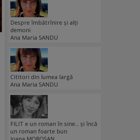
Despre îmbătrînire și alți
demoni
Ana Maria SANDU
Cititori din lumea largă
Ana Maria SANDU
FILIT e un roman în sine... și încă
un roman foarte bun
Ioana MOROȘAN