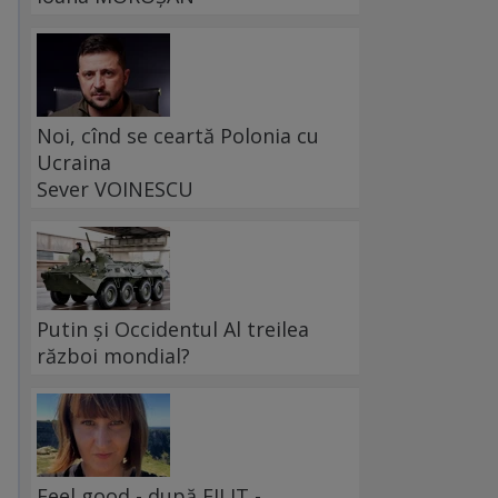
Noi, cînd se ceartă Polonia cu
Ucraina
Sever VOINESCU
Putin și Occidentul Al treilea
război mondial?
Feel good - după FILIT -