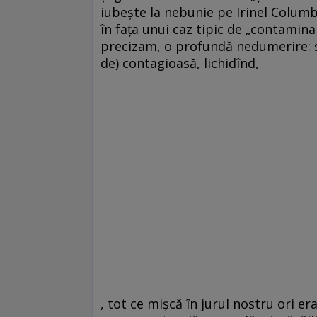
iubeşte la nebunie pe Irinel Columbe
în faţa unui caz tipic de „contamin
precizam, o profundă nedumerire: s
de) contagioasă, lichidînd,
, tot ce mişcă în jurul nostru ori e