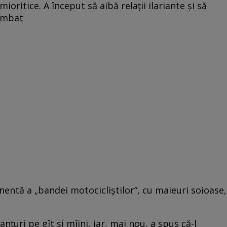
mioritice. A început să aibă relaţii ilariante şi să
himbat
nentă a „bandei motocicliştilor“, cu maieuri soioase,
anţuri pe gît şi mîini, iar, mai nou, a spus că-l