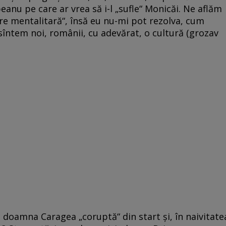
anu pe care ar vrea să i-l „sufle“ Monicăi. Ne aflăm
are mentalitară“, însă eu nu-mi pot rezolva, cum
întem noi, românii, cu adevărat, o cultură (grozav
ra doamna Caragea „coruptă“ din start şi, în naivitate