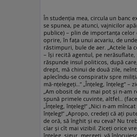
În studenţia mea, circula un banc ex
se spunea, pe atunci, vajnicilor apără
publice) – plin de importanţa celor 
oprire, în faţa unui acvariu, de unde
răstimpuri, bule de aer. „Actele la co
– îşi recită agentul, pe nerăsuflate,
răspunde insul politicos, după care,
drept, mă chinui de două zile, neînt
aplecîndu-se conspirativ spre miliţi
mă-nţelegeţi...“ „Înţeleg, înţeleg“ –
„Am obosit de nu mai pot şi n-am reu
spună primele cuvinte, altfel... (face
„Înţeleg, înţeleg!“ „Nici n-am mîncat
înţeleg!“ „Apropo, credeţi că aţi put
de oră, să înghit şi eu ceva? Nu treb
clar şi cît mai vizibil. Ziceţi orice v
înţeleg, sigur, mergeţi, vă înlocuie