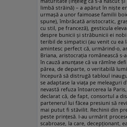
maturitate (înţeleg că s-a născut şi
limbă străină) – a apărut în nişte e
urmaşă a unor faimoase familii boi
spune), îmbrăcată aristocratic, gras
cu stil, pe franceză), gesticula elev
despre bunicii şi străbunicii ei nobi
teribil de simpatici (au venit cu ea 
amintesc perfect că, urmărind-o, a
Briana, aristocraţia românească s-a
în cauză anunţase că va rămîne defin
părea, de departe, o veritabilă lumi
începură să distrugă tabloul inaugura
se adaptase la viaţa pe meleaguri d
nevastă refuza întoarcerea la Paris, 
declarat că, de fapt, consortul a d
partenerul lui făcea presiuni să rev
mai putut fi stăvilit. Rechinii din pr
peste prinţesă. I-au urmărit procese
scabroase, la care, decepţionant, e