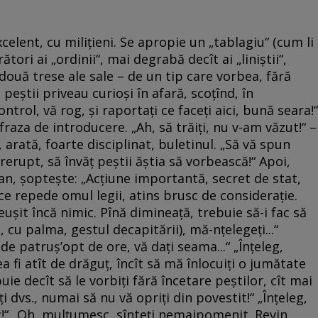
celent, cu miliţieni. Se apropie un „tablagiu“ (cum li
tori ai „ordinii“, mai degrabă decît ai „liniştii“,
două trese ale sale – de un tip care vorbea, fără
 peştii priveau curioşi în afară, scoţînd, în
ntrol, vă rog, şi raportaţi ce faceţi aici, bună seara!“
 fraza de introducere. „Ah, să trăiţi, nu v-am văzut!“ –
 arată, foarte disciplinat, buletinul. „Să vă spun
rerupt, să învăţ peştii ăştia să vorbească!“ Apoi,
an, şopteşte: „Acţiune importantă, secret de stat,
 zice repede omul legii, atins brusc de consideraţie.
şit încă nimic. Pînă dimineaţă, trebuie să-i fac să
, cu palma, gestul decapitării), mă-nţelegeţi...“
 de patruş’opt de ore, vă daţi seama...“ „Înţeleg,
ea fi atît de drăguţ, încît să mă înlocuiţi o jumătate
uie decît să le vorbiţi fără încetare peştilor, cît mai
reţi dvs., numai să nu vă opriţi din povestit!“ „Înţeleg,
sc!“ „Oh, mulţumesc, sînteţi nemaipomenit. Revin