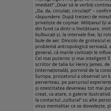
imediat!“ „Doar să le vorbiţi continuu
„Da, da, circulaţi, circulaţi!“ – con
răspundere. După treizeci de minute
privelişte de coşmar. Miliţianul îşi
din fund ca dintr-o înotătoare, imit
bulbucaţi şi, la intervale fixe, îşi r
bule de aer. Dincolo de grotescul ei
problemă antropologică serioasă, ac
general, că marile civilizaţii le infl
Cel mai puternic şi mai inteligent î
scriitor de talia lui Henry James, de
(internaţională), pornind de la consi
Europa, prozatorul a observat un lu
perverteau, pe parcursul experienţe
şi onestitatea deveneau tot mai puţin
creat, ca atare, o galerie ilustrativ
la contactul „cultural“ cu alte pers
virus mentalitar ce se dovedeşte, pî