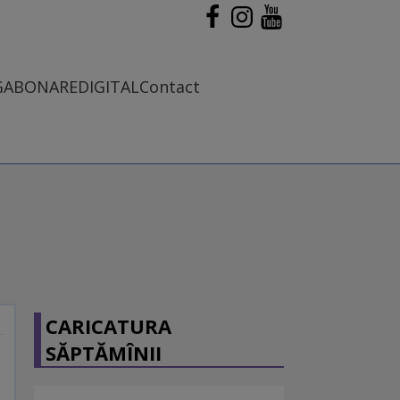
G
ABONARE
DIGITAL
Contact
CARICATURA
SĂPTĂMÎNII