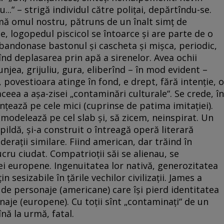
...“ – strigă individul către poliţai, depărtîndu-se.
firmă omul nostru, pătruns de un înalt simţ de
, logopedul piscicol se întoarce şi are parte de o
 abandonase bastonul şi cascheta şi mişca, periodic,
înd deplasarea prin apă a sirenelor. Avea ochii
otunjea, grijuliu, gura, eliberînd – în mod evident –
, povestioara atinge în fond, e drept, fără intenţie, o
eea a aşa-zisei „contaminări culturale“. Se crede, în
uenţează pe cele mici (cuprinse de patima imitaţiei).
l modelează pe cel slab şi, să zicem, neinspirat. Un
 pildă, şi-a construit o întreagă operă literară
deraţii similare. Fiind american, dar trăind în
cru ciudat. Compatrioţii săi se alienau, se
i europene. Ingenuitatea lor nativă, generozitatea
 sesizabile în ţările vechilor civilizaţii. James a
ă de personaje (americane) care îşi pierd identitatea
onaje (europene). Cu toţii sînt „contaminaţi“ de un
nă la urmă, fatal.