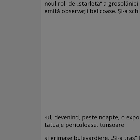
noul rol, de „starletă“ a grosolăniei 
emită observaţii belicoase. Şi-a sc
-ul, devenind, peste noapte, o expo
tatuaje periculoase, tunsoare
şi grimase bulevardiere. „Şi-a tras“ l