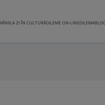
MÎNII
LA ZI ÎN CULTURĂ
DILEME ON-LINE
DILEMABLO