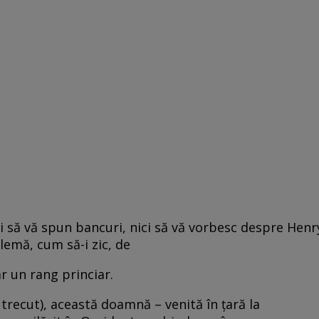
ici să vă spun bancuri, nici să vă vorbesc despre Henr
lemă, cum să-i zic, de
r un rang princiar.
l trecut), această doamnă – venită în ţară la