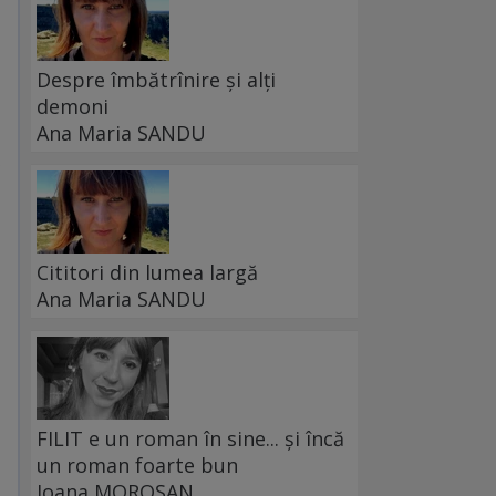
Despre îmbătrînire și alți
demoni
Ana Maria SANDU
Cititori din lumea largă
Ana Maria SANDU
FILIT e un roman în sine... și încă
un roman foarte bun
Ioana MOROȘAN