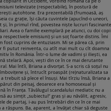
 a copilărit în Occident, vorbind româna ca pe o
misiuni televizate (respectabile), în postură de
ereşti autohtone. Era prezentabilă (frumoasă, aş
eia cu graţie, îşi căuta cuvintele (apucînd-o uneori,
at şi, în primul rînd, povestea nişte lucruri fascinant
liari. Avea o familie exemplară pe atunci, cu doi copi
la respectivele emisiuni) şi un soţ foarte distins. Îmi
m fost cuprins de entuziasm. Mi se părea că, prin
r fi putut reinventa, cu atît mai mult cu cît doamna
itiv în România. Într-o lume de vadimi şi ilieşti, ea
nă stelară. Apoi, veşti din ce în ce mai derutante
l. Mai întîi, Briana a divorţat. S-a scris că soţul nu
îmboviţene şi, întrucît proaspăt (re)naturalizata sa
a trebuit să plece el însuşi. Mai tîrziu însă, Briana a
ispărut din peisaj, deoarece era homosexual şi
ină în Franţa. Tăvălugul scandalului mediatic nu a
esă au simţit „subiectul“ gras şi au năvălit, agresiv,
le de partaj, i-au pus întrebări din ce în ce mai
a a răspuns. Ba, aparent, a învăţat chiar să deguste