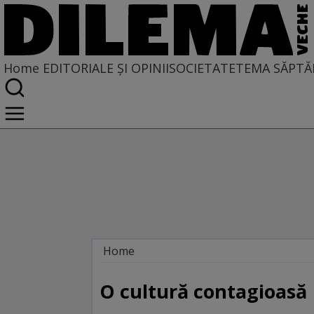
Home
EDITORIALE ȘI OPINII
SOCIETATE
TEMA SĂPTĂ
Home
EDITORIALE ȘI OPINII
TÎLC SHOW
O cultură contagioasă