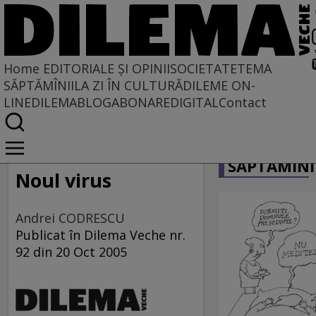
Home
EDITORIALE ȘI OPINII
SOCIETATE
TEMA
SĂPTĂMÎNII
LA ZI ÎN CULTURĂ
DILEME ON-
LINE
DILEMABLOG
ABONARE
DIGITAL
Contact
Home
CARICATU
EDITORIALE ȘI OPINII
SĂPTĂMÎNI
TÎLC SHOW
Noul virus
Andrei CODRESCU
Publicat în Dilema Veche nr.
92 din 20 Oct 2005