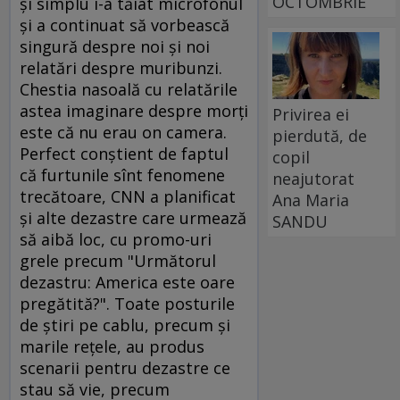
OCTOMBRIE
şi simplu i-a tăiat microfonul
şi a continuat să vorbească
singură despre noi şi noi
relatări despre muribunzi.
Chestia nasoală cu relatările
astea imaginare despre morţi
Privirea ei
este că nu erau on camera.
pierdută, de
Perfect conştient de faptul
copil
că furtunile sînt fenomene
neajutorat
trecătoare, CNN a planificat
Ana Maria
şi alte dezastre care urmează
SANDU
să aibă loc, cu promo-uri
grele precum "Următorul
dezastru: America este oare
pregătită?". Toate posturile
de ştiri pe cablu, precum şi
marile reţele, au produs
scenarii pentru dezastre ce
stau să vie, precum