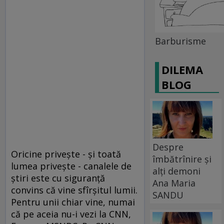
Barburisme
DILEMA
BLOG
Despre
Oricine priveşte - şi toată
îmbătrînire și
lumea priveşte - canalele de
alți demoni
ştiri este cu siguranţă
Ana Maria
convins că vine sfîrşitul lumii.
SANDU
Pentru unii chiar vine, numai
că pe aceia nu-i vezi la CNN,