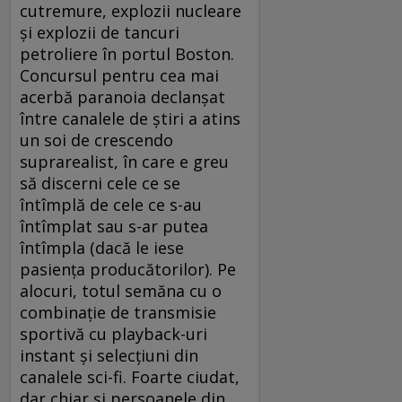
cutremure, explozii nucleare
şi explozii de tancuri
petroliere în portul Boston.
Concursul pentru cea mai
acerbă paranoia declanşat
între canalele de ştiri a atins
un soi de crescendo
suprarealist, în care e greu
să discerni cele ce se
întîmplă de cele ce s-au
întîmplat sau s-ar putea
întîmpla (dacă le iese
pasienţa producătorilor). Pe
alocuri, totul semăna cu o
combinaţie de transmisie
sportivă cu playback-uri
instant şi selecţiuni din
canalele sci-fi. Foarte ciudat,
dar chiar şi persoanele din