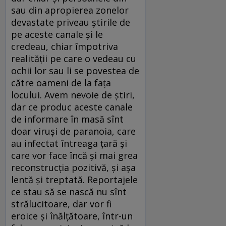
sau din apropierea zonelor
devastate priveau ştirile de
pe aceste canale şi le
credeau, chiar împotriva
realităţii pe care o vedeau cu
ochii lor sau li se povestea de
către oameni de la faţa
locului. Avem nevoie de ştiri,
dar ce produc aceste canale
de informare în masă sînt
doar viruşi de paranoia, care
au infectat întreaga ţară şi
care vor face încă şi mai grea
reconstrucţia pozitivă, şi aşa
lentă şi treptată. Reportajele
ce stau să se nască nu sînt
strălucitoare, dar vor fi
eroice şi înălţătoare, într-un