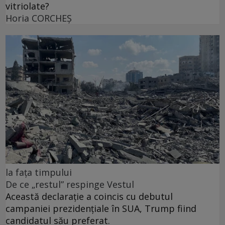
vitriolate?
Horia CORCHEŞ
la fața timpului
De ce „restul” respinge Vestul
Această declarație a coincis cu debutul
campaniei prezidențiale în SUA, Trump fiind
candidatul său preferat.