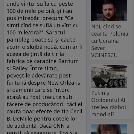
unde vîntul sufla cu peste
100 de mile pe oră, şi i-au
pus întrebări precum: "Ce
simţi cînd te suflă un vînt cu
Noi, cînd se
100 mile/oră?". Săracul
ceartă Polonia
pambleg poate să-şi caute
cu Ucraina
acum o slujbă nouă, cum ar fi
Sever
aceea de ţintă de tir la
VOINESCU
fabrica de carabine Barnum
şi Bailey. Între timp,
poveştile adevărate post-
furtună despre New Orleans
şi oamenii care se întorc
Putin și
acasă au fost trecute sub
Occidentul Al
tăcere de producători, căci ei
treilea război
caută doar efecte de tip Cecil
mondial?
B. DeMille pentru cotele lor
de audienţă. Dacă CNN a
reuşit să exagereze, Fox s-a