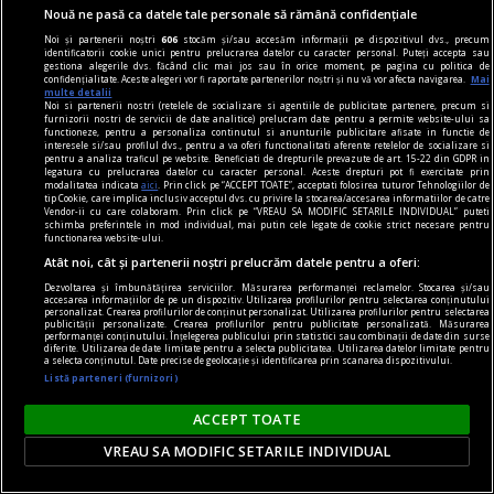
Nouă ne pasă ca datele tale personale să rămână confidențiale
la fața timpului
Noi și partenerii noștri
606
stocăm și/sau accesăm informații pe dispozitivul dvs., precum
identificatorii cookie unici pentru prelucrarea datelor cu caracter personal. Puteți accepta sau
Pletele celeste ale Stăpînului Planetelor
gestiona alegerile dvs. făcând clic mai jos sau în orice moment, pe pagina cu politica de
confidențialitate. Aceste alegeri vor fi raportate partenerilor noștri și nu vă vor afecta navigarea.
Mai
Cel puţin aceasta a fost informaţia care s-a
multe detalii
Noi si partenerii nostri (retelele de socializare si agentiile de publicitate partenere, precum si
transmis în timp.
furnizorii nostri de servicii de date analitice) prelucram date pentru a permite website-ului sa
functioneze, pentru a personaliza continutul si anunturile publicitare afisate in functie de
interesele si/sau profilul dvs., pentru a va oferi functionalitati aferente retelelor de socializare si
pentru a analiza traficul pe website. Beneficiati de drepturile prevazute de art. 15-22 din GDPR in
legatura cu prelucrarea datelor cu caracter personal. Aceste drepturi pot fi exercitate prin
modalitatea indicata
aici
. Prin click pe “ACCEPT TOATE”, acceptati folosirea tuturor Tehnologiilor de
tip Cookie, care implica inclusiv acceptul dvs. cu privire la stocarea/accesarea informatiilor de catre
Vendor-ii cu care colaboram. Prin click pe “VREAU SA MODIFIC SETARILE INDIVIDUAL” puteti
schimba preferintele in mod individual, mai putin cele legate de cookie strict necesare pentru
functionarea website-ului.
Atât noi, cât și partenerii noștri prelucrăm datele pentru a oferi:
Dezvoltarea și îmbunătățirea serviciilor. Măsurarea performanței reclamelor. Stocarea și/sau
accesarea informațiilor de pe un dispozitiv. Utilizarea profilurilor pentru selectarea conținutului
personalizat. Crearea profilurilor de conținut personalizat. Utilizarea profilurilor pentru selectarea
publicității personalizate. Crearea profilurilor pentru publicitate personalizată. Măsurarea
performanței conținutului. Înțelegerea publicului prin statistici sau combinații de date din surse
diferite. Utilizarea de date limitate pentru a selecta publicitatea. Utilizarea datelor limitate pentru
a selecta conținutul. Date precise de geolocație și identificarea prin scanarea dispozitivului.
Listă parteneri (furnizori)
ACCEPT TOATE
VREAU SA MODIFIC SETARILE INDIVIDUAL
un sport la răsărit
Echipa națională de fotbal a României se află