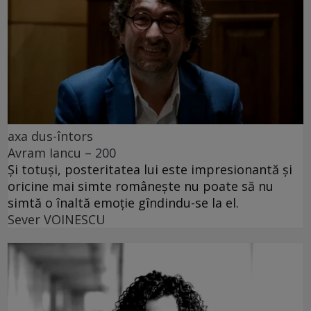
axa dus-întors
Avram Iancu – 200
Și totuși, posteritatea lui este impresionantă și
oricine mai simte românește nu poate să nu
simtă o înaltă emoție gîndindu-se la el.
Sever VOINESCU