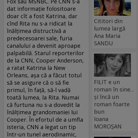
Fox sau MSNBC. Pe CNN s-a
dat informaţie folositoare
doar cît a fost Katrina, dar
Cititori din
cînd Rita nu s-a ridicat la
lumea largă
înălţimea distructivă a
Ana Maria
predecesoarei sale, furia
SANDU
canalului a devenit aproape
palpabilă. Starul reporterilor
de la CNN, Cooper Anderson,
a ratat Katrina la New
Orleans, aşa că a făcut totul
FILIT e un
să se asigure că o să fie
roman în sine...
primul, în faţă, să-l vadă
și încă un
toată lumea, la Rita. Numai
roman foarte
că furtuna nu s-a dovedit la
bun
înălţimea grandomaniei lui
Ioana
Cooper. În efortul de a umfla
MOROȘAN
isteria, CNN a legat un tip
într-un tunel aerodinamic,