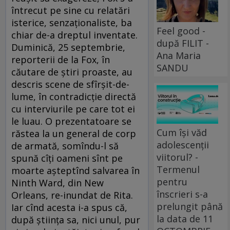
întrecut pe sine cu relatări
isterice, senzaţionaliste, ba
Feel good -
chiar de-a dreptul inventate.
după FILIT -
Duminică, 25 septembrie,
Ana Maria
reporterii de la Fox, în
SANDU
căutare de ştiri proaste, au
descris scene de sfîrşit-de-
lume, în contradicţie directă
cu interviurile pe care tot ei
le luau. O prezentatoare se
Cum își văd
răstea la un general de corp
adolescenții
de armată, somîndu-l să
viitorul? -
spună cîţi oameni sînt pe
Termenul
moarte aşteptînd salvarea în
pentru
Ninth Ward, din New
înscrieri s-a
Orleans, re-inundat de Rita.
prelungit până
Iar cînd acesta i-a spus că,
la data de 11
după ştiinţa sa, nici unul, pur