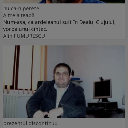
nu ca-n perete
A treia țeapă
Num-așa, ca ardeleanul suit în Dealul Clujului,
vorba unui cîntec.
Alin FUMURESCU
prezentul discontinuu