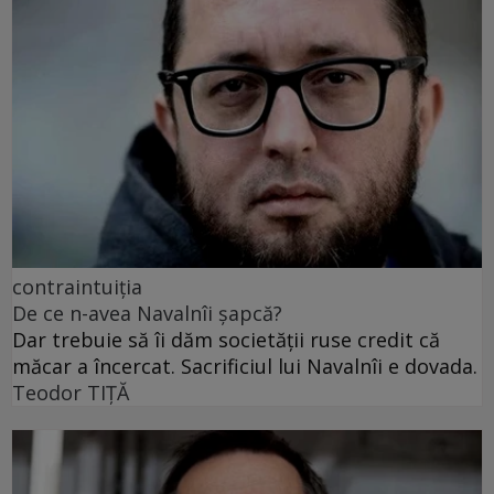
contraintuiția
De ce n-avea Navalnîi șapcă?
Dar trebuie să îi dăm societății ruse credit că
măcar a încercat. Sacrificiul lui Navalnîi e dovada.
Teodor TIŢĂ