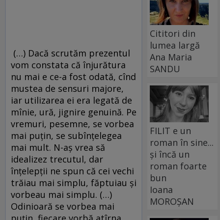
Cititori din
lumea largă
(…) Dacă scrutăm prezentul
Ana Maria
vom constata că înjurătura
SANDU
nu mai e ce-a fost odată, cînd
mustea de sensuri majore,
iar utilizarea ei era legată de
mînie, ură, jignire genuină. Pe
vremuri, pesemne, se vorbea
FILIT e un
mai puțin, se subînțelegea
roman în sine...
mai mult. N-aș vrea să
și încă un
idealizez trecutul, dar
roman foarte
înțelepții ne spun că cei vechi
bun
trăiau mai simplu, făptuiau și
Ioana
vorbeau mai simplu. (…)
MOROȘAN
Odinioară se vorbea mai
puțin, fiecare vorbă atîrna