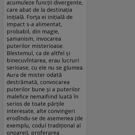
acumuleze funcții divergente,
care abat de la destinația
inițială. Forța ei inițială de
impact s-a alimentat,
probabil, din magie,
șamanism, invocarea
puterilor misterioase.
Blestemul, ca de altfel și
binecuvîntarea, erau lucruri
serioase, cu ele nu se glumea.
Aura de mister odată
destrămată, convocarea
puterilor bune și a puterilor
malefice nemaifiind luată în
serios de toate părțile
interesate, alte convingeri
erodîndu-se de asemenea (de
exemplu, codul tradițional al
onoarei), proferarea