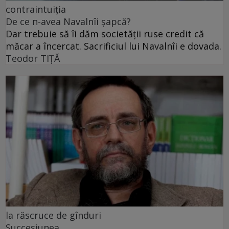
contraintuiția
De ce n-avea Navalnîi șapcă?
Dar trebuie să îi dăm societății ruse credit că
măcar a încercat. Sacrificiul lui Navalnîi e dovada.
Teodor TIŢĂ
la răscruce de gînduri
Succesiunea