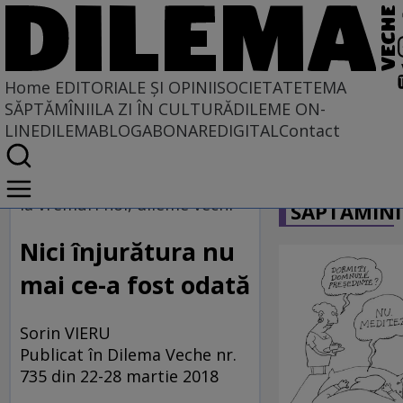
Home
EDITORIALE ȘI OPINII
SOCIETATE
TEMA
SĂPTĂMÎNII
LA ZI ÎN CULTURĂ
DILEME ON-
LINE
DILEMABLOG
ABONARE
DIGITAL
Contact
Home
CARICATU
EDITORIALE ȘI OPINII
la vremuri noi, dileme vechi
SĂPTĂMÎNI
TÎLC SHOW
Nici înjurătura nu
mai ce-a fost odată
Sorin VIERU
Publicat în Dilema Veche nr.
735 din 22-28 martie 2018