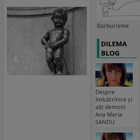
Barburisme
DILEMA
BLOG
Despre
îmbătrînire și
alți demoni
Ana Maria
SANDU