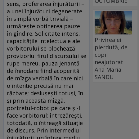
OCTOMBRIE
sens, proferarea înjurăturii –
a unei înjurături degenerate
în simplă vorbă trivială –
urmărește obținerea pauzei
în gîndire. Solicitate intens,
Privirea ei
capacitățile intelectuale ale
pierdută, de
vorbitorului se blochează
copil
provizoriu: firul discursului se
neajutorat
rupe mereu, pauza jenantă
Ana Maria
de înnodare fiind acoperită
SANDU
de mîzga verbală în care nici
o intenție precisă nu mai
răzbate; deslușești totuși, în
și prin această mîzgă,
portretul-robot pe care și-l
face vorbitorul; întrezărești,
totodată, o întreagă situație
de discurs. Prin intermediul
înjurăturii, un întreg mediu