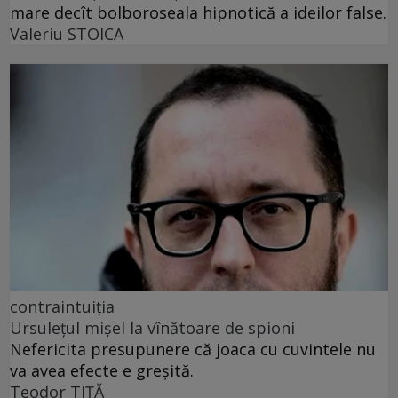
mare decît bolboroseala hipnotică a ideilor false.
Valeriu STOICA
contraintuiția
Ursulețul mișel la vînătoare de spioni
Nefericita presupunere că joaca cu cuvintele nu
va avea efecte e greșită.
Teodor TIŢĂ