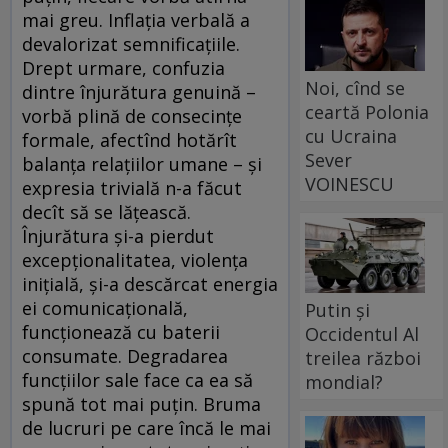
mai greu. Inflația verbală a
devalorizat semnificațiile.
Drept urmare, confuzia
Noi, cînd se
dintre înjurătura genuină –
ceartă Polonia
vorbă plină de consecințe
cu Ucraina
formale, afectînd hotărît
Sever
balanța relațiilor umane – și
VOINESCU
expresia trivială n-a făcut
decît să se lățească.
Înjurătura și-a pierdut
excepționalitatea, violența
inițială, și-a descărcat energia
ei comunicațională,
Putin și
funcționează cu baterii
Occidentul Al
consumate. Degradarea
treilea război
funcțiilor sale face ca ea să
mondial?
spună tot mai puțin. Bruma
de lucruri pe care încă le mai