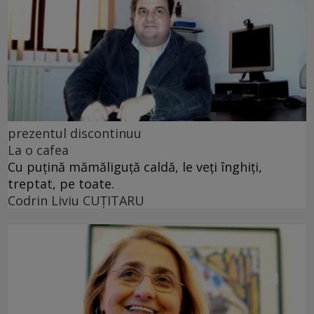
prezentul discontinuu
La o cafea
Cu puţină mămăliguţă caldă, le veţi înghiţi,
treptat, pe toate.
Codrin Liviu CUŢITARU