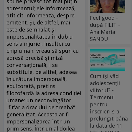
spune privesc tot mai puțin
adresantul; ele informează,
atît cît informează, despre
Feel good -
emitent. Și, de altfel, mai
după FILIT -
este de semnalat și
Ana Maria
impersonalitatea în dublu
SANDU
sens a injuriei. Insultei cu
chip uman, vreau să spun cu
adresă precisă și miză
conversațională, i se
substituie, de altfel, adesea
Cum își văd
înjurătura impersonală,
adolescenții
edulcorată, pretins
viitorul? -
filozofardă la adresa condiției
Termenul
umane: un neconvingător
pentru
„fir’ar a dracului de treabă“
înscrieri s-a
generalizat. Aceasta ar fi
prelungit până
impersonalizarea într-un
la data de 11
prim sens. Într-un al doilea