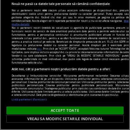
Nouă ne pasă ca datele tale personale să rămână confidențiale
Noi și partenerii noștri
606
stocăm și/sau accesăm informații pe dispozitivul dvs., precum
identificatorii cookie unici pentru prelucrarea datelor cu caracter personal. Puteți accepta sau
gestiona alegerile dvs. făcând clic mai jos sau în orice moment, pe pagina cu politica de
confidențialitate. Aceste alegeri vor fi raportate partenerilor noștri și nu vă vor afecta navigarea.
Mai
multe detalii
Noi si partenerii nostri (retelele de socializare si agentiile de publicitate partenere, precum si
furnizorii nostri de servicii de date analitice) prelucram date pentru a permite website-ului sa
functioneze, pentru a personaliza continutul si anunturile publicitare afisate in functie de
interesele si/sau profilul dvs., pentru a va oferi functionalitati aferente retelelor de socializare si
pentru a analiza traficul pe website. Beneficiati de drepturile prevazute de art. 15-22 din GDPR in
legatura cu prelucrarea datelor cu caracter personal. Aceste drepturi pot fi exercitate prin
modalitatea indicata
aici
. Prin click pe “ACCEPT TOATE”, acceptati folosirea tuturor Tehnologiilor de
tip Cookie, care implica inclusiv acceptul dvs. cu privire la stocarea/accesarea informatiilor de catre
Vendor-ii cu care colaboram. Prin click pe “VREAU SA MODIFIC SETARILE INDIVIDUAL” puteti
schimba preferintele in mod individual, mai putin cele legate de cookie strict necesare pentru
functionarea website-ului.
Atât noi, cât și partenerii noștri prelucrăm datele pentru a oferi:
la fața timpului
Dezvoltarea și îmbunătățirea serviciilor. Măsurarea performanței reclamelor. Stocarea și/sau
Pletele celeste ale Stăpînului Planetelor
accesarea informațiilor de pe un dispozitiv. Utilizarea profilurilor pentru selectarea conținutului
personalizat. Crearea profilurilor de conținut personalizat. Utilizarea profilurilor pentru selectarea
Cel puţin aceasta a fost informaţia care s-a
publicității personalizate. Crearea profilurilor pentru publicitate personalizată. Măsurarea
performanței conținutului. Înțelegerea publicului prin statistici sau combinații de date din surse
transmis în timp.
diferite. Utilizarea de date limitate pentru a selecta publicitatea. Utilizarea datelor limitate pentru
a selecta conținutul. Date precise de geolocație și identificarea prin scanarea dispozitivului.
Listă parteneri (furnizori)
ACCEPT TOATE
VREAU SA MODIFIC SETARILE INDIVIDUAL