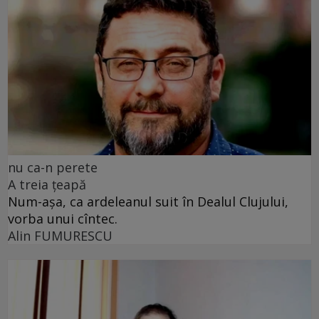
nu ca-n perete
A treia țeapă
Num-așa, ca ardeleanul suit în Dealul Clujului,
vorba unui cîntec.
Alin FUMURESCU