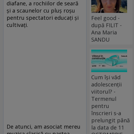
diafane, a rochiilor de seară
și a scaunelor cu pluș roșu
pentru spectatori educați și
Feel good -
cultivați.
după FILIT -
Ana Maria
SANDU
Cum își văd
adolescenții
viitorul? -
Termenul
pentru
înscrieri s-a
prelungit până
De atunci, am asociat mereu
la data de 11
muzica clasică cu partea