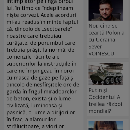
întîmplător pe lîngă biroul
lui, în timp ce îndeplineam
niște corvezi. Acele acorduri
mi-au readus în minte faptul
Noi, cînd se
că, dincolo de „sectoarele“
ceartă Polonia
noastre care trebuiau
cu Ucraina
curățate, de porumbul care
Sever
trebuia prășit la normă, de
VOINESCU
comenzile răcnite ale
superiorilor la instrucțiile în
care ne împingeau în noroi
cu masca de gaze pe față și
dincolo de nesfîrșitele ore de
Putin și
gardă în frigul miradoarelor
Occidentul Al
de beton, exista și o lume
treilea război
civilizată, luminoasă și
mondial?
pașnică, o lume a dirijorilor
în frac, a alămurilor
strălucitoare, a viorilor