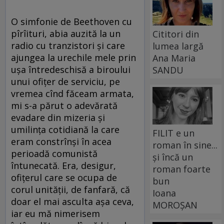
O simfonie de Beethoven cu
pîrîituri, abia auzită la un
Cititori din
radio cu tranzistori și care
lumea largă
ajungea la urechile mele prin
Ana Maria
ușa întredeschisă a biroului
SANDU
unui ofițer de serviciu, pe
vremea cînd făceam armata,
mi s-a părut o adevărată
evadare din mizeria și
umilința cotidiană la care
FILIT e un
eram constrînși în acea
roman în sine...
perioadă comunistă
și încă un
întunecată. Era, desigur,
roman foarte
ofițerul care se ocupa de
bun
corul unității, de fanfară, că
Ioana
doar el mai asculta așa ceva,
MOROȘAN
iar eu mă nimerisem