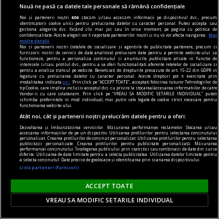
Nouă ne pasă ca datele tale personale să rămână confidențiale
Și totuși, posteritatea lui este impresionantă și
Noi și partenerii noștri
606
stocăm și/sau accesăm informații pe dispozitivul dvs., precum
oricine mai simte românește nu poate să nu
identificatorii cookie unici pentru prelucrarea datelor cu caracter personal. Puteți accepta sau
gestiona alegerile dvs. făcând clic mai jos sau în orice moment, pe pagina cu politica de
simtă o înaltă emoție gîndindu-se la el.
confidențialitate. Aceste alegeri vor fi raportate partenerilor noștri și nu vă vor afecta navigarea.
Mai
multe detalii
Sever VOINESCU
Noi si partenerii nostri (retelele de socializare si agentiile de publicitate partenere, precum si
furnizorii nostri de servicii de date analitice) prelucram date pentru a permite website-ului sa
functioneze, pentru a personaliza continutul si anunturile publicitare afisate in functie de
interesele si/sau profilul dvs., pentru a va oferi functionalitati aferente retelelor de socializare si
pentru a analiza traficul pe website. Beneficiati de drepturile prevazute de art. 15-22 din GDPR in
legatura cu prelucrarea datelor cu caracter personal. Aceste drepturi pot fi exercitate prin
modalitatea indicata
aici
. Prin click pe “ACCEPT TOATE”, acceptati folosirea tuturor Tehnologiilor de
tip Cookie, care implica inclusiv acceptul dvs. cu privire la stocarea/accesarea informatiilor de catre
Vendor-ii cu care colaboram. Prin click pe “VREAU SA MODIFIC SETARILE INDIVIDUAL” puteti
schimba preferintele in mod individual, mai putin cele legate de cookie strict necesare pentru
functionarea website-ului.
Atât noi, cât și partenerii noștri prelucrăm datele pentru a oferi:
Dezvoltarea și îmbunătățirea serviciilor. Măsurarea performanței reclamelor. Stocarea și/sau
accesarea informațiilor de pe un dispozitiv. Utilizarea profilurilor pentru selectarea conținutului
personalizat. Crearea profilurilor de conținut personalizat. Utilizarea profilurilor pentru selectarea
publicității personalizate. Crearea profilurilor pentru publicitate personalizată. Măsurarea
performanței conținutului. Înțelegerea publicului prin statistici sau combinații de date din surse
diferite. Utilizarea de date limitate pentru a selecta publicitatea. Utilizarea datelor limitate pentru
a selecta conținutul. Date precise de geolocație și identificarea prin scanarea dispozitivului.
Listă parteneri (furnizori)
ACCEPT TOATE
accent pe istorie
VREAU SA MODIFIC SETARILE INDIVIDUAL
Lech Walesa, din istorie și din prezent
Stocul pare limitat, istoria continuă.