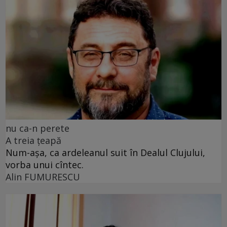
nu ca-n perete
A treia țeapă
Num-așa, ca ardeleanul suit în Dealul Clujului,
vorba unui cîntec.
Alin FUMURESCU