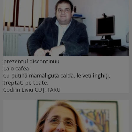
prezentul discontinuu
La o cafea
Cu puţină mămăliguţă caldă, le veţi înghiţi,
treptat, pe toate.
Codrin Liviu CUŢITARU