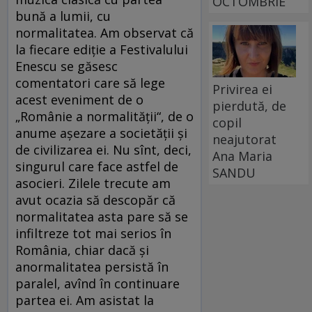
OCTOMBRIE
bună a lumii, cu
normalitatea. Am observat că
la fiecare ediție a Festivalului
Enescu se găsesc
comentatori care să lege
Privirea ei
acest eveniment de o
pierdută, de
„Românie a normalității“, de o
copil
anume așezare a societății și
neajutorat
de civilizarea ei. Nu sînt, deci,
Ana Maria
singurul care face astfel de
SANDU
asocieri. Zilele trecute am
avut ocazia să descopăr că
normalitatea asta pare să se
infiltreze tot mai serios în
România, chiar dacă și
anormalitatea persistă în
paralel, avînd în continuare
partea ei. Am asistat la