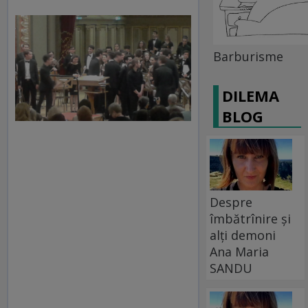
Barburisme
DILEMA
BLOG
Despre
îmbătrînire și
alți demoni
Ana Maria
SANDU