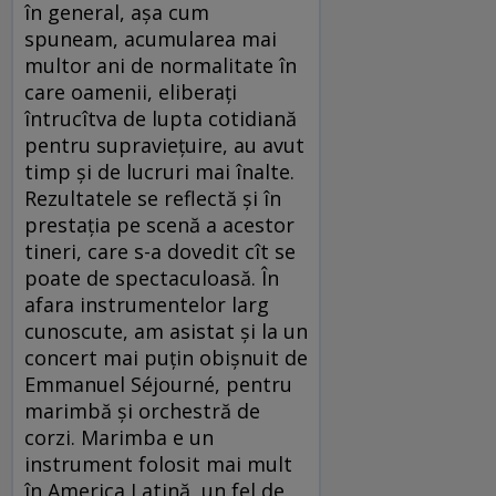
în general, așa cum
spuneam, acumularea mai
multor ani de normalitate în
care oamenii, eliberați
întrucîtva de lupta cotidiană
pentru supraviețuire, au avut
timp și de lucruri mai înalte.
Rezultatele se reflectă și în
prestația pe scenă a acestor
tineri, care s-a dovedit cît se
poate de spectaculoasă. În
afara instrumentelor larg
cunoscute, am asistat și la un
concert mai puțin obișnuit de
Emmanuel Séjourné, pentru
marimbă și orchestră de
corzi. Marimba e un
instrument folosit mai mult
în America Latină, un fel de