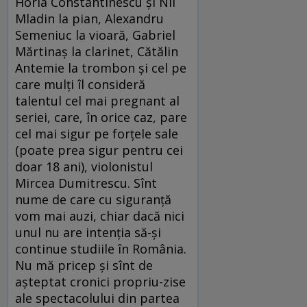
Horia Constantinescu și Nil
Mladin la pian, Alexandru
Semeniuc la vioară, Gabriel
Mărtinaș la clarinet, Cătălin
Antemie la trombon și cel pe
care mulți îl consideră
talentul cel mai pregnant al
seriei, care, în orice caz, pare
cel mai sigur pe forțele sale
(poate prea sigur pentru cei
doar 18 ani), violonistul
Mircea Dumitrescu. Sînt
nume de care cu siguranță
vom mai auzi, chiar dacă nici
unul nu are intenția să-și
continue studiile în România.
Nu mă pricep și sînt de
așteptat cronici propriu-zise
ale spectacolului din partea