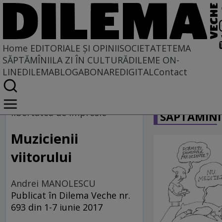
Home
EDITORIALE ȘI OPINII
SOCIETATE
TEMA
SĂPTĂMÎNII
LA ZI ÎN CULTURĂ
DILEME ON-
LINE
DILEMABLOG
ABONARE
DIGITAL
Contact
Home
CARICATU
EDITORIALE ȘI OPINII
libertatea de impresie
SĂPTĂMÎNI
TÎLC SHOW
Muzicienii
viitorului
Andrei MANOLESCU
Publicat în Dilema Veche nr.
693 din 1-7 iunie 2017