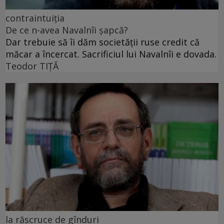
contraintuiția
De ce n-avea Navalnîi șapcă?
Dar trebuie să îi dăm societății ruse credit că
măcar a încercat. Sacrificiul lui Navalnîi e dovada.
Teodor TIŢĂ
la răscruce de gînduri