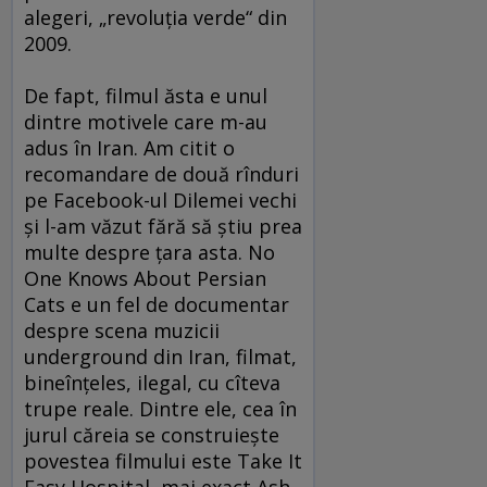
alegeri, „revoluţia verde“ din
2009.
De fapt, filmul ăsta e unul
dintre motivele care m-au
adus în Iran. Am citit o
recomandare de două rînduri
pe Facebook-ul Dilemei vechi
şi l-am văzut fără să ştiu prea
multe despre ţara asta. No
One Knows About Persian
Cats e un fel de documentar
despre scena muzicii
underground din Iran, filmat,
bineînţeles, ilegal, cu cîteva
trupe reale. Dintre ele, cea în
jurul căreia se construieşte
povestea filmului este Take It
Easy Hospital, mai exact Ash