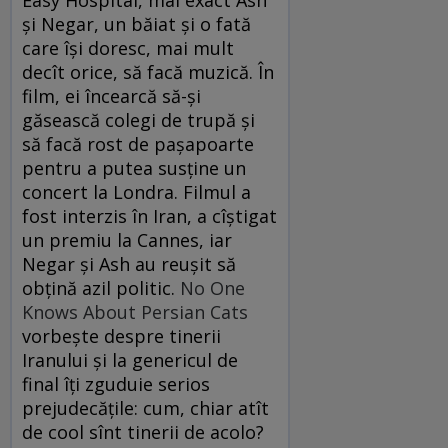
şi Negar, un băiat şi o fată
care îşi doresc, mai mult
decît orice, să facă muzică. În
film, ei încearcă să-şi
găsească colegi de trupă şi
să facă rost de paşapoarte
pentru a putea susţine un
concert la Londra. Filmul a
fost interzis în Iran, a cîştigat
un premiu la Cannes, iar
Negar şi Ash au reuşit să
obţină azil politic.
No One
Knows About Persian Cats
vorbeşte despre tinerii
Iranului şi la genericul de
final îţi zguduie serios
prejudecăţile: cum, chiar atît
de cool sînt tinerii de acolo?