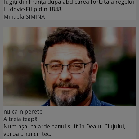
fugiți din Franța după abdicarea forțată a regelui
Ludovic-Filip din 1848.
Mihaela SIMINA
nu ca-n perete
A treia țeapă
Num-așa, ca ardeleanul suit în Dealul Clujului,
vorba unui cîntec.