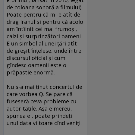
de coloana sonoră a filmului).
Poate pentru că mi-e atît de
drag Iranul şi pentru că acolo
am întîlnit cei mai frumoşi,
calzi şi surprinzători oameni.
E un simbol al unei ţări atît
de greşit înţelese, unde între
discursul oficial şi cum
gîndesc oamenii este o
prăpastie enormă.
Nu s-a mai ţinut concertul de
care vorbea Q. Se pare că
fuseseră ceva probleme cu
autorităţile. Aşa e mereu,
spunea el, poate prindeţi
unul data viitoare cînd veniţi.