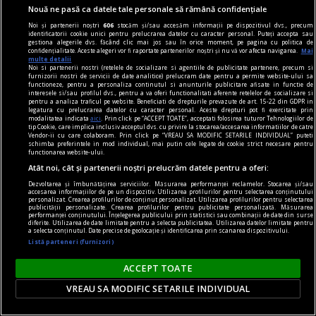
Nouă ne pasă ca datele tale personale să rămână confidențiale
Noi și partenerii noștri
606
stocăm și/sau accesăm informații pe dispozitivul dvs., precum
identificatorii cookie unici pentru prelucrarea datelor cu caracter personal. Puteți accepta sau
gestiona alegerile dvs. făcând clic mai jos sau în orice moment, pe pagina cu politica de
confidențialitate. Aceste alegeri vor fi raportate partenerilor noștri și nu vă vor afecta navigarea.
Mai
multe detalii
nici așa, nici altminteri
Noi si partenerii nostri (retelele de socializare si agentiile de publicitate partenere, precum si
furnizorii nostri de servicii de date analitice) prelucram date pentru a permite website-ului sa
Cum trebuie să fie un președinte
functioneze, pentru a personaliza continutul si anunturile publicitare afisate in functie de
interesele si/sau profilul dvs., pentru a va oferi functionalitati aferente retelelor de socializare si
Nu cred în nici o campanie electorală construită
pentru a analiza traficul pe website. Beneficiati de drepturile prevazute de art. 15-22 din GDPR in
legatura cu prelucrarea datelor cu caracter personal. Aceste drepturi pot fi exercitate prin
pe negativitate, pe agresiune, pe obsesii strict
modalitatea indicata
aici
. Prin click pe “ACCEPT TOATE”, acceptati folosirea tuturor Tehnologiilor de
tip Cookie, care implica inclusiv acceptul dvs. cu privire la stocarea/accesarea informatiilor de catre
individuale.
Vendor-ii cu care colaboram. Prin click pe “VREAU SA MODIFIC SETARILE INDIVIDUAL” puteti
schimba preferintele in mod individual, mai putin cele legate de cookie strict necesare pentru
Andrei PLEŞU
functionarea website-ului.
Atât noi, cât și partenerii noștri prelucrăm datele pentru a oferi:
Dezvoltarea și îmbunătățirea serviciilor. Măsurarea performanței reclamelor. Stocarea și/sau
accesarea informațiilor de pe un dispozitiv. Utilizarea profilurilor pentru selectarea conținutului
personalizat. Crearea profilurilor de conținut personalizat. Utilizarea profilurilor pentru selectarea
publicității personalizate. Crearea profilurilor pentru publicitate personalizată. Măsurarea
performanței conținutului. Înțelegerea publicului prin statistici sau combinații de date din surse
diferite. Utilizarea de date limitate pentru a selecta publicitatea. Utilizarea datelor limitate pentru
a selecta conținutul. Date precise de geolocație și identificarea prin scanarea dispozitivului.
Listă parteneri (furnizori)
ACCEPT TOATE
VREAU SA MODIFIC SETARILE INDIVIDUAL