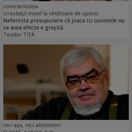
contraintuiția
Ursulețul mișel la vînătoare de spioni
Nefericita presupunere că joaca cu cuvintele nu
va avea efecte e greșită.
Teodor TIŢĂ
nici așa, nici altminteri
O notă, o stare, o zi...