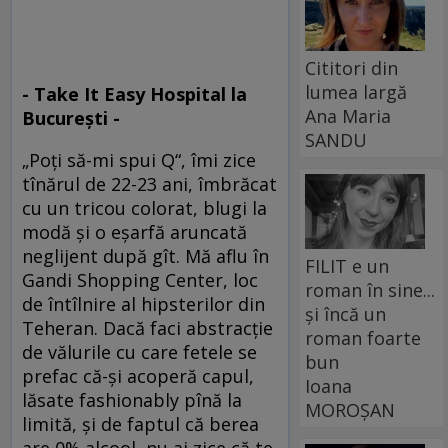
Cititori din
lumea largă
- Take It Easy Hospital la
Ana Maria
Bucureşti -
SANDU
„Poţi să-mi spui Q“, îmi zice
tînărul de 22-23 ani, îmbrăcat
cu un tricou colorat, blugi la
modă şi o eşarfă aruncată
neglijent după gît. Mă aflu în
FILIT e un
Gandi Shopping Center, loc
roman în sine...
de întîlnire al hipsterilor din
și încă un
Teheran. Dacă faci abstracţie
roman foarte
de vălurile cu care fetele se
bun
prefac că-şi acoperă capul,
Ioana
lăsate fashionably pînă la
MOROȘAN
limită, şi de faptul că berea
are 0% alcool, nu ai zice că te