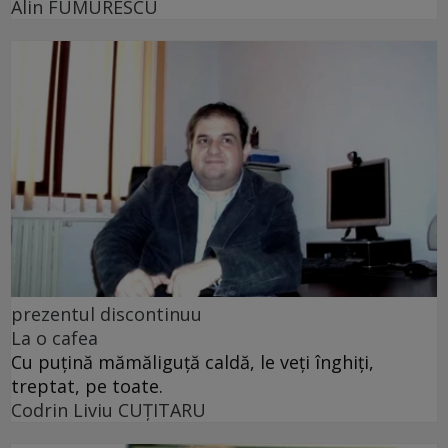
Alin FUMURESCU
prezentul discontinuu
La o cafea
Cu puţină mămăliguţă caldă, le veţi înghiţi,
treptat, pe toate.
Codrin Liviu CUŢITARU