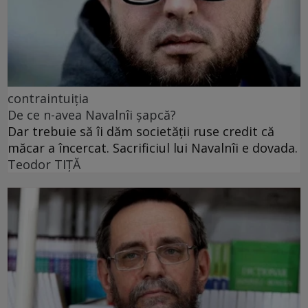
contraintuiția
De ce n-avea Navalnîi șapcă?
Dar trebuie să îi dăm societății ruse credit că
măcar a încercat. Sacrificiul lui Navalnîi e dovada.
Teodor TIŢĂ