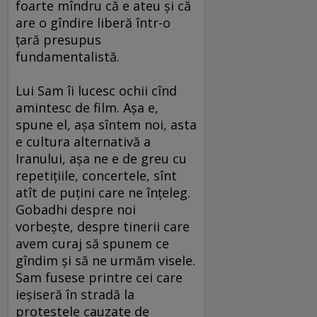
foarte mîndru că e ateu şi că
are o gîndire liberă într-o
ţară presupus
fundamentalistă.
Lui Sam îi lucesc ochii cînd
amintesc de film. Aşa e,
spune el, aşa sîntem noi, asta
e cultura alternativă a
Iranului, aşa ne e de greu cu
repetiţiile, concertele, sînt
atît de puţini care ne înţeleg.
Gobadhi despre noi
vorbeşte, despre tinerii care
avem curaj să spunem ce
gîndim şi să ne urmăm visele.
Sam fusese printre cei care
ieşiseră în stradă la
protestele cauzate de