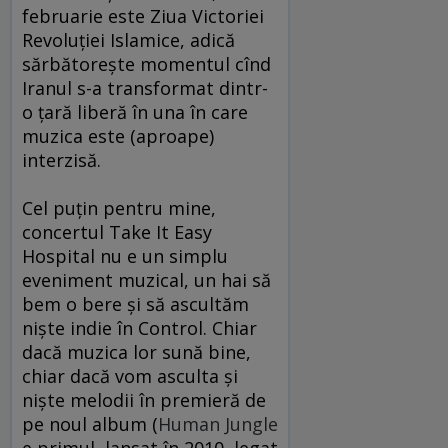
februarie este Ziua Victoriei
Revoluţiei Islamice, adică
sărbătoreşte momentul cînd
Iranul s-a transformat dintr-
o ţară liberă în una în care
muzica este (aproape)
interzisă.
Cel puţin pentru mine,
concertul Take It Easy
Hospital nu e un simplu
eveniment muzical, un hai să
bem o bere şi să ascultăm
nişte indie în Control. Chiar
dacă muzica lor sună bine,
chiar dacă vom asculta şi
nişte melodii în premieră de
pe noul album (
Human Jungle
e primul, lansat în 2010, legat