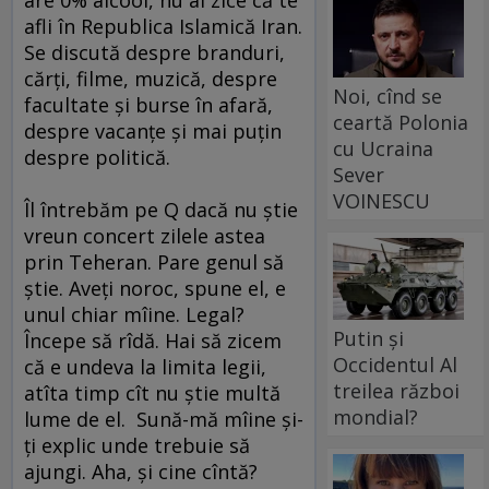
afli în Republica Islamică Iran.
Se discută despre branduri,
cărţi, filme, muzică, despre
Noi, cînd se
facultate şi burse în afară,
ceartă Polonia
despre vacanţe şi mai puţin
cu Ucraina
despre politică.
Sever
VOINESCU
Îl întrebăm pe Q dacă nu ştie
vreun concert zilele astea
prin Teheran. Pare genul să
ştie. Aveţi noroc, spune el, e
unul chiar mîine. Legal?
Putin și
Începe să rîdă. Hai să zicem
Occidentul Al
că e undeva la limita legii,
treilea război
atîta timp cît nu ştie multă
mondial?
lume de el. Sună-mă mîine şi-
ţi explic unde trebuie să
ajungi. Aha, şi cine cîntă?