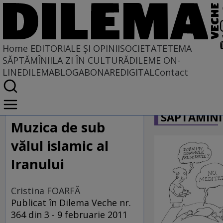
Home
EDITORIALE ȘI OPINII
SOCIETATE
TEMA
SĂPTĂMÎNII
LA ZI ÎN CULTURĂ
DILEME ON-
LINE
DILEMABLOG
ABONARE
DIGITAL
Contact
Home
CARICATU
EDITORIALE ȘI OPINII
SĂPTĂMÎNI
TÎLC SHOW
Muzica de sub
vălul islamic al
Iranului
Cristina FOARFĂ
Publicat în Dilema Veche nr.
364 din 3 - 9 februarie 2011