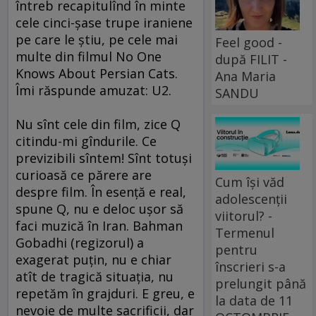
întreb recapitulînd în minte
cele cinci-şase trupe iraniene
pe care le ştiu, pe cele mai
Feel good -
multe din filmul No One
după FILIT -
Knows About Persian Cats.
Ana Maria
Îmi răspunde amuzat: U2.
SANDU
Nu sînt cele din film, zice Q
citindu-mi gîndurile. Ce
previzibili sîntem! Sînt totuşi
curioasă ce părere are
Cum își văd
despre film. În esenţă e real,
adolescenții
spune Q, nu e deloc uşor să
viitorul? -
faci muzică în Iran. Bahman
Termenul
Gobadhi (regizorul) a
pentru
exagerat puţin, nu e chiar
înscrieri s-a
atît de tragică situaţia, nu
prelungit până
repetăm în grajduri. E greu, e
la data de 11
nevoie de multe sacrificii, dar