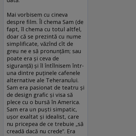
Mai vorbisem cu cineva
despre film. Îl chema Sam (de
fapt, îl chema cu totul altfel,
doar că se prezintă cu nume
simplificate, văzînd cît de
greu ne e să pronunţăm; sau
poate era şi ceva de
siguranţă) şi îl întîlnisem într-
una dintre puţinele cafenele
alternative ale Teheranului.
Sam era pasionat de teatru şi
de design grafic şi visa să
plece cu o bursă în America.
Sam era un puşti simpatic,
uşor exaltat şi idealist, care
nu pricepea de ce trebuie „să
creadă dacă nu crede“. Era