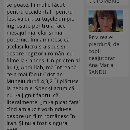
OCTOMBRIE
se poate. Filmul e făcut
pentru occidentali, pentru
festivaluri, cu tuşele un pic
îngroşate pentru a face
mesajul mai clar şi mai
Privirea ei
puternic. Îmi amintesc că
pierdută, de
acelaşi lucru s-a spus şi
copil
despre regizorii români cu
neajutorat
filme la Cannes. Un prieten al
Ana Maria
lui Q, Abdullah, mă întreabă
SANDU
ce-a mai făcut Cristian
Mungiu după 4,3,2. Îi plăcuse
la nebunie. Sper şi acum că
nu l-a jignit faptul că,
literalmente, „mi-a picat faţa“
cînd am auzit vorbindu-se
despre un film românesc în
Iran. Şi nu a fost singura
dată.