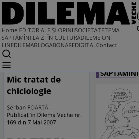
Home
EDITORIALE ȘI OPINII
SOCIETATE
TEMA
SĂPTĂMÎNII
LA ZI ÎN CULTURĂ
DILEME ON-
LINE
DILEMABLOG
ABONARE
DIGITAL
Contact
Home
CARICATU
EDITORIALE ȘI OPINII
SĂPTĂMÎNI
TÎLC SHOW
Mic tratat de
chiciologie
Şerban FOARŢĂ
Publicat în Dilema Veche nr.
169 din 7 Mai 2007