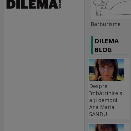
Barburisme
DILEMA
BLOG
Despre
îmbătrînire și
alți demoni
Ana Maria
SANDU