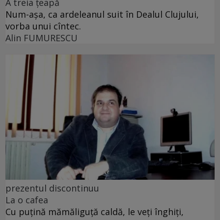
A treia țeapă
Num-așa, ca ardeleanul suit în Dealul Clujului,
vorba unui cîntec.
Alin FUMURESCU
prezentul discontinuu
La o cafea
Cu puţină mămăliguţă caldă, le veţi înghiţi,