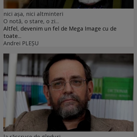
nici așa, nici altminteri
O notă, o stare, o zi...
Altfel, devenim un fel de Mega Image cu de
toate...
Andrei PLEŞU
la răscruce de gînduri