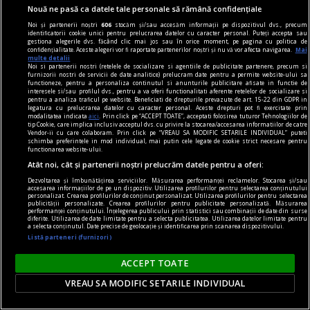
Nouă ne pasă ca datele tale personale să rămână confidențiale
Noi și partenerii noștri
606
stocăm și/sau accesăm informații pe dispozitivul dvs., precum
identificatorii cookie unici pentru prelucrarea datelor cu caracter personal. Puteți accepta sau
gestiona alegerile dvs. făcând clic mai jos sau în orice moment, pe pagina cu politica de
confidențialitate. Aceste alegeri vor fi raportate partenerilor noștri și nu vă vor afecta navigarea.
Mai
multe detalii
Viața de pe Pământ ar fi putut apărea de două
Noi si partenerii nostri (retelele de socializare si agentiile de publicitate partenere, precum si
furnizorii nostri de servicii de date analitice) prelucram date pentru a permite website-ului sa
ori. Ce spune, de fapt, noul studiu despre
functioneze, pentru a personaliza continutul si anunturile publicitare afisate in functie de
interesele si/sau profilul dvs., pentru a va oferi functionalitati aferente retelelor de socializare si
originea bacteriilor și arheelor
pentru a analiza traficul pe website. Beneficiati de drepturile prevazute de art. 15-22 din GDPR in
legatura cu prelucrarea datelor cu caracter personal. Aceste drepturi pot fi exercitate prin
Viața de pe Pământ ar putea avea o istorie mai
modalitatea indicata
aici
. Prin click pe “ACCEPT TOATE”, acceptati folosirea tuturor Tehnologiilor de
tip Cookie, care implica inclusiv acceptul dvs. cu privire la stocarea/accesarea informatiilor de catre
complicată decât sugerează imaginea clasică a
Vendor-ii cu care colaboram. Prin click pe “VREAU SA MODIFIC SETARILE INDIVIDUAL” puteti
schimba preferintele in mod individual, mai putin cele legate de cookie strict necesare pentru
unui singur început. Un studiu publicat în
functionarea website-ului.
Science Advances propune că trecerea de la
Atât noi, cât și partenerii noștri prelucrăm datele pentru a oferi:
chimia neînsuflețită la un metabolism complet
Dezvoltarea și îmbunătățirea serviciilor. Măsurarea performanței reclamelor. Stocarea și/sau
accesarea informațiilor de pe un dispozitiv. Utilizarea profilurilor pentru selectarea conținutului
autonom nu s-ar fi produs o singură dată.
personalizat. Crearea profilurilor de conținut personalizat. Utilizarea profilurilor pentru selectarea
publicității personalizate. Crearea profilurilor pentru publicitate personalizată. Măsurarea
performanței conținutului. Înțelegerea publicului prin statistici sau combinații de date din surse
diferite. Utilizarea de date limitate pentru a selecta publicitatea. Utilizarea datelor limitate pentru
a selecta conținutul. Date precise de geolocație și identificarea prin scanarea dispozitivului.
Listă parteneri (furnizori)
ACCEPT TOATE
VREAU SA MODIFIC SETARILE INDIVIDUAL