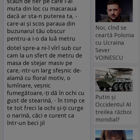
scaun de fier pe care l-ai
muta din loc cu macaraua
dacă ar sta-n puterea ta, -
care-ai şi scos paraua din
Noi, cînd se
buzunarul tău obscur
ceartă Polonia
pentru-a i-o da luâ metru
cu Ucraina
dotel spre-a ni-l vîrî sub cur
Sever
cam la un sfert de metru de
VOINESCU
masa de stejar masiv pe
care,-ntr-un larg sfeşnic de-
alamă cu floral motiv, o
lumînare, veşnic
fumegătoare,-ţi dă în ochi cu
Putin și
gust de stearină, - în timp ce
Occidentul Al
te tot freci la ochi şi-ţi curge
treilea război
o narină, căci e curent ca
mondial?
într-un beci jil