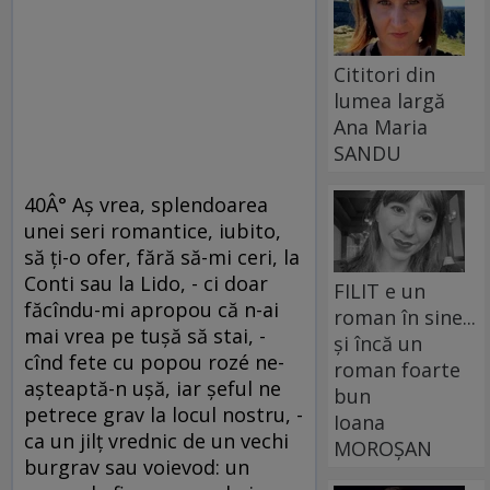
Cititori din
lumea largă
Ana Maria
SANDU
40Â° Aş vrea, splendoarea
unei seri romantice, iubito,
să ţi-o ofer, fără să-mi ceri, la
Conti sau la Lido, - ci doar
FILIT e un
făcîndu-mi apropou că n-ai
roman în sine...
mai vrea pe tuşă să stai, -
și încă un
cînd fete cu popou rozé ne-
roman foarte
aşteaptă-n uşă, iar şeful ne
bun
petrece grav la locul nostru, -
Ioana
ca un jilţ vrednic de un vechi
MOROȘAN
burgrav sau voievod: un