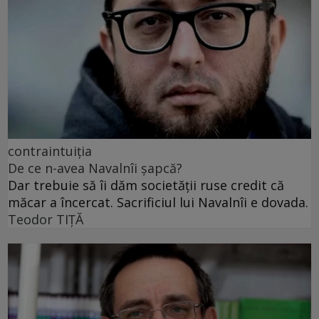
contraintuiția
De ce n-avea Navalnîi șapcă?
Dar trebuie să îi dăm societății ruse credit că
măcar a încercat. Sacrificiul lui Navalnîi e dovada.
Teodor TIŢĂ