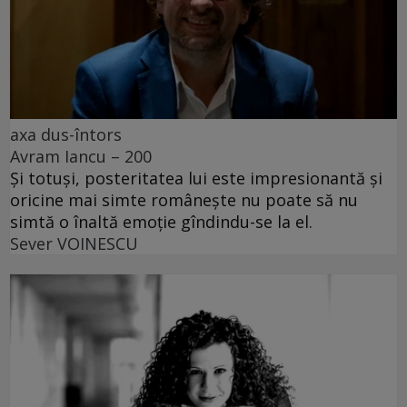
axa dus-întors
Avram Iancu – 200
Și totuși, posteritatea lui este impresionantă și
oricine mai simte românește nu poate să nu
simtă o înaltă emoție gîndindu-se la el.
Sever VOINESCU