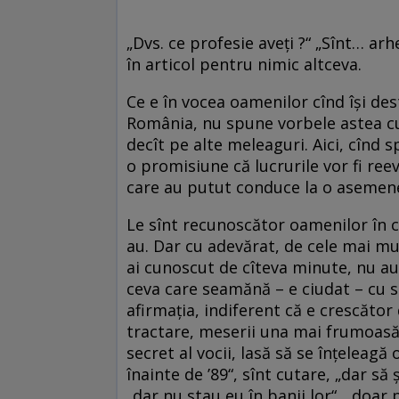
„Dvs. ce profesie aveți ?“ „Sînt… ar
în articol pentru nimic altceva.
Ce e în vocea oamenilor cînd își de
România, nu spune vorbele astea cu
decît pe alte meleaguri. Aici, cînd sp
o promisiune că lucrurile vor fi r
care au putut conduce la o asemene
Le sînt recunoscător oamenilor în c
au. Dar cu adevărat, de cele mai mu
ai cunoscut de cîteva minute, nu auzi
ceva care seamănă – e ciudat – cu 
afirmația, indiferent că e crescăto
tractare, meserii una mai frumoasă c
secret al vocii, lasă să se înțeleagă
înainte de ’89“, sînt cutare, „dar să
„dar nu stau eu în banii lor“, „doar 