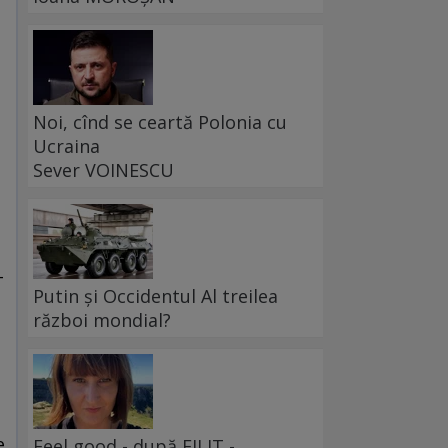
Noi, cînd se ceartă Polonia cu
Ucraina
Sever VOINESCU
-
Putin și Occidentul Al treilea
război mondial?
e
Feel good - după FILIT -