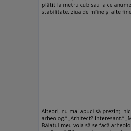
plătit la metru cub sau la ce anume?)
stabilitate, ziua de mîine și alte fine
Alteori, nu mai apuci să prezinți nic
arheolog.“ „Arhitect? Interesant.“ „M
Băiatul meu voia să se facă arheolog