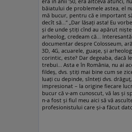
era în anii ’50, era altceva atunci,
băiatului de problemele astea, el nu
mă bucur, pentru că e important să-ți
decît să…“ „Dar lăsați asta! Eu vorbe
și de unde știți cînd au apărut nișt
arheolog, credeam că… Interesantă 
documentar despre Colosseum, arăt
3D, 4G, acuarele, guașe, și arheologi
corintic, este? Dar degeaba, dacă le 
trebui… Asta e în România, nu ai acce
fildeș, dvs. știți mai bine cum se z
luați cu depinde, sînteți dvs. drăguț
impresionat – la origine fiecare lu
bucur că v-am cunoscut, vă las și sp
n-a fost și fiul meu aici să vă ascul
profesionistului care și-a făcut dat