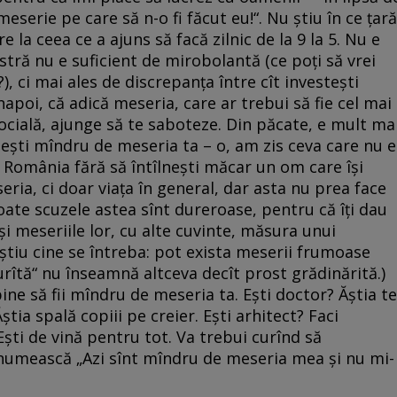
eserie pe care să n-o fi făcut eu!“. Nu știu în ce țară
e la ceea ce a ajuns să facă zilnic de la 9 la 5. Nu e
tră nu e suficient de mirobolantă (ce poți să vrei
), ci mai ales de discrepanța între cît investești
înapoi, că adică meseria, care ar trebui să fie cel mai
cială, ajunge să te saboteze. Din păcate, e mult ma
 ești mîndru de meseria ta – o, am zis ceva care nu e
în România fără să întîlnești măcar un om care își
ria, ci doar viața în general, dar asta nu prea face
toate scuzele astea sînt dureroase, pentru că îți dau
 meseriile lor, cu alte cuvinte, măsura unui
 știu cine se întreba: pot exista meserii frumoase
 „urîtă“ nu înseamnă altceva decît prost grădinărită.)
bine să fii mîndru de meseria ta. Ești doctor? Ăștia te
știa spală copiii pe creier. Ești arhitect? Faci
ști de vină pentru tot. Va trebui curînd să
numească „Azi sînt mîndru de meseria mea și nu mi-