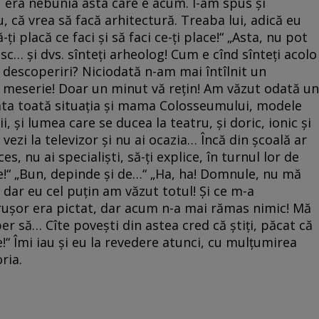
 nu era nebunia asta care e acum. I-am spus și
, că vrea să facă arhitectură. Treaba lui, adică eu
 placă ce faci și să faci ce-ți place!“ „Asta, nu pot
sc… și dvs. sînteți arheolog! Cum e cînd sînteți acolo
e descoperiri? Niciodată n-am mai întîlnit un
meserie! Doar un minut vă rețin! Am văzut odată un
a toată situația și mama Colosseumului, modele
i, și lumea care se ducea la teatru, și doric, ionic și
vezi la televizor și nu ai ocazia… Încă din școală ar
s, nu ai specialiști, să-ți explice, în turnul lor de
ice!“ „Bun, depinde și de…“ „Ha, ha! Domnule, nu mă
, dar eu cel puțin am văzut totul! Și ce m-a
crușor era pictat, dar acum n-a mai rămas nimic! Mă
er să… Cîte povești din astea cred că știți, păcat că
te!“ Îmi iau și eu la revedere atunci, cu mulțumirea
oria.