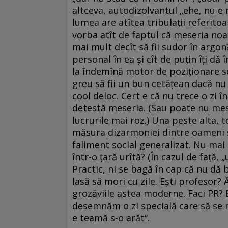
altceva, autodizolvantul „ehe, nu e m
lumea are atîtea tribulații referitoar
vorba atît de faptul că meseria noas
mai mult decît să fii sudor în argon?
personal în ea și cît de puțin îți dă 
la îndemînă motor de poziționare so
greu să fii un bun cetățean dacă nu
­cool deloc. Cert e că nu trece o zi 
detestă meseria. (Sau poate nu mese
lucrurile mai roz.) Una peste alta, 
măsura dizarmoniei dintre oameni și
faliment social generalizat. Nu mai
într-o țară urîtă? (În cazul de față,
Practic, ni se bagă în cap că nu dă 
lasă să mori cu zile. Ești profesor? Ă
grozăviile astea moderne. Faci PR? E
desemnăm o zi specială care să se 
e teamă s-o arăt“.