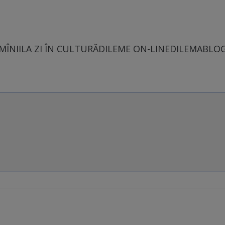
MÎNII
LA ZI ÎN CULTURĂ
DILEME ON-LINE
DILEMABLO