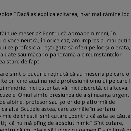
heolog.“ Dacă aș explica ezitarea, n-ar mai rămîne loc
stăinuie meseria? Pentru că aproape nimeni, în
 o voce neutră, în orice caz, am impresia, mai puțin
ui ce profesie ai, ești gata să oferi pe loc și o erată,
eevaluate sau măcar o panoramă a circumstanțelor
a stare de fapt.
are simt o bucurie reținută că au meseria pe care o
lte ori cînd auzi numele profesiunii omului pe care l
 mîndrie, nici ostentativă, nici discretă, ci altceva,
scuzele. Omul simte presiunea de a-și nuanța urgent
r de albine, profesor sau șofer de platformă de
a alta. Scuzele astea, care zornăie în sertarul
 o mie de chestii: sînt cutare „pentru că asta se căuta
 știți că nu mă plîng de absolut nimic“. Sînt cutare,
pentru că îmi place să lucrez cu oamenii“ – în lipsă d