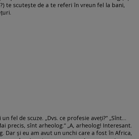
 te scutește de a te referi în vreun fel la bani,
țuri.
i un fel de scuze. „Dvs. ce profesie aveți?“ „Sînt…
ai precis, sînt arheolog.“ „A, arheolog! Interesant.
. Dar și eu am avut un unchi care a fost în Africa,