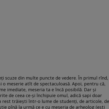
nți scuze din multe puncte de vedere. În primul rînd,
ai o meserie atît de spectaculoasă. Apoi, pentru că,
me imediate, meseria ta e încă posibilă. Dar și
erite de ceea ce-și închipuie omul, adică sapi doar
 rest trăiești într-o lume de studenți, de articole, d
 știe pînă la urmă ce e cu meseria de arheolog (ești