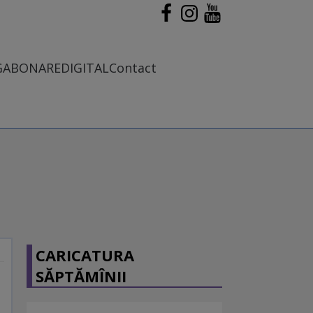
G
ABONARE
DIGITAL
Contact
CARICATURA
SĂPTĂMÎNII