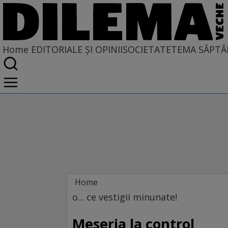
Home
EDITORIALE ȘI OPINII
SOCIETATE
TEMA SĂPTĂ
Home
EDITORIALE ȘI OPINII
o... ce vestigii minunate!
TÎLC SHOW
Meseria la control