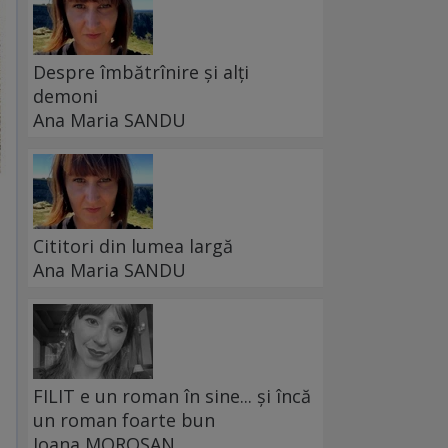
Despre îmbătrînire și alți
demoni
Ana Maria SANDU
Cititori din lumea largă
Ana Maria SANDU
FILIT e un roman în sine... și încă
un roman foarte bun
Ioana MOROȘAN