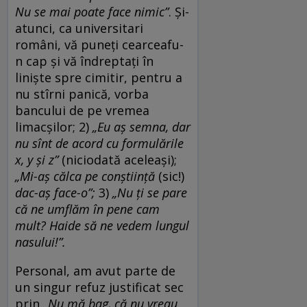
Nu se mai poate face nimic”
. Și-
atunci, ca universitari
români, vă puneți cearceafu-
n cap și vă îndreptați în
liniște spre cimitir, pentru a
nu stîrni panică, vorba
bancului de pe vremea
limacșilor; 2)
„Eu aș semna, dar
nu sînt de acord cu formulările
x, y și z”
(niciodată aceleași);
„Mi-aș călca pe conștiință
(sic!)
dac-aș face-o”;
3)
„Nu ți se pare
că ne umflăm în pene cam
mult? Haide să ne vedem lungul
nasului!”.
Personal, am avut parte de
un singur refuz justificat sec
prin
„Nu mă bag, că nu vreau