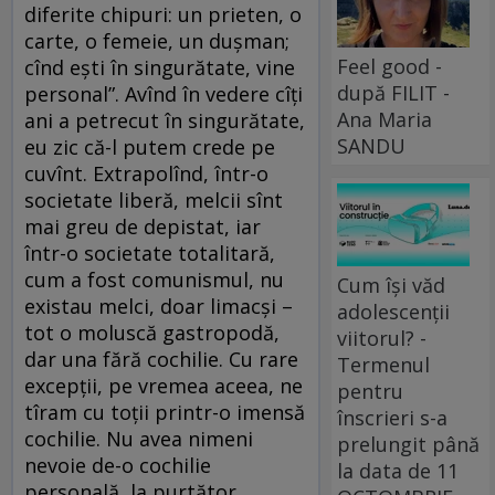
diferite chipuri: un prieten, o
carte, o femeie, un duşman;
Feel good -
cînd eşti în singurătate, vine
după FILIT -
personal”. Avînd în vedere cîți
Ana Maria
ani a petrecut în singurătate,
SANDU
eu zic că-l putem crede pe
cuvînt. Extrapolînd, într-o
societate liberă, melcii sînt
mai greu de depistat, iar
într-o societate totalitară,
cum a fost comunismul, nu
Cum își văd
existau melci, doar limacși –
adolescenții
tot o moluscă gastropodă,
viitorul? -
dar una fără cochilie. Cu rare
Termenul
excepții, pe vremea aceea, ne
pentru
tîram cu toții printr-o imensă
înscrieri s-a
cochilie. Nu avea nimeni
prelungit până
nevoie de-o cochilie
la data de 11
personală, la purtător.