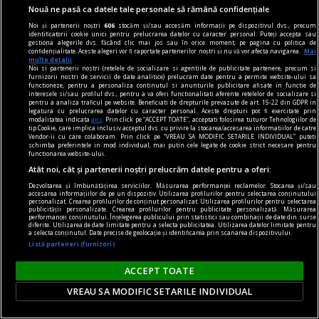
Nouă ne pasă ca datele tale personale să rămână confidențiale
încruntat cînd au văzut numărul nostru de
Noi și partenerii noștri
606
stocăm și/sau accesăm informații pe dispozitivul dvs., precum
săptămîna trecută.
identificatorii cookie unici pentru prelucrarea datelor cu caracter personal. Puteți accepta sau
gestiona alegerile dvs. făcând clic mai jos sau în orice moment, pe pagina cu politica de
Sever VOINESCU
confidențialitate. Aceste alegeri vor fi raportate partenerilor noștri și nu vă vor afecta navigarea.
Mai
multe detalii
Noi si partenerii nostri (retelele de socializare si agentiile de publicitate partenere, precum si
furnizorii nostri de servicii de date analitice) prelucram date pentru a permite website-ului sa
functioneze, pentru a personaliza continutul si anunturile publicitare afisate in functie de
interesele si/sau profilul dvs., pentru a va oferi functionalitati aferente retelelor de socializare si
pentru a analiza traficul pe website. Beneficiati de drepturile prevazute de art. 15-22 din GDPR in
legatura cu prelucrarea datelor cu caracter personal. Aceste drepturi pot fi exercitate prin
modalitatea indicata
aici
. Prin click pe “ACCEPT TOATE”, acceptati folosirea tuturor Tehnologiilor de
tip Cookie, care implica inclusiv acceptul dvs. cu privire la stocarea/accesarea informatiilor de catre
Vendor-ii cu care colaboram. Prin click pe “VREAU SA MODIFIC SETARILE INDIVIDUAL” puteti
schimba preferintele in mod individual, mai putin cele legate de cookie strict necesare pentru
functionarea website-ului.
Atât noi, cât și partenerii noștri prelucrăm datele pentru a oferi:
Dezvoltarea și îmbunătățirea serviciilor. Măsurarea performanței reclamelor. Stocarea și/sau
accesarea informațiilor de pe un dispozitiv. Utilizarea profilurilor pentru selectarea conținutului
personalizat. Crearea profilurilor de conținut personalizat. Utilizarea profilurilor pentru selectarea
publicității personalizate. Crearea profilurilor pentru publicitate personalizată. Măsurarea
performanței conținutului. Înțelegerea publicului prin statistici sau combinații de date din surse
diferite. Utilizarea de date limitate pentru a selecta publicitatea. Utilizarea datelor limitate pentru
a selecta conținutul. Date precise de geolocație și identificarea prin scanarea dispozitivului.
Listă parteneri (furnizori)
viața de capital
ACCEPT TOATE
Cînd economia de piață s-a pierdut printre
VREAU SA MODIFIC SETARILE INDIVIDUAL
proteste
Întrebarea este: pînă unde vor merge încălcările