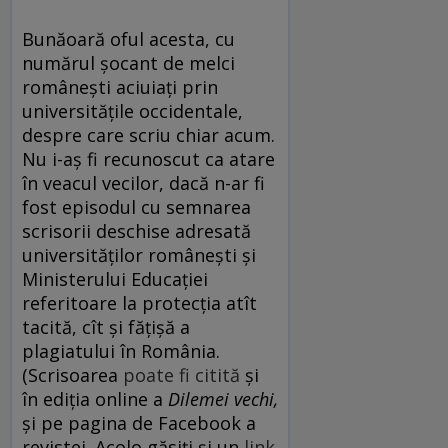
Bunăoară oful acesta, cu
numărul șocant de melci
românești aciuiați prin
universitățile occidentale,
despre care scriu chiar acum.
Nu i-aș fi recunoscut ca atare
în veacul vecilor, dacă n-ar fi
fost episodul cu semnarea
scrisorii deschise adresată
universităților românești și
Ministerului Educației
referitoare la protecția atît
tacită, cît și fățișă a
plagiatului în România.
(Scrisoarea
poate fi citită
și
în ediția online a
Dilemei vechi,
și pe pagina de Facebook a
revistei. Acolo găsiți și un
link