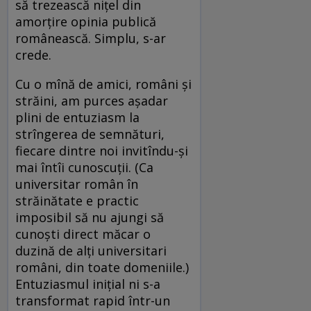
să trezească nițel din
amorțire opinia publică
românească. Simplu, s-ar
crede.
Cu o mînă de amici, români și
străini, am purces așadar
plini de entuziasm la
strîngerea de semnături,
fiecare dintre noi invitîndu-și
mai întîi cunoscuții. (Ca
universitar român în
străinătate e practic
imposibil să nu ajungi să
cunoști direct măcar o
duzină de alți universitari
români, din toate domeniile.)
Entuziasmul inițial ni s-a
transformat rapid într-un