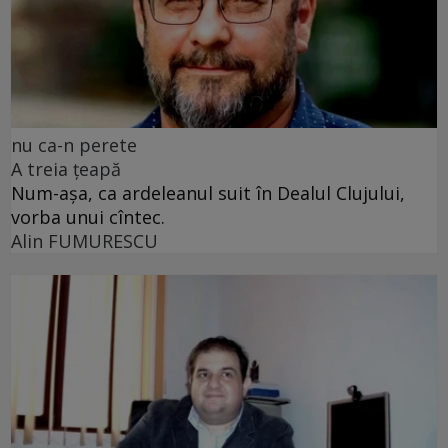
nu ca-n perete
A treia țeapă
Num-așa, ca ardeleanul suit în Dealul Clujului,
vorba unui cîntec.
Alin FUMURESCU