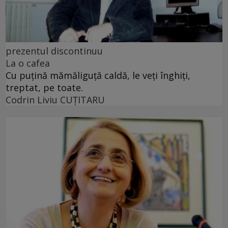
prezentul discontinuu
La o cafea
Cu puţină mămăliguţă caldă, le veţi înghiţi,
treptat, pe toate.
Codrin Liviu CUŢITARU