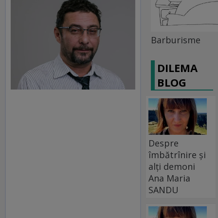
Barburisme
DILEMA
BLOG
Despre
îmbătrînire și
alți demoni
Ana Maria
SANDU