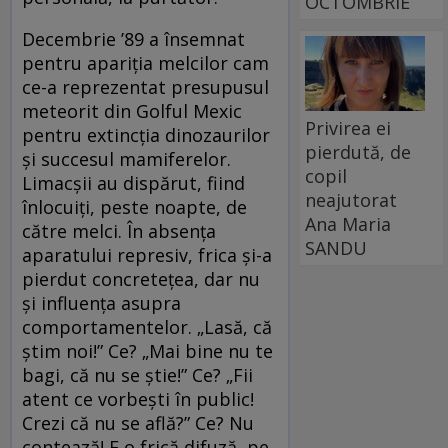
OCTOMBRIE
Decembrie ’89 a însemnat
pentru apariția melcilor cam
ce-a reprezentat presupusul
meteorit din Golful Mexic
Privirea ei
pentru extincția dinozaurilor
pierdută, de
și succesul mamiferelor.
copil
Limacșii au dispărut, fiind
neajutorat
înlocuiți, peste noapte, de
Ana Maria
către melci. În absența
SANDU
aparatului represiv, frica și-a
pierdut concretețea, dar nu
și influența asupra
comportamentelor. „Lasă, că
știm noi!” Ce? „Mai bine nu te
bagi, că nu se știe!” Ce? „Fii
atent ce vorbești în public!
Crezi că nu se află?” Ce? Nu
contează! E o frică difuză, pe