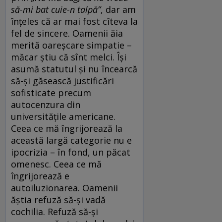
să-mi bat cuie-n talpă”
, dar am
înțeles că ar mai fost cîteva la
fel de sincere. Oamenii ăia
merită oareșcare simpatie –
măcar știu că sînt melci. Își
asumă statutul și nu încearcă
să-și găsească justificări
sofisticate precum
autocenzura din
universitățile americane.
Ceea ce mă îngrijorează la
această largă categorie nu e
ipocrizia – în fond, un păcat
omenesc. Ceea ce mă
îngrijorează e
autoiluzionarea. Oamenii
ăștia refuză să-și vadă
cochilia. Refuză să-și