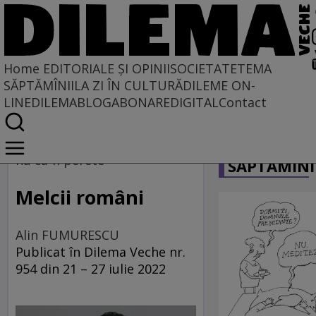
Home
EDITORIALE ȘI OPINII
SOCIETATE
TEMA
SĂPTĂMÎNII
LA ZI ÎN CULTURĂ
DILEME ON-
LINE
DILEMABLOG
ABONARE
DIGITAL
Contact
Home
CARICATU
EDITORIALE ȘI OPINII
nu ca-n perete
SĂPTĂMÎNI
TÎLC SHOW
Melcii români
Alin FUMURESCU
Publicat în Dilema Veche nr.
954 din 21 – 27 iulie 2022