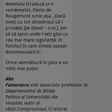
diavolului
(tradusă și-n
românește), Denis de
Rougemont scrie așa: „Dacă
țineți cu tot dinadinsul să-l
prindeți
[pe diavol – n.m.],
am
să vă spun unde-l veți găsi cu
cea mai mare siguranță: în
fotoliul în care sînteți așezat
dumneavoastră”.
Orice semnătură în plus e un
melc mai puțin.
Alin
Fumurescu
este
associate professor
la
Departamentul de Științe
Politice al Universității din
Houston, autor al
cărții
Compromisul. O istorie