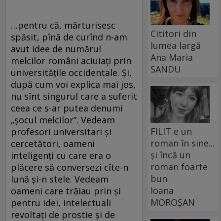
…pentru că, mărturisesc
Cititori din
spăsit, pînă de curînd n-am
lumea largă
avut idee de numărul
Ana Maria
melcilor români aciuiați prin
SANDU
universitățile occidentale. Și,
după cum voi explica mai jos,
nu sînt singurul care a suferit
ceea ce s-ar putea denumi
„șocul melcilor”. Vedeam
FILIT e un
profesori universitari și
roman în sine...
cercetători, oameni
și încă un
inteligenți cu care era o
roman foarte
plăcere să conversezi cîte-n
bun
lună și-n stele. Vedeam
Ioana
oameni care trăiau prin și
MOROȘAN
pentru idei, intelectuali
revoltați de prostie și de