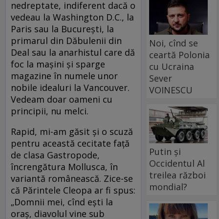
nedreptate, indiferent dacă o
vedeau la Washington D.C., la
Paris sau la București, la
primarul din Dăbulenii din
Noi, cînd se
Deal sau la anarhistul care dă
ceartă Polonia
foc la mașini și sparge
cu Ucraina
magazine în numele unor
Sever
nobile idealuri la Vancouver.
VOINESCU
Vedeam doar oameni cu
principii, nu melci.
Rapid, mi-am găsit și o scuză
pentru această cecitate față
Putin și
de clasa Gastropode,
Occidentul Al
încrengătura Mollusca, în
treilea război
variantă românească. Zice-se
mondial?
că Părintele Cleopa ar fi spus:
„Domnii mei, cînd eşti la
oraş, diavolul vine sub