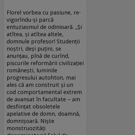
Florel vorbea cu pasiune, re­
vi­go­rîndu-și parcă
entuziasmul de odinioară. „Și
atîtea, și atîtea altele,
domnule profesor! Studenții
noștri, deși puțini, se
anunțau, pînă de curînd,
piscurile reformării civilizației
românești, luminile
progresului autohton, mai
ales că am construit și un
cod comportamental extrem
de avansat în facultate – am
desființat obsoletele
apelative de domn, doamnă,
domnișoară. Niște
monstruozități