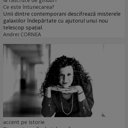
la răscruce de gînduri
Ce este întunecarea?
Unii dintre contemporani descifrează misterele
galaxiilor îndepărtate cu ajutorul unui nou
telescop spațial.
Andrei CORNEA
accent pe istorie