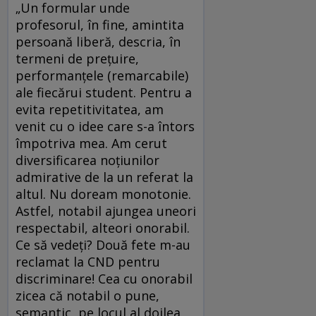
„Un formular unde
profesorul, în fine, amintita
persoană liberă, descria, în
termeni de prețuire,
performanțele (remarcabile)
ale fiecărui student. Pentru a
evita repetitivitatea, am
venit cu o idee care s-a întors
împotriva mea. Am cerut
diversificarea noțiunilor
admirative de la un referat la
altul. Nu doream monotonie.
Astfel, notabil ajungea uneori
respectabil, alteori onorabil.
Ce să vedeți? Două fete m-au
reclamat la CND pentru
discriminare! Cea cu onorabil
zicea că notabil o pune,
semantic, pe locul al doilea,