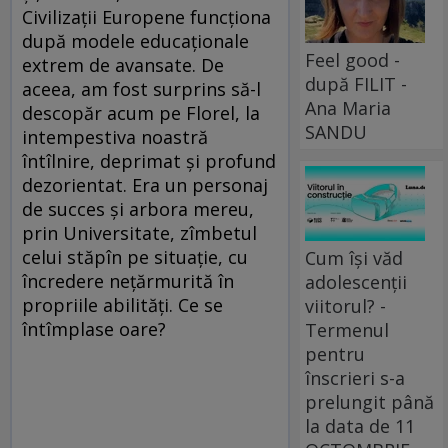
Civilizații Europene funcționa
după modele educaționale
Feel good -
extrem de avansate. De
după FILIT -
aceea, am fost surprins să-l
Ana Maria
descopăr acum pe Florel, la
SANDU
intempestiva noastră
întîlnire, deprimat și profund
dezorientat. Era un personaj
de succes și arbora mereu,
prin Universitate, zîmbetul
celui stăpîn pe situație, cu
Cum își văd
încredere nețărmurită în
adolescenții
propriile abilități. Ce se
viitorul? -
întîmplase oare?
Termenul
pentru
înscrieri s-a
prelungit până
la data de 11