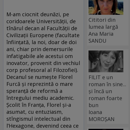
M-am ciocnit deunăzi, pe
Cititori din
coridoarele Universității, de
lumea largă
tînărul decan al Facultății de
Ana Maria
Civilizații Europene (facultate
SANDU
înființată, la noi, doar de doi
ani, chiar prin demersurile
infatigabile ale acestui om
inovator, provenit din vechiul
corp profesoral al Filozofiei).
Decanul se numește Florel
FILIT e un
Furcă și reprezintă o mare
roman în sine...
speranță de reformă a
și încă un
întregului mediu academic.
roman foarte
Școlit în Franța, Florel și-a
bun
asumat, cu entuziasm,
Ioana
stîngismul intelectual din
MOROȘAN
l’Hexagone, devenind ceea ce