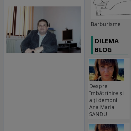
Barburisme
DILEMA
BLOG
Despre
îmbătrînire și
alți demoni
Ana Maria
SANDU