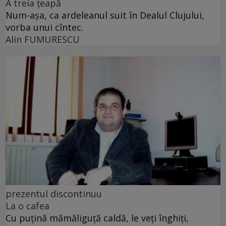
A treia țeapă
Num-așa, ca ardeleanul suit în Dealul Clujului,
vorba unui cîntec.
Alin FUMURESCU
prezentul discontinuu
La o cafea
Cu puţină mămăliguţă caldă, le veţi înghiţi,