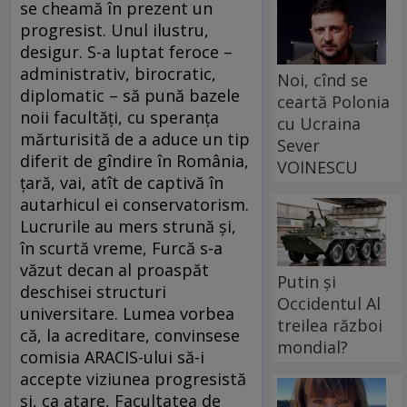
se cheamă în prezent un
progresist. Unul ilustru,
desigur. S-a luptat feroce –
administrativ, birocratic,
Noi, cînd se
diplomatic – să pună bazele
ceartă Polonia
noii facultăți, cu speranța
cu Ucraina
mărturisită de a aduce un tip
Sever
diferit de gîndire în România,
VOINESCU
țară, vai, atît de captivă în
autarhicul ei conservatorism.
Lucrurile au mers strună și,
în scurtă vreme, Furcă s-a
văzut decan al proaspăt
Putin și
deschisei structuri
Occidentul Al
universitare. Lumea vorbea
treilea război
că, la acreditare, convinsese
mondial?
comisia ARACIS-ului să-i
accepte viziunea progresistă
și, ca atare, Facultatea de