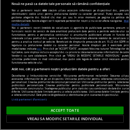
Nouă ne pasă ca datele tale personale să rămână confidențiale
Noi și partenerii noștri
606
stocăm și/sau accesăm informații pe dispozitivul dvs., precum
identificatorii cookie unici pentru prelucrarea datelor cu caracter personal. Puteți accepta sau
gestiona alegerile dvs. făcând clic mai jos sau în orice moment, pe pagina cu politica de
confidențialitate. Aceste alegeri vor fi raportate partenerilor noștri și nu vă vor afecta navigarea.
Mai
multe detalii
Noi si partenerii nostri (retelele de socializare si agentiile de publicitate partenere, precum si
furnizorii nostri de servicii de date analitice) prelucram date pentru a permite website-ului sa
functioneze, pentru a personaliza continutul si anunturile publicitare afisate in functie de
interesele si/sau profilul dvs., pentru a va oferi functionalitati aferente retelelor de socializare si
pentru a analiza traficul pe website. Beneficiati de drepturile prevazute de art. 15-22 din GDPR in
legatura cu prelucrarea datelor cu caracter personal. Aceste drepturi pot fi exercitate prin
nici așa, nici altminteri
modalitatea indicata
aici
. Prin click pe “ACCEPT TOATE”, acceptati folosirea tuturor Tehnologiilor de
tip Cookie, care implica inclusiv acceptul dvs. cu privire la stocarea/accesarea informatiilor de catre
Cum trebuie să fie un președinte
Vendor-ii cu care colaboram. Prin click pe “VREAU SA MODIFIC SETARILE INDIVIDUAL” puteti
schimba preferintele in mod individual, mai putin cele legate de cookie strict necesare pentru
Nu cred în nici o campanie electorală construită
functionarea website-ului.
Atât noi, cât și partenerii noștri prelucrăm datele pentru a oferi:
pe negativitate, pe agresiune, pe obsesii strict
individuale.
Dezvoltarea și îmbunătățirea serviciilor. Măsurarea performanței reclamelor. Stocarea și/sau
accesarea informațiilor de pe un dispozitiv. Utilizarea profilurilor pentru selectarea conținutului
personalizat. Crearea profilurilor de conținut personalizat. Utilizarea profilurilor pentru selectarea
Andrei PLEŞU
publicității personalizate. Crearea profilurilor pentru publicitate personalizată. Măsurarea
performanței conținutului. Înțelegerea publicului prin statistici sau combinații de date din surse
diferite. Utilizarea de date limitate pentru a selecta publicitatea. Utilizarea datelor limitate pentru
a selecta conținutul. Date precise de geolocație și identificarea prin scanarea dispozitivului.
Listă parteneri (furnizori)
ACCEPT TOATE
VREAU SA MODIFIC SETARILE INDIVIDUAL