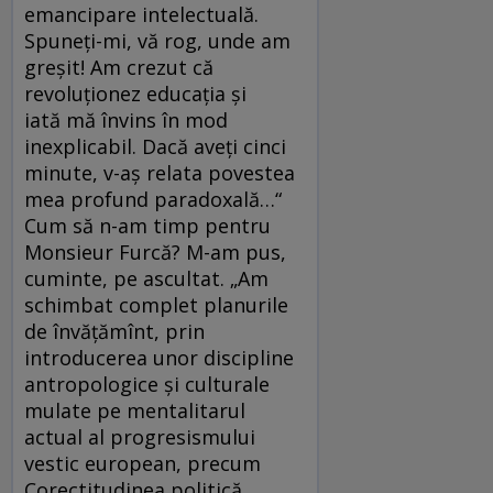
emancipare intelectuală.
Spuneți-mi, vă rog, unde am
greșit! Am crezut că
revoluționez educația și
iată mă învins în mod
inexplicabil. Dacă aveți cinci
minute, v-aș relata povestea
mea profund paradoxală…“
Cum să n-am timp pentru
Mon­sieur Furcă? M-am pus,
cuminte, pe ascultat. „Am
schimbat complet planurile
de învățămînt, prin
introducerea unor discipline
antropologice și culturale
mulate pe mentalitarul
actual al progresismului
vestic european, precum
Corectitudinea politică,