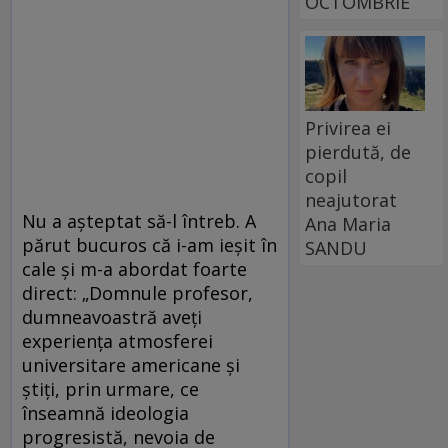
OCTOMBRIE
Privirea ei
pierdută, de
copil
neajutorat
Nu a așteptat să-l întreb. A
Ana Maria
părut bucuros că i-am ieșit în
SANDU
cale și m-a abordat foarte
direct: „Domnule profesor,
dumneavoastră aveți
experiența atmosferei
universitare americane și
știți, prin urmare, ce
înseamnă ideologia
progresistă, nevoia de