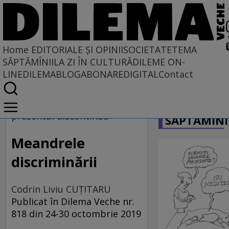
Home
EDITORIALE ȘI OPINII
SOCIETATE
TEMA
SĂPTĂMÎNII
LA ZI ÎN CULTURĂ
DILEME ON-
LINE
DILEMABLOG
ABONARE
DIGITAL
Contact
Home
CARICATU
EDITORIALE ȘI OPINII
prezentul discontinuu
SĂPTĂMÎNI
TÎLC SHOW
Meandrele
discriminării
Codrin Liviu CUŢITARU
Publicat în Dilema Veche nr.
818 din 24-30 octombrie 2019