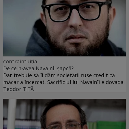
contraintuiția
De ce n-avea Navalnîi șapcă?
Dar trebuie să îi dăm societății ruse credit că
măcar a încercat. Sacrificiul lui Navalnîi e dovada.
Teodor TIŢĂ