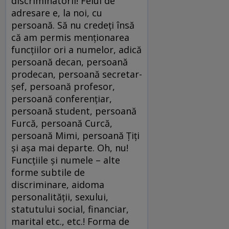
discriminatorii! Felul de
adresare e, la noi, cu
persoană. Să nu credeți însă
că am permis menționarea
funcțiilor ori a numelor, adică
persoană decan, persoană
prodecan, persoană secretar-
șef, persoană profesor,
persoană conferențiar,
persoană student, persoană
Furcă, persoană Curcă,
persoană Mimi, persoană Țiți
și așa mai departe. Oh, nu!
Funcțiile și numele – alte
forme subtile de
discriminare, aidoma
personalității, sexului,
statutului social, financiar,
marital etc., etc.! Forma de