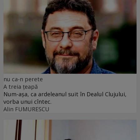
nu ca-n perete
A treia țeapă
Num-așa, ca ardeleanul suit în Dealul Clujului,
vorba unui cîntec.
Alin FUMURESCU