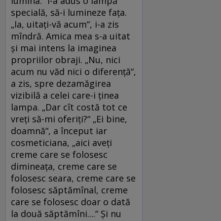
lumina.“ I-a adus o lampă
specială, să-i lumineze faţa.
„Ia, uitaţi-vă acum“, i-a zis
mîndră. Amica mea s-a uitat
şi mai intens la imaginea
propriilor obraji. „Nu, nici
acum nu văd nici o diferenţă“,
a zis, spre dezamăgirea
vizibilă a celei care-i ţinea
lampa. „Dar cît costă tot ce
vreţi să-mi oferiţi?“ „Ei bine,
doamnă“, a început iar
cosmeticiana, „aici aveţi
creme care se folosesc
dimineaţa, creme care se
folosesc seara, creme care se
folosesc săptămînal, creme
care se folosesc doar o dată
la două săptămîni....“ Şi nu