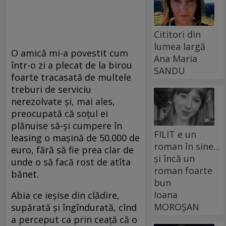
Cititori din
lumea largă
O amică mi-a povestit cum
Ana Maria
într-o zi a plecat de la birou
SANDU
foarte tracasată de multele
treburi de serviciu
nerezolvate şi, mai ales,
preocupată că soţul ei
plănuise să-şi cumpere în
FILIT e un
leasing o maşină de 50.000 de
roman în sine...
euro, fără să fie prea clar de
și încă un
unde o să facă rost de atîta
roman foarte
bănet.
bun
Ioana
Abia ce ieşise din clădire,
MOROȘAN
supărată şi îngîndurată, cînd
a perceput ca prin ceaţă că o