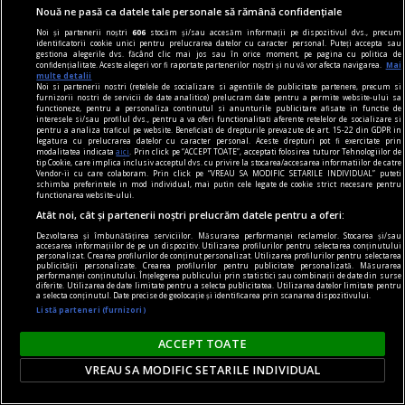
Nouă ne pasă ca datele tale personale să rămână confidențiale
Și totuși, posteritatea lui este impresionantă și
Noi și partenerii noștri
606
stocăm și/sau accesăm informații pe dispozitivul dvs., precum
oricine mai simte românește nu poate să nu
identificatorii cookie unici pentru prelucrarea datelor cu caracter personal. Puteți accepta sau
gestiona alegerile dvs. făcând clic mai jos sau în orice moment, pe pagina cu politica de
simtă o înaltă emoție gîndindu-se la el.
confidențialitate. Aceste alegeri vor fi raportate partenerilor noștri și nu vă vor afecta navigarea.
Mai
multe detalii
Sever VOINESCU
Noi si partenerii nostri (retelele de socializare si agentiile de publicitate partenere, precum si
furnizorii nostri de servicii de date analitice) prelucram date pentru a permite website-ului sa
functioneze, pentru a personaliza continutul si anunturile publicitare afisate in functie de
interesele si/sau profilul dvs., pentru a va oferi functionalitati aferente retelelor de socializare si
pentru a analiza traficul pe website. Beneficiati de drepturile prevazute de art. 15-22 din GDPR in
legatura cu prelucrarea datelor cu caracter personal. Aceste drepturi pot fi exercitate prin
modalitatea indicata
aici
. Prin click pe “ACCEPT TOATE”, acceptati folosirea tuturor Tehnologiilor de
tip Cookie, care implica inclusiv acceptul dvs. cu privire la stocarea/accesarea informatiilor de catre
Vendor-ii cu care colaboram. Prin click pe “VREAU SA MODIFIC SETARILE INDIVIDUAL” puteti
schimba preferintele in mod individual, mai putin cele legate de cookie strict necesare pentru
functionarea website-ului.
Atât noi, cât și partenerii noștri prelucrăm datele pentru a oferi:
Dezvoltarea și îmbunătățirea serviciilor. Măsurarea performanței reclamelor. Stocarea și/sau
accesarea informațiilor de pe un dispozitiv. Utilizarea profilurilor pentru selectarea conținutului
personalizat. Crearea profilurilor de conținut personalizat. Utilizarea profilurilor pentru selectarea
publicității personalizate. Crearea profilurilor pentru publicitate personalizată. Măsurarea
performanței conținutului. Înțelegerea publicului prin statistici sau combinații de date din surse
diferite. Utilizarea de date limitate pentru a selecta publicitatea. Utilizarea datelor limitate pentru
a selecta conținutul. Date precise de geolocație și identificarea prin scanarea dispozitivului.
Listă parteneri (furnizori)
ACCEPT TOATE
accent pe istorie
VREAU SA MODIFIC SETARILE INDIVIDUAL
Lech Walesa, din istorie și din prezent
Stocul pare limitat, istoria continuă.