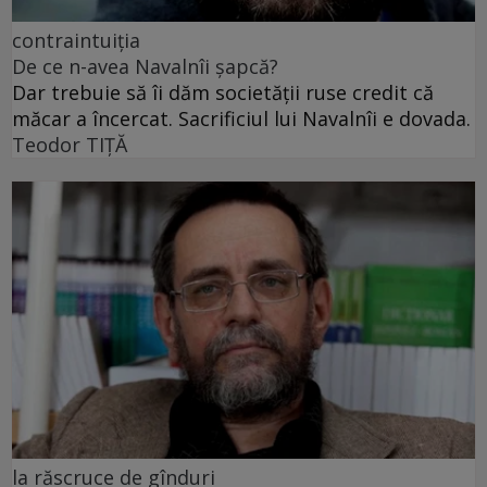
contraintuiția
De ce n-avea Navalnîi șapcă?
Dar trebuie să îi dăm societății ruse credit că
măcar a încercat. Sacrificiul lui Navalnîi e dovada.
Teodor TIŢĂ
la răscruce de gînduri