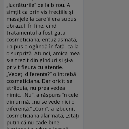
„lucrăturile“ de la birou. A
simţit ca prin vis frecţiile şi
masajele la care îi era supus
obrazul. În fine, cînd
tratamentul a fost gata,
cosmeticiana, entuziasmată,
i-a pus o oglindă în faţă, ca la
o surpriză. Atunci, amica mea
s-a trezit din gînduri şi şi-a
privit figura cu atenţie.
„Vedeţi diferenţa?“ o întrebă
cosmeticiana. Dar oricît se
străduia, nu prea vedea
nimic. „Nu“, a răspuns în cele
din urmă, „nu se vede nici o
diferenţă.“ „Cum“, a izbucnit
cosmeticiana alarmată, „staţi
puţin că nu cade bine