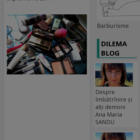
Barburisme
DILEMA
BLOG
Despre
îmbătrînire și
alți demoni
Ana Maria
SANDU