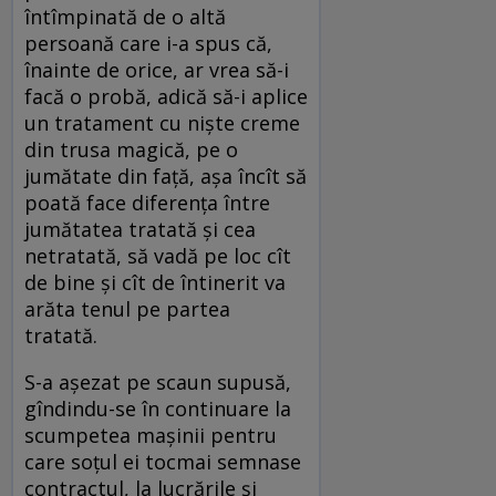
întîmpinată de o altă
persoană care i-a spus că,
înainte de orice, ar vrea să-i
facă o probă, adică să-i aplice
un tratament cu nişte creme
din trusa magică, pe o
jumătate din faţă, aşa încît să
poată face diferenţa între
jumătatea tratată şi cea
netratată, să vadă pe loc cît
de bine şi cît de întinerit va
arăta tenul pe partea
tratată.
S-a aşezat pe scaun supusă,
gîndindu-se în continuare la
scumpetea maşinii pentru
care soţul ei tocmai semnase
contractul, la lucrările şi