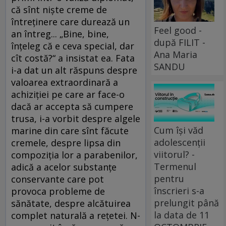
că sînt nişte creme de
întreţinere care durează un
Feel good -
an întreg... „Bine, bine,
după FILIT -
înţeleg că e ceva special, dar
Ana Maria
cît costă?“ a insistat ea. Fata
SANDU
i-a dat un alt răspuns despre
valoarea extraordinară a
achiziţiei pe care ar face-o
dacă ar accepta să cumpere
trusa, i-a vorbit despre algele
Cum își văd
marine din care sînt făcute
adolescenții
cremele, despre lipsa din
viitorul? -
compoziţia lor a parabenilor,
Termenul
adică a acelor substanţe
pentru
conservante care pot
înscrieri s-a
provoca probleme de
prelungit până
sănătate, despre alcătuirea
la data de 11
complet naturală a reţetei. N-