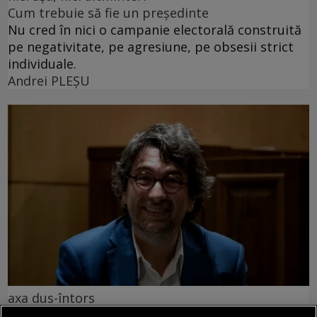
Cum trebuie să fie un președinte
Nu cred în nici o campanie electorală construită
pe negativitate, pe agresiune, pe obsesii strict
individuale.
Andrei PLEŞU
axa dus-întors
Avram Iancu – 200