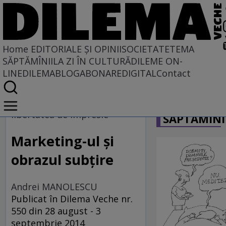
Home
EDITORIALE ȘI OPINII
SOCIETATE
TEMA
SĂPTĂMÎNII
LA ZI ÎN CULTURĂ
DILEME ON-
LINE
DILEMABLOG
ABONARE
DIGITAL
Contact
Home
CARICATU
EDITORIALE ȘI OPINII
libertatea de impresie
SĂPTĂMÎNI
TÎLC SHOW
Marketing-ul şi
obrazul subţire
Andrei MANOLESCU
Publicat în Dilema Veche nr.
550 din 28 august - 3
septembrie 2014