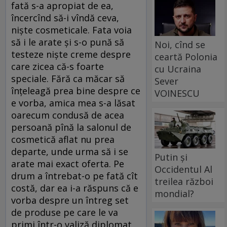
fată s-a apropiat de ea,
încercînd să-i vîndă ceva,
nişte cosmeticale. Fata voia
să i le arate şi s-o pună să
Noi, cînd se
testeze nişte creme despre
ceartă Polonia
care zicea că-s foarte
cu Ucraina
speciale. Fără ca măcar să
Sever
înţeleagă prea bine despre ce
VOINESCU
e vorba, amica mea s-a lăsat
oarecum condusă de acea
persoană pînă la salonul de
cosmetică aflat nu prea
departe, unde urma să i se
Putin și
arate mai exact oferta. Pe
Occidentul Al
drum a întrebat-o pe fată cît
treilea război
costă, dar ea i-a răspuns că e
mondial?
vorba despre un întreg set
de produse pe care le va
primi într-o valiză diplomat,