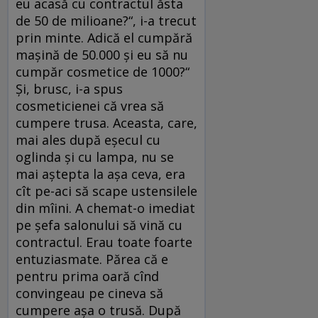
eu acasă cu contractul ăsta
de 50 de milioane?“, i-a trecut
prin minte. Adică el cumpără
maşină de 50.000 şi eu să nu
cumpăr cosmetice de 1000?“
Şi, brusc, i-a spus
cosmeticienei că vrea să
cumpere trusa. Aceasta, care,
mai ales după eşecul cu
oglinda şi cu lampa, nu se
mai aştepta la aşa ceva, era
cît pe-aci să scape ustensilele
din mîini. A chemat-o imediat
pe şefa salonului să vină cu
contractul. Erau toate foarte
entuziasmate. Părea că e
pentru prima oară cînd
convingeau pe cineva să
cumpere aşa o trusă. După