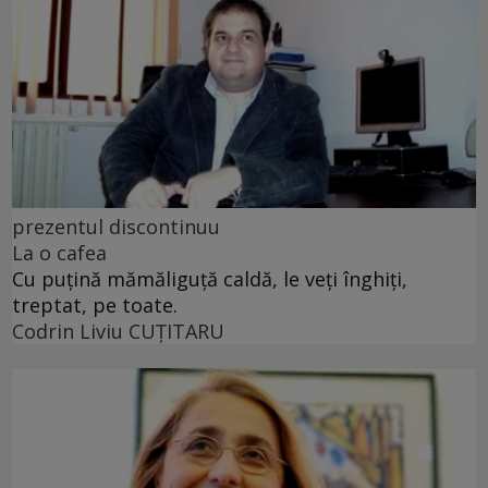
prezentul discontinuu
La o cafea
Cu puţină mămăliguţă caldă, le veţi înghiţi,
treptat, pe toate.
Codrin Liviu CUŢITARU