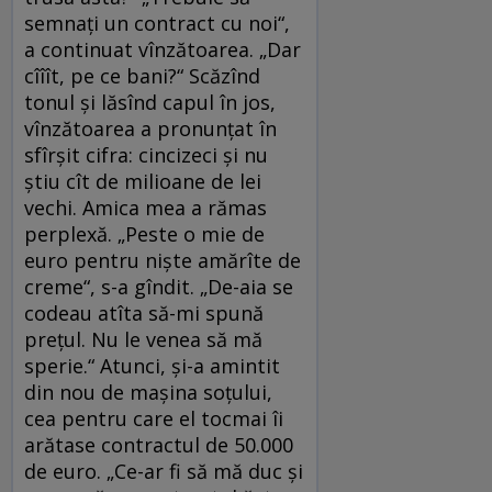
semnaţi un contract cu noi“,
a continuat vînzătoarea. „Dar
cîîît, pe ce bani?“ Scăzînd
tonul şi lăsînd capul în jos,
vînzătoarea a pronunţat în
sfîrşit cifra: cincizeci şi nu
ştiu cît de milioane de lei
vechi. Amica mea a rămas
perplexă. „Peste o mie de
euro pentru nişte amărîte de
creme“, s-a gîndit. „De-aia se
codeau atîta să-mi spună
preţul. Nu le venea să mă
sperie.“ Atunci, şi-a amintit
din nou de maşina soţului,
cea pentru care el tocmai îi
arătase contractul de 50.000
de euro. „Ce-ar fi să mă duc şi