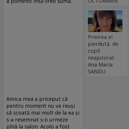
OCTOMBRIE
a pomenit însă vreo sumă.
Privirea ei
pierdută, de
copil
neajutorat
Ana Maria
SANDU
Amica mea a priceput că
pentru moment nu va reuşi
să scoată mai mult de la ea şi
s-a resemnat s-o urmeze
pînă la salon. Acolo a fost