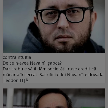
contraintuiția
De ce n-avea Navalnîi șapcă?
Dar trebuie să îi dăm societății ruse credit că
măcar a încercat. Sacrificiul lui Navalnîi e dovada.
Teodor TIŢĂ