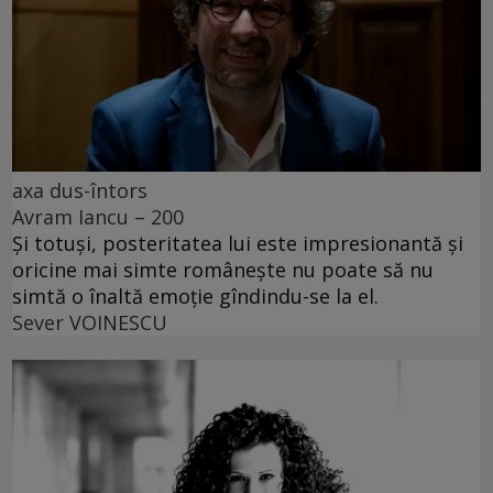
axa dus-întors
Avram Iancu – 200
Și totuși, posteritatea lui este impresionantă și
oricine mai simte românește nu poate să nu
simtă o înaltă emoție gîndindu-se la el.
Sever VOINESCU