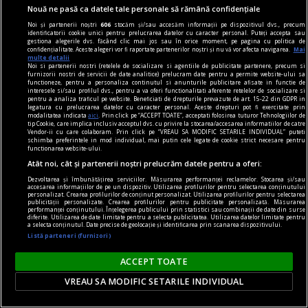
Nouă ne pasă ca datele tale personale să rămână confidențiale
Noi și partenerii noștri
606
stocăm și/sau accesăm informații pe dispozitivul dvs., precum
identificatorii cookie unici pentru prelucrarea datelor cu caracter personal. Puteți accepta sau
gestiona alegerile dvs. făcând clic mai jos sau în orice moment, pe pagina cu politica de
confidențialitate. Aceste alegeri vor fi raportate partenerilor noștri și nu vă vor afecta navigarea.
Mai
prezentul discontinuu
multe detalii
Noi si partenerii nostri (retelele de socializare si agentiile de publicitate partenere, precum si
Misterul voiniciei
furnizorii nostri de servicii de date analitice) prelucram date pentru a permite website-ului sa
functioneze, pentru a personaliza continutul si anunturile publicitare afisate in functie de
„Strîmbă-Lemne” nu are, după cum se vede, o
interesele si/sau profilul dvs., pentru a va oferi functionalitati aferente retelelor de socializare si
pentru a analiza traficul pe website. Beneficiati de drepturile prevazute de art. 15-22 din GDPR in
tipologie fixă, el variind imagistic în funcţie de
legatura cu prelucrarea datelor cu caracter personal. Aceste drepturi pot fi exercitate prin
modalitatea indicata
aici
. Prin click pe “ACCEPT TOATE”, acceptati folosirea tuturor Tehnologiilor de
marotele fiecărei generaţii.
tip Cookie, care implica inclusiv acceptul dvs. cu privire la stocarea/accesarea informatiilor de catre
Vendor-ii cu care colaboram. Prin click pe “VREAU SA MODIFIC SETARILE INDIVIDUAL” puteti
Codrin Liviu CUŢITARU
schimba preferintele in mod individual, mai putin cele legate de cookie strict necesare pentru
functionarea website-ului.
Atât noi, cât și partenerii noștri prelucrăm datele pentru a oferi:
Dezvoltarea și îmbunătățirea serviciilor. Măsurarea performanței reclamelor. Stocarea și/sau
accesarea informațiilor de pe un dispozitiv. Utilizarea profilurilor pentru selectarea conținutului
personalizat. Crearea profilurilor de conținut personalizat. Utilizarea profilurilor pentru selectarea
publicității personalizate. Crearea profilurilor pentru publicitate personalizată. Măsurarea
performanței conținutului. Înțelegerea publicului prin statistici sau combinații de date din surse
diferite. Utilizarea de date limitate pentru a selecta publicitatea. Utilizarea datelor limitate pentru
a selecta conținutul. Date precise de geolocație și identificarea prin scanarea dispozitivului.
Listă parteneri (furnizori)
ACCEPT TOATE
VREAU SA MODIFIC SETARILE INDIVIDUAL