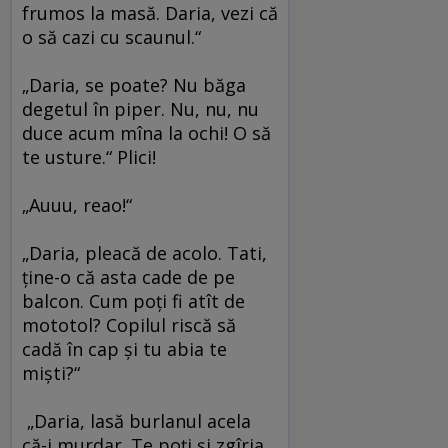
frumos la masă. Daria, vezi că
o să cazi cu scaunul.“
„Daria, se poate? Nu băga
degetul în piper. Nu, nu, nu
duce acum mîna la ochi! O să
te usture.“ Plici!
„Auuu, reao!“
„Daria, pleacă de acolo. Tati,
ţine-o că asta cade de pe
balcon. Cum poţi fi atît de
mototol? Copilul riscă să
cadă în cap şi tu abia te
mişti?“
„Daria, lasă burlanul acela
că-i murdar. Te poţi şi zgîria