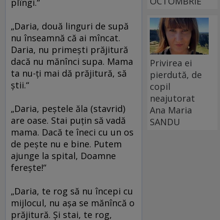
OCTOMBRIE
plîngi.“
„Daria, două linguri de supă
nu înseamnă că ai mîncat.
Daria, nu primeşti prăjitură
dacă nu mănînci supa. Mama
Privirea ei
ta nu-ţi mai dă prăjitură, să
pierdută, de
ştii.“
copil
neajutorat
„Daria, peştele ăla (stavrid)
Ana Maria
are oase. Stai puţin să vadă
SANDU
mama. Dacă te îneci cu un os
de peşte nu e bine. Putem
ajunge la spital, Doamne
fereşte!“
„Daria, te rog să nu începi cu
mijlocul, nu aşa se mănîncă o
prăjitură. Şi stai, te rog,