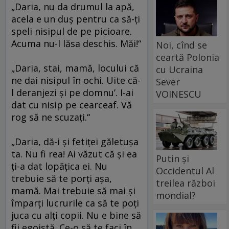
„Daria, nu da drumul la apă,
acela e un duş pentru ca să-ţi
speli nisipul de pe picioare.
Acuma nu-l lăsa deschis. Măi!“
Noi, cînd se
ceartă Polonia
„Daria, stai, mamă, locului că
cu Ucraina
ne dai nisipul în ochi. Uite că-
Sever
l deranjezi şi pe domnu’. I-ai
VOINESCU
dat cu nisip pe cearceaf. Vă
rog să ne scuzaţi.“
„Daria, dă-i şi fetiţei găletuşa
ta. Nu fi rea! Ai văzut că şi ea
Putin și
ţi-a dat lopăţica ei. Nu
Occidentul Al
trebuie să te porţi aşa,
treilea război
mamă. Mai trebuie să mai şi
mondial?
împarţi lucrurile ca să te poţi
juca cu alţi copii. Nu e bine să
fii egoistă. Ce-o să te faci în