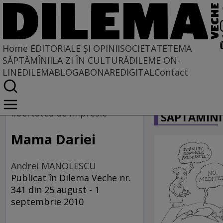
Home
EDITORIALE ȘI OPINII
SOCIETATE
TEMA
SĂPTĂMÎNII
LA ZI ÎN CULTURĂ
DILEME ON-
LINE
DILEMABLOG
ABONARE
DIGITAL
Contact
Home
CARICATU
EDITORIALE ȘI OPINII
libertatea de impresie
SĂPTĂMÎNI
TÎLC SHOW
Mama Dariei
Andrei MANOLESCU
Publicat în Dilema Veche nr.
341 din 25 august - 1
septembrie 2010