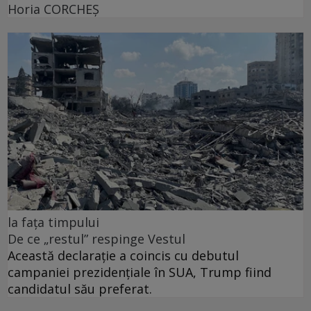
Horia CORCHEŞ
la fața timpului
De ce „restul” respinge Vestul
Această declarație a coincis cu debutul
campaniei prezidențiale în SUA, Trump fiind
candidatul său preferat.