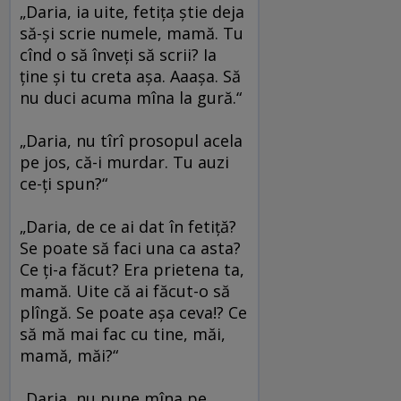
„Daria, ia uite, fetiţa ştie deja
să-şi scrie numele, mamă. Tu
cînd o să înveţi să scrii? Ia
ţine şi tu creta aşa. Aaaşa. Să
nu duci acuma mîna la gură.“
„Daria, nu tîrî prosopul acela
pe jos, că-i murdar. Tu auzi
ce-ţi spun?“
„Daria, de ce ai dat în fetiţă?
Se poate să faci una ca asta?
Ce ţi-a făcut? Era prietena ta,
mamă. Uite că ai făcut-o să
plîngă. Se poate aşa ceva!? Ce
să mă mai fac cu tine, măi,
mamă, măi?“
„Daria, nu pune mîna pe