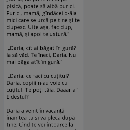
pisică, poate să aibă purici.
Purici, mamă, gîndăcei d-ăia
mici care se urcă pe tine şi te
ciupesc. Uite aşa, fac ciup,
mamă, şi apoi te ustură.“
„Daria, cît ai băgat în gură?
Ia să văd. Te îneci, Daria. Nu
mai băga atît în gură.“
„Daria, ce faci cu cuţitul?
Daria, copiii n-au voie cu
cuţitul. Te poţi tăia. Daaaria!“
E destul?
Daria a venit în vacanţă
înaintea ta şi va pleca după
tine. Cînd te vei întoarce la