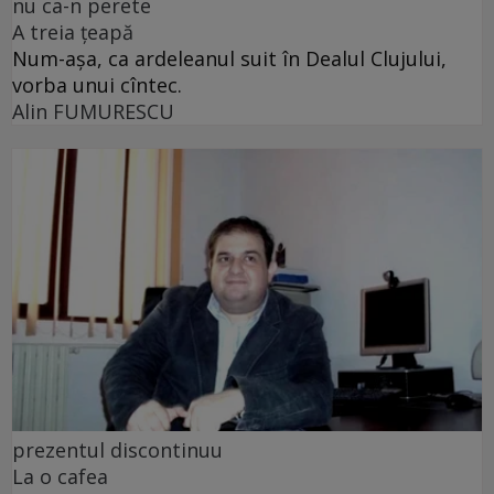
nu ca-n perete
A treia țeapă
Num-așa, ca ardeleanul suit în Dealul Clujului,
vorba unui cîntec.
Alin FUMURESCU
prezentul discontinuu
La o cafea