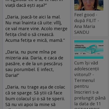
viaţă dacă eşti aşa?“
Feel good -
„Daria, joacă-te aici la mal.
după FILIT -
Nu mai înainta că uite: vîîîj,
Ana Maria
ce val mare vine. Acolo merge
SANDU
fetiţa cînd o să crească.
Acuma fetiţa e mică, mamă.“
„Daria, nu pune mîna pe
mizeria aia. Daria, e caca de
Cum își văd
pasăre, e de la un pescăruş
adolescenții
sau porumbel. E infect,
viitorul? -
Daria!“
Termenul
pentru
„Daria, nu trage aşa de colac
înscrieri s-a
că se sparge. Să ştii că face
prelungit până
bum colacul şi o să te sperii.
la data de 11
Să nu vii apoi la mine să