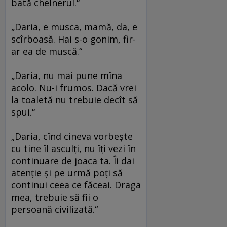
bată chelnerul.“
„Daria, e musca, mamă, da, e
scîrboasă. Hai s-o gonim, fir-
ar ea de muscă.“
„Daria, nu mai pune mîna
acolo. Nu-i frumos. Dacă vrei
la toaletă nu trebuie decît să
spui.“
„Daria, cînd cineva vorbeşte
cu tine îl asculţi, nu îţi vezi în
continuare de joaca ta. Îi dai
atenţie şi pe urmă poţi să
continui ceea ce făceai. Draga
mea, trebuie să fii o
persoană civilizată.“