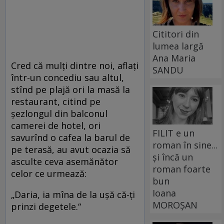
Cititori din
lumea largă
Ana Maria
Cred că mulţi dintre noi, aflaţi
SANDU
într-un concediu sau altul,
stînd pe plajă ori la masă la
restaurant, citind pe
şezlongul din balconul
camerei de hotel, ori
FILIT e un
savurînd o cafea la barul de
roman în sine...
pe terasă, au avut ocazia să
și încă un
asculte ceva asemănător
roman foarte
celor ce urmează:
bun
Ioana
„Daria, ia mîna de la uşă că-ţi
MOROȘAN
prinzi degetele.“