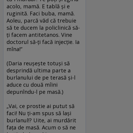
acolo, mamă. E tablă şi e
ruginită. Faci buba, mamă.
Aoleu, parcă văd că trebuie
să te ducem la policlinică să-
ţi facem antitetanos. Vine
doctorul să-ţi facă injecţie. Ia
mîna!“
(Daria reuşeşte totuşi să
desprindă ultima parte a
burlanului de pe terasă şi-l
aduce cu două mîini
depunîndu-l pe masă.)
„Vai, ce prostie ai putut să
faci! Nu ţi-am spus să laşi
burlanul!? Uite, ai murdărit
faţa de masă. Acum o să ne