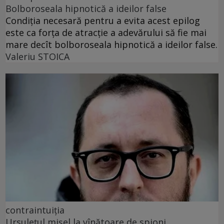
Bolboroseala hipnotică a ideilor false
Condiția necesară pentru a evita acest epilog
este ca forța de atracție a adevărului să fie mai
mare decît bolboroseala hipnotică a ideilor false.
Valeriu STOICA
contraintuiția
Ursulețul mișel la vînătoare de spioni