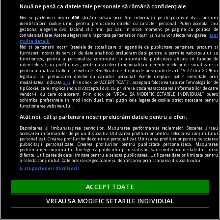
Nouă ne pasă ca datele tale personale să rămână confidențiale
axa dus-întors
Noi și partenerii noștri
606
stocăm și/sau accesăm informații pe dispozitivul dvs., precum
Avram Iancu – 200
identificatorii cookie unici pentru prelucrarea datelor cu caracter personal. Puteți accepta sau
gestiona alegerile dvs. făcând clic mai jos sau în orice moment, pe pagina cu politica de
Și totuși, posteritatea lui este impresionantă și
confidențialitate. Aceste alegeri vor fi raportate partenerilor noștri și nu vă vor afecta navigarea.
Mai
multe detalii
oricine mai simte românește nu poate să nu
Noi si partenerii nostri (retelele de socializare si agentiile de publicitate partenere, precum si
furnizorii nostri de servicii de date analitice) prelucram date pentru a permite website-ului sa
simtă o înaltă emoție gîndindu-se la el.
functioneze, pentru a personaliza continutul si anunturile publicitare afisate in functie de
interesele si/sau profilul dvs., pentru a va oferi functionalitati aferente retelelor de socializare si
Sever VOINESCU
pentru a analiza traficul pe website. Beneficiati de drepturile prevazute de art. 15-22 din GDPR in
legatura cu prelucrarea datelor cu caracter personal. Aceste drepturi pot fi exercitate prin
modalitatea indicata
aici
. Prin click pe “ACCEPT TOATE”, acceptati folosirea tuturor Tehnologiilor de
tip Cookie, care implica inclusiv acceptul dvs. cu privire la stocarea/accesarea informatiilor de catre
Vendor-ii cu care colaboram. Prin click pe “VREAU SA MODIFIC SETARILE INDIVIDUAL” puteti
schimba preferintele in mod individual, mai putin cele legate de cookie strict necesare pentru
functionarea website-ului.
Atât noi, cât și partenerii noștri prelucrăm datele pentru a oferi:
Dezvoltarea și îmbunătățirea serviciilor. Măsurarea performanței reclamelor. Stocarea și/sau
accesarea informațiilor de pe un dispozitiv. Utilizarea profilurilor pentru selectarea conținutului
personalizat. Crearea profilurilor de conținut personalizat. Utilizarea profilurilor pentru selectarea
publicității personalizate. Crearea profilurilor pentru publicitate personalizată. Măsurarea
performanței conținutului. Înțelegerea publicului prin statistici sau combinații de date din surse
diferite. Utilizarea de date limitate pentru a selecta publicitatea. Utilizarea datelor limitate pentru
a selecta conținutul. Date precise de geolocație și identificarea prin scanarea dispozitivului.
Listă parteneri (furnizori)
ACCEPT TOATE
VREAU SA MODIFIC SETARILE INDIVIDUAL