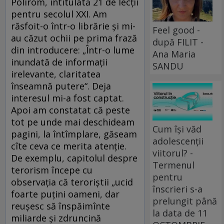
Polirom, intitulată 21 de lecții
pentru secolul XXI. Am
răsfoit-o într-o librărie și mi-
Feel good -
au căzut ochii pe prima frază
după FILIT -
din introducere: „Într-o lume
Ana Maria
inundată de informații
SANDU
irelevante, claritatea
înseamnă putere“. Deja
interesul mi-a fost captat.
Apoi am constatat că peste
tot pe unde mai deschideam
Cum își văd
pagini, la întîmplare, găseam
adolescenții
cîte ceva ce merita atenție.
viitorul? -
De exemplu, capitolul despre
Termenul
terorism începe cu
pentru
observația că teroriștii „ucid
înscrieri s-a
foarte puțini oameni, dar
prelungit până
reușesc să înspăimînte
la data de 11
miliarde și zdruncină