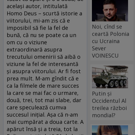
același autor, intitulată
Homo Deus – scurtă istorie a
viitorului, mi-am zis că e
Noi, cînd se
imposibil să fie la fel de
ceartă Polonia
bună, că nu se poate ca un
cu Ucraina
om cu o viziune
Sever
extraordinară asupra
VOINESCU
trecutului omenirii să aibă o
viziune la fel de interesantă
și asupra viitorului. Ar fi fost
prea mult. M-am gîndit că e
ca la filmele de mare succes
la care se mai fac o urmare,
Putin și
două, trei, tot mai slabe, dar
Occidentul Al
care speculează cumva
treilea război
succesul inițial. Așa că n-am
mondial?
mai cumpărat a doua carte. A
apărut însă și a treia, tot la