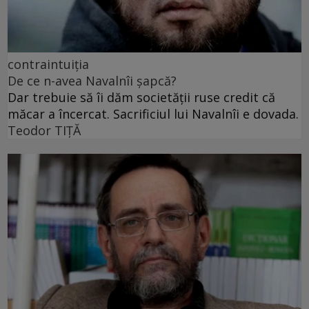
contraintuiția
De ce n-avea Navalnîi șapcă?
Dar trebuie să îi dăm societății ruse credit că
măcar a încercat. Sacrificiul lui Navalnîi e dovada.
Teodor TIŢĂ