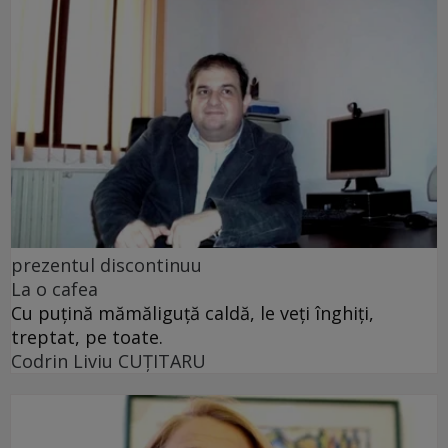
prezentul discontinuu
La o cafea
Cu puţină mămăliguţă caldă, le veţi înghiţi,
treptat, pe toate.
Codrin Liviu CUŢITARU