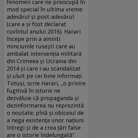
fenomen care ne preocupă în
mod special în ultima vreme:
adevărul și post-adevărul
(care a și fost declarat
cuvîntul anului 2016). Harari
începe prin a aminti
minciunile rusești care au
ambalat intervenția militară
din Crimeea și Ucraina din
2014 și care i-au scandalizat
și uluit pe cei bine informați.
Totuși, scrie Harari, „o privire
fugitivă în istorie ne
dezvăluie că propaganda și
dezinformarea nu reprezintă
o noutate; pînă și obiceiul de
a nega existența unor națiuni
întregi și de a crea țări false
are o istorie îndelungată“.