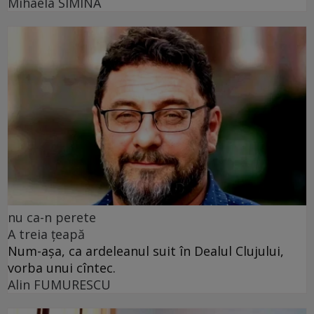
Mihaela SIMINA
nu ca-n perete
A treia țeapă
Num-așa, ca ardeleanul suit în Dealul Clujului,
vorba unui cîntec.
Alin FUMURESCU