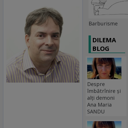
Barburisme
DILEMA
BLOG
Despre
îmbătrînire și
alți demoni
Ana Maria
SANDU