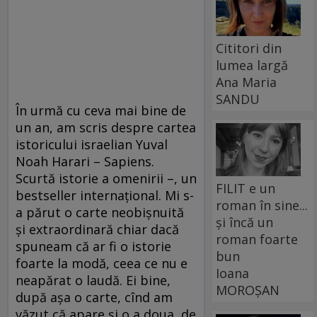
Cititori din
lumea largă
Ana Maria
SANDU
În urmă cu ceva mai bine de
un an, am scris despre cartea
istoricului israelian Yuval
Noah Harari – Sapiens.
Scurtă istorie a omenirii –, un
FILIT e un
bestseller internațional. Mi s-
roman în sine...
a părut o carte neobișnuită
și încă un
și extraordinară chiar dacă
roman foarte
spuneam că ar fi o istorie
bun
foarte la modă, ceea ce nu e
Ioana
neapărat o laudă. Ei bine,
MOROȘAN
după așa o carte, cînd am
văzut că apare și o a doua, de