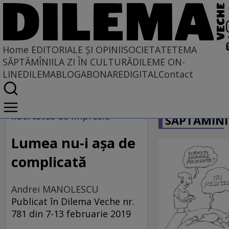
Home
EDITORIALE ȘI OPINII
SOCIETATE
TEMA
SĂPTĂMÎNII
LA ZI ÎN CULTURĂ
DILEME ON-
LINE
DILEMABLOG
ABONARE
DIGITAL
Contact
Home
CARICATU
EDITORIALE ȘI OPINII
libertatea de impresie
SĂPTĂMÎNI
TÎLC SHOW
Lumea nu-i așa de
complicată
Andrei MANOLESCU
Publicat în Dilema Veche nr.
781 din 7-13 februarie 2019