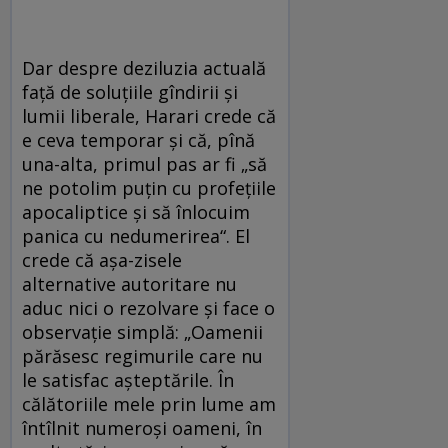
Dar despre deziluzia actuală
față de soluțiile gîndirii și
lumii liberale, Harari crede că
e ceva temporar și că, pînă
una-alta, primul pas ar fi „să
ne potolim puțin cu profețiile
apocaliptice și să înlocuim
panica cu nedumerirea“. El
crede că așa-zisele
alternative autoritare nu
aduc nici o rezolvare și face o
observație simplă: „Oamenii
părăsesc regimurile care nu
le satisfac așteptările. În
călătoriile mele prin lume am
întîlnit numeroși oameni, în