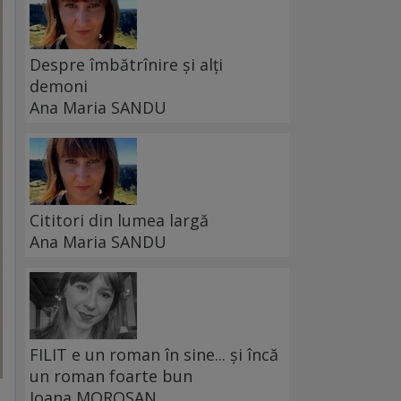
Despre îmbătrînire și alți
demoni
Ana Maria SANDU
Cititori din lumea largă
Ana Maria SANDU
FILIT e un roman în sine... și încă
un roman foarte bun
Ioana MOROȘAN