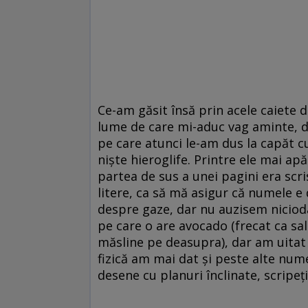
Ce-am găsit însă prin acele caiete d
lume de care mi-aduc vag aminte, dar
pe care atunci le-am dus la capăt cu
nişte hieroglife. Printre ele mai ap
partea de sus a unei pagini era scr
litere, ca să mă asigur că numele e
despre gaze, dar nu auzisem niciod
pe care o are avocado (frecat ca sal
măsline pe deasupra), dar am uitat
fizică am mai dat şi peste alte nume
desene cu planuri înclinate, scripeţi