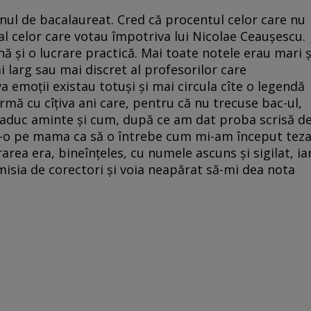
nul de bacalaureat. Cred că procentul celor care nu
a al celor care votau împotriva lui Nicolae Ceauşescu.
 şi o lucrare practică. Mai toate notele erau mari ş
 larg sau mai discret al profesorilor care
 emoţii existau totuşi şi mai circula cîte o legendă
rmă cu cîţiva ani care, pentru că nu trecuse bac-ul,
Mi-aduc aminte şi cum, după ce am dat proba scrisă d
-o pe mama ca să o întrebe cum mi-am început teza
area era, bineînţeles, cu numele ascuns şi sigilat, ia
isia de corectori şi voia neapărat să-mi dea nota