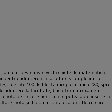
ul, am dat peste nişte vechi caiete de matematică,
ii pentru admiterea la facultate şi umpleam cu
eşti de cîte 100 de file. La începutul anilor ’80, spre
e admitere la facultate, bac-ul era un examen
 o notă de trecere pentru a te putea apoi înscrie la
cultate, nota şi diploma contau ca un titlu cu care