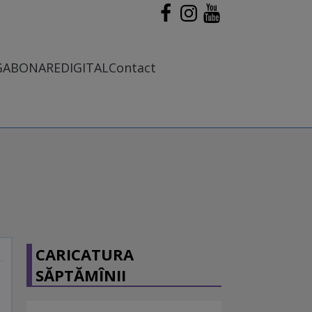
G
ABONARE
DIGITAL
Contact
CARICATURA
SĂPTĂMÎNII