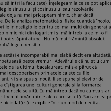
au să intri la facultate). Înţelegeam la ce se pot aplic
egile sinusului şi cosinusului sau rezolvările
grale deja nu mai pricepeam nimic, chiar dacă
. De la analiza matematică şi fizica cuantică încolo,
riile ininteligibile pentru cei mai mulţi din generaţia
p nimic nici din logaritmi şi mă întreb la ce mi-o fi
ă-i pot stăpîni atunci. Nu mă mai frămîntă absolut
grabă legea pensiilor.
de astăzi e incomparabil mai slabă decît era altădată
perpetuează peste vremuri. Adevărul e că nu ştiu cum
ctele de la ultimul bacalaureat, mi s-a părut că
mai descoperisem prin acele caiete cu file
ni. Ni s-a spus şi nouă, li se spune şi elevilor de
 la cîştigarea unei culturi generale şi la formarea
 amănuntele se uită. Eu mă întreb dacă nu cumva s-ar
or tocmai amănuntele alea care se uită. Sau acelea p
e niciodată să le explice într-un mod de neuitat.