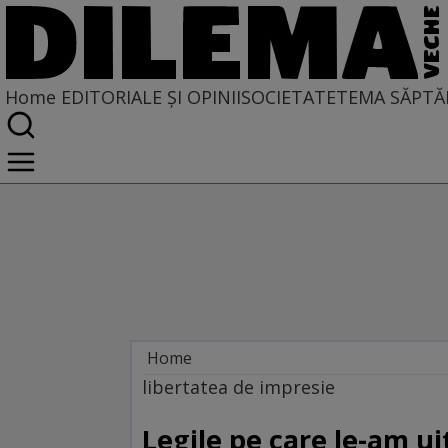
Home
EDITORIALE ȘI OPINII
SOCIETATE
TEMA SĂPTĂ
Home
EDITORIALE ȘI OPINII
libertatea de impresie
TÎLC SHOW
Legile pe care le-am ui