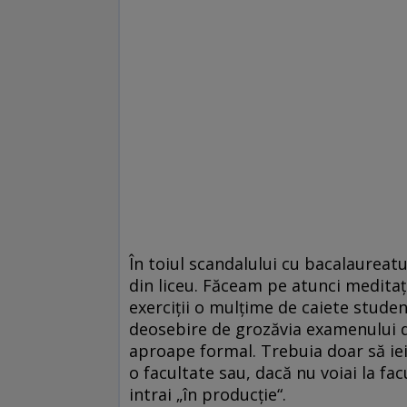
În toiul scandalului cu bacalaureat
din liceu. Făceam pe atunci meditaţ
exerciţii o mulţime de caiete studenţ
deosebire de grozăvia examenului d
aproape formal. Trebuia doar să iei
o facultate sau, dacă nu voiai la fa
intrai „în producţie“.