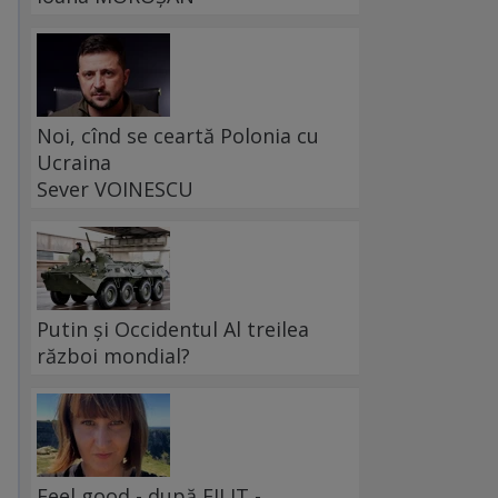
Noi, cînd se ceartă Polonia cu
Ucraina
Sever VOINESCU
Putin și Occidentul Al treilea
război mondial?
Feel good - după FILIT -