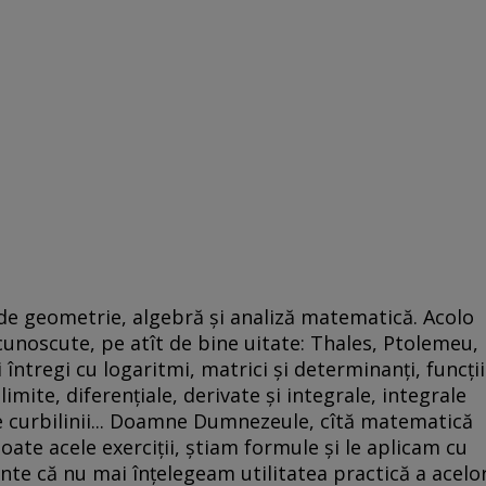
 de geometrie, algebră şi analiză matematică. Acolo
cunoscute, pe atît de bine uitate: Thales, Ptolemeu,
ntregi cu logaritmi, matrici şi determinanţi, funcţii
ite, diferenţiale, derivate şi integrale, integrale
e curbilinii... Doamne Dumnezeule, cîtă matematică
ate acele exerciţii, ştiam formule şi le aplicam cu
minte că nu mai înţelegeam utilitatea practică a acelo