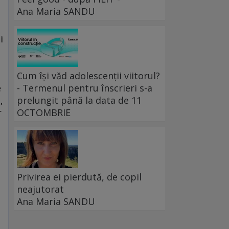
Ana Maria SANDU
i
Cum își văd adolescenții viitorul?
e
- Termenul pentru înscrieri s-a
,
prelungit până la data de 11
r
OCTOMBRIE
Privirea ei pierdută, de copil
neajutorat
Ana Maria SANDU