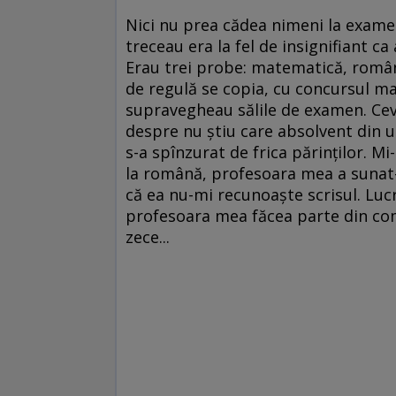
Nici nu prea cădea nimeni la exame
treceau era la fel de insignifiant c
Erau trei probe: matematică, română
de regulă se copia, cu concursul mai
supravegheau sălile de examen. Ceva
despre nu ştiu care absolvent din u
s-a spînzurat de frica părinţilor. 
la română, profesoara mea a sunat
că ea nu-mi recunoaşte scrisul. Lucr
profesoara mea făcea parte din com
zece...