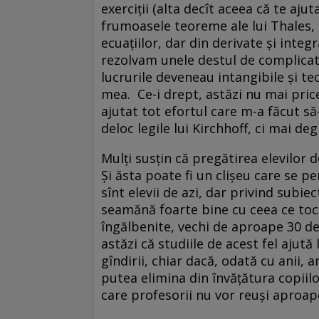
exerciţii (alta decît aceea că te ajut
frumoasele teoreme ale lui Thales, l
ecuaţiilor, dar din derivate şi inte
rezolvam unele destul de complicate
lucrurile deveneau intangibile şi teo
mea. Ce-i drept, astăzi nu mai price
ajutat tot efortul care m-a făcut s
deloc legile lui Kirchhoff, ci mai de
Mulţi susţin că pregătirea elevilor 
Şi ăsta poate fi un clişeu care se 
sînt elevii de azi, dar privind subie
seamănă foarte bine cu ceea ce toc
îngălbenite, vechi de aproape 30 de a
astăzi că studiile de acest fel ajută
gîndirii, chiar dacă, odată cu anii,
putea elimina din învăţătura copiil
care profesorii nu vor reuşi aproap