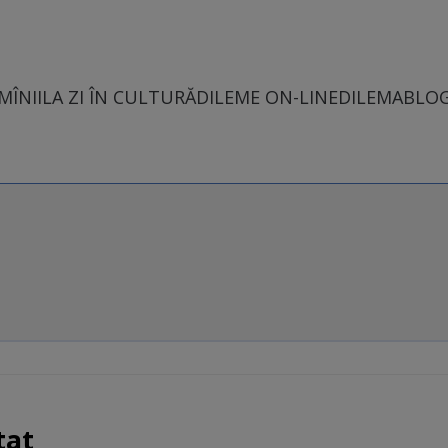
MÎNII
LA ZI ÎN CULTURĂ
DILEME ON-LINE
DILEMABLO
tat