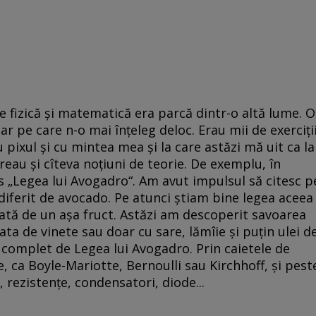
e fizică şi matematică era parcă dintr-o altă lume. O
 pe care n-o mai înţeleg deloc. Erau mii de exerciţi
 pixul şi cu mintea mea şi la care astăzi mă uit ca la
ăreau şi cîteva noţiuni de teorie. De exemplu, în
is „Legea lui Avogadro“. Am avut impulsul să citesc p
 diferit de avocado. Pe atunci ştiam bine legea aceea
ată de un aşa fruct. Astăzi am descoperit savoarea
ata de vinete sau doar cu sare, lămîie şi puţin ulei d
 complet de Legea lui Avogadro. Prin caietele de
, ca Boyle-Mariotte, Bernoulli sau Kirchhoff, şi pest
, rezistenţe, condensatori, diode...