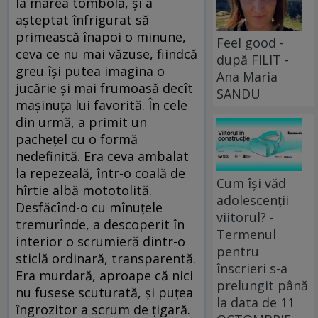
la marea tombolă, și a
așteptat înfrigurat să
primească înapoi o minune,
Feel good -
ceva ce nu mai văzuse, fiindcă
după FILIT -
greu își putea imagina o
Ana Maria
jucărie și mai frumoasă decît
SANDU
mașinuța lui favorită. În cele
din urmă, a primit un
pachețel cu o formă
nedefinită. Era ceva ambalat
la repezeală, într-o coală de
Cum își văd
hîrtie albă mototolită.
adolescenții
Desfăcînd-o cu mînuțele
viitorul? -
tremurînde, a descoperit în
Termenul
interior o scrumieră dintr-o
pentru
sticlă ordinară, transparentă.
înscrieri s-a
Era murdară, aproape că nici
prelungit până
nu fusese scuturată, și puțea
la data de 11
îngrozitor a scrum de țigară.