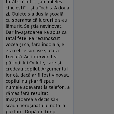
tatăl scîrbit –, „am înțeles
cine ești“ – și a închis. A doua
zi, Oulete s-a dus la școală,
cu speranța că lucrurile s-au
lămurit. Se știa nevinovat.
Dar învățătoarea i-a spus că
tatăl fetei i-a recunoscut
vocea și că, fără îndoială, el
era cel ce sunase și data
trecută. Au intervenit și
părinții lui Oulete, care-și
credeau copilul. Argumentul
lor că, dacă ar fi fost vinovat,
copilul nu și-ar fi spus
numele adevărat la telefon, a
rămas fără rezultat.
Învățătoarea a decis să-i
scadă nerușinatului nota la
purtare. După un timp,