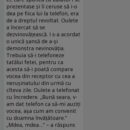
prezentase și îi ceruse să i-o
dea pe fiica lui la telefon, era
de a dreptul revoltat. Oulete
a încercat să se
dezvinovățească. I s-a acordat
o unică șansă de a-și
demonstra nevinovăția.
Trebuia să-i telefoneze
tatălui fetei, pentru ca
acesta să-i poată compara
vocea din receptor cu cea a
nerușinatului din urmă cu
cîteva zile. Oulete a telefonat
cu încredere. „Bună seara, v-
am dat telefon ca să-mi auziți
vocea, așa cum am convenit
cu doamna învățătoare.“
„Mdea, mdea…“ – a răspuns