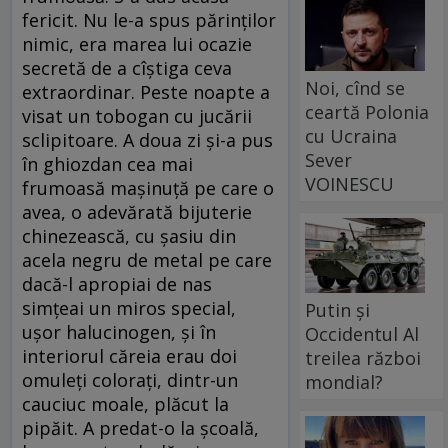
fericit. Nu le-a spus părinților
nimic, era marea lui ocazie
secretă de a cîștiga ceva
Noi, cînd se
extraordinar. Peste noapte a
ceartă Polonia
visat un tobogan cu jucării
cu Ucraina
sclipitoare. A doua zi și-a pus
Sever
în ghiozdan cea mai
VOINESCU
frumoasă mașinuță pe care o
avea, o adevărată bijuterie
chinezească, cu șasiu din
acela negru de metal pe care
dacă-l apropiai de nas
simțeai un miros special,
Putin și
ușor halucinogen, și în
Occidentul Al
interiorul căreia erau doi
treilea război
omuleți colorați, dintr-un
mondial?
cauciuc moale, plăcut la
pipăit. A predat-o la școală,