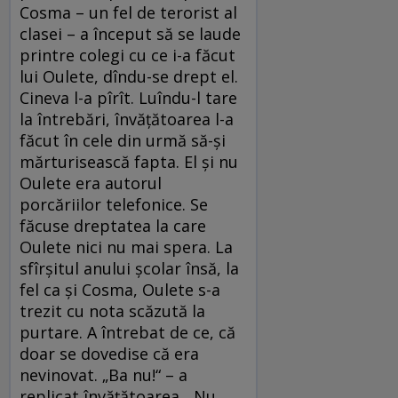
Cosma – un fel de terorist al
clasei – a început să se laude
printre colegi cu ce i-a făcut
lui Oulete, dîndu-se drept el.
Cineva l-a pîrît. Luîndu-l tare
la întrebări, învățătoarea l-a
făcut în cele din urmă să-și
mărturisească fapta. El și nu
Oulete era autorul
porcăriilor telefonice. Se
făcuse dreptatea la care
Oulete nici nu mai spera. La
sfîrșitul anului școlar însă, la
fel ca și Cosma, Oulete s-a
trezit cu nota scăzută la
purtare. A întrebat de ce, că
doar se dovedise că era
nevinovat. „Ba nu!“ – a
replicat învățătoarea. „Nu