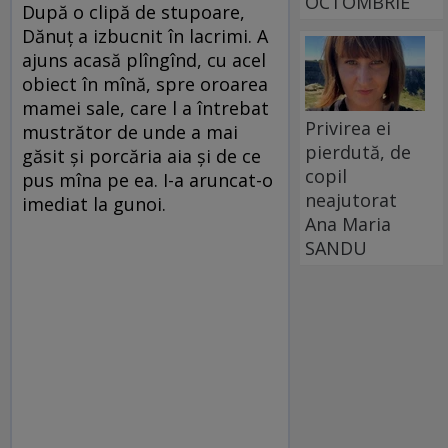
OCTOMBRIE
După o clipă de stupoare,
Dănuț a izbucnit în lacrimi. A
ajuns acasă plîngînd, cu acel
obiect în mînă, spre oroarea
mamei sale, care l a întrebat
Privirea ei
mustrător de unde a mai
pierdută, de
găsit și porcăria aia și de ce
copil
pus mîna pe ea. I-a aruncat-o
neajutorat
imediat la gunoi.
Ana Maria
SANDU