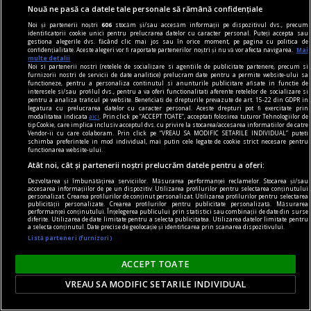
Nouă ne pasă ca datele tale personale să rămână confidențiale
De ce n-avea Navalnîi șapcă?
Noi și partenerii noștri
606
stocăm și/sau accesăm informații pe dispozitivul dvs., precum
Dar trebuie să îi dăm societății ruse credit că
identificatorii cookie unici pentru prelucrarea datelor cu caracter personal. Puteți accepta sau
gestiona alegerile dvs. făcând clic mai jos sau în orice moment, pe pagina cu politica de
măcar a încercat. Sacrificiul lui Navalnîi e dovada.
confidențialitate. Aceste alegeri vor fi raportate partenerilor noștri și nu vă vor afecta navigarea.
Mai
multe detalii
Teodor TIŢĂ
Noi si partenerii nostri (retelele de socializare si agentiile de publicitate partenere, precum si
furnizorii nostri de servicii de date analitice) prelucram date pentru a permite website-ului sa
functioneze, pentru a personaliza continutul si anunturile publicitare afisate in functie de
interesele si/sau profilul dvs., pentru a va oferi functionalitati aferente retelelor de socializare si
pentru a analiza traficul pe website. Beneficiati de drepturile prevazute de art. 15-22 din GDPR in
legatura cu prelucrarea datelor cu caracter personal. Aceste drepturi pot fi exercitate prin
modalitatea indicata
aici
. Prin click pe “ACCEPT TOATE”, acceptati folosirea tuturor Tehnologiilor de
tip Cookie, care implica inclusiv acceptul dvs. cu privire la stocarea/accesarea informatiilor de catre
Vendor-ii cu care colaboram. Prin click pe “VREAU SA MODIFIC SETARILE INDIVIDUAL” puteti
schimba preferintele in mod individual, mai putin cele legate de cookie strict necesare pentru
functionarea website-ului.
Atât noi, cât și partenerii noștri prelucrăm datele pentru a oferi:
Dezvoltarea și îmbunătățirea serviciilor. Măsurarea performanței reclamelor. Stocarea și/sau
accesarea informațiilor de pe un dispozitiv. Utilizarea profilurilor pentru selectarea conținutului
personalizat. Crearea profilurilor de conținut personalizat. Utilizarea profilurilor pentru selectarea
publicității personalizate. Crearea profilurilor pentru publicitate personalizată. Măsurarea
performanței conținutului. Înțelegerea publicului prin statistici sau combinații de date din surse
diferite. Utilizarea de date limitate pentru a selecta publicitatea. Utilizarea datelor limitate pentru
a selecta conținutul. Date precise de geolocație și identificarea prin scanarea dispozitivului.
Listă parteneri (furnizori)
ACCEPT TOATE
la răscruce de gînduri
VREAU SA MODIFIC SETARILE INDIVIDUAL
Succesiunea