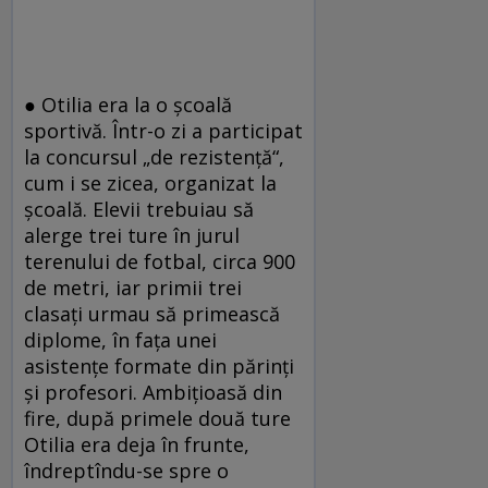
● Otilia era la o școală
sportivă. Într-o zi a participat
la concursul „de rezistență“,
cum i se zicea, organizat la
școală. Elevii trebuiau să
alerge trei ture în jurul
terenului de fotbal, circa 900
de metri, iar primii trei
clasați urmau să primească
diplome, în fața unei
asistențe formate din părinți
și profesori. Ambițioasă din
fire, după primele două ture
Otilia era deja în frunte,
îndreptîndu-se spre o