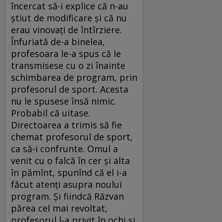
încercat să-i explice că n-au
știut de modificare și că nu
erau vinovați de întîrziere.
Înfuriată de-a binelea,
profesoara le-a spus că le
transmisese cu o zi înainte
schimbarea de program, prin
profesorul de sport. Acesta
nu le spusese însă nimic.
Probabil că uitase.
Directoarea a trimis să fie
chemat profesorul de sport,
ca să-i confrunte. Omul a
venit cu o falcă în cer și alta
în pămînt, spunînd că el i-a
făcut atenți asupra noului
program. Și fiindcă Răzvan
părea cel mai revoltat,
profesorul l-a privit în ochi și