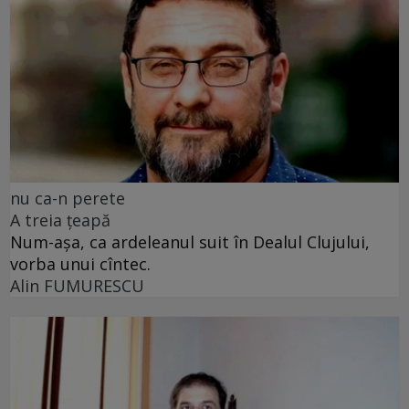
nu ca-n perete
A treia țeapă
Num-așa, ca ardeleanul suit în Dealul Clujului,
vorba unui cîntec.
Alin FUMURESCU