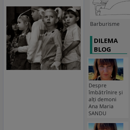
Barburisme
DILEMA
BLOG
Despre
îmbătrînire și
alți demoni
Ana Maria
SANDU