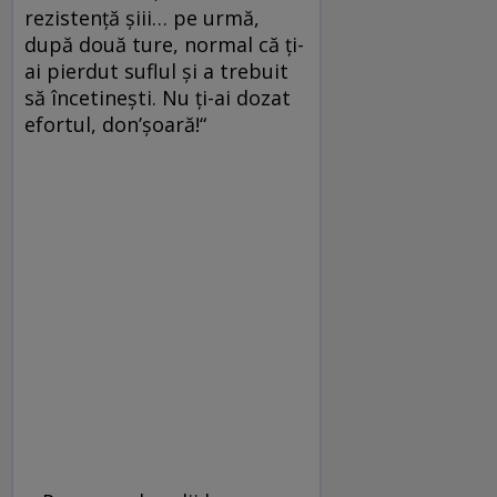
rezistență șiii… pe urmă,
după două ture, normal că ți-
ai pierdut suflul și a trebuit
să încetinești. Nu ți-ai dozat
efortul, don’șoară!“