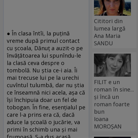
Cititori din
lumea largă
● În clasa întîi, la puțină
Ana Maria
vreme după primul contact
SANDU
cu școala, Dănuț a auzit-o pe
învățătoarea lui spunîndu-le
la clasă ceva despre o
tombolă. Nu știa ce-i aia. Îi
mai trecuse lui pe la urechi
FILIT e un
cuvîntul tulumbă, dar nu știa
roman în sine...
ce înseamnă nici acela, așa că
și încă un
își închipuia doar un fel de
roman foarte
tobogan. În fine, esențialul pe
bun
care l-a prins era că, dacă
Ioana
aduce la școală o jucărie, va
MOROȘAN
primi în schimb una și mai
frumoasă. S-a dus acasă