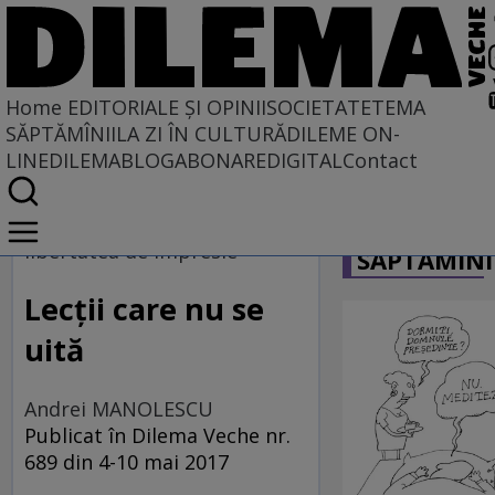
Home
EDITORIALE ȘI OPINII
SOCIETATE
TEMA
SĂPTĂMÎNII
LA ZI ÎN CULTURĂ
DILEME ON-
LINE
DILEMABLOG
ABONARE
DIGITAL
Contact
Home
CARICATU
EDITORIALE ȘI OPINII
libertatea de impresie
SĂPTĂMÎNI
TÎLC SHOW
Lecţii care nu se
uită
Andrei MANOLESCU
Publicat în Dilema Veche nr.
689 din 4-10 mai 2017