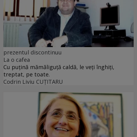
prezentul discontinuu
La o cafea
Cu puţină mămăliguţă caldă, le veţi înghiţi,
treptat, pe toate.
Codrin Liviu CUŢITARU