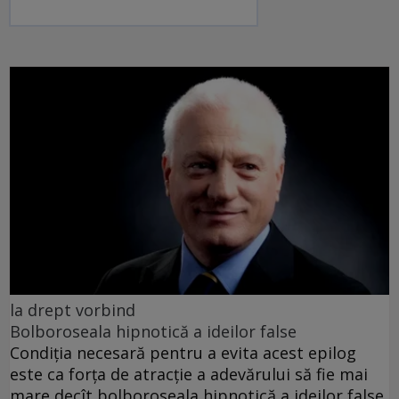
la drept vorbind
Bolboroseala hipnotică a ideilor false
Condiția necesară pentru a evita acest epilog
este ca forța de atracție a adevărului să fie mai
mare decît bolboroseala hipnotică a ideilor false.