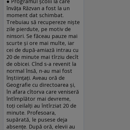
● Programul școlii la care
învăța Răzvan a fost la un
moment dat schimbat.
Trebuiau să recupereze niște
zile pierdute, pe motiv de
ninsori. Se făceau pauze mai
scurte și ore mai multe, iar
cei de după-amiază intrau cu
20 de minute mai tîrziu decît
de obicei. Cînd s-a revenit la
normal însă, n-au mai fost
înștiințați. Aveau oră de
Geografie cu directoarea și,
în afara cîtorva care veniseră
întîmplător mai devreme,
toți ceilalți au întîrziat 20 de
minute. Profesoara,
supărată, le pusese deja
absențe. După oră, elevii au