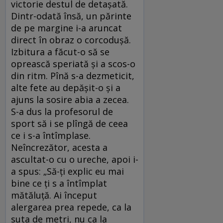
victorie destul de detașată.
Dintr-odată însă, un părinte
de pe margine i-a aruncat
direct în obraz o corcodușă.
Izbitura a făcut-o să se
oprească speriată și a scos-o
din ritm. Pînă s-a dezmeticit,
alte fete au depășit-o și a
ajuns la sosire abia a zecea.
S-a dus la profesorul de
sport să i se plîngă de ceea
ce i s-a întîmplase.
Neîncrezător, acesta a
ascultat-o cu o ureche, apoi i-
a spus: „Să-ți explic eu mai
bine ce ți s a întîmplat
mătăluță. Ai început
alergarea prea repede, ca la
suta de metri, nu ca la