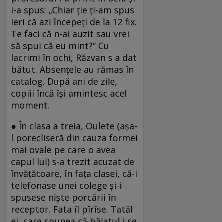
i-a spus: „Chiar ție ți-am spus
ieri că azi începeți de la 12 fix.
Te faci că n-ai auzit sau vrei
să spui că eu mint?“ Cu
lacrimi în ochi, Răzvan s a dat
bătut. Absențele au rămas în
catalog. După ani de zile,
copiii încă își amintesc acel
moment.
● În clasa a treia, Oulete (așa-
l porecliseră din cauza formei
mai ovale pe care o avea
capul lui) s-a trezit acuzat de
învățătoare, în fața clasei, că-i
telefonase unei colege și-i
spusese niște porcării în
receptor. Fata îl pîrîse. Tatăl
ei, care spunea că băiatul i se