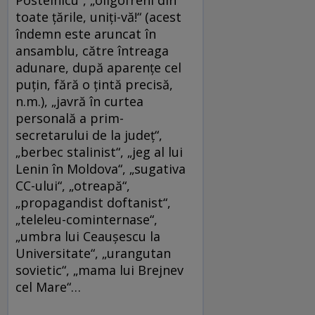
toate țările, uniți-vă!“ (acest
îndemn este aruncat în
ansamblu, către întreaga
adunare, după aparențe cel
puțin, fără o țintă precisă,
n.m.), „javră în curtea
personală a prim-
secretarului de la județ“,
„berbec stalinist“, „jeg al lui
Lenin în Moldova“, „sugativa
CC-ului“, „otreapă“,
„propagandist doftanist“,
„teleleu-cominternase“,
„umbra lui Ceaușescu la
Universitate“, „urangutan
sovietic“, „mama lui Brejnev
cel Mare“…