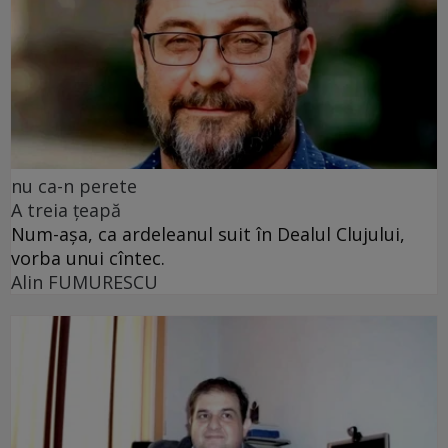
nu ca-n perete
A treia țeapă
Num-așa, ca ardeleanul suit în Dealul Clujului,
vorba unui cîntec.
Alin FUMURESCU