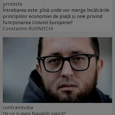
proteste
Întrebarea este: pînă unde vor merge încălcările
principiilor economiei de piață și cele privind
funcționarea Uniunii Europene?
Constantin RUDNIŢCHI
contraintuiția
De ce n-avea Navalnîi șapcă?