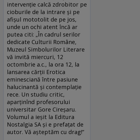
intervenție calcă zdrobitor pe
cioburile de la intrare și pe
afișul mototolit de pe jos,
unde un ochi atent încă ar
putea citi: „În cadrul serilor
dedicate Culturii Române,
Muzeul Simbolurilor Literare
vă invită miercuri, 12
octombrie a.c., la ora 12, la
lansarea cărții Erotica
eminesciană între pasiune
halucinantă și contemplație
rece. Un studiu critic,
aparținînd profesorului
universitar Gore Cireșaru.
Volumul a ieșit la Editura
Nostalgia SA și e prefațat de
autor. Vă așteptăm cu drag!“