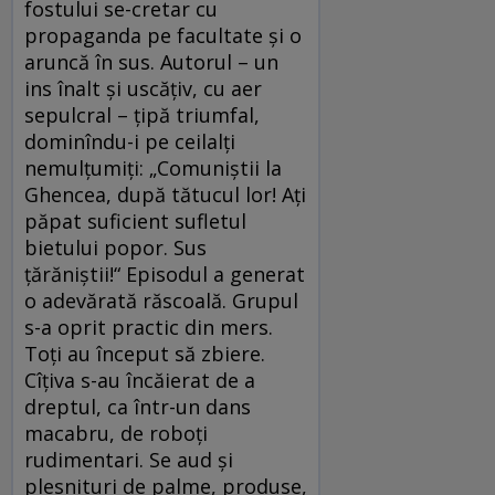
fostului se-cretar cu
propaganda pe facultate și o
aruncă în sus. Autorul – un
ins înalt și uscățiv, cu aer
sepulcral – țipă triumfal,
dominîndu-i pe ceilalți
nemulțumiți: „Comuniștii la
Ghencea, după tătucul lor! Ați
păpat suficient sufletul
bietului popor. Sus
țărăniștii!“ Episodul a generat
o adevărată răscoală. Grupul
s-a oprit practic din mers.
Toți au început să zbiere.
Cîțiva s-au încăierat de a
dreptul, ca într-un dans
macabru, de roboți
rudimentari. Se aud și
plesnituri de palme, produse,