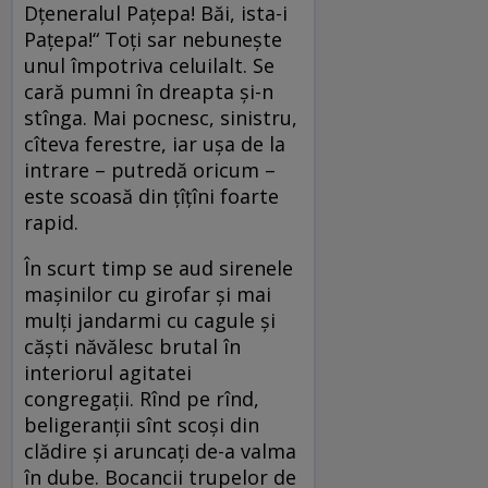
Dțeneralul Pațepa! Băi, ista-i
Pațepa!“ Toți sar nebunește
unul împotriva celuilalt. Se
cară pumni în dreapta și-n
stînga. Mai pocnesc, sinistru,
cîteva ferestre, iar ușa de la
intrare – putredă oricum –
este scoasă din țîțîni foarte
rapid.
În scurt timp se aud sirenele
mașinilor cu girofar și mai
mulți jandarmi cu cagule și
căști năvălesc brutal în
interiorul agitatei
congregații. Rînd pe rînd,
beligeranții sînt scoși din
clădire și aruncați de-a valma
în dube. Bocancii trupelor de