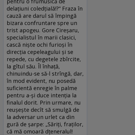
pentru o frumusică de
delațiuni coledțială!?“ Fraza în
cauză are darul să împingă
bizara confruntare spre un
trist apogeu. Gore Cireșaru,
specialistul în marii clasici,
cască niște ochi furioși în
direcția cepeleagului și se
repede, cu degetele zbîrcite,
la gîtul său. Îl înhață,
chinuindu-se să-l strîngă, dar,
în mod evident, nu posedă
suficientă enregie în palme
pentru a-și duce intenția la
finalul dorit. Prin urmare, nu
reușește decît să smulgă de
la adversar un urlet ca din
gură de șarpe: „Săriți, fraților,
că mă omoară dțeneralul!