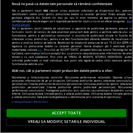
Nouă ne pasă ca datele tale personale să rămână confidențiale
diferiți demagogi cu promisiuni maximale și
Noi și partenerii noștri
606
stocăm și/sau accesăm informații pe dispozitivul dvs., precum
capacități mediocre.
identificatorii cookie unici pentru prelucrarea datelor cu caracter personal. Puteți accepta sau
gestiona alegerile dvs. făcând clic mai jos sau în orice moment, pe pagina cu politica de
Andrei CORNEA
confidențialitate. Aceste alegeri vor fi raportate partenerilor noștri și nu vă vor afecta navigarea.
Mai
multe detalii
Noi si partenerii nostri (retelele de socializare si agentiile de publicitate partenere, precum si
furnizorii nostri de servicii de date analitice) prelucram date pentru a permite website-ului sa
functioneze, pentru a personaliza continutul si anunturile publicitare afisate in functie de
interesele si/sau profilul dvs., pentru a va oferi functionalitati aferente retelelor de socializare si
pentru a analiza traficul pe website. Beneficiati de drepturile prevazute de art. 15-22 din GDPR in
legatura cu prelucrarea datelor cu caracter personal. Aceste drepturi pot fi exercitate prin
modalitatea indicata
aici
. Prin click pe “ACCEPT TOATE”, acceptati folosirea tuturor Tehnologiilor de
tip Cookie, care implica inclusiv acceptul dvs. cu privire la stocarea/accesarea informatiilor de catre
Vendor-ii cu care colaboram. Prin click pe “VREAU SA MODIFIC SETARILE INDIVIDUAL” puteti
schimba preferintele in mod individual, mai putin cele legate de cookie strict necesare pentru
functionarea website-ului.
Atât noi, cât și partenerii noștri prelucrăm datele pentru a oferi:
Dezvoltarea și îmbunătățirea serviciilor. Măsurarea performanței reclamelor. Stocarea și/sau
accesarea informațiilor de pe un dispozitiv. Utilizarea profilurilor pentru selectarea conținutului
personalizat. Crearea profilurilor de conținut personalizat. Utilizarea profilurilor pentru selectarea
publicității personalizate. Crearea profilurilor pentru publicitate personalizată. Măsurarea
performanței conținutului. Înțelegerea publicului prin statistici sau combinații de date din surse
diferite. Utilizarea de date limitate pentru a selecta publicitatea. Utilizarea datelor limitate pentru
a selecta conținutul. Date precise de geolocație și identificarea prin scanarea dispozitivului.
Listă parteneri (furnizori)
nici așa, nici altminteri
ACCEPT TOATE
Cum trebuie să fie un președinte
VREAU SA MODIFIC SETARILE INDIVIDUAL
Nu cred în nici o campanie electorală construită
pe negativitate, pe agresiune, pe obsesii strict