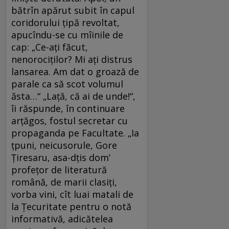
bătrîn apărut subit în capul
coridorului țipă revoltat,
apucîndu-se cu mîinile de
cap: „Ce-ați făcut,
nenorociților? Mi ați distrus
lansarea. Am dat o groază de
parale ca să scot volumul
ăsta…“ „Lață, că ai de unde!“,
îi răspunde, în continuare
arțăgos, fostul secretar cu
propaganda pe Facultate. „Ia
țpuni, neicusorule, Gore
Țiresaru, asa-dțis dom’
profețor de literatură
română, de marii clasiți,
vorba vini, cît luai matali de
la Țecuritate pentru o notă
informativă, adicătelea