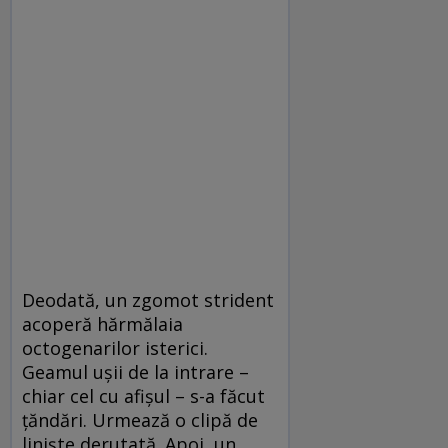
Deodată, un zgomot strident
acoperă hărmălaia
octogenarilor isterici.
Geamul ușii de la intrare –
chiar cel cu afișul – s-a făcut
țăndări. Urmează o clipă de
liniște derutată. Apoi, un