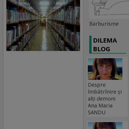
Barburisme
DILEMA
BLOG
Despre
îmbătrînire și
alți demoni
Ana Maria
SANDU