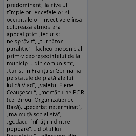
predominant, la nivelul
tîmplelor, encefalelor și
occipitalelor. Invectivele însă
colorează atmosfera
apocaliptic: „țecurist
neisprăvit“, „turnător
paralitic“, „lacheu pidosnic al
prim-vicepreședintelui de la
municipiu din comunism“,
„turist în Franța și Germania
pe statele de plată ale lui
Iulică Vlad“, „valetul Elenei
Ceaușescu“, „mortăciune BOB
(i.e. Biroul Organizației de
Bază), „pecerist neterminat“,
„maimuță socialistă“,
„godacul înfrățirii dintre
popoare“, „idiotul lui
Postelnicu“, „oligofreni din