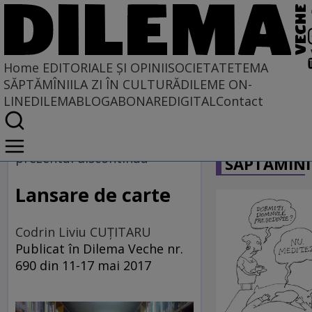
Home
EDITORIALE ȘI OPINII
SOCIETATE
TEMA
SĂPTĂMÎNII
LA ZI ÎN CULTURĂ
DILEME ON-
LINE
DILEMABLOG
ABONARE
DIGITAL
Contact
Home
CARICATU
EDITORIALE ȘI OPINII
prezentul discontinuu
SĂPTĂMÎNI
TÎLC SHOW
Lansare de carte
Codrin Liviu CUŢITARU
Publicat în Dilema Veche nr.
690 din 11-17 mai 2017