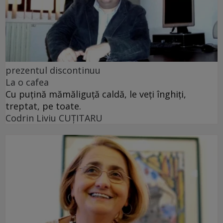
prezentul discontinuu
La o cafea
Cu puţină mămăliguţă caldă, le veţi înghiţi,
treptat, pe toate.
Codrin Liviu CUŢITARU