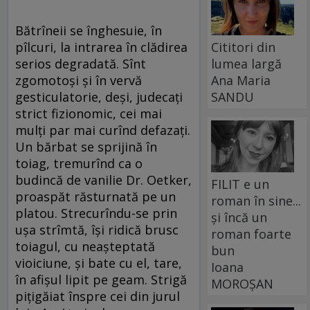
Bătrîneii se înghesuie, în
pîlcuri, la intrarea în clădirea
Cititori din
serios degradată. Sînt
lumea largă
zgomotoși și în vervă
Ana Maria
gesticulatorie, deși, judecați
SANDU
strict fizionomic, cei mai
mulți par mai curînd defazați.
Un bărbat se sprijină în
toiag, tremurînd ca o
budincă de vanilie Dr. Oetker,
FILIT e un
proaspăt răsturnată pe un
roman în sine...
platou. Strecurîndu-se prin
și încă un
ușa strîmtă, își ridică brusc
roman foarte
toiagul, cu neașteptată
bun
vioiciune, și bate cu el, tare,
Ioana
în afișul lipit pe geam. Strigă
MOROȘAN
pițigăiat înspre cei din jurul