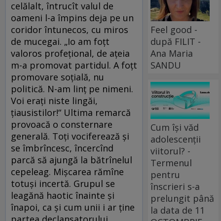
celălalt, întrucît valul de
oameni l-a împins deja pe un
coridor întunecos, cu miros
Feel good -
de mucegai. „Io am foțt
după FILIT -
valoros profețional, de ațeia
Ana Maria
m-a promovat partidul. A foțt
SANDU
promovare soțială, nu
politică. N-am linț pe nimeni.
Voi erați niste lingăi,
țiausistilor!“ Ultima remarcă
provoacă o consternare
Cum își văd
generală. Toți vociferează și
adolescenții
se îmbrîncesc, încercînd
viitorul? -
parcă să ajungă la bătrînelul
Termenul
cepeleag. Mișcarea rămîne
pentru
totuși incertă. Grupul se
înscrieri s-a
leagănă haotic înainte și
prelungit până
înapoi, ca și cum unii i ar ține
la data de 11
partea declanșatorului