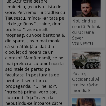
lui: „Acu’ țcrie despre
Ieminețcu, țecuristu’ ista de
Gore. Pe vremuri îi trădțea cu
Țiausescu, mînca-l-ar tata pe
Noi, cînd se
iel de golănas.“ „Haide, dom’
ceartă Polonia
profesor“, zice un alt
cu Ucraina
moșneag, cu voce baritonală,
Sever
din spate, „las-o mai moale,
VOINESCU
că și mătăluță ai dat din
cioculeț odinioară ca un
cintezoi! Mamă-mamă, ce ne
mai prelucrai cu omul nou la
ședințele de partid pe
Putin și
facultate, în postura ta de
Occidentul Al
neobosit secretar cu
treilea război
propaganda…“ „Ține, io?“,
mondial?
întreabă primul vorbitor,
fluturînd cîrja în aer, dar
neputîndu-se întoarce către