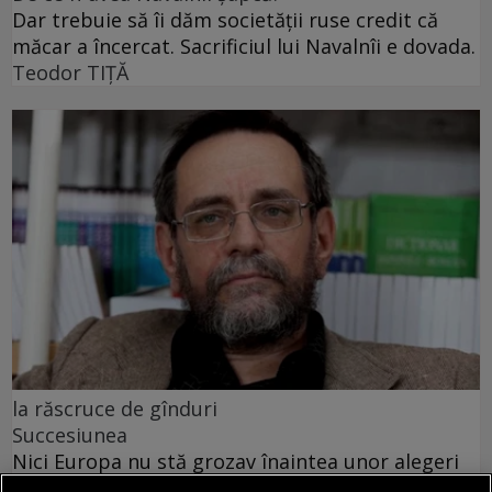
Dar trebuie să îi dăm societății ruse credit că
măcar a încercat. Sacrificiul lui Navalnîi e dovada.
Teodor TIŢĂ
la răscruce de gînduri
Succesiunea
Nici Europa nu stă grozav înaintea unor alegeri
care pot să împingă în parlamentele europene