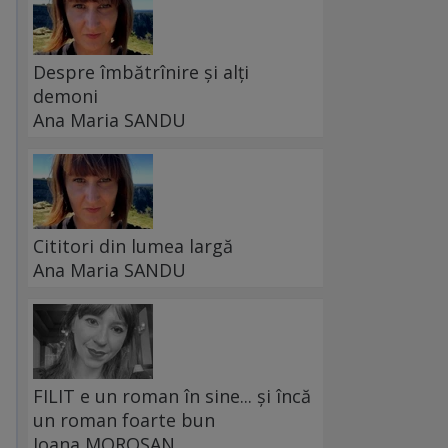
Despre îmbătrînire și alți
demoni
Ana Maria SANDU
Cititori din lumea largă
Ana Maria SANDU
FILIT e un roman în sine... și încă
un roman foarte bun
Ioana MOROȘAN