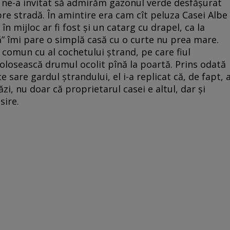
și ne-a invitat să admirăm gazonul verde desfășurat
pre stradă. În amintire era cam cît peluza Casei Albe
în mijloc ar fi fost și un catarg cu drapel, ca la
” îmi pare o simplă casă cu o curte nu prea mare.
 comun cu al cochetului ștrand, pe care fiul
folosească drumul ocolit pînă la poartă. Prins odată
e sare gardul ștrandului, el i-a replicat că, de fapt, 
ăzi, nu doar că proprietarul casei e altul, dar și
sire.