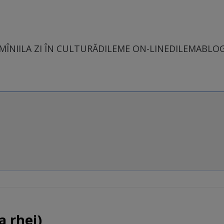
MÎNII
LA ZI ÎN CULTURĂ
DILEME ON-LINE
DILEMABLO
a rhei)