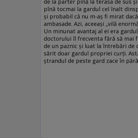
de la parter pînă la terasa de sus 
pînă tocmai la gardul cel înalt dins
și probabil că nu m-aș fi mirat dacă 
ambasade. Azi, aceeași „vilă enormă
Un minunat avantaj al ei era gardul
doctorului îl frecventa fără să mai 
de un paznic și luat la întrebări de c
sărit doar gardul propriei curți. Ast
ștrandul de peste gard zace în pără