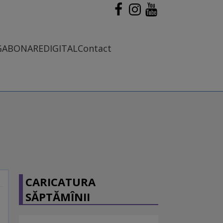
G
ABONARE
DIGITAL
Contact
CARICATURA
SĂPTĂMÎNII