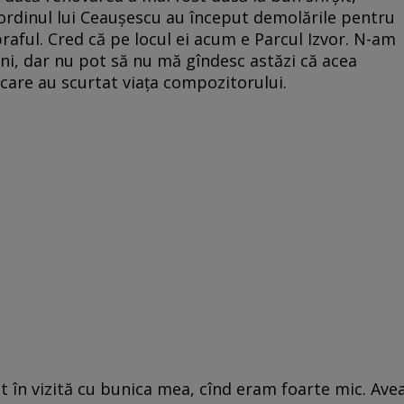
n ordinul lui Ceaușescu au început demolările pentru
 praful. Cred că pe locul ei acum e Parcul Izvor. N-am
ini, dar nu pot să nu mă gîndesc astăzi că acea
care au scurtat viața compozitorului.
st în vizită cu bunica mea, cînd eram foarte mic. Ave