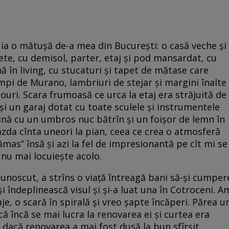
cuia o mătușă de-a mea din București: o casă veche și
rete, cu demisol, parter, etaj și pod mansardat, cu
 în living, cu stucaturi și tapet de mătase care
ămpi de Murano, lambriuri de stejar și margini înalte
ouri. Scara frumoasă ce urca la etaj era străjuită de
și un garaj dotat cu toate sculele și instrumentele
dină cu un umbros nuc bătrîn și un foișor de lemn în
azda cînta uneori la pian, ceea ce crea o atmosferă
ămas” însă și azi la fel de impresionantă pe cît mi se
nu mai locuiește acolo.
unoscut, a strîns o viață întreagă bani să-și cumper
și îndeplinească visul și și-a luat una în Cotroceni. A
aje, o scară în spirală și vreo șapte încăperi. Părea u
că încă se mai lucra la renovarea ei și curtea era
 dacă renovarea a mai fost dusă la bun sfîrșit,