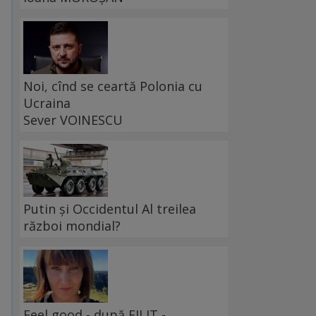
Noi, cînd se ceartă Polonia cu
Ucraina
Sever VOINESCU
Putin și Occidentul Al treilea
război mondial?
Feel good - după FILIT -