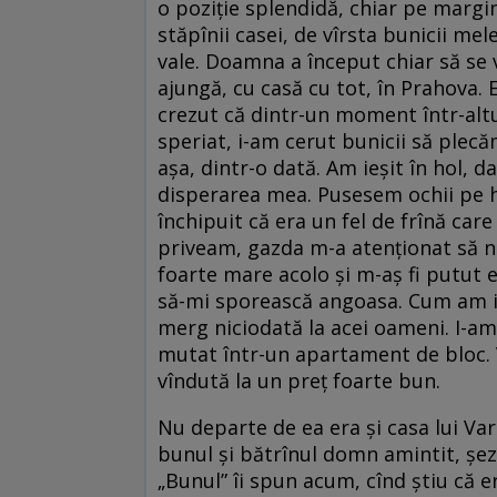
o poziție splendidă, chiar pe margi
stăpînii casei, de vîrsta bunicii mel
vale. Doamna a început chiar să se v
ajungă, cu casă cu tot, în Prahova.
crezut că dintr-un moment într-altu
speriat, i-am cerut bunicii să plec
așa, dintr-o dată. Am ieșit în hol, d
disperarea mea. Pusesem ochii pe h
închipuit că era un fel de frînă care
priveam, gazda m-a atenționat să n
foarte mare acolo și m-aș fi putut e
să-mi sporească angoasa. Cum am ie
merg niciodată la acei oameni. I-am 
mutat într-un apartament de bloc. V
vîndută la un preț foarte bun.
Nu departe de ea era și casa lui Vart
bunul și bătrînul domn amintit, șezî
„Bunul” îi spun acum, cînd știu că e