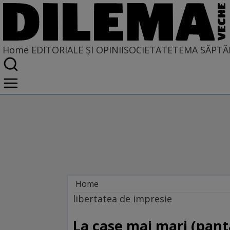
Home
EDITORIALE ȘI OPINII
SOCIETATE
TEMA SĂPTĂ
Home
EDITORIALE ȘI OPINII
libertatea de impresie
TÎLC SHOW
La case mai mari (pant