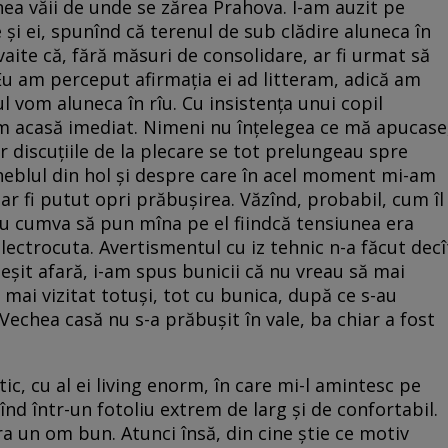
nea văii de unde se zărea Prahova. I-am auzit pe
e și ei, spunînd că terenul de sub clădire aluneca în
aite că, fără măsuri de consolidare, ar fi urmat să
 Eu am perceput afirmația ei ad litteram, adică am
l vom aluneca în rîu. Cu insistența unui copil
ăm acasă imediat. Nimeni nu înțelegea ce mă apucase
ar discuțiile de la plecare se tot prelungeau spre
eblul din hol și despre care în acel moment mi-am
 ar fi putut opri prăbușirea. Văzînd, probabil, cum îl
u cumva să pun mîna pe el fiindcă tensiunea era
lectrocuta. Avertismentul cu iz tehnic n-a făcut decî
șit afară, i-am spus bunicii că nu vreau să mai
mai vizitat totuși, tot cu bunica, după ce s-au
echea casă nu s-a prăbușit în vale, ba chiar a fost
ic, cu al ei living enorm, în care mi-l amintesc pe
nd într-un fotoliu extrem de larg și de confortabil.
ra un om bun. Atunci însă, din cine știe ce motiv