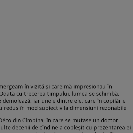
 mergeam în vizită și care mă impresionau în
. Odată cu trecerea timpului, lumea se schimbă,
e demolează, iar unele dintre ele, care în copilărie
u redus în mod subiectiv la dimensiuni rezonabile.
 Déco din Cîmpina, în care se mutase un doctor
ulte decenii de cînd ne-a copleșit cu prezentarea ei