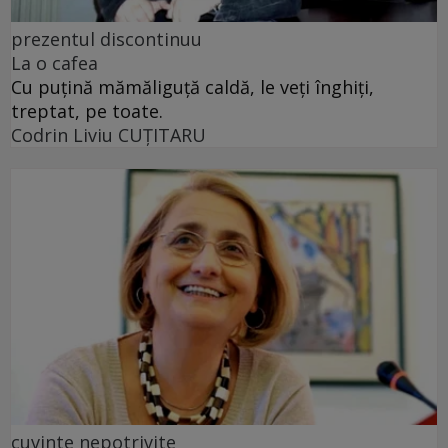
prezentul discontinuu
La o cafea
Cu puţină mămăliguţă caldă, le veţi înghiţi,
treptat, pe toate.
Codrin Liviu CUŢITARU
cuvinte nepotrivite