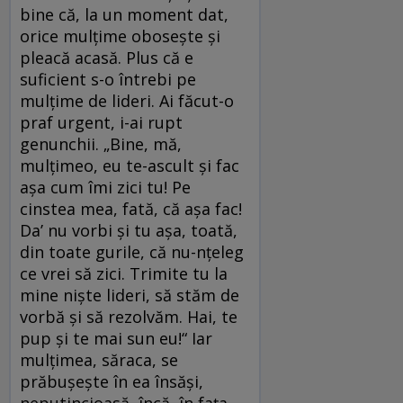
bine că, la un moment dat,
orice mulțime obosește și
pleacă acasă. Plus că e
suficient s-o întrebi pe
mulțime de lideri. Ai făcut-o
praf urgent, i-ai rupt
genunchii. „Bine, mă,
mulțimeo, eu te-ascult și fac
așa cum îmi zici tu! Pe
cinstea mea, fată, că așa fac!
Da’ nu vorbi și tu așa, toată,
din toate gurile, că nu-nțeleg
ce vrei să zici. Trimite tu la
mine niște lideri, să stăm de
vorbă și să rezolvăm. Hai, te
pup și te mai sun eu!“ Iar
mulțimea, săraca, se
prăbușește în ea însăși,