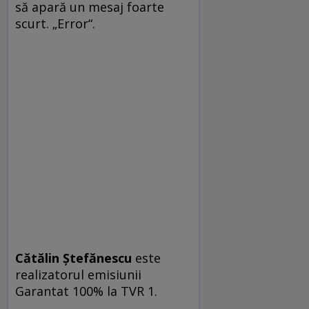
să apară un mesaj foarte
scurt. „Error“.
Cătălin Ștefănescu
este
realizatorul e­mi­siu­nii
Garantat 100% la TVR 1.