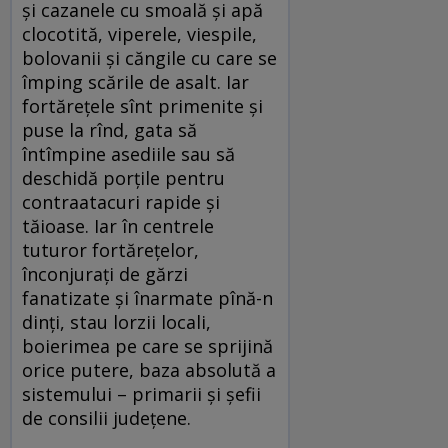
și cazanele cu smoală și apă
clocotită, viperele, viespile,
bolovanii și căngile cu care se
împing scările de asalt. Iar
fortărețele sînt primenite și
puse la rînd, gata să
întîmpine asediile sau să
deschidă porțile pentru
contraatacuri rapide și
tăioase. Iar în centrele
tuturor fortărețelor,
înconjurați de gărzi
fanatizate și înarmate pînă-n
dinți, stau lorzii locali,
boierimea pe care se sprijină
orice putere, baza absolută a
sistemului – primarii și șefii
de consilii județene.