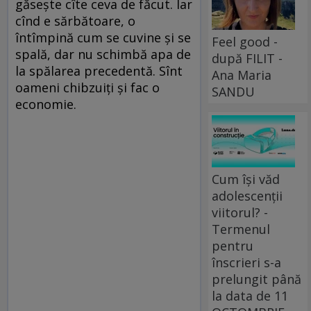
găsește cîte ceva de făcut. Iar
cînd e sărbătoare, o
întîmpină cum se cuvine și se
Feel good -
spală, dar nu schimbă apa de
după FILIT -
la spălarea precedentă. Sînt
Ana Maria
oameni chibzuiți și fac o
SANDU
economie.
Cum își văd
adolescenții
viitorul? -
Termenul
pentru
înscrieri s-a
prelungit până
la data de 11