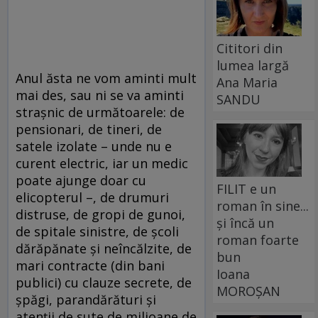
Cititori din
lumea largă
Anul ăsta ne vom aminti mult
Ana Maria
mai des, sau ni se va aminti
SANDU
strașnic de următoarele: de
pensionari, de tineri, de
satele izolate – unde nu e
curent electric, iar un medic
poate ajunge doar cu
FILIT e un
elicopterul –, de drumuri
roman în sine...
distruse, de gropi de gunoi,
și încă un
de spitale sinistre, de școli
roman foarte
dărăpănate și neîncălzite, de
bun
mari contracte (din bani
Ioana
publici) cu clauze secrete, de
MOROȘAN
șpăgi, parandărături și
atenții de sute de milioane de