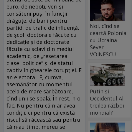
euro, de nepoți, veri și
consăteni puși în funcții
drăguțe, de bani pentru
Noi, cînd se
partid, de trafic de influență,
ceartă Polonia
de școli doctorale făcute cu
cu Ucraina
dedicație și de doctorate
Sever
făcute cu sclavi din mediul
VOINESCU
academic, de „resetarea
clasei politice“ și de statul
captiv în ghearele corupției. E
an electoral. E, cumva,
asemănător cu momentul
Putin și
acela de mare sărbătoare,
Occidentul Al
cînd unii se spală. În rest, n-o
treilea război
fac. Nu pentru că n-ar avea
mondial?
condiții, ci pentru că există
riscul să răcească sau pentru
că n-au timp, mereu se