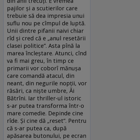
din anii trecuți. E vremea
pajilor și a scutierilor care
trebuie să dea impresia unui
suflu nou pe cîmpul de luptă.
Unii dintre pifanii naivi chiar
rîd și cred că e „anul resetării
clasei politice“. Asta pînă la
marea încleștare. Atunci, cînd
va fi mai greu, în timp ce
primarii vor coborî mănușa
care comandă atacul, din
neant, din negurile nopții, vor
răsări, ca niște umbre, Ăi
Bătrîni. Iar thriller-ul istoric
s-ar putea transforma într-o
mare comedie. Depinde cine
rîde. Și cine dă „reset“. Pentru
că s-ar putea ca, după
apăsarea butonului, pe ecran