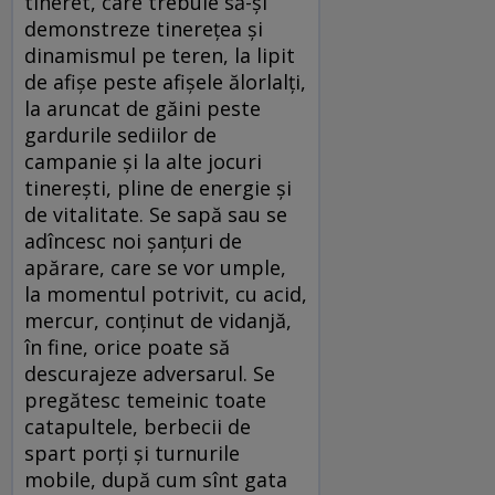
tineret, care trebuie să-și
demonstreze tinerețea și
dinamismul pe teren, la lipit
de afișe peste afișele ălorlalți,
la aruncat de găini peste
gardurile sediilor de
campanie și la alte jocuri
tinerești, pline de energie și
de vitalitate. Se sapă sau se
adîncesc noi șanțuri de
apărare, care se vor umple,
la momentul potrivit, cu acid,
mercur, conținut de vidanjă,
în fine, orice poate să
descurajeze adversarul. Se
pregătesc temeinic toate
catapultele, berbecii de
spart porți și turnurile
mobile, după cum sînt gata