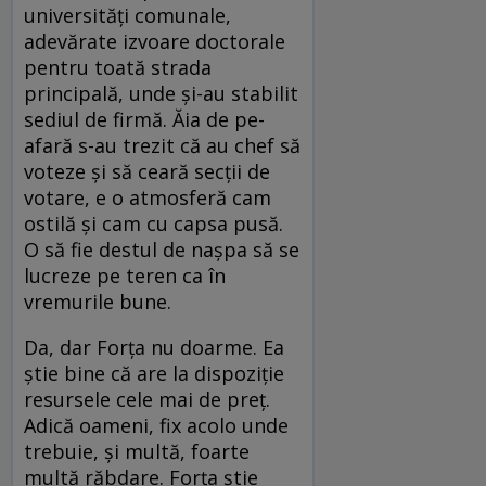
universități comunale,
adevărate izvoare doctorale
pentru toată strada
principală, unde și-au stabilit
sediul de firmă. Ăia de pe-
afară s-au trezit că au chef să
voteze și să ceară secții de
votare, e o atmosferă cam
ostilă și cam cu capsa pusă.
O să fie destul de nașpa să se
lucreze pe teren ca în
vremurile bune.
Da, dar Forța nu doarme. Ea
știe bine că are la dispoziție
resursele cele mai de preț.
Adică oameni, fix acolo unde
trebuie, și multă, foarte
multă răbdare. Forța știe