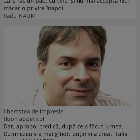
Care fac un pact cu tine. Și nu mai acceptă nici
măcar o privire înapoi.
Radu NAUM
libertstea de impresie
Buon appetito!
Dar, apropo, cred că, după ce a făcut lumea,
Dumnezeu s-a mai gîndit puțin și a creat Italia.