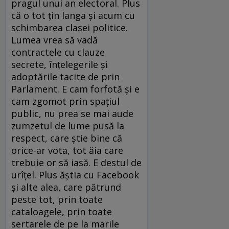
pragul unui an electoral. Plus
că o tot țin langa și acum cu
schimbarea clasei politice.
Lumea vrea să vadă
contractele cu clauze
secrete, înțelegerile și
adoptările tacite de prin
Parlament. E cam forfotă și e
cam zgomot prin spațiul
public, nu prea se mai aude
zumzetul de lume pusă la
respect, care știe bine că
orice-ar vota, tot ăia care
trebuie or să iasă. E destul de
urîțel. Plus ăștia cu Facebook
și alte alea, care pătrund
peste tot, prin toate
cataloagele, prin toate
sertarele de pe la marile