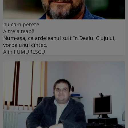
nu ca-n perete
A treia țeapă
Num-așa, ca ardeleanul suit în Dealul Clujului,
vorba unui cîntec.
Alin FUMURESCU