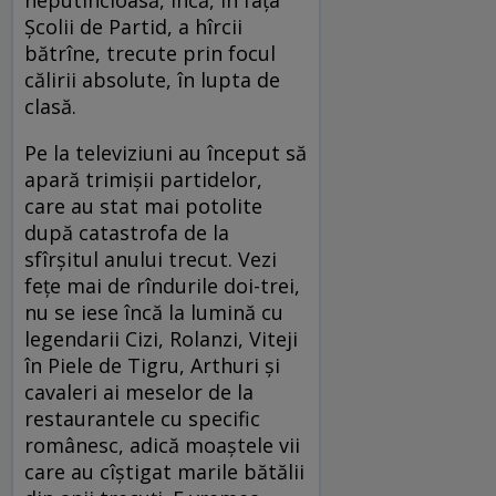
neputincioasă, încă, în fața
Școlii de Partid, a hîrcii
bătrîne, trecute prin focul
călirii absolute, în lupta de
clasă.
Pe la televiziuni au început să
apară trimișii partidelor,
care au stat mai potolite
după catastrofa de la
sfîrșitul anului trecut. Vezi
fețe mai de rîndurile doi-trei,
nu se iese încă la lumină cu
legendarii Cizi, Rolanzi, Viteji
în Piele de Tigru, Arthuri și
cavaleri ai meselor de la
restaurantele cu specific
românesc, adică moaștele vii
care au cîștigat marile bătălii