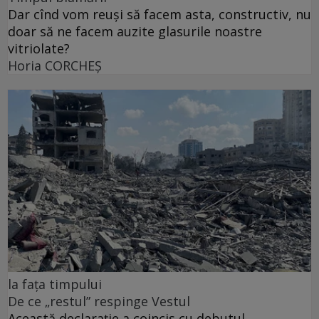
Dar cînd vom reuși să facem asta, constructiv, nu
doar să ne facem auzite glasurile noastre
vitriolate?
Horia CORCHEŞ
la fața timpului
De ce „restul” respinge Vestul
Această declarație a coincis cu debutul