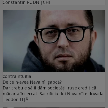
Constantin RUDNIŢCHI
contraintuiția
De ce n-avea Navalnîi șapcă?
Dar trebuie să îi dăm societății ruse credit că
măcar a încercat. Sacrificiul lui Navalnîi e dovada.
Teodor TIŢĂ