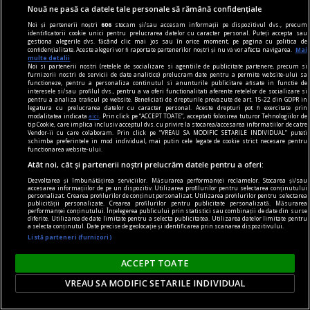
Nouă ne pasă ca datele tale personale să rămână confidențiale
Noi și partenerii noștri
606
stocăm și/sau accesăm informații pe dispozitivul dvs., precum
identificatorii cookie unici pentru prelucrarea datelor cu caracter personal. Puteți accepta sau
gestiona alegerile dvs. făcând clic mai jos sau în orice moment, pe pagina cu politica de
confidențialitate. Aceste alegeri vor fi raportate partenerilor noștri și nu vă vor afecta navigarea.
Mai
multe detalii
Noi si partenerii nostri (retelele de socializare si agentiile de publicitate partenere, precum si
furnizorii nostri de servicii de date analitice) prelucram date pentru a permite website-ului sa
functioneze, pentru a personaliza continutul si anunturile publicitare afisate in functie de
interesele si/sau profilul dvs., pentru a va oferi functionalitati aferente retelelor de socializare si
pentru a analiza traficul pe website. Beneficiati de drepturile prevazute de art. 15-22 din GDPR in
legatura cu prelucrarea datelor cu caracter personal. Aceste drepturi pot fi exercitate prin
modalitatea indicata
aici
. Prin click pe “ACCEPT TOATE”, acceptati folosirea tuturor Tehnologiilor de
tip Cookie, care implica inclusiv acceptul dvs. cu privire la stocarea/accesarea informatiilor de catre
Vendor-ii cu care colaboram. Prin click pe “VREAU SA MODIFIC SETARILE INDIVIDUAL” puteti
schimba preferintele in mod individual, mai putin cele legate de cookie strict necesare pentru
functionarea website-ului.
Atât noi, cât și partenerii noștri prelucrăm datele pentru a oferi:
Dezvoltarea și îmbunătățirea serviciilor. Măsurarea performanței reclamelor. Stocarea și/sau
nici așa, nici altminteri
accesarea informațiilor de pe un dispozitiv. Utilizarea profilurilor pentru selectarea conținutului
personalizat. Crearea profilurilor de conținut personalizat. Utilizarea profilurilor pentru selectarea
Cum trebuie să fie un președinte
publicității personalizate. Crearea profilurilor pentru publicitate personalizată. Măsurarea
performanței conținutului. Înțelegerea publicului prin statistici sau combinații de date din surse
Nu cred în nici o campanie electorală construită
diferite. Utilizarea de date limitate pentru a selecta publicitatea. Utilizarea datelor limitate pentru
a selecta conținutul. Date precise de geolocație și identificarea prin scanarea dispozitivului.
pe negativitate, pe agresiune, pe obsesii strict
Listă parteneri (furnizori)
individuale.
ACCEPT TOATE
Andrei PLEŞU
VREAU SA MODIFIC SETARILE INDIVIDUAL