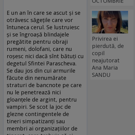
OCTOMBRIE
E un an în care se ascut și se
otrăvesc săgețile care vor
întuneca cerul. Se lustruiesc
și se îngroașă blindajele
Privirea ei
pregătite pentru obraji
pierdută, de
rumeni, dolofani, care nu
copil
roșesc nici dacă sînt bătuți cu
neajutorat
degetul Sfintei Parascheva.
Ana Maria
Se dau jos din cui armurile
SANDU
făcute din nenumărate
straturi de bancnote pe care
nu le penetrează nici
gloanțele de argint, pentru
vampiri. Se scot la joc de
glezne contingentele de
tineri simpatizanți sau
membri ai organizațiilor de