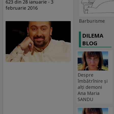
623 din 28 ianuarie - 3
februarie 2016
Barburisme
DILEMA
BLOG
Despre
îmbătrînire și
alți demoni
Ana Maria
SANDU