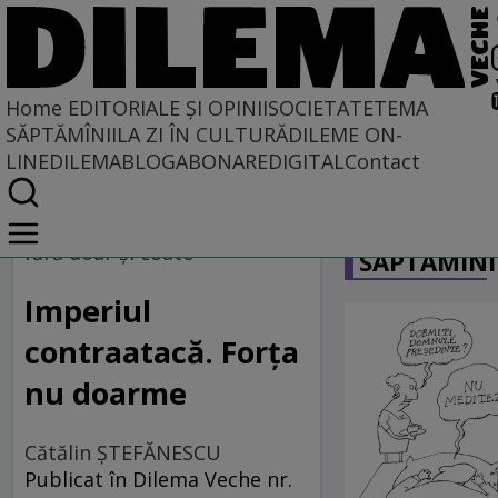
Home
EDITORIALE ȘI OPINII
SOCIETATE
TEMA
SĂPTĂMÎNII
LA ZI ÎN CULTURĂ
DILEME ON-
LINE
DILEMABLOG
ABONARE
DIGITAL
Contact
Home
CARICATU
EDITORIALE ȘI OPINII
fără doar şi coate
SĂPTĂMÎNI
TÎLC SHOW
Imperiul
contraatacă. Forţa
nu doarme
Cătălin ŞTEFĂNESCU
Publicat în Dilema Veche nr.