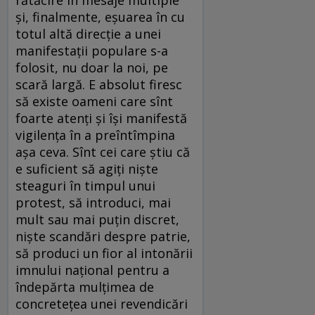
rătăcire în mesaje multiple
și, finalmente, eșuarea în cu
totul altă direcție a unei
manifestații populare s-a
folosit, nu doar la noi, pe
scară largă. E absolut firesc
să existe oameni care sînt
foarte atenți și își manifestă
vigilența în a preîntîmpina
așa ceva. Sînt cei care știu că
e suficient să agiți niște
steaguri în timpul unui
protest, să introduci, mai
mult sau mai puțin discret,
niște scandări despre patrie,
să produci un fior al intonării
imnului național pentru a
îndepărta mulțimea de
concretețea unei revendicări