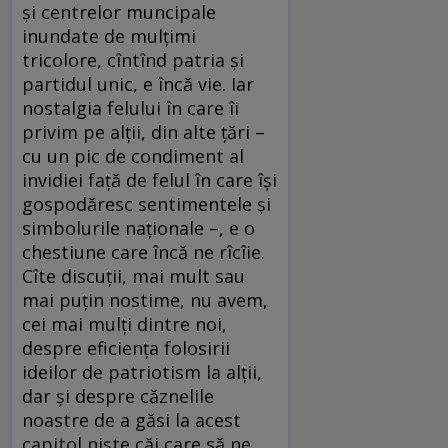
și centrelor muncipale
inundate de mulțimi
tricolore, cîntînd patria și
partidul unic, e încă vie. Iar
nostalgia felului în care îi
privim pe alții, din alte țări –
cu un pic de condiment al
invidiei față de felul în care își
gospodăresc sentimentele și
simbolurile naționale –, e o
chestiune care încă ne rîcîie.
Cîte discuții, mai mult sau
mai puțin nostime, nu avem,
cei mai mulți dintre noi,
despre eficiența folosirii
ideilor de patriotism la alții,
dar și despre căznelile
noastre de a găsi la acest
capitol niște căi care să ne