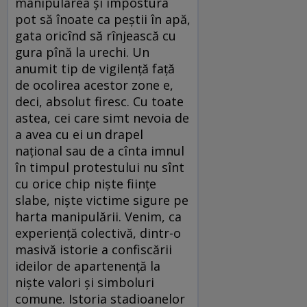
manipularea și impostura
pot să înoate ca peștii în apă,
gata oricînd să rînjească cu
gura pînă la urechi. Un
anumit tip de vigilență față
de ocolirea acestor zone e,
deci, absolut firesc. Cu toate
astea, cei care simt nevoia de
a avea cu ei un drapel
național sau de a cînta imnul
în timpul protestului nu sînt
cu orice chip niște ființe
slabe, niște victime sigure pe
harta manipulării. Venim, ca
experiență colectivă, dintr-o
masivă istorie a confiscării
ideilor de apartenență la
niște valori și simboluri
comune. Istoria stadioanelor