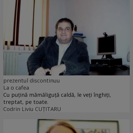
prezentul discontinuu
La o cafea
Cu puţină mămăliguţă caldă, le veţi înghiţi,
treptat, pe toate.
Codrin Liviu CUŢITARU