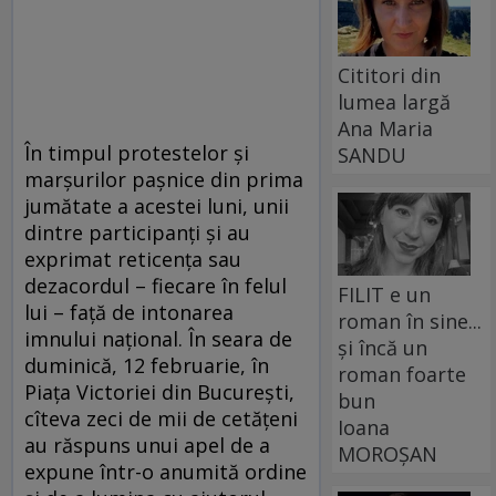
Cititori din
lumea largă
Ana Maria
În timpul protestelor și
SANDU
marșurilor pașnice din prima
jumătate a acestei luni, unii
dintre participanți și au
exprimat reticența sau
dezacordul – fiecare în felul
FILIT e un
lui – față de intonarea
roman în sine...
imnului național. În seara de
și încă un
duminică, 12 februarie, în
roman foarte
Piața Victoriei din București,
bun
cîteva zeci de mii de cetățeni
Ioana
au răspuns unui apel de a
MOROȘAN
expune într-o anumită ordine