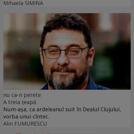
Mihaela SIMINA
nu ca-n perete
A treia țeapă
Num-așa, ca ardeleanul suit în Dealul Clujului,
vorba unui cîntec.
Alin FUMURESCU