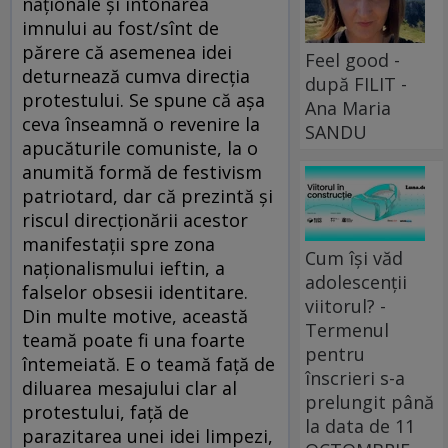
naționale și intonarea
imnului au fost/sînt de
părere că asemenea idei
Feel good -
deturnează cumva direcția
după FILIT -
protestului. Se spune că așa
Ana Maria
ceva înseamnă o revenire la
SANDU
apucăturile comuniste, la o
anumită formă de festivism
patriotard, dar că prezintă și
riscul direcționării acestor
manifestații spre zona
Cum își văd
naționalismului ieftin, a
adolescenții
falselor obsesii identitare.
viitorul? -
Din multe motive, această
Termenul
teamă poate fi una foarte
pentru
întemeiată. E o teamă față de
înscrieri s-a
diluarea mesajului clar al
prelungit până
protestului, față de
la data de 11
parazitarea unei idei limpezi,