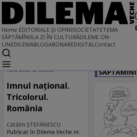
Home
EDITORIALE ȘI OPINII
SOCIETATE
TEMA
SĂPTĂMÎNII
LA ZI ÎN CULTURĂ
DILEME ON-
LINE
DILEMABLOG
ABONARE
DIGITAL
Contact
Home
CARICATU
EDITORIALE ȘI OPINII
fără doar şi coate
SĂPTĂMÎNI
TÎLC SHOW
Imnul naţional.
Tricolorul.
România
Cătălin ŞTEFĂNESCU
Publicat în Dilema Veche nr.