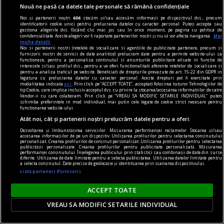
Nouă ne pasă ca datele tale personale să rămână confidențiale
Noi și partenerii noștri
606
stocăm și/sau accesăm informații pe dispozitivul dvs., precum
identificatorii cookie unici pentru prelucrarea datelor cu caracter personal. Puteți accepta sau
la răscruce de gînduri
gestiona alegerile dvs. făcând clic mai jos sau în orice moment, pe pagina cu politica de
confidențialitate. Aceste alegeri vor fi raportate partenerilor noștri și nu vă vor afecta navigarea.
Mai
Succesiunea
multe detalii
Noi si partenerii nostri (retelele de socializare si agentiile de publicitate partenere, precum si
Nici Europa nu stă grozav înaintea unor alegeri
furnizorii nostri de servicii de date analitice) prelucram date pentru a permite website-ului sa
functioneze, pentru a personaliza continutul si anunturile publicitare afisate in functie de
care pot să împingă în parlamentele europene
interesele si/sau profilul dvs., pentru a va oferi functionalitati aferente retelelor de socializare si
pentru a analiza traficul pe website. Beneficiati de drepturile prevazute de art. 15-22 din GDPR in
diferiți demagogi cu promisiuni maximale și
legatura cu prelucrarea datelor cu caracter personal. Aceste drepturi pot fi exercitate prin
modalitatea indicata
aici
. Prin click pe “ACCEPT TOATE”, acceptati folosirea tuturor Tehnologiilor de
capacități mediocre.
tip Cookie, care implica inclusiv acceptul dvs. cu privire la stocarea/accesarea informatiilor de catre
Vendor-ii cu care colaboram. Prin click pe “VREAU SA MODIFIC SETARILE INDIVIDUAL” puteti
Andrei CORNEA
schimba preferintele in mod individual, mai putin cele legate de cookie strict necesare pentru
functionarea website-ului.
Atât noi, cât și partenerii noștri prelucrăm datele pentru a oferi:
Dezvoltarea și îmbunătățirea serviciilor. Măsurarea performanței reclamelor. Stocarea și/sau
accesarea informațiilor de pe un dispozitiv. Utilizarea profilurilor pentru selectarea conținutului
personalizat. Crearea profilurilor de conținut personalizat. Utilizarea profilurilor pentru selectarea
publicității personalizate. Crearea profilurilor pentru publicitate personalizată. Măsurarea
performanței conținutului. Înțelegerea publicului prin statistici sau combinații de date din surse
diferite. Utilizarea de date limitate pentru a selecta publicitatea. Utilizarea datelor limitate pentru
a selecta conținutul. Date precise de geolocație și identificarea prin scanarea dispozitivului.
Listă parteneri (furnizori)
ACCEPT TOATE
VREAU SA MODIFIC SETARILE INDIVIDUAL