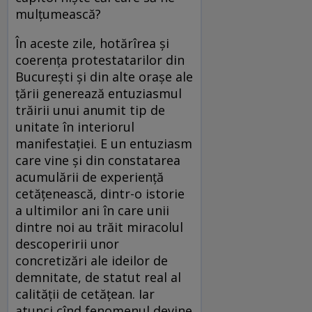
mulțumească?
În aceste zile, hotărîrea și
coerența protestatarilor din
București și din alte orașe ale
țării generează entuziasmul
trăirii unui anumit tip de
unitate în interiorul
manifestației. E un entuziasm
care vine și din constatarea
acumulării de experiență
cetățenească, dintr-o istorie
a ultimilor ani în care unii
dintre noi au trăit miracolul
descoperirii unor
concretizări ale ideilor de
demnitate, de statut real al
calității de cetățean. Iar
atunci cînd fenomenul devine