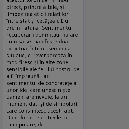
acestor valori cer în mod
direct, printre altele, și
limpezirea eticii relațiilor
între stat și cetățean. E un
drum natural. Sentimentul
recuperării demnității nu are
cum să se manifeste doar
punctual într-o asemenea
situație, ci reverberează în
mod firesc și în alte zone
sensibile ale felului nostru de
a fi împreună. Iar
sentimentul de concretețe al
unor idei care unesc niște
oameni are nevoie, la un
moment dat, și de simboluri
care consfințesc acest fapt.
Dincolo de tentativele de
manipulare, de