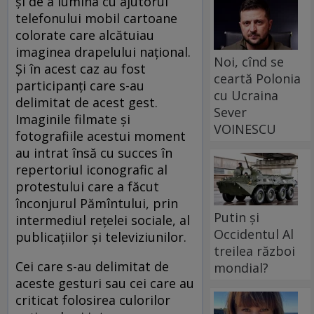
și de a lumina cu ajutorul
telefonului mobil cartoane
colorate care alcătuiau
imaginea drapelului național.
Noi, cînd se
Și în acest caz au fost
ceartă Polonia
participanți care s-au
cu Ucraina
delimitat de acest gest.
Sever
Imaginile filmate și
VOINESCU
fotografiile acestui moment
au intrat însă cu succes în
repertoriul iconografic al
protestului care a făcut
înconjurul Pămîntului, prin
Putin și
intermediul rețelei sociale, al
Occidentul Al
publicațiilor și televiziunilor.
treilea război
Cei care s-au delimitat de
mondial?
aceste gesturi sau cei care au
criticat folosirea culorilor