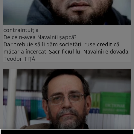
contraintuiția
De ce n-avea Navalnîi șapcă?
Dar trebuie să îi dăm societății ruse credit că
măcar a încercat. Sacrificiul lui Navalnîi e dovada.
Teodor TIŢĂ