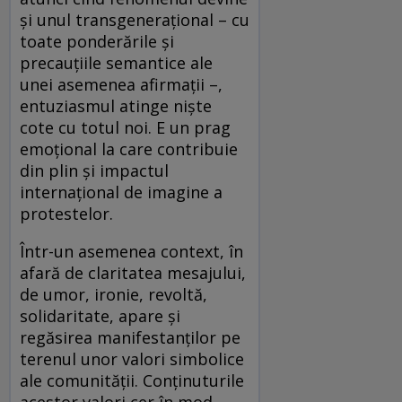
și unul transgenerațional – cu
toate ponderările și
precauțiile semantice ale
unei asemenea afirmații –,
entuziasmul atinge niște
cote cu totul noi. E un prag
emoțional la care contribuie
din plin și impactul
internațional de imagine a
protestelor.
Într-un asemenea context, în
afară de claritatea mesajului,
de umor, ironie, revoltă,
solidaritate, apare și
regăsirea manifestanților pe
terenul unor valori simbolice
ale comunității. Conținuturile