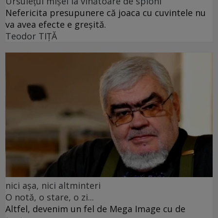
Ursulețul mișel la vînătoare de spioni
Nefericita presupunere că joaca cu cuvintele nu
va avea efecte e greșită.
Teodor TIŢĂ
nici așa, nici altminteri
O notă, o stare, o zi...
Altfel, devenim un fel de Mega Image cu de