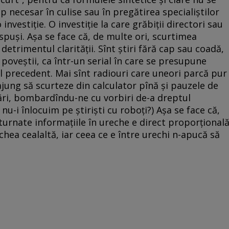
p necesar în culise sau în pregătirea specialiștilor
 investiție. O investiție la care grăbiții directori sau
spuși. Așa se face că, de multe ori, scurtimea
 detrimentul clarității. Sînt știri fără cap sau coadă,
poveștii, ca într-un serial în care se presupune
ul precedent. Mai sînt radiouri care uneori parcă pur
 ajung să scurteze din calculator pînă și pauzele de
rări, bombardîndu-ne cu vorbiri de-a dreptul
 nu-i înlocuim pe știriști cu roboți?) Așa se face că,
 turnate informațiile în ureche e direct proporțional
chea cealaltă, iar ceea ce e între urechi n-apucă să