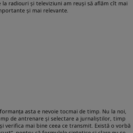
e la radiouri și televiziuni am reuși să aflăm cît mai
importante și mai relevante.
formanța asta e nevoie tocmai de timp. Nu la noi,
 Timp de antrenare și selectare a jurnaliștilor, timp
i verifica mai bine ceea ce transmit. Există o vorbă
urt“, pentru că formulele sintetice și clare nu se