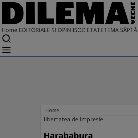
Home
EDITORIALE ȘI OPINII
SOCIETATE
TEMA SĂPTĂ
Home
EDITORIALE ȘI OPINII
libertatea de impresie
TÎLC SHOW
Harababura