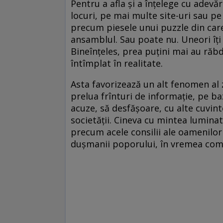
Pentru a afla și a înțelege cu adevă
locuri, pe mai multe site-uri sau pe
precum piesele unui puzzle din care,
ansamblul. Sau poate nu. Uneori îți 
Bineînțeles, prea puțini mai au răb
întîmplat în realitate.
Asta favorizează un alt fenomen al z
prelua frînturi de informație, pe ba
acuze, să desfășoare, cu alte cuvint
societății. Cineva cu mintea lumina
precum acele consilii ale oamenilor
dușmanii poporului, în vremea com