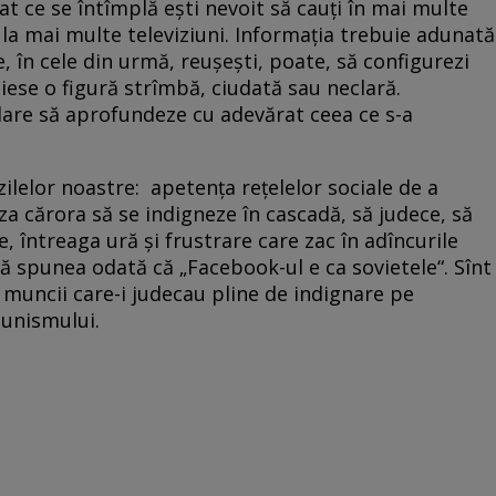
rat ce se întîmplă ești nevoit să cauți în mai multe
 la mai multe televiziuni. Informația trebuie adunată
 în cele din urmă, reușești, poate, să configurezi
iese o figură strîmbă, ciudată sau neclară.
dare să aprofundeze cu adevărat ceea ce s-a
ilelor noastre: apetența rețelelor sociale de a
za cărora să se indigneze în cascadă, să judece, să
e, întreaga ură și frustrare care zac în adîncurile
tă spunea odată că „Facebook-ul e ca sovietele“. Sînt
 muncii care-i judecau pline de indignare pe
unismului.