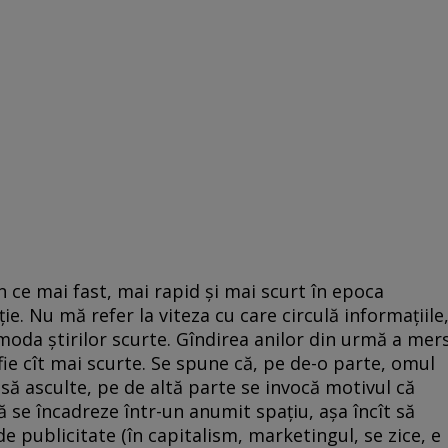
n ce mai fast, mai rapid și mai scurt în epoca
ție. Nu mă refer la viteza cu care circulă informațiile
moda știrilor scurte. Gîndirea anilor din urmă a mer
să fie cît mai scurte. Se spune că, pe de-o parte, omul
 să asculte, pe de altă parte se invocă motivul că
ă se încadreze într-un anumit spațiu, așa încît să
de publicitate (în capitalism, marketingul, se zice, e