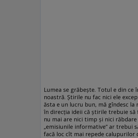
Lumea se grăbește. Totul e din ce î
noastră. Știrile nu fac nici ele excep
ăsta e un lucru bun, mă gîndesc la 
în direcția ideii că știrile trebuie 
nu mai are nici timp și nici răbdare
„emisiunile informative“ ar trebui s
facă loc cît mai repede calupurilor 