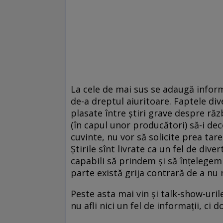
La cele de mai sus se adaugă informa
de-a dreptul aiuritoare. Faptele div
plasate între știri grave despre răz
(în capul unor producători) să-i de
cuvinte, nu vor să solicite prea tare
Știrile sînt livrate ca un fel de div
capabili să prindem și să înțelegem 
parte există grija contrară de a nu
Peste asta mai vin și talk-show-uril
nu afli nici un fel de informații, ci