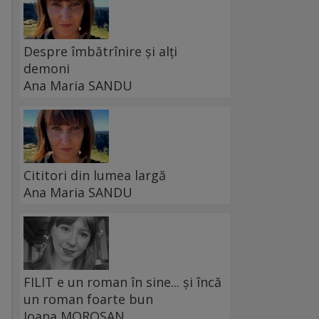
Despre îmbătrînire și alți
demoni
Ana Maria SANDU
Cititori din lumea largă
Ana Maria SANDU
FILIT e un roman în sine... și încă
un roman foarte bun
Ioana MOROȘAN