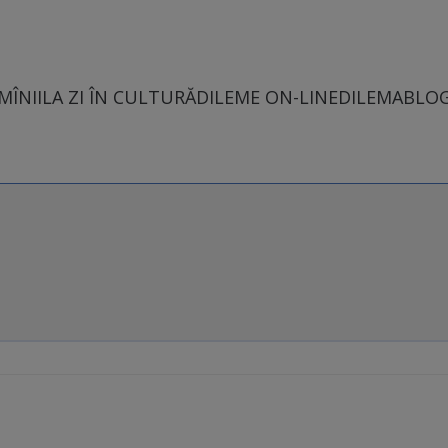
MÎNII
LA ZI ÎN CULTURĂ
DILEME ON-LINE
DILEMABLO