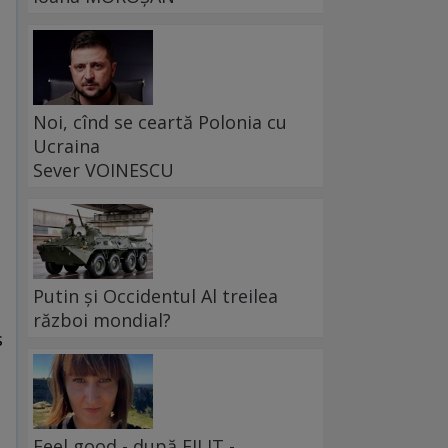
Noi, cînd se ceartă Polonia cu
Ucraina
Sever VOINESCU
Putin și Occidentul Al treilea
,
război mondial?
s
Feel good - după FILIT -