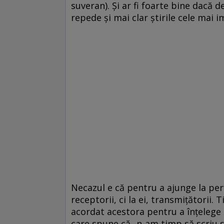
suveran). Și ar fi foarte bine dacă d
repede și mai clar știrile cele mai 
Necazul e că pentru a ajunge la per
receptorii, ci la ei, transmițătorii.
acordat acestora pentru a înțelege ș
care spune că „n-am timp să scriu sc