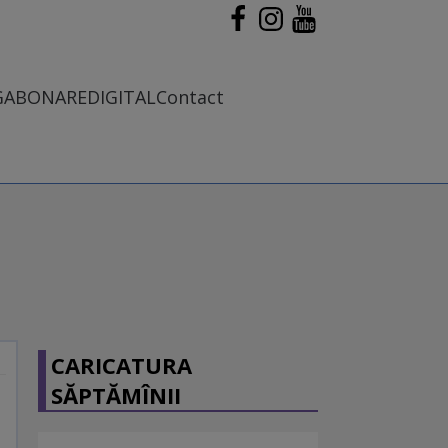
G
ABONARE
DIGITAL
Contact
CARICATURA
SĂPTĂMÎNII