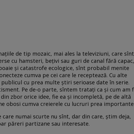
țiile de tip mozaic, mai ales la televiziuni, care sînt
erse cu hamsteri, bețivi sau guri de canal fără capac
boaie și catastrofe ecologice, sînt probabil menite
conecteze cumva pe cei care le receptează. Cu alte
 publicul cu prea multe știri serioase date în serie.
ertisment. Pe de-o parte, sîntem tratați ca și cum am f
din zbor orice idee, fie ea și incompletă, pe de altă
 ne obosi cumva creierele cu lucruri prea importante
e care numai scurte nu sînt, dar din care, știm deja,
 doar păreri partizane sau interesate.