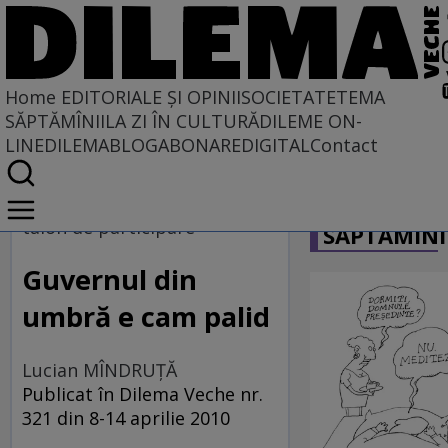
Home
EDITORIALE ȘI OPINII
SOCIETATE
TEMA
SĂPTĂMÎNII
LA ZI ÎN CULTURĂ
DILEME ON-
LINE
DILEMABLOG
ABONARE
DIGITAL
Contact
Home
CARICATU
EDITORIALE ȘI OPINII
talon de participare
SĂPTĂMÎNI
TÎLC SHOW
Guvernul din
umbră e cam palid
Lucian MÎNDRUŢĂ
Publicat în Dilema Veche nr.
321 din 8-14 aprilie 2010