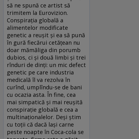
să ne spună ce artist să
trimitem la Eurovizion.
Conspiraţia globală a
alimentelor modificate
genetic a reuşit şi ea să pună
în gură fiecărui cetăţean nu
doar mămăliga din porumb
dubios, ci şi două limbi şi trei
rînduri de dinţi: un mic defect
genetic pe care industria
medicală îl va rezolva în
curînd, umplîndu-se de bani
cu ocazia asta. În fine, cea
mai simpatică şi mai reuşită
conspiraţie globală e cea a
multinaţionalelor. Deşi ştim
cu toţii că dacă laşi carne
peste noapte în Coca-cola se