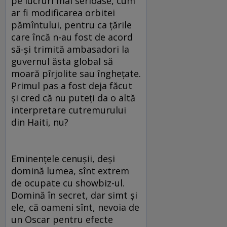
pe lucruri mai serioase, cum
ar fi modificarea orbitei
pămîntului, pentru ca ţările
care încă n-au fost de acord
să-şi trimită ambasadori la
guvernul ăsta global să
moară pîrjolite sau îngheţate.
Primul pas a fost deja făcut
şi cred că nu puteţi da o altă
interpretare cutremurului
din Haiti, nu?
Eminenţele cenuşii, deşi
domină lumea, sînt extrem
de ocupate cu showbiz-ul.
Domină în secret, dar simt şi
ele, că oameni sînt, nevoia de
un Oscar pentru efecte