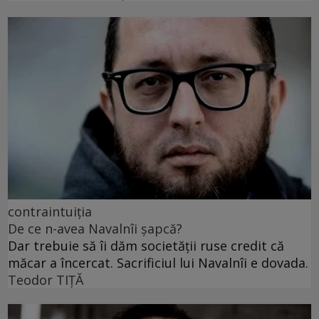
contraintuiția
De ce n-avea Navalnîi șapcă?
Dar trebuie să îi dăm societății ruse credit că
măcar a încercat. Sacrificiul lui Navalnîi e dovada.
Teodor TIŢĂ