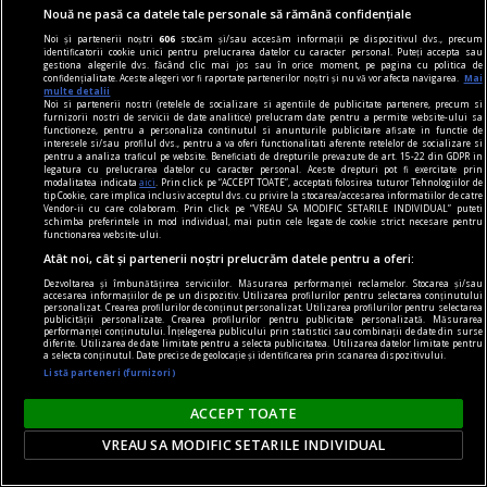
Nouă ne pasă ca datele tale personale să rămână confidențiale
Noi și partenerii noștri
606
stocăm și/sau accesăm informații pe dispozitivul dvs., precum
identificatorii cookie unici pentru prelucrarea datelor cu caracter personal. Puteți accepta sau
gestiona alegerile dvs. făcând clic mai jos sau în orice moment, pe pagina cu politica de
confidențialitate. Aceste alegeri vor fi raportate partenerilor noștri și nu vă vor afecta navigarea.
Mai
multe detalii
Noi si partenerii nostri (retelele de socializare si agentiile de publicitate partenere, precum si
furnizorii nostri de servicii de date analitice) prelucram date pentru a permite website-ului sa
functioneze, pentru a personaliza continutul si anunturile publicitare afisate in functie de
interesele si/sau profilul dvs., pentru a va oferi functionalitati aferente retelelor de socializare si
pentru a analiza traficul pe website. Beneficiati de drepturile prevazute de art. 15-22 din GDPR in
legatura cu prelucrarea datelor cu caracter personal. Aceste drepturi pot fi exercitate prin
modalitatea indicata
aici
. Prin click pe “ACCEPT TOATE”, acceptati folosirea tuturor Tehnologiilor de
tip Cookie, care implica inclusiv acceptul dvs. cu privire la stocarea/accesarea informatiilor de catre
Vendor-ii cu care colaboram. Prin click pe “VREAU SA MODIFIC SETARILE INDIVIDUAL” puteti
schimba preferintele in mod individual, mai putin cele legate de cookie strict necesare pentru
accent pe istorie
functionarea website-ului.
Lech Walesa, din istorie și din prezent
Atât noi, cât și partenerii noștri prelucrăm datele pentru a oferi:
Stocul pare limitat, istoria continuă.
Dezvoltarea și îmbunătățirea serviciilor. Măsurarea performanței reclamelor. Stocarea și/sau
accesarea informațiilor de pe un dispozitiv. Utilizarea profilurilor pentru selectarea conținutului
Mihaela SIMINA
personalizat. Crearea profilurilor de conținut personalizat. Utilizarea profilurilor pentru selectarea
publicității personalizate. Crearea profilurilor pentru publicitate personalizată. Măsurarea
performanței conținutului. Înțelegerea publicului prin statistici sau combinații de date din surse
diferite. Utilizarea de date limitate pentru a selecta publicitatea. Utilizarea datelor limitate pentru
a selecta conținutul. Date precise de geolocație și identificarea prin scanarea dispozitivului.
Listă parteneri (furnizori)
ACCEPT TOATE
VREAU SA MODIFIC SETARILE INDIVIDUAL