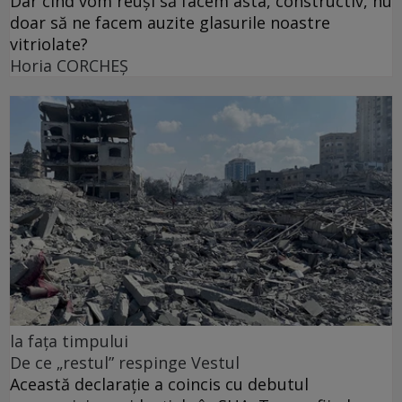
Dar cînd vom reuși să facem asta, constructiv, nu
doar să ne facem auzite glasurile noastre
vitriolate?
Horia CORCHEŞ
la fața timpului
De ce „restul” respinge Vestul
Această declarație a coincis cu debutul