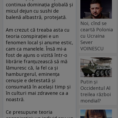
continua dominaţia globală şi
micul dejun cu sushi de
balenă albastră, protejată.
Noi, cînd se
ceartă Polonia
Am crezut că treaba asta cu
cu Ucraina
teoria conspiraţiei e un
Sever
fenomen local şi anume estic,
VOINESCU
cam ca manelele. Însă mi-a
fost de ajuns o vizită într-o
librărie franţuzească să mă
lămuresc că, la fel ca şi
hamburgerul, eminenţa
cenuşie e detestată şi
Putin și
consumată în acelaşi timp şi
Occidentul Al
în culturi mai zdravene ca a
treilea război
noastră.
mondial?
Ce presupune teoria