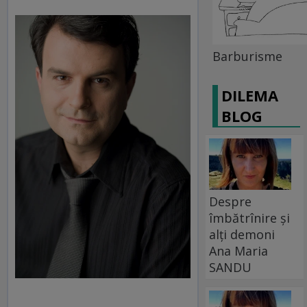
Barburisme
DILEMA
BLOG
Despre
îmbătrînire și
alți demoni
Ana Maria
SANDU