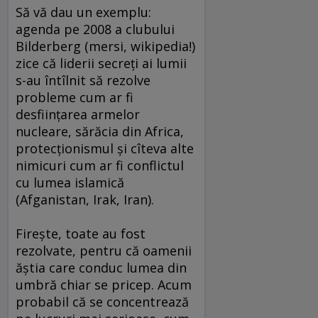
Să vă dau un exemplu:
agenda pe 2008 a clubului
Bilderberg (mersi, wikipedia!)
zice că liderii secreţi ai lumii
s-au întîlnit să rezolve
probleme cum ar fi
desfiinţarea armelor
nucleare, sărăcia din Africa,
protecţionismul şi cîteva alte
nimicuri cum ar fi conflictul
cu lumea islamică
(Afganistan, Irak, Iran).
Fireşte, toate au fost
rezolvate, pentru că oamenii
ăştia care conduc lumea din
umbră chiar se pricep. Acum
probabil că se concentrează