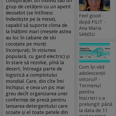
conspiraţiei: un individ sau un
grup de cetăţeni cu un apetit
deosebit (se întîlnesc
Feel good -
îndeobşte pe la mese),
după FILIT -
capabil să suporte clima de
Ana Maria
la înălţimi mari (mesele astea
SANDU
au loc în cabane de ski
cocoţate pe munţi
înconjuraţi, în viziunea
populară, cu gard electric) şi
în stare să rezolve, pînă la
Cum își văd
desert, întreaga parte de
adolescenții
logistică a complotului
viitorul? -
mondial. Care, din cîte îmi
Termenul
închipui, e ceva un pic mai
pentru
greu decît organizarea unei
înscrieri s-a
conferinţe de presă pentru
prelungit până
lansarea detergentului care
la data de 11
scoate şi el toate petele din