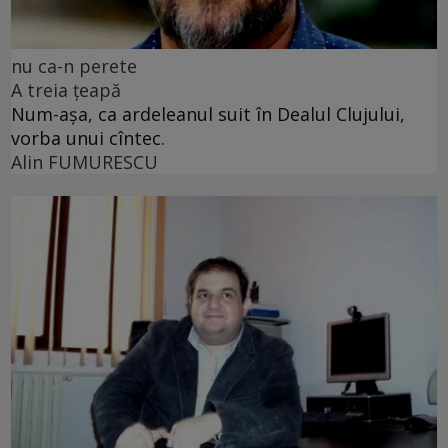
nu ca-n perete
A treia țeapă
Num-așa, ca ardeleanul suit în Dealul Clujului,
vorba unui cîntec.
Alin FUMURESCU