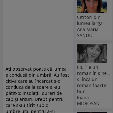
Cititori din
lumea largă
Ana Maria
SANDU
FILIT e un
Aţi observat poate că lumea
roman în sine...
e condusă din umbră. Au fost
și încă un
cîţiva care au încercat s-o
roman foarte
conducă de la soare şi-au
bun
păţit-o: insolaţii, dureri de
Ioana
cap şi arsuri. Drept pentru
MOROȘAN
care s-au tîrît sub o
umbreluţă, pentru a-şi