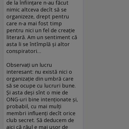
de la înfiinţare n-au făcut
nimic altceva decît să se
organizeze, drept pentru
care n-a mai fost timp
pentru nici un fel de creaţie
literară. Am un sentiment că
asta li se întîmplă şi altor
conspiratori…
Observaţi un lucru
interesant: nu există nici o
organizaţie din umbră care
să se ocupe cu lucruri bune.
Şi asta deşi sînt o mie de
ONG-uri bine intenţionate şi,
probabil, cu mai mulţi
membri influenţi decît orice
club secret. Să deducem de
aici că răul e mai uşor de