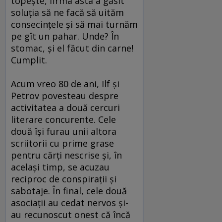
topeşte, firma asta a găsit
soluţia să ne facă să uităm
consecinţele şi să mai turnăm
pe gît un pahar. Unde? În
stomac, şi el făcut din carne!
Cumplit.
Acum vreo 80 de ani, Ilf şi
Petrov povesteau despre
activitatea a două cercuri
literare concurente. Cele
două îşi furau unii altora
scriitorii cu prime grase
pentru cărţi nescrise şi, în
acelaşi timp, se acuzau
reciproc de conspiraţii şi
sabotaje. În final, cele două
asociaţii au cedat nervos şi-
au recunoscut onest că încă