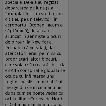
speciale. De-aia au regizat
debarcarea pe lună (s-a
întîmplat într-un studio, am
citit eu pe un televizor, în
aeroportul Otopeni, acum o
săptămînă), de-aia au
aruncat în aer nişte blocuri
de birouri la New York.
Probabil că nu ştiaţi, dar
atentatorii erau pe mînă cu
proprietarii altor blocuri,
care voiau să crească chiria la
ei! Altă conspiraţie globală se
ocupă cu înfiinţarea unui
regim socialist mondial. Ei îi
merge din ce în ce mai bine,
după cum se poate vedea cu
ochiul liber: Coreea de Nord
şi Cuba nu mai au mult pînă