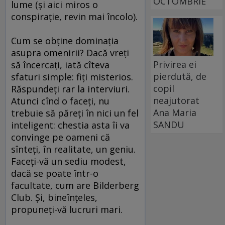
OCTOMBRIE
lume (şi aici miros o
conspiraţie, revin mai încolo).
Cum se obţine dominaţia
asupra omenirii? Dacă vreţi
Privirea ei
să încercaţi, iată cîteva
pierdută, de
sfaturi simple: fiţi misterios.
copil
Răspundeţi rar la interviuri.
neajutorat
Atunci cînd o faceţi, nu
Ana Maria
trebuie să păreţi în nici un fel
SANDU
inteligent: chestia asta îi va
convinge pe oameni că
sînteţi, în realitate, un geniu.
Faceţi-vă un sediu modest,
dacă se poate într-o
facultate, cum are Bilderberg
Club. Şi, bineînţeles,
propuneţi-vă lucruri mari.