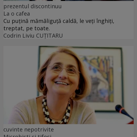
prezentul discontinuu
La o cafea
Cu puţină mămăliguţă caldă, le veţi înghiţi,
treptat, pe toate.
Codrin Liviu CUŢITARU
cuvinte nepotrivite
Microbiști și tifosi