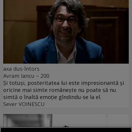
axa dus-întors
Avram Iancu – 200
Și totuși, posteritatea lui este impresionantă și
oricine mai simte românește nu poate să nu
simtă o înaltă emoție gîndindu-se la el.
Sever VOINESCU