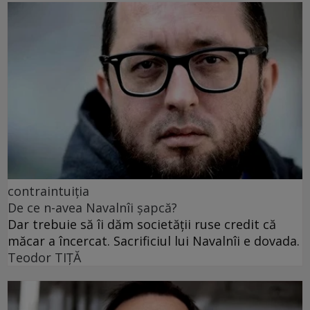
contraintuiția
De ce n-avea Navalnîi șapcă?
Dar trebuie să îi dăm societății ruse credit că
măcar a încercat. Sacrificiul lui Navalnîi e dovada.
Teodor TIŢĂ