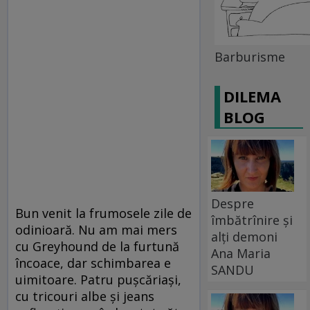
Barburisme
DILEMA
BLOG
Despre
Bun venit la frumosele zile de
îmbătrînire și
odinioară. Nu am mai mers
alți demoni
cu Greyhound de la furtună
Ana Maria
încoace, dar schimbarea e
SANDU
uimitoare. Patru puşcăriaşi,
cu tricouri albe şi jeans