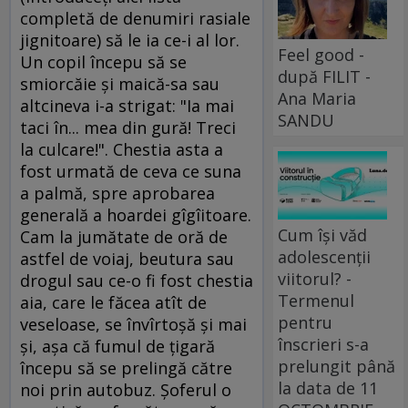
completă de denumiri rasiale
jignitoare) să le ia ce-i al lor.
Feel good -
Un copil începu să se
după FILIT -
smiorcăie şi maică-sa sau
Ana Maria
altcineva i-a strigat: "Ia mai
SANDU
taci în... mea din gură! Treci
la culcare!". Chestia asta a
fost urmată de ceva ce suna
a palmă, spre aprobarea
generală a hoardei gîgîitoare.
Cum își văd
Cam la jumătate de oră de
adolescenții
astfel de voiaj, beutura sau
viitorul? -
drogul sau ce-o fi fost chestia
Termenul
aia, care le făcea atît de
pentru
veseloase, se învîrtoşă şi mai
înscrieri s-a
şi, aşa că fumul de ţigară
prelungit până
începu să se prelingă către
la data de 11
noi prin autobuz. Şoferul o