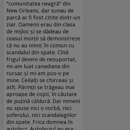
"comunitatea neagră" din
New Orleans, dar sunau de
parcă ar fi fost citite dintr-un
ziar. Oamenii erau din clasa
de mijloc şi se dădeau de
ceasul morţii să demonstreze
că nu au nimic în comun cu
scandalul din spate. Cînd
frigul deveni de nesuportat,
mi-am luat canadiana din
rucsac şi mi-am pus-o pe
mine. Ceilalţi se chirceau şi
atît. Părinţii se trăgeau mai
aproape de copii, în căutare
de puţină căldură. Dar nimeni
nu spuse nici o vorbă, nici
şoferului, nici scandalagiilor
din spate. Frica domnea în
autobuz. Autobuzul nu era