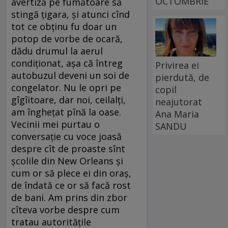
OCTOMBRIE
avertiză pe fumătoare să
stingă ţigara, şi atunci cînd
tot ce obţinu fu doar un
potop de vorbe de ocară,
dădu drumul la aerul
condiţionat, aşa că întreg
Privirea ei
autobuzul deveni un soi de
pierdută, de
congelator. Nu le opri pe
copil
gîgîitoare, dar noi, ceilalţi,
neajutorat
am îngheţat pînă la oase.
Ana Maria
Vecinii mei purtau o
SANDU
conversaţie cu voce joasă
despre cît de proaste sînt
şcolile din New Orleans şi
cum or să plece ei din oraş,
de îndată ce or să facă rost
de bani. Am prins din zbor
cîteva vorbe despre cum
tratau autorităţile