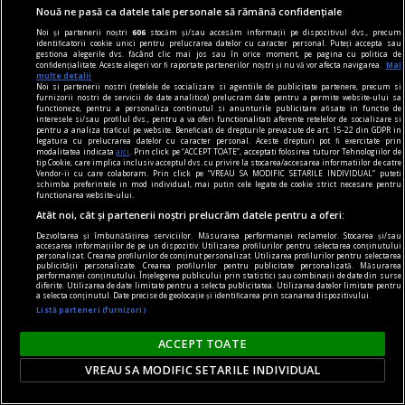
Echipa națională de fotbal a României se află
Nouă ne pasă ca datele tale personale să rămână confidențiale
acum pe locul 45 în clasamentul FIFA. E bine, e
Noi și partenerii noștri
606
stocăm și/sau accesăm informații pe dispozitivul dvs., precum
identificatorii cookie unici pentru prelucrarea datelor cu caracter personal. Puteți accepta sau
rău? Are vreo relevanță?
gestiona alegerile dvs. făcând clic mai jos sau în orice moment, pe pagina cu politica de
confidențialitate. Aceste alegeri vor fi raportate partenerilor noștri și nu vă vor afecta navigarea.
Mai
Chiar, ce vă naște fluturi în stomac azi, cînd vă
multe detalii
Noi si partenerii nostri (retelele de socializare si agentiile de publicitate partenere, precum si
gîndiți la România?
furnizorii nostri de servicii de date analitice) prelucram date pentru a permite website-ului sa
functioneze, pentru a personaliza continutul si anunturile publicitare afisate in functie de
Radu NAUM
interesele si/sau profilul dvs., pentru a va oferi functionalitati aferente retelelor de socializare si
pentru a analiza traficul pe website. Beneficiati de drepturile prevazute de art. 15-22 din GDPR in
legatura cu prelucrarea datelor cu caracter personal. Aceste drepturi pot fi exercitate prin
modalitatea indicata
aici
. Prin click pe “ACCEPT TOATE”, acceptati folosirea tuturor Tehnologiilor de
tip Cookie, care implica inclusiv acceptul dvs. cu privire la stocarea/accesarea informatiilor de catre
Parteneri
Vendor-ii cu care colaboram. Prin click pe “VREAU SA MODIFIC SETARILE INDIVIDUAL” puteti
schimba preferintele in mod individual, mai putin cele legate de cookie strict necesare pentru
functionarea website-ului.
Atât noi, cât și partenerii noștri prelucrăm datele pentru a oferi:
Dezvoltarea și îmbunătățirea serviciilor. Măsurarea performanței reclamelor. Stocarea și/sau
accesarea informațiilor de pe un dispozitiv. Utilizarea profilurilor pentru selectarea conținutului
personalizat. Crearea profilurilor de conținut personalizat. Utilizarea profilurilor pentru selectarea
publicității personalizate. Crearea profilurilor pentru publicitate personalizată. Măsurarea
performanței conținutului. Înțelegerea publicului prin statistici sau combinații de date din surse
diferite. Utilizarea de date limitate pentru a selecta publicitatea. Utilizarea datelor limitate pentru
a selecta conținutul. Date precise de geolocație și identificarea prin scanarea dispozitivului.
Listă parteneri (furnizori)
ACCEPT TOATE
VREAU SA MODIFIC SETARILE INDIVIDUAL