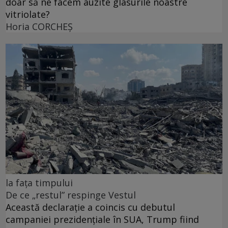
doar să ne facem auzite glasurile noastre
vitriolate?
Horia CORCHEŞ
la fața timpului
De ce „restul” respinge Vestul
Această declarație a coincis cu debutul
campaniei prezidențiale în SUA, Trump fiind