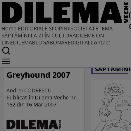
Home
EDITORIALE ȘI OPINII
SOCIETATE
TEMA
SĂPTĂMÎNII
LA ZI ÎN CULTURĂ
DILEME ON-
LINE
DILEMABLOG
ABONARE
DIGITAL
Contact
Home
CARICATU
EDITORIALE ȘI OPINII
SĂPTĂMÎNI
TÎLC SHOW
Greyhound 2007
Andrei CODRESCU
Publicat în Dilema Veche nr.
162 din 16 Mar 2007