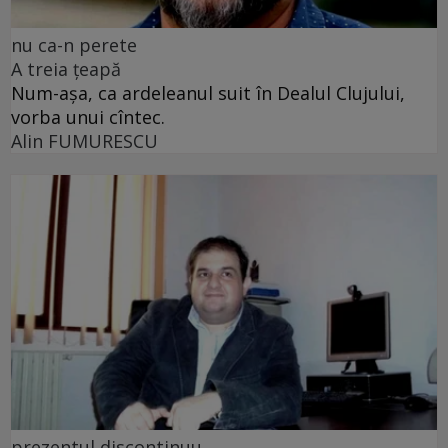
nu ca-n perete
A treia țeapă
Num-așa, ca ardeleanul suit în Dealul Clujului,
vorba unui cîntec.
Alin FUMURESCU
prezentul discontinuu