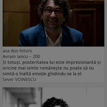
axa dus-întors
Avram Iancu – 200
Și totuși, posteritatea lui este impresionantă și
oricine mai simte românește nu poate să nu
simtă o înaltă emoție gîndindu-se la el.
Sever VOINESCU