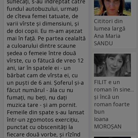
suflecaţi, s-au îndreptat către
fundul autobuzului, urmaţi
de cîteva femei tatuate, de
Cititori din
varii vîrste şi dimensiuni, şi
lumea largă
de doi copii. Eu m-am aşezat
Ana Maria
mai în faţă. Pe partea cealaltă
SANDU
a culoarului dintre scaune
şedea o femeie între două
vîrste, cu o fătucă de vreo 12
ani, iar în spatele ei - un
bărbat cam de vîrsta ei, cu
FILIT e un
un puşti de 6 ani. Şoferul şi-a
roman în sine...
făcut numărul - ăla cu nu
și încă un
fumaţi, nu beţi, nu daţi
roman foarte
muzica tare - şi am pornit.
bun
Femeile din spate s-au lansat
Ioana
într-un zgomotos exerciţiu,
MOROȘAN
punctat cu obscenităţi la
fiecare două vorbe, şi rîzînd