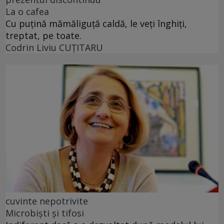
La o cafea
Cu puţină mămăliguţă caldă, le veţi înghiţi,
treptat, pe toate.
Codrin Liviu CUŢITARU
cuvinte nepotrivite
Microbiști și tifosi