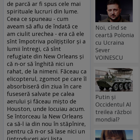
de parcă ar fi spus cele mai
spirituale lucruri din lume.
Ceea ce spuneau - cum
aveam să aflu de îndată ce
Noi, cînd se
am ciulit urechea - era că ele
ceartă Polonia
sînt împotriva poliţiştilor şi a
cu Ucraina
lumii întregi, că sînt
Sever
refugiate din New Orleans şi
VOINESCU
că n-or să înghită nici un
rahat, de la nimeni. Făceau ca
elicopterul, zgomot pe care îl
absorbiseră din ziua în care
fuseseră salvate pe calea
Putin și
aerului şi făceau mişto de
Occidentul Al
Houston, unde locuiau acum.
treilea război
Se întorceau la New Orleans
mondial?
ca să-l ia din nou în stăpînire,
pentru că n-or să lase nici un
(introduceţi aici lista