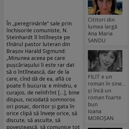
Cititori din
În „peregrinările“ sale prin
lumea largă
închisorile comuniste, N.
Ana Maria
Steinhardt îl întîlneşte pe
SANDU
tînărul pastor luteran din
Braşov Harald Sigmund:
„Minunea aceea pe care
puşcăriaşului îi este rar dat
să o întîlnească, dar de la
FILIT e un
care, cînd dă de ea, află ce
roman în sine...
poate fi bucuria: e mîndru, e
și încă un
curajos, de neînfrînt […], bine
roman foarte
dispus, niciodată somnoros
bun
ori posac, doritor şi gata în
Ioana
orice clipă să înveţe orice, să
MOROȘAN
discute, să asculte, să
povestească, să comunice tot