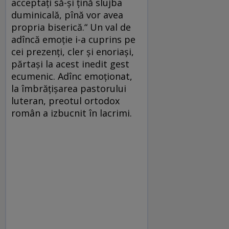
acceptaţi să-şi ţină slujba
duminicală, pînă vor avea
propria biserică.“ Un val de
adîncă emoţie i-a cuprins pe
cei prezenţi, cler și enoriași,
părtași la acest inedit gest
ecumenic. Adînc emo­ţionat,
la îmbrăţişarea pastorului
luteran, preotul ortodox
român a izbucnit în lacrimi.