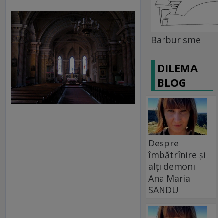
Barburisme
DILEMA
BLOG
Despre
îmbătrînire și
alți demoni
Ana Maria
SANDU