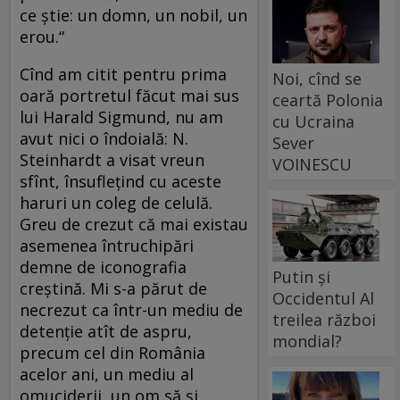
ce ştie: un domn, un nobil, un
erou.“
Cînd am citit pentru prima
Noi, cînd se
oară portretul făcut mai sus
ceartă Polonia
lui Harald Sigmund, nu am
cu Ucraina
avut nici o îndoială: N.
Sever
Steinhardt a visat vreun
VOINESCU
sfînt, însufleţind cu aceste
haruri un coleg de celulă.
Greu de crezut că mai existau
asemenea întruchipări
demne de iconografia
Putin și
creştină. Mi s-a părut de
Occidentul Al
necrezut ca într-un mediu de
treilea război
detenţie atît de aspru,
mondial?
precum cel din România
acelor ani, un mediu al
omuciderii, un om să şi