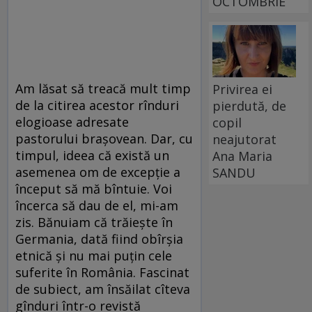
OCTOMBRIE
Am lăsat să treacă mult timp
Privirea ei
de la citirea acestor rînduri
pierdută, de
elogioase adresate
copil
pastorului braşovean. Dar, cu
neajutorat
timpul, ideea că există un
Ana Maria
asemenea om de excepţie a
SANDU
început să mă bîntuie. Voi
încerca să dau de el, mi-am
zis. Bănuiam că trăieşte în
Germania, dată fiind obîrşia
etnică şi nu mai puţin cele
suferite în România. Fascinat
de subiect, am însăilat cîteva
gînduri într-o revistă