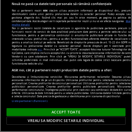
Nouă ne pasă ca datele tale personale să rămână confidențiale
Noi și partenerii noștri
606
stocăm și/sau accesăm informații pe dispozitivul dvs., precum
identificatorii cookie unici pentru prelucrarea datelor cu caracter personal. Puteți accepta sau
gestiona alegerile dvs. făcând clic mai jos sau în orice moment, pe pagina cu politica de
confidențialitate. Aceste alegeri vor fi raportate partenerilor noștri și nu vă vor afecta navigarea.
Mai
multe detalii
Noi si partenerii nostri (retelele de socializare si agentiile de publicitate partenere, precum si
furnizorii nostri de servicii de date analitice) prelucram date pentru a permite website-ului sa
functioneze, pentru a personaliza continutul si anunturile publicitare afisate in functie de
interesele si/sau profilul dvs., pentru a va oferi functionalitati aferente retelelor de socializare si
pentru a analiza traficul pe website. Beneficiati de drepturile prevazute de art. 15-22 din GDPR in
legatura cu prelucrarea datelor cu caracter personal. Aceste drepturi pot fi exercitate prin
modalitatea indicata
aici
. Prin click pe “ACCEPT TOATE”, acceptati folosirea tuturor Tehnologiilor de
tip Cookie, care implica inclusiv acceptul dvs. cu privire la stocarea/accesarea informatiilor de catre
Vendor-ii cu care colaboram. Prin click pe “VREAU SA MODIFIC SETARILE INDIVIDUAL” puteti
schimba preferintele in mod individual, mai putin cele legate de cookie strict necesare pentru
functionarea website-ului.
Atât noi, cât și partenerii noștri prelucrăm datele pentru a oferi:
contraintuiția
Dezvoltarea și îmbunătățirea serviciilor. Măsurarea performanței reclamelor. Stocarea și/sau
accesarea informațiilor de pe un dispozitiv. Utilizarea profilurilor pentru selectarea conținutului
De ce n-avea Navalnîi șapcă?
personalizat. Crearea profilurilor de conținut personalizat. Utilizarea profilurilor pentru selectarea
publicității personalizate. Crearea profilurilor pentru publicitate personalizată. Măsurarea
Dar trebuie să îi dăm societății ruse credit că
performanței conținutului. Înțelegerea publicului prin statistici sau combinații de date din surse
diferite. Utilizarea de date limitate pentru a selecta publicitatea. Utilizarea datelor limitate pentru
măcar a încercat. Sacrificiul lui Navalnîi e dovada.
a selecta conținutul. Date precise de geolocație și identificarea prin scanarea dispozitivului.
Listă parteneri (furnizori)
Teodor TIŢĂ
ACCEPT TOATE
VREAU SA MODIFIC SETARILE INDIVIDUAL