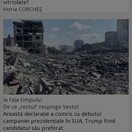
vitriolate?
Horia CORCHEŞ
la fața timpului
De ce „restul” respinge Vestul
Această declarație a coincis cu debutul
campaniei prezidențiale în SUA, Trump fiind
candidatul său preferat.