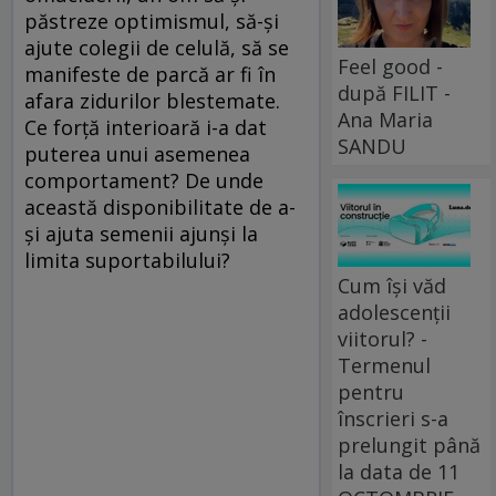
păstreze optimismul, să-şi
ajute colegii de celulă, să se
Feel good -
manifeste de parcă ar fi în
după FILIT -
afara zidurilor blestemate.
Ana Maria
Ce forţă interioară i-a dat
SANDU
puterea unui asemenea
comportament? De unde
această disponibilitate de a-
şi ajuta semenii ajunşi la
limita suportabilului?
Cum își văd
adolescenții
viitorul? -
Termenul
pentru
înscrieri s-a
prelungit până
la data de 11