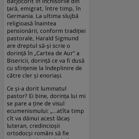
batjocorit în închisorile din
ţară, emigrat, între timp, în
Germania. La ultima slujbă
religioasă înaintea
pensionării, conform tradiţiei
pastorale, Harald Sigmund
are dreptul să-şi scrie o
dorinţă în „Cartea de Aur“ a
Bisericii, dorinţă ce va fi dusă
cu sfinţenie la îndeplinire de
către cler şi enoriaşi.
Ce şi-a dorit luminatul
pastor? Ei bine, dorinţa lui mi
se pare a ţine de visul
ecumenismului: „…atîta timp
cît va dăinui acest lăcaş
luteran, credincioşii
ortodocşi români să fie