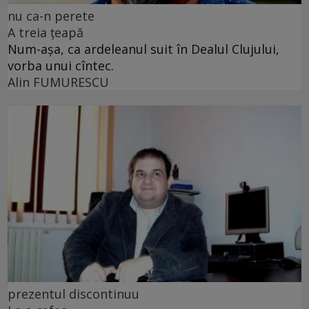
nu ca-n perete
A treia țeapă
Num-așa, ca ardeleanul suit în Dealul Clujului,
vorba unui cîntec.
Alin FUMURESCU
prezentul discontinuu