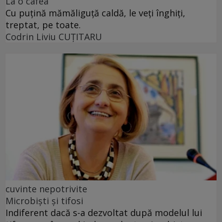
La o cafea
Cu puţină mămăliguţă caldă, le veţi înghiţi,
treptat, pe toate.
Codrin Liviu CUŢITARU
cuvinte nepotrivite
Microbiști și tifosi
Indiferent dacă s-a dezvoltat după modelul lui