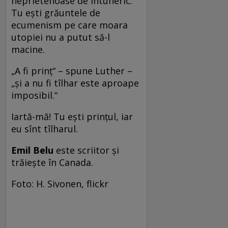
neprietenoase de întuneric.
Tu eşti grăuntele de
ecumenism pe care moara
utopiei nu a putut să-l
macine.
„A fi prinţ“ – spune Luther –
„şi a nu fi tîlhar este aproape
imposibil.“
Iartă-mă! Tu eşti prinţul, iar
eu sînt tîlharul.
Emil Belu
este scriitor și
trăiește în Canada.
Foto: H. Sivonen, flickr