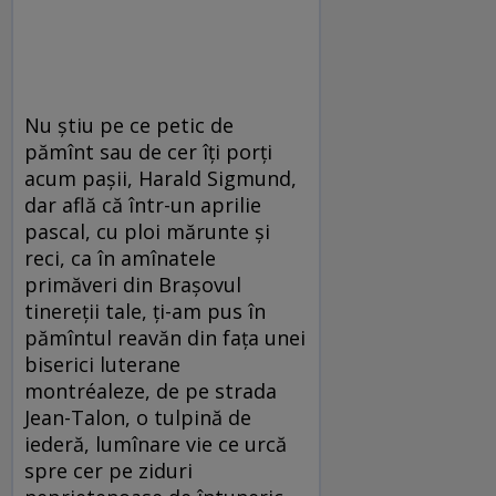
Nu ştiu pe ce petic de
pămînt sau de cer îţi porţi
acum paşii, Harald Sigmund,
dar află că într-un aprilie
pascal, cu ploi mărunte şi
reci, ca în amînatele
primăveri din Braşovul
tinereţii tale, ţi-am pus în
pămîntul reavăn din faţa unei
biserici luterane
montréaleze, de pe strada
Jean-Talon, o tulpină de
iederă, lumînare vie ce urcă
spre cer pe ziduri