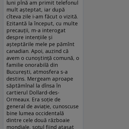
luni pînă am primit telefonul
mult așteptat, iar după
cîteva zile i-am făcut o vizită.
Ezitantă la început, cu multe
precauții, m-a interogat
despre intențiile și
așteptările mele pe pămînt
canadian. Apoi, auzind că
avem o cunoștință comună, o
familie onorabilă din
București, atmosfera s-a
destins. Mergeam aproape
săptămînal la dînsa în
cartierul Dollard-des-
Ormeaux. Era soție de
general de aviație, cunoscuse
bine lumea occidentală
dintre cele două războaie
mondiale, soțul fiind atașat