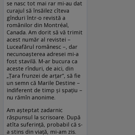
se nasc tot mai rar mi-au dat
curajul să însăilez cîteva
gînduri într-o revistă a
românilor din Montréal,
Canada. Am dorit să vă trimit
acest număr al revistei –
Luceafărul românesc –, dar
necunoaşterea adresei mi-a
fost stavilă. M-ar bucura ca
aceste rînduri, de aici, din
„Ţara frunzei de arţar“, să fie
un semn că Marile Destine –
indiferent de timp şi spaţiu –
nu rămîn anonime.
Am aşteptat zadarnic
răspunsul la scrisoare. După
atîta suferinţă, probabil că s-
a stins din viaţă, mi-am zis.