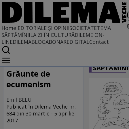
Home
EDITORIALE ȘI OPINII
SOCIETATE
TEMA
SĂPTĂMÎNII
LA ZI ÎN CULTURĂ
DILEME ON-
LINE
DILEMABLOG
ABONARE
DIGITAL
Contact
Home
CARICATU
EDITORIALE ȘI OPINII
SĂPTĂMÎNI
TÎLC SHOW
Grăunte de
ecumenism
Emil BELU
Publicat în Dilema Veche nr.
684 din 30 martie - 5 aprilie
2017