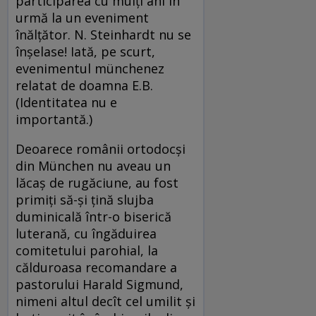
participarea cu mulţi ani în
urmă la un eveniment
înălţător. N. Steinhardt nu se
înşelase! Iată, pe scurt,
evenimentul münchenez
relatat de doamna E.B.
(Identitatea nu e
importantă.)
Deoarece românii ortodocşi
din München nu aveau un
lăcaş de rugăciune, au fost
primiţi să-şi ţină slujba
duminicală într-o biserică
luterană, cu îngăduirea
comitetului parohial, la
călduroasa recomandare a
pastorului Harald Sigmund,
nimeni altul decît cel umilit şi