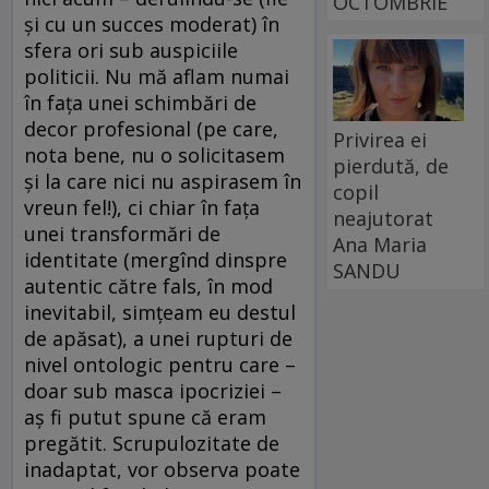
OCTOMBRIE
şi cu un succes moderat) în
sfera ori sub auspiciile
politicii. Nu mă aflam numai
în faţa unei schimbări de
decor profesional (pe care,
Privirea ei
nota bene, nu o solicitasem
pierdută, de
şi la care nici nu aspirasem în
copil
vreun fel!), ci chiar în faţa
neajutorat
unei transformări de
Ana Maria
identitate (mergînd dinspre
SANDU
autentic către fals, în mod
inevitabil, simţeam eu destul
de apăsat), a unei rupturi de
nivel ontologic pentru care –
doar sub masca ipocriziei –
aş fi putut spune că eram
pregătit. Scrupulozitate de
inadaptat, vor observa poate