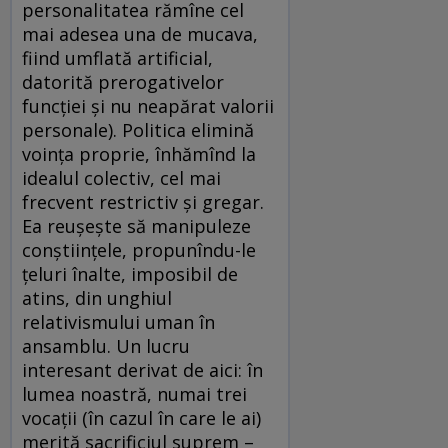
personalitatea rămîne cel
mai adesea una de mucava,
fiind umflată artificial,
datorită prerogativelor
funcţiei şi nu neapărat valorii
personale). Politica elimină
voinţa proprie, înhămînd la
idealul colectiv, cel mai
frecvent restrictiv şi gregar.
Ea reuşeşte să manipuleze
conştiinţele, propunîndu-le
ţeluri înalte, imposibil de
atins, din unghiul
relativismului uman în
ansamblu. Un lucru
interesant derivat de aici: în
lumea noastră, numai trei
vocaţii (în cazul în care le ai)
merită sacrificiul suprem –