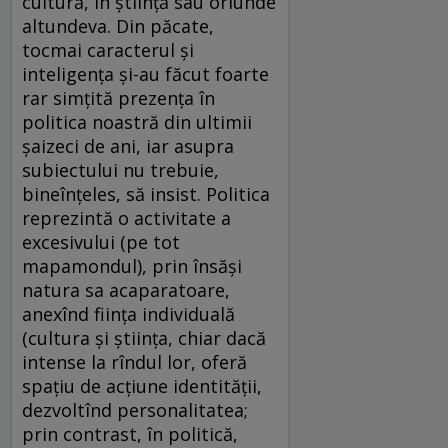
cultură, în ştiinţă sau oriunde
altundeva. Din păcate,
tocmai caracterul şi
inteligenţa şi-au făcut foarte
rar simţită prezenţa în
politica noastră din ultimii
şaizeci de ani, iar asupra
subiectului nu trebuie,
bineînţeles, să insist. Politica
reprezintă o activitate a
excesivului (pe tot
mapamondul), prin însăşi
natura sa acaparatoare,
anexînd fiinţa individuală
(cultura şi ştiinţa, chiar dacă
intense la rîndul lor, oferă
spaţiu de acţiune identităţii,
dezvoltînd personalitatea;
prin contrast, în politică,