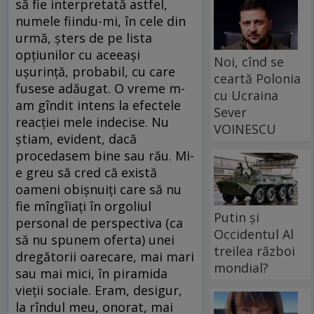
să fie interpretată astfel,
numele fiindu-mi, în cele din
urmă, şters de pe lista
opţiunilor cu aceeaşi
Noi, cînd se
uşurinţă, probabil, cu care
ceartă Polonia
fusese adăugat. O vreme m-
cu Ucraina
am gîndit intens la efectele
Sever
reacţiei mele indecise. Nu
VOINESCU
ştiam, evident, dacă
procedasem bine sau rău. Mi-
e greu să cred că există
oameni obişnuiţi care să nu
fie mîngîiaţi în orgoliul
Putin și
personal de perspectiva (ca
Occidentul Al
să nu spunem oferta) unei
treilea război
dregătorii oarecare, mai mari
mondial?
sau mai mici, în piramida
vieţii sociale. Eram, desigur,
la rîndul meu, onorat, mai