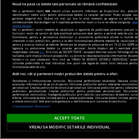
Nouă ne pasă ca datele tale personale să rămână confidențiale
Noi și partenerii noștri
606
stocăm și/sau accesăm informații pe dispozitivul dvs., precum
identificatorii cookie unici pentru prelucrarea datelor cu caracter personal. Puteți accepta sau
gestiona alegerile dvs. făcând clic mai jos sau în orice moment, pe pagina cu politica de
confidențialitate. Aceste alegeri vor fi raportate partenerilor noștri și nu vă vor afecta navigarea.
Mai
multe detalii
Noi si partenerii nostri (retelele de socializare si agentiile de publicitate partenere, precum si
furnizorii nostri de servicii de date analitice) prelucram date pentru a permite website-ului sa
functioneze, pentru a personaliza continutul si anunturile publicitare afisate in functie de
interesele si/sau profilul dvs., pentru a va oferi functionalitati aferente retelelor de socializare si
pentru a analiza traficul pe website. Beneficiati de drepturile prevazute de art. 15-22 din GDPR in
legatura cu prelucrarea datelor cu caracter personal. Aceste drepturi pot fi exercitate prin
modalitatea indicata
aici
. Prin click pe “ACCEPT TOATE”, acceptati folosirea tuturor Tehnologiilor de
tip Cookie, care implica inclusiv acceptul dvs. cu privire la stocarea/accesarea informatiilor de catre
Vendor-ii cu care colaboram. Prin click pe “VREAU SA MODIFIC SETARILE INDIVIDUAL” puteti
schimba preferintele in mod individual, mai putin cele legate de cookie strict necesare pentru
functionarea website-ului.
Atât noi, cât și partenerii noștri prelucrăm datele pentru a oferi:
la răscruce de gînduri
Dezvoltarea și îmbunătățirea serviciilor. Măsurarea performanței reclamelor. Stocarea și/sau
accesarea informațiilor de pe un dispozitiv. Utilizarea profilurilor pentru selectarea conținutului
Succesiunea
personalizat. Crearea profilurilor de conținut personalizat. Utilizarea profilurilor pentru selectarea
publicității personalizate. Crearea profilurilor pentru publicitate personalizată. Măsurarea
Nici Europa nu stă grozav înaintea unor alegeri
performanței conținutului. Înțelegerea publicului prin statistici sau combinații de date din surse
diferite. Utilizarea de date limitate pentru a selecta publicitatea. Utilizarea datelor limitate pentru
care pot să împingă în parlamentele europene
a selecta conținutul. Date precise de geolocație și identificarea prin scanarea dispozitivului.
Listă parteneri (furnizori)
diferiți demagogi cu promisiuni maximale și
capacități mediocre.
ACCEPT TOATE
Andrei CORNEA
VREAU SA MODIFIC SETARILE INDIVIDUAL