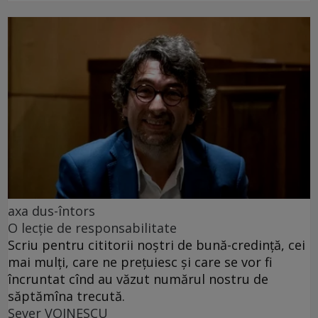
axa dus-întors
O lecție de responsabilitate
Scriu pentru cititorii noștri de bună-credință, cei
mai mulți, care ne prețuiesc și care se vor fi
încruntat cînd au văzut numărul nostru de
săptămîna trecută.
Sever VOINESCU