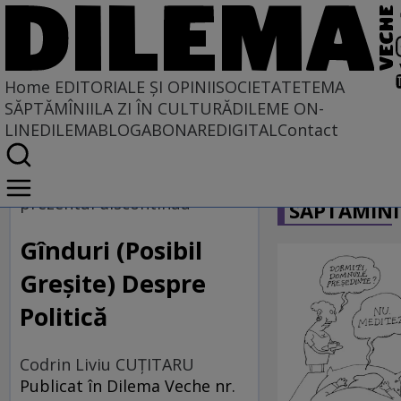
Home
EDITORIALE ȘI OPINII
SOCIETATE
TEMA
SĂPTĂMÎNII
LA ZI ÎN CULTURĂ
DILEME ON-
LINE
DILEMABLOG
ABONARE
DIGITAL
Contact
Home
CARICATU
EDITORIALE ȘI OPINII
prezentul discontinuu
SĂPTĂMÎNI
TÎLC SHOW
Gînduri (Posibil
Greşite) Despre
Politică
Codrin Liviu CUŢITARU
Publicat în Dilema Veche nr.