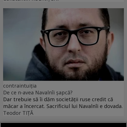
contraintuiția
De ce n-avea Navalnîi șapcă?
Dar trebuie să îi dăm societății ruse credit că
măcar a încercat. Sacrificiul lui Navalnîi e dovada.
Teodor TIŢĂ