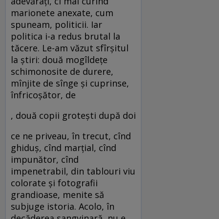
adevăraţi, ci mai curînd
marionete anexate, cum
spuneam, politicii. Iar
politica i-a redus brutal la
tăcere. Le-am văzut sfîrşitul
la ştiri: două mogîldeţe
schimonosite de durere,
mînjite de sînge şi cuprinse,
înfricoşător, de
, două copii groteşti după doi
ce ne priveau, în trecut, cînd
ghiduş, cînd marţial, cînd
impunător, cînd
impenetrabil, din tablouri viu
colorate şi fotografii
grandioase, menite să
subjuge istoria. Acolo, în
decăderea sangvinară, nu e