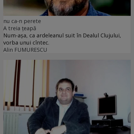
nu ca-n perete
A treia țeapă
Num-așa, ca ardeleanul suit în Dealul Clujului,
vorba unui cîntec.
Alin FUMURESCU