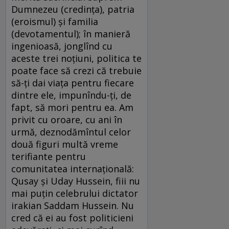
Dumnezeu (credinţa), patria
(eroismul) şi familia
(devotamentul); în manieră
ingenioasă, jonglînd cu
aceste trei noţiuni, politica te
poate face să crezi că trebuie
să-ţi dai viaţa pentru fiecare
dintre ele, impunîndu-ţi, de
fapt, să mori pentru ea. Am
privit cu oroare, cu ani în
urmă, deznodămîntul celor
două figuri multă vreme
terifiante pentru
comunitatea internaţională:
Qusay şi Uday Hussein, fiii nu
mai puţin celebrului dictator
irakian Saddam Hussein. Nu
cred că ei au fost politicieni