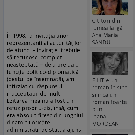
Cititori din
lumea largă
Ana Maria
În 1998, la invitaţia unor
SANDU
reprezentanţi ai autorităţilor
de atunci – invitaţie, trebuie
să recunosc, complet
neaşteptată – de a prelua o
funcţie politico-diplomatică
(destul de însemnată), am
FILIT e un
întîrziat cu răspunsul
roman în sine...
inacceptabil de mult.
și încă un
Ezitarea mea nu a fost un
roman foarte
refuz propriu-zis, însă, cum
bun
era absolut firesc din unghiul
Ioana
dinamicii oricărei
MOROȘAN
administraţii de stat, a ajuns