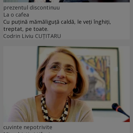
prezentul discontinuu
La o cafea
Cu puţină mămăliguţă caldă, le veţi înghiţi,
treptat, pe toate.
Codrin Liviu CUŢITARU
cuvinte nepotrivite