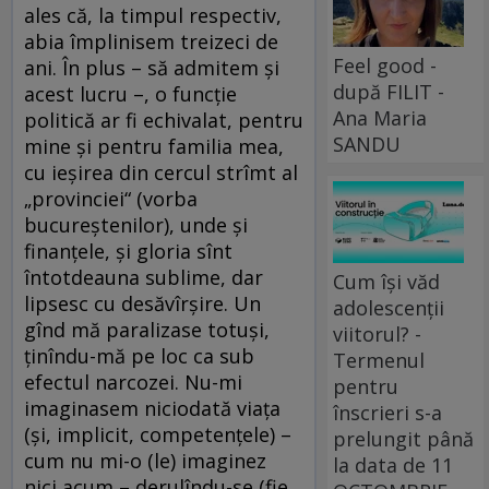
ales că, la timpul respectiv,
abia împlinisem treizeci de
Feel good -
ani. În plus – să admitem şi
după FILIT -
acest lucru –, o funcţie
Ana Maria
politică ar fi echivalat, pentru
SANDU
mine şi pentru familia mea,
cu ieşirea din cercul strîmt al
„provinciei“ (vorba
bucureştenilor), unde şi
finanţele, şi gloria sînt
întotdeauna sublime, dar
Cum își văd
lipsesc cu desăvîrşire. Un
adolescenții
gînd mă paralizase totuşi,
viitorul? -
ţinîndu-mă pe loc ca sub
Termenul
efectul narcozei. Nu-mi
pentru
imaginasem niciodată viaţa
înscrieri s-a
(şi, implicit, competenţele) –
prelungit până
cum nu mi-o (le) imaginez
la data de 11
nici acum – derulîndu-se (fie