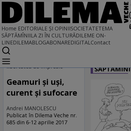
Home
EDITORIALE ȘI OPINII
SOCIETATE
TEMA
SĂPTĂMÎNII
LA ZI ÎN CULTURĂ
DILEME ON-
LINE
DILEMABLOG
ABONARE
DIGITAL
Contact
Home
CARICATU
EDITORIALE ȘI OPINII
libertatea de impresie
SĂPTĂMÎNI
TÎLC SHOW
Geamuri şi uşi,
curent şi sufocare
Andrei MANOLESCU
Publicat în Dilema Veche nr.
685 din 6-12 aprilie 2017