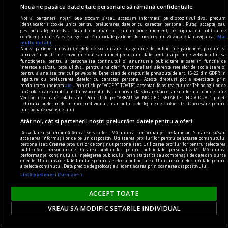
Nouă ne pasă ca datele tale personale să rămână confidențiale
Noi și partenerii noștri
606
stocăm și/sau accesăm informații pe dispozitivul dvs., precum
identificatorii cookie unici pentru prelucrarea datelor cu caracter personal. Puteți accepta sau
gestiona alegerile dvs. făcând clic mai jos sau în orice moment, pe pagina cu politica de
confidențialitate. Aceste alegeri vor fi raportate partenerilor noștri și nu vă vor afecta navigarea.
Mai
multe detalii
Noi si partenerii nostri (retelele de socializare si agentiile de publicitate partenere, precum si
axa dus-întors
furnizorii nostri de servicii de date analitice) prelucram date pentru a permite website-ului sa
functioneze, pentru a personaliza continutul si anunturile publicitare afisate in functie de
Avram Iancu – 200
interesele si/sau profilul dvs., pentru a va oferi functionalitati aferente retelelor de socializare si
pentru a analiza traficul pe website. Beneficiati de drepturile prevazute de art. 15-22 din GDPR in
Și totuși, posteritatea lui este impresionantă și
legatura cu prelucrarea datelor cu caracter personal. Aceste drepturi pot fi exercitate prin
modalitatea indicata
aici
. Prin click pe “ACCEPT TOATE”, acceptati folosirea tuturor Tehnologiilor de
oricine mai simte românește nu poate să nu
tip Cookie, care implica inclusiv acceptul dvs. cu privire la stocarea/accesarea informatiilor de catre
Vendor-ii cu care colaboram. Prin click pe “VREAU SA MODIFIC SETARILE INDIVIDUAL” puteti
simtă o înaltă emoție gîndindu-se la el.
schimba preferintele in mod individual, mai putin cele legate de cookie strict necesare pentru
functionarea website-ului.
Sever VOINESCU
Atât noi, cât și partenerii noștri prelucrăm datele pentru a oferi:
Dezvoltarea și îmbunătățirea serviciilor. Măsurarea performanței reclamelor. Stocarea și/sau
accesarea informațiilor de pe un dispozitiv. Utilizarea profilurilor pentru selectarea conținutului
personalizat. Crearea profilurilor de conținut personalizat. Utilizarea profilurilor pentru selectarea
publicității personalizate. Crearea profilurilor pentru publicitate personalizată. Măsurarea
performanței conținutului. Înțelegerea publicului prin statistici sau combinații de date din surse
diferite. Utilizarea de date limitate pentru a selecta publicitatea. Utilizarea datelor limitate pentru
a selecta conținutul. Date precise de geolocație și identificarea prin scanarea dispozitivului.
Listă parteneri (furnizori)
ACCEPT TOATE
VREAU SA MODIFIC SETARILE INDIVIDUAL