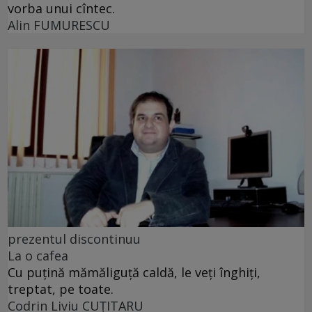
vorba unui cîntec.
Alin FUMURESCU
prezentul discontinuu
La o cafea
Cu puţină mămăliguţă caldă, le veţi înghiţi,
treptat, pe toate.
Codrin Liviu CUŢITARU