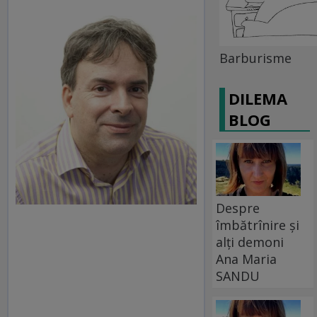
Barburisme
DILEMA
BLOG
Despre
îmbătrînire și
alți demoni
Ana Maria
SANDU