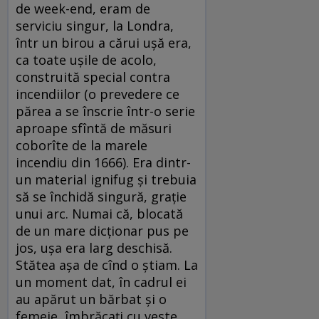
de week-end, eram de
serviciu singur, la Londra,
într un birou a cărui ușă era,
ca toate ușile de acolo,
construită special contra
incendiilor (o prevedere ce
părea a se înscrie într-o serie
aproape sfîntă de măsuri
coborîte de la marele
incendiu din 1666). Era dintr-
un material ignifug și trebuia
să se închidă singură, grație
unui arc. Numai că, blocată
de un mare dicționar pus pe
jos, ușa era larg deschisă.
Stătea așa de cînd o știam. La
un moment dat, în cadrul ei
au apărut un bărbat și o
femeie, îmbrăcați cu veste