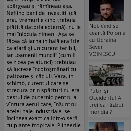
spărgeau și rămîneau așa.
Nefiind bani de investiții (că
erau vremurile cînd trebuia
Noi, cînd se
plătită datoria externă), nu le
ceartă Polonia
mai înlocuia nimeni. Așa se
cu Ucraina
făcea că iarna în hală era frig
Sever
ca afară și un curent teribil,
VOINESCU
iar „oamenii muncii“ (cum li
se zicea pe atunci) trebuiau
să lucreze încotoșmănați cu
paltoane și căciuli. Vara, în
schimb, curentul care se
strecura prin spărturi nu era
Putin și
destul de puternic pentru a
Occidentul Al
vîntura aerul care, înăuntrul
treilea război
acelei hale industriale, se
mondial?
încingea exact ca într-o seră
cu plante tropicale. Plîngerile