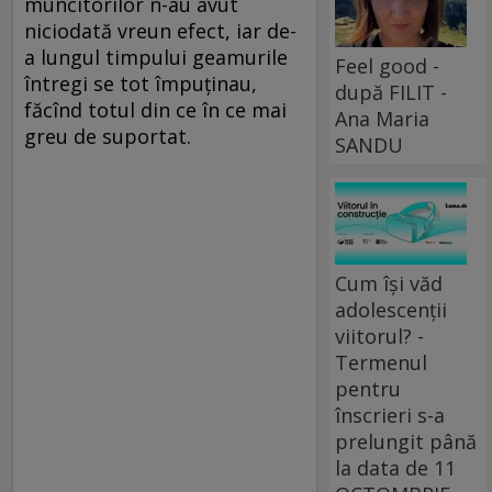
muncitorilor n-au avut
niciodată ­vreun efect, iar de-
a lungul timpului geamurile
Feel good -
întregi se tot împuținau,
după FILIT -
făcînd totul din ce în ce mai
Ana Maria
greu de suportat.
SANDU
Cum își văd
adolescenții
viitorul? -
Termenul
pentru
înscrieri s-a
prelungit până
la data de 11