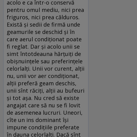
acolo e ca într-o conservă
pentru omul mediu, nici prea
friguros, nici prea călduros.
Există și sedii de firmă unde
geamurile se deschid și în
care aerul condiționat poate
fi reglat. Dar și acolo unii se
simt întotdeauna hărțuiți de
obișnuințele sau preferințele
celorlalți. Unii vor curent, alții
nu, unii vor aer condiționat,
alții preferă geam deschis,
unii sînt răciți, alții au bufeuri
și tot așa. Nu cred să existe
angajat care să nu se fi lovit
de asemenea lucruri. Uneori,
cîte un ins dominant își
impune condițiile preferate
în dauna celorlalți. Dacă sînt