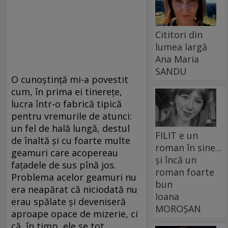
Cititori din
lumea largă
Ana Maria
SANDU
O cunoștință mi-a povestit
cum, în prima ei tinerețe,
lucra într-o fabrică tipică
pentru vremurile de atunci:
un fel de hală lungă, destul
FILIT e un
de înaltă și cu foarte multe
roman în sine...
geamuri care acopereau
și încă un
fațadele de sus pînă jos.
roman foarte
Problema acelor geamuri nu
bun
era neapărat că niciodată nu
Ioana
erau spălate și deveniseră
MOROȘAN
aproape opace de mizerie, ci
că, în timp, ele se tot