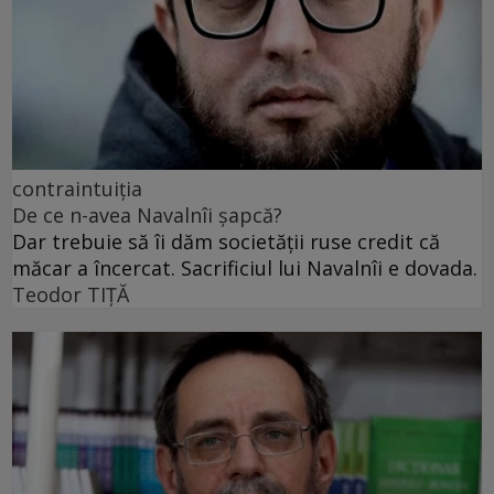
contraintuiția
De ce n-avea Navalnîi șapcă?
Dar trebuie să îi dăm societății ruse credit că
măcar a încercat. Sacrificiul lui Navalnîi e dovada.
Teodor TIŢĂ