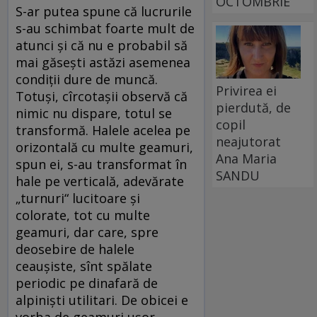
OCTOMBRIE
S-ar putea spune că lucrurile
s-au schimbat foarte mult de
atunci și că nu e probabil să
mai găsești astăzi asemenea
condiții dure de muncă.
Privirea ei
Totuși, cîrcotașii observă că
pierdută, de
nimic nu dispare, totul se
copil
transformă. Halele acelea pe
neajutorat
orizontală cu multe geamuri,
Ana Maria
spun ei, s-au transformat în
SANDU
hale pe verticală, adevărate
„turnuri“ lucitoare și
colorate, tot cu multe
geamuri, dar care, spre
deosebire de halele
ceaușiste, sînt spălate
periodic pe dinafară de
alpiniști utilitari. De obicei e
vorba de geamuri ușor