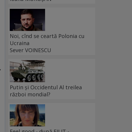
Noi, cînd se ceartă Polonia cu
Ucraina
Sever VOINESCU
,
Putin și Occidentul Al treilea
război mondial?
Feel good - după FILIT -