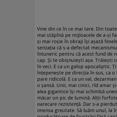
Vine din ce în ce mai tare. Din toate 
mai stăpînă pe mijloacele de a-și fac
și mai roșie în obraji își așază fes
senzația că s-a defectat mecanismul
întuneric pentru că acest fund de ne
cap. Și te obișnuiești așa. Trăiești 
în veci. E ca un galop apocaliptic. Ți
înțepenește pe direcția în sus, ca o
pare ridicolă. E ca un val, dezarman
o șansă. Unii, mai cinici, rîd amar ș
alea gigantice își mai schimbă uneori
măcar un pic de lumină. Alții forfot
oarecare rezistență. Dar s-a pierdu
imensa greutate. Să luăm unul, la în
producătoare de frustrări fără capă