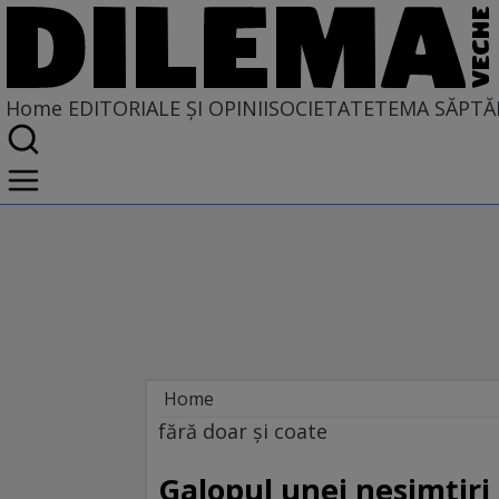
Home
EDITORIALE ȘI OPINII
SOCIETATE
TEMA SĂPTĂ
Home
EDITORIALE ȘI OPINII
fără doar şi coate
TÎLC SHOW
Galopul unei nesimțiri