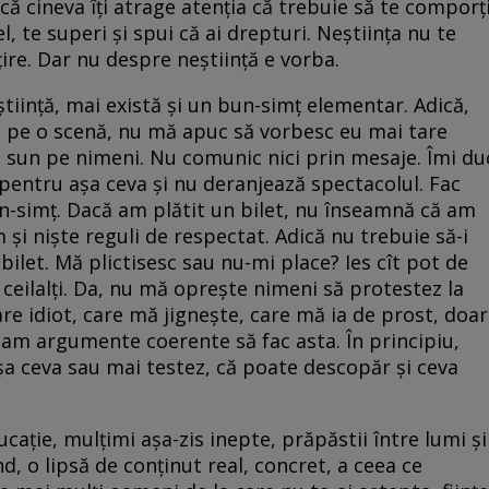
că cineva îți atrage atenția că trebuie să te comporț
el, te superi și spui că ai drepturi. Neștiința nu te
re. Dar nu despre neștiință e vorba.
știință, mai există și un bun-simț elementar. Adică,
 pe o scenă, nu mă apuc să vorbesc eu mai tare
nu sun pe nimeni. Nu comunic nici prin mesaje. Îmi du
 pentru așa ceva și nu deranjează spectacolul. Fac
n-simț. Dacă am plătit un bilet, nu înseamnă că am
și niște reguli de respectat. Adică nu trebuie să-i
i bilet. Mă plictisesc sau nu-mi place? Ies cît pot de
e ceilalți. Da, nu mă oprește nimeni să protestez la
re idiot, care mă jignește, care mă ia de prost, doar
ă am argumente coerente să fac asta. În principiu,
șa ceva sau mai testez, că poate descopăr și ceva
ație, mulțimi așa-zis inepte, prăpăstii între lumi și
d, o lipsă de conținut real, concret, a ceea ce