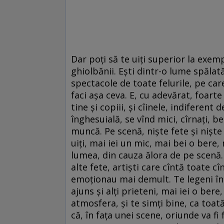
Dar poți să te uiți superior la exem
ghiolbănii. Ești dintr-o lume spălată
spectacole de toate felurile, pe car
faci așa ceva. E, cu adevărat, foarte
tine și copiii, și cîinele, indiferent
înghesuială, se vînd mici, cîrnați, be
muncă. Pe scenă, niște fete și niște
uiți, mai iei un mic, mai bei o bere, 
lumea, din cauza ălora de pe scenă. D
alte fete, artiști care cîntă toate c
emoționau mai demult. Te legeni în r
ajuns și alți prieteni, mai iei o bere
atmosfera, și te simți bine, ca toa
că, în fața unei scene, oriunde va fi 