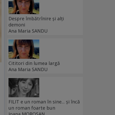
Despre îmbătrînire și alți
demoni
Ana Maria SANDU
Cititori din lumea largă
Ana Maria SANDU
FILIT e un roman în sine... și încă
un roman foarte bun
Ioana MOROȘAN