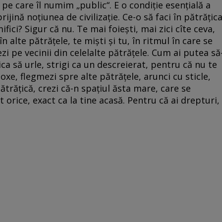
ul pe care îl numim „public“. E o condiție esențială a
jină noțiunea de civilizație. Ce-o să faci în pătrățic
ici? Sigur că nu. Te mai foiești, mai zici cîte ceva,
în alte pătrățele, te miști și tu, în ritmul în care se
zi pe vecinii din celelalte pătrățele. Cum ai putea să
ica să urle, strigi ca un descreierat, pentru că nu te
xe, flegmezi spre alte pătrățele, arunci cu sticle,
pătrățică, crezi că-n spațiul ăsta mare, care se
 orice, exact ca la tine acasă. Pentru că ai drepturi,