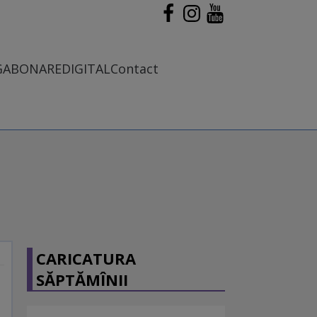
G
ABONARE
DIGITAL
Contact
CARICATURA
SĂPTĂMÎNII