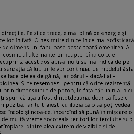
direcțiile. Pe zi ce trece, e mai plină de energie și
e loc în față. O nesimțire din ce în ce mai sofisticată
ele de dimensiuni fabuloase peste toată omenirea. Ai
 cosmic al alternanței zi-noapte. Cînd colo, e
cuprins, acest dos abisal nu ți se mai ridică de pe
cu senzația că lucrurile vor continua, pe modelul ăsta
 se face pielea de găină, iar părul – dacă-l ai –
 bidinea. Și te resemnezi, pentru că orice rezistență
t prin dimensiunile de potop, în fața căruia n-ai nici
i-ți spun că așa a fost dintotdeauna, doar că fesele
 poziția, iar tu trăiești cu iluzia că o să poți vedea
esc încolo și ncoa-ce, încercînd să pună în mișcare o
t de multă vreme socoteala teritoriilor terciuite sub
tîmplare, dintre alea extrem de vizibile și de
t.