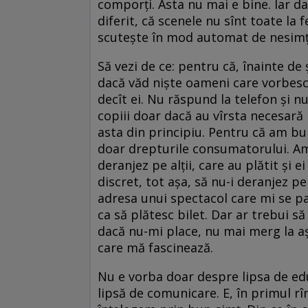
comporți. Asta nu mai e bine. Iar da
diferit, că scenele nu sînt toate la f
scutește în mod automat de nesimți
Să vezi de ce: pentru că, înainte de 
dacă văd niște oameni care vorbesc
decît ei. Nu răspund la telefon și 
copiii doar dacă au vîrsta necesară
asta din principiu. Pentru că am bu
doar drepturile consumatorului. Am 
deranjez pe alții, care au plătit și e
discret, tot așa, să nu-i deranjez p
adresa unui spectacol care mi se pa
ca să plătesc bilet. Dar ar trebui s
dacă nu-mi place, nu mai merg la a
care mă fascinează.
Nu e vorba doar despre lipsa de educ
lipsă de comunicare. E, în primul rîn