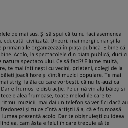
plele de mai sus. Și să spui că tu nu faci asemenea
, educată, civilizată. Uneori, mai mergi chiar și la
e primăria le organizează în piața publică. E bine că
 bine. Acolo, la spectacolele din piața publică, duci c
 de natura spectacolului. Ce să faci?! E lume multă,
re, te mai întîlnești cu vecini, prieteni, colegi de la
 băieți joacă hore și cîntă muzici populare. Te mai
mai strigi la ăia cu care vorbești, că nu te-auzi ca
ar e frumos, e distracție. Pe urmă vin alți băieți și
întecele alea frumoase, toate melodiile care te
itmul muzicii, mai dai un telefon să verifici dacă au
, fredonezi și tu ce cîntă artiștii ăia, că e frumoasă
tă lumea prezentă acolo. Dar te obișnuiești cu ideea
fiind ea, cam ăsta e felul în care trebuie să te