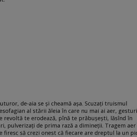
 tuturor, de-aia se și cheamă așa. Scuzați truismul
esofagian al stării ăleia în care nu mai ai aer, gesturi
e revoltă te erodează, pînă te prăbușești, lăsînd în
ri, pulverizați de prima rază a dimineții. Tragem aer
e firesc să crezi onest că fiecare are dreptul la un pi