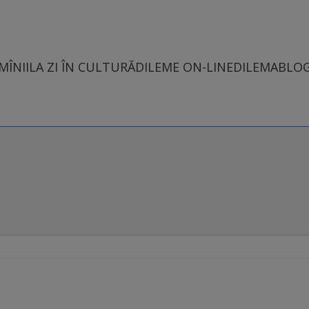
MÎNII
LA ZI ÎN CULTURĂ
DILEME ON-LINE
DILEMABLO