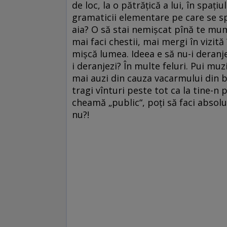
de loc, la o pătrățică a lui, în spați
gramaticii elementare pe care se spri
aia? O să stai nemișcat pînă te mumif
mai faci chestii, mai mergi în vizită 
mișcă lumea. Ideea e să nu-i deranje
i deranjezi? În multe feluri. Pui muz
mai auzi din cauza vacarmului din bo
tragi vînturi peste tot ca la tine-n 
cheamă „public“, poți să faci absolut
nu?!