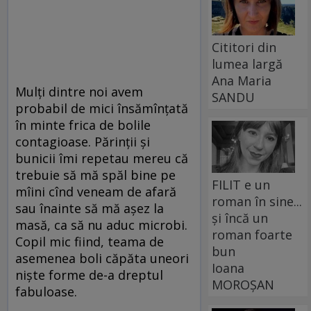
Cititori din
lumea largă
Ana Maria
Mulți dintre noi avem
SANDU
probabil de mici însămînțată
în minte frica de bolile
contagioase. Părinții și
bunicii îmi repetau mereu că
trebuie să mă spăl bine pe
FILIT e un
mîini cînd veneam de afară
roman în sine...
sau înainte să mă așez la
și încă un
masă, ca să nu aduc microbi.
roman foarte
Copil mic fiind, teama de
bun
asemenea boli căpăta uneori
Ioana
niște forme de-a dreptul
MOROȘAN
fabuloase.