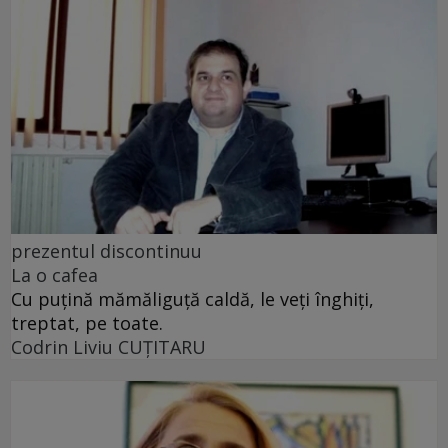
prezentul discontinuu
La o cafea
Cu puţină mămăliguţă caldă, le veţi înghiţi,
treptat, pe toate.
Codrin Liviu CUŢITARU