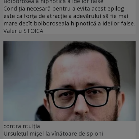
Bolboroseala hipnotică a ideilor false
Condiția necesară pentru a evita acest epilog
este ca forța de atracție a adevărului să fie mai
mare decît bolboroseala hipnotică a ideilor false.
Valeriu STOICA
contraintuiția
Ursulețul mișel la vînătoare de spioni