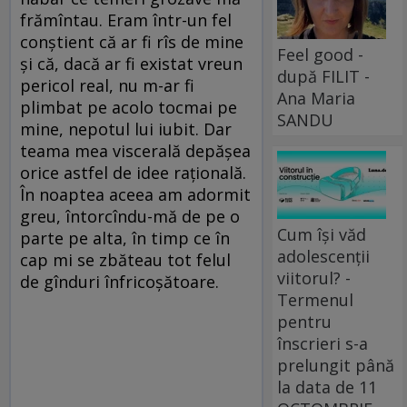
frămîntau. Eram într-un fel
conștient că ar fi rîs de mine
Feel good -
și că, dacă ar fi existat vreun
după FILIT -
pericol real, nu m-ar fi
Ana Maria
plimbat pe acolo tocmai pe
SANDU
mine, nepotul lui iubit. Dar
teama mea viscerală depășea
orice astfel de idee rațională.
În noaptea aceea am adormit
greu, întorcîndu-mă de pe o
Cum își văd
parte pe alta, în timp ce în
adolescenții
cap mi se zbăteau tot felul
viitorul? -
de gînduri înfricoșătoare.
Termenul
pentru
înscrieri s-a
prelungit până
la data de 11