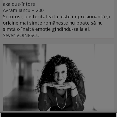
axa dus-întors
Avram Iancu – 200
Și totuși, posteritatea lui este impresionantă și
oricine mai simte românește nu poate să nu
simtă o înaltă emoție gîndindu-se la el.
Sever VOINESCU
accent pe istorie