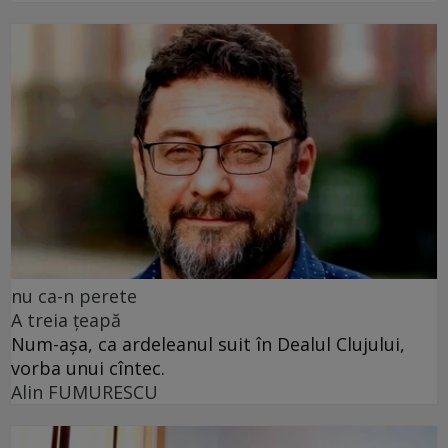
nu ca-n perete
A treia țeapă
Num-așa, ca ardeleanul suit în Dealul Clujului,
vorba unui cîntec.
Alin FUMURESCU