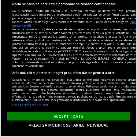
Nouă ne pasă ca datele tale personale să rămână confidențiale
Lech Walesa, din istorie și din prezent
Noi și partenerii noștri
606
stocăm și/sau accesăm informații pe dispozitivul dvs., precum
Stocul pare limitat, istoria continuă.
identificatorii cookie unici pentru prelucrarea datelor cu caracter personal. Puteți accepta sau
gestiona alegerile dvs. făcând clic mai jos sau în orice moment, pe pagina cu politica de
Mihaela SIMINA
confidențialitate. Aceste alegeri vor fi raportate partenerilor noștri și nu vă vor afecta navigarea.
Mai
multe detalii
Noi si partenerii nostri (retelele de socializare si agentiile de publicitate partenere, precum si
furnizorii nostri de servicii de date analitice) prelucram date pentru a permite website-ului sa
functioneze, pentru a personaliza continutul si anunturile publicitare afisate in functie de
interesele si/sau profilul dvs., pentru a va oferi functionalitati aferente retelelor de socializare si
pentru a analiza traficul pe website. Beneficiati de drepturile prevazute de art. 15-22 din GDPR in
legatura cu prelucrarea datelor cu caracter personal. Aceste drepturi pot fi exercitate prin
modalitatea indicata
aici
. Prin click pe “ACCEPT TOATE”, acceptati folosirea tuturor Tehnologiilor de
tip Cookie, care implica inclusiv acceptul dvs. cu privire la stocarea/accesarea informatiilor de catre
Vendor-ii cu care colaboram. Prin click pe “VREAU SA MODIFIC SETARILE INDIVIDUAL” puteti
schimba preferintele in mod individual, mai putin cele legate de cookie strict necesare pentru
functionarea website-ului.
Atât noi, cât și partenerii noștri prelucrăm datele pentru a oferi:
Dezvoltarea și îmbunătățirea serviciilor. Măsurarea performanței reclamelor. Stocarea și/sau
accesarea informațiilor de pe un dispozitiv. Utilizarea profilurilor pentru selectarea conținutului
personalizat. Crearea profilurilor de conținut personalizat. Utilizarea profilurilor pentru selectarea
publicității personalizate. Crearea profilurilor pentru publicitate personalizată. Măsurarea
performanței conținutului. Înțelegerea publicului prin statistici sau combinații de date din surse
diferite. Utilizarea de date limitate pentru a selecta publicitatea. Utilizarea datelor limitate pentru
a selecta conținutul. Date precise de geolocație și identificarea prin scanarea dispozitivului.
Listă parteneri (furnizori)
prezentul discontinuu
ACCEPT TOATE
Misterul voiniciei
VREAU SA MODIFIC SETARILE INDIVIDUAL
„Strîmbă-Lemne” nu are, după cum se vede, o
tipologie fixă, el variind imagistic în funcţie de