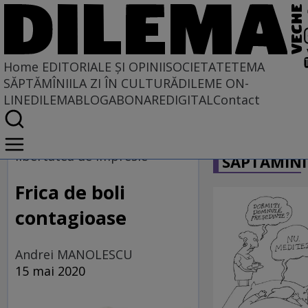
Home
EDITORIALE ȘI OPINII
SOCIETATE
TEMA
SĂPTĂMÎNII
LA ZI ÎN CULTURĂ
DILEME ON-
LINE
DILEMABLOG
ABONARE
DIGITAL
Contact
Home
CARICATU
EDITORIALE ȘI OPINII
libertatea de impresie
SĂPTĂMÎNI
TÎLC SHOW
Frica de boli
contagioase
Andrei MANOLESCU
15 mai 2020