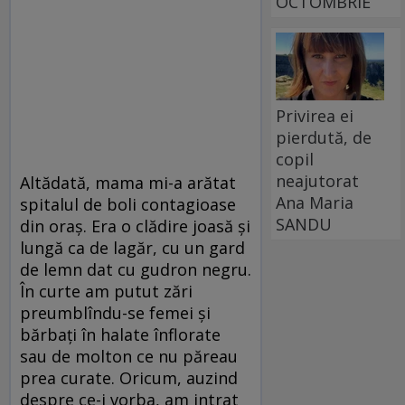
OCTOMBRIE
Privirea ei
pierdută, de
copil
neajutorat
Altădată, mama mi-a arătat
Ana Maria
spitalul de boli contagioase
SANDU
din oraș. Era o clădire joasă și
lungă ca de lagăr, cu un gard
de lemn dat cu gudron negru.
În curte am putut zări
preumblîndu-se femei și
bărbați în halate înflorate
sau de molton ce nu păreau
prea curate. Oricum, auzind
despre ce-i vorba, am intrat