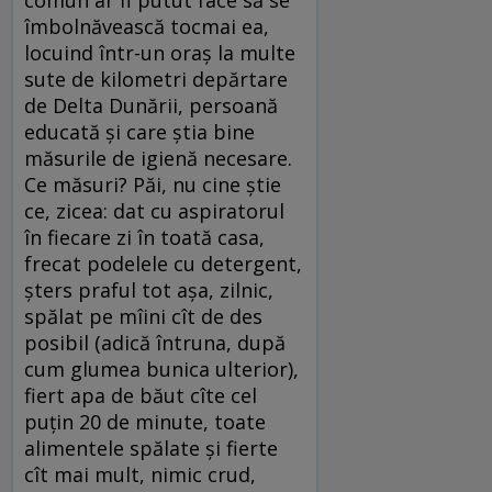
îmbolnăvească tocmai ea,
locuind într-un oraș la multe
sute de kilometri depărtare
de Delta Dunării, persoană
educată și care știa bine
măsurile de igienă necesare.
Ce măsuri? Păi, nu cine știe
ce, zicea: dat cu aspiratorul
în fiecare zi în toată casa,
frecat podelele cu detergent,
șters praful tot așa, zilnic,
spălat pe mîini cît de des
posibil (adică întruna, după
cum glumea bunica ulterior),
fiert apa de băut cîte cel
puțin 20 de minute, toate
alimentele spălate și fierte
cît mai mult, nimic crud,