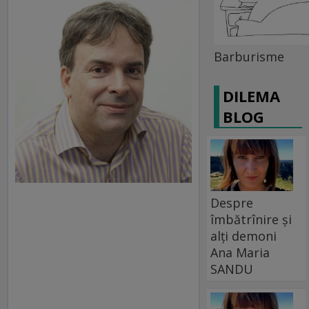
Barburisme
DILEMA
BLOG
Despre
îmbătrînire și
alți demoni
Ana Maria
SANDU