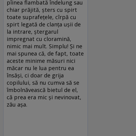
pîinea flambată îndelung sau
chiar prăjită, șters cu spirt
toate suprafețele, cîrpă cu
spirt legată de clanța ușii de
la intrare, ștergarul
impregnat cu cloramină,
nimic mai mult. Simplu! Și ne
mai spunea că, de fapt, toate
aceste minime măsuri nici
măcar nu le lua pentru ea
însăși, ci doar de grija
copilului, să nu cumva să se
îmbolnăvească bietul de el,
că prea era mic și nevinovat,
zău așa.