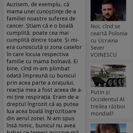
Auzisem, de exemplu, că
mama unei cunoștințe de-a
familiei noastre suferea de
cancer. Știam că e o boală
Noi, cînd se
cumplită, poate cea mai
ceartă Polonia
cumplită dintre toate. Și mi-
cu Ucraina
era cunoscută și zona caselor
Sever
în care locuia respectiva
VOINESCU
familie cu mama bolnavă. Ei
bine, cînd m-am plimbat
odată împreună cu bunicul
prin acea parte a orașului,
reacția mea a fost aceea de a-
Putin și
mi ține respirația. Eram de-a
Occidentul Al
dreptul îngrozit că aș putea
treilea război
lua acea boală îngrozitoare
mondial?
din aerul zonei. N-am spus
însă nimic, bunicul nu avea
habar ce temeri grozave mă