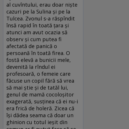
al cuvîntului, erau doar niște
cazuri pe la Sulina și pe la
Tulcea. Zvonul s-a răspîndit
însă rapid în toată țara și
atunci am avut ocazia să
observ și cum putea fi
afectată de panică o
persoană în toată firea. O
fostă elevă a bunicii mele,
devenită la rîndul ei
profesoară, o femeie care
făcuse un copil fără să vrea
să mai știe și de tatăl lui,
genul de mamă cocoloșitor
exagerată, susținea că ei nu-i
era frică de holeră. Zicea că
își dădea seama că doar un
ghinion cu totul ieșit din
comun ar fi putut face să se