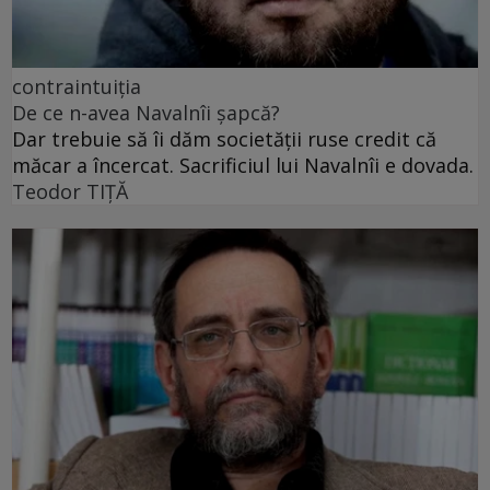
contraintuiția
De ce n-avea Navalnîi șapcă?
Dar trebuie să îi dăm societății ruse credit că
măcar a încercat. Sacrificiul lui Navalnîi e dovada.
Teodor TIŢĂ