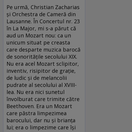
Pe urmă, Christian Zacharias
şi Orchestra de Cameră din
Lausanne. În Concertul nr. 23
în La Major, mi s-a părut că
aud un Mozart nou: ca un
unicum situat pe creasta
care desparte muzica barocă
de sonorităţile secolului XIX.
Nu era acel Mozart sclipitor,
inventiv, risipitor de graţie,
de ludic şi de melancolii
pudrate al secolului al XVIII-
lea. Nu era nici sunetul
învolburat care trimite către
Beethoven. Era un Mozart
care păstra limpezimea
barocului, dar nu şi brianţa
lui; era o limpezime care îşi