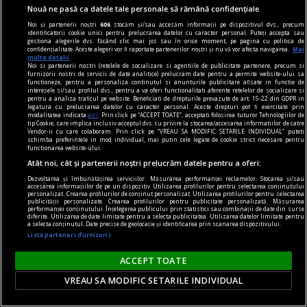
Nouă ne pasă ca datele tale personale să rămână confidențiale
Noi și partenerii noștri
606
stocăm și/sau accesăm informații pe dispozitivul dvs., precum
identificatorii cookie unici pentru prelucrarea datelor cu caracter personal. Puteți accepta sau
gestiona alegerile dvs. făcând clic mai jos sau în orice moment, pe pagina cu politica de
confidențialitate. Aceste alegeri vor fi raportate partenerilor noștri și nu vă vor afecta navigarea.
Mai
multe detalii
Noi si partenerii nostri (retelele de socializare si agentiile de publicitate partenere, precum si
furnizorii nostri de servicii de date analitice) prelucram date pentru a permite website-ului sa
functioneze, pentru a personaliza continutul si anunturile publicitare afisate in functie de
interesele si/sau profilul dvs., pentru a va oferi functionalitati aferente retelelor de socializare si
pentru a analiza traficul pe website. Beneficiati de drepturile prevazute de art. 15-22 din GDPR in
legatura cu prelucrarea datelor cu caracter personal. Aceste drepturi pot fi exercitate prin
modalitatea indicata
aici
. Prin click pe “ACCEPT TOATE”, acceptati folosirea tuturor Tehnologiilor de
tip Cookie, care implica inclusiv acceptul dvs. cu privire la stocarea/accesarea informatiilor de catre
cuvinte nepotrivite
Vendor-ii cu care colaboram. Prin click pe “VREAU SA MODIFIC SETARILE INDIVIDUAL” puteti
schimba preferintele in mod individual, mai putin cele legate de cookie strict necesare pentru
Microbiști și tifosi
functionarea website-ului.
Indiferent dacă s-a dezvoltat după modelul lui
Atât noi, cât și partenerii noștri prelucrăm datele pentru a oferi:
tifoso sau în mod independent, microbist
Dezvoltarea și îmbunătățirea serviciilor. Măsurarea performanței reclamelor. Stocarea și/sau
accesarea informațiilor de pe un dispozitiv. Utilizarea profilurilor pentru selectarea conținutului
confirmă vitalitatea unei metafore cognitive.
personalizat. Crearea profilurilor de conținut personalizat. Utilizarea profilurilor pentru selectarea
publicității personalizate. Crearea profilurilor pentru publicitate personalizată. Măsurarea
Rodica ZAFIU
performanței conținutului. Înțelegerea publicului prin statistici sau combinații de date din surse
diferite. Utilizarea de date limitate pentru a selecta publicitatea. Utilizarea datelor limitate pentru
a selecta conținutul. Date precise de geolocație și identificarea prin scanarea dispozitivului.
Listă parteneri (furnizori)
ACCEPT TOATE
VREAU SA MODIFIC SETARILE INDIVIDUAL