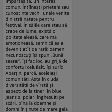
împărtăşită, un interes
comun. Întîlneşti prieteni sau
cunoştinţe vechi, unele venite
din străinătate pentru
festival. În sălile care stau să
crape de lume, există o
politeţe aleasă, care mă
emoţionează, semn că ea a
devenit atît de rară: oameni
necunoscuţi îşi spun „Bună
seara!“, îşi fac loc, au grijă de
confortul celuilalt, îşi surîd.
Aparţin, parcă, aceleiaşi
comunităţi. Asta în ciuda
diversităţii de vîrstă şi
aspect: de la tineri în blue
jeans şi polar, înghesuiţi pe
scări, pînă la doamne şi
domni în ţinute de mare gală.