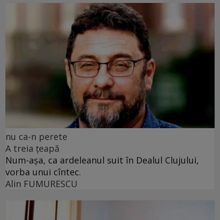
nu ca-n perete
A treia țeapă
Num-așa, ca ardeleanul suit în Dealul Clujului,
vorba unui cîntec.
Alin FUMURESCU