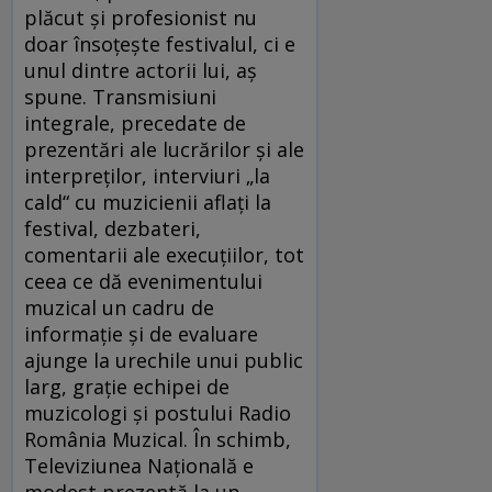
plăcut şi profesionist nu
doar însoţeşte festivalul, ci e
unul dintre actorii lui, aş
spune. Transmisiuni
integrale, precedate de
prezentări ale lucrărilor şi ale
interpreţilor, interviuri „la
cald“ cu muzicienii aflaţi la
festival, dezbateri,
comentarii ale execuţiilor, tot
ceea ce dă evenimentului
muzical un cadru de
informaţie şi de evaluare
ajunge la urechile unui public
larg, graţie echipei de
muzicologi şi postului Radio
România Muzical. În schimb,
Televiziunea Naţională e
modest prezentă la un