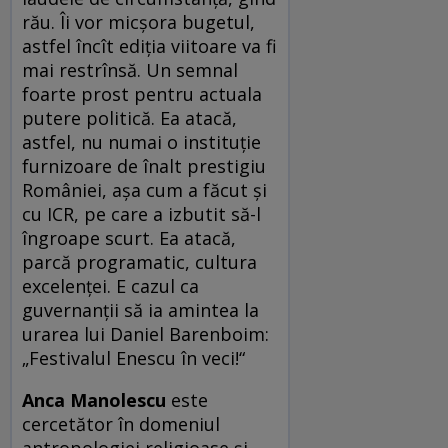
rău. Îi vor micşora bugetul,
astfel încît ediţia viitoare va fi
mai restrînsă. Un semnal
foarte prost pentru actuala
putere politică. Ea atacă,
astfel, nu numai o instituţie
furnizoare de înalt prestigiu
României, aşa cum a făcut şi
cu ICR, pe care a izbutit să-l
îngroape scurt. Ea atacă,
parcă programatic, cultura
excelenţei. E cazul ca
guvernanţii să ia amintea la
urarea lui Daniel Barenboim:
„Festivalul Enescu în veci!“
Anca Manolescu
este
cercetător în domeniul
antropologiei religioase şi