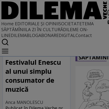
Home
EDITORIALE ȘI OPINII
SOCIETATE
TEMA
SĂPTĂMÎNII
LA ZI ÎN CULTURĂ
DILEME ON-
LINE
DILEMABLOG
ABONARE
DIGITAL
Contact
Home
CARICATU
EDITORIALE ȘI OPINII
SĂPTĂMÎNI
TÎLC SHOW
Festivalul Enescu
al unui simplu
consumator de
muzică
Anca MANOLESCU
Publicat în Dilema Veche nr.