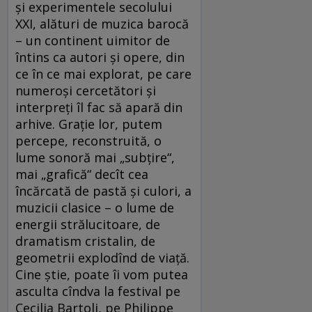
şi experimentele secolului
XXI, alături de muzica barocă
– un continent uimitor de
întins ca autori şi opere, din
ce în ce mai explorat, pe care
numeroşi cercetători şi
interpreţi îl fac să apară din
arhive. Graţie lor, putem
percepe, reconstruită, o
lume sonoră mai „subţire“,
mai „grafică“ decît cea
încărcată de pastă şi culori, a
muzicii clasice – o lume de
energii strălucitoare, de
dramatism cristalin, de
geometrii explodînd de viaţă.
Cine ştie, poate îi vom putea
asculta cîndva la festival pe
Cecilia Bartoli, pe Philippe