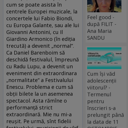
cum se poate asista în
centrele Europei muzicale, la
Feel good -
concertele lui Fabio Biondi,
după FILIT -
cu Europa Galante, sau ale lui
Ana Maria
Giovanni Antonini, cu Il
SANDU
Giardino Armonico (în ediţia
trecută) a devenit „normal“.
Ca Daniel Barenboim să
deschidă festivalul, împreună
cu Radu Lupu, a devenit un
eveniment din extraordinara
Cum își văd
„normalitate“ a Festivalului
adolescenții
Enescu. Problema e cum să
viitorul? -
obţii bilete la un asemenea
Termenul
spectacol. Asta rămîne o
pentru
performanţă strict
înscrieri s-a
extraordinară. Mie nu mi-a
prelungit până
reuşit. Pe urmă, sînt fidelii
la data de 11
festivalului, muzicienii de vîrf