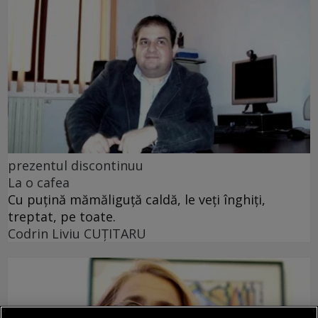
prezentul discontinuu
La o cafea
Cu puţină mămăliguţă caldă, le veţi înghiţi,
treptat, pe toate.
Codrin Liviu CUŢITARU