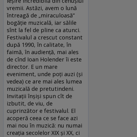
ieşire incredibilă din cenuşiul
vremii. Astăzi, avem o lună
întreagă de „miraculoasă“
bogăţie muzicală, iar sălile
sînt la fel de pline ca atunci.
Festivalul a crescut constant
după 1990, în calitate, în
faimă, în audienţă, mai ales
de cînd Ioan Holender îi este
director. E un mare
eveniment, unde poţi auzi (şi
vedea) ce are mai ales lumea
muzicală de pretutindeni.
Invitaţii înşişi spun cît de
izbutit, de viu, de
cuprinzător e festivalul. El
acoperă ceea ce se face azi
mai nou în muzică: nu numai
creaţia secolelor XIX şi XX, ci