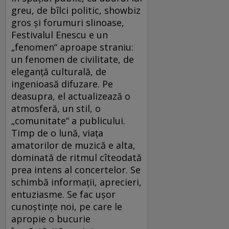
greu, de bîlci politic, showbiz
gros şi forumuri slinoase,
Festivalul Enescu e un
„fenomen“ aproape straniu:
un fenomen de civilitate, de
eleganţă culturală, de
ingenioasă difuzare. Pe
deasupra, el actualizează o
atmosferă, un stil, o
„comunitate“ a publicului.
Timp de o lună, viaţa
amatorilor de muzică e alta,
dominată de ritmul cîteodată
prea intens al concertelor. Se
schimbă informaţii, aprecieri,
entuziasme. Se fac uşor
cunoştinţe noi, pe care le
apropie o bucurie