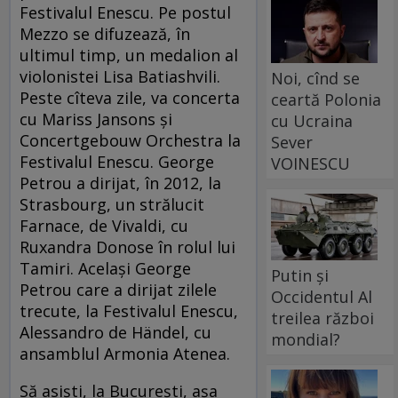
Festivalul Enescu. Pe postul
Mezzo se difuzează, în
ultimul timp, un medalion al
violonistei Lisa Batiashvili.
Noi, cînd se
Peste cîteva zile, va concerta
ceartă Polonia
cu Mariss Jansons şi
cu Ucraina
Concertgebouw Orchestra la
Sever
Festivalul Enescu. George
VOINESCU
Petrou a dirijat, în 2012, la
Strasbourg, un strălucit
Farnace, de Vivaldi, cu
Ruxandra Donose în rolul lui
Tamiri. Acelaşi George
Putin și
Petrou care a dirijat zilele
Occidentul Al
trecute, la Festivalul Enescu,
treilea război
Alessandro de Händel, cu
mondial?
ansamblul Armonia Atenea.
Să asişti, la Bucureşti, aşa