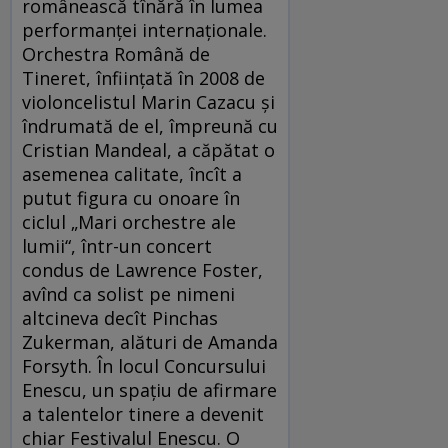
românească tînără în lumea
performanţei internaţionale.
Orchestra Română de
Tineret, înfiinţată în 2008 de
violoncelistul Marin Cazacu şi
îndrumată de el, împreună cu
Cristian Mandeal, a căpătat o
asemenea calitate, încît a
putut figura cu onoare în
ciclul „Mari orchestre ale
lumii“, într-un concert
condus de Lawrence Foster,
avînd ca solist pe nimeni
altcineva decît Pinchas
Zukerman, alături de Amanda
Forsyth. În locul Concursului
Enescu, un spaţiu de afirmare
a talentelor tinere a devenit
chiar Festivalul Enescu. O