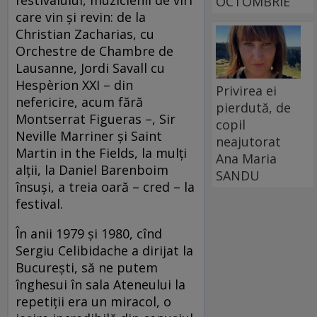
OCTOMBRIE
care vin şi revin: de la
Christian Zacharias, cu
Orchestre de Chambre de
Lausanne, Jordi Savall cu
Hespèrion XXI – din
Privirea ei
nefericire, acum fără
pierdută, de
Montserrat Figueras –, Sir
copil
Neville Marriner şi Saint
neajutorat
Martin in the Fields, la mulţi
Ana Maria
alţii, la Daniel Barenboim
SANDU
însuşi, a treia oară – cred – la
festival.
În anii 1979 şi 1980, cînd
Sergiu Celibidache a dirijat la
Bucureşti, să ne putem
înghesui în sala Ateneului la
repetiţii era un miracol, o