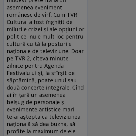
asemenea eveniment
românesc de vîrf. Cum TVR
Cultural a fost înghiţit de
mîlurile crizei şi ale opţiunilor
politice, nu e mult loc pentru
cultură cultă la posturile
naţionale de televiziune. Doar
pe TVR 2, cîteva minute
zilnice pentru Agenda
Festivalului şi, la sfîrşit de
săptămînă, poate unul sau
două concerte integrale. Cînd
ai în ţară un asemenea
belşug de personaje şi
evenimente artistice mari,
te-ai aştepta ca televiziunea
naţională să dea buzna, să
profite la maximum de ele