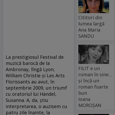
Cititori din
lumea largă
Ana Maria
SANDU
La prestigiosul Festival de
muzică barocă de la
FILIT e un
Ambronay, lîngă Lyon,
roman în sine...
William Christie şi Les Arts
și încă un
Florissants au avut, în
roman foarte
septembrie 2009, un triumf
bun
cu oratoriul lui Händel,
Ioana
Susanna. A, da, ştiu
MOROȘAN
interpretarea, o auzisem cu
patru zile înainte, la