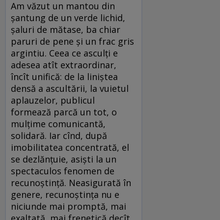
Am văzut un mantou din
şantung de un verde lichid,
şaluri de mătase, ba chiar
paruri de pene şi un frac gris
argintiu. Ceea ce asculţi e
adesea atît extraordinar,
încît unifică: de la liniştea
densă a ascultării, la vuietul
aplauzelor, publicul
formează parcă un tot, o
mulţime comunicantă,
solidară. Iar cînd, după
imobilitatea concentrată, el
se dezlănţuie, asişti la un
spectaculos fenomen de
recunoştinţă. Neasigurată în
genere, recunoştinţa nu e
niciunde mai promptă, mai
exaltată, mai frenetică decît