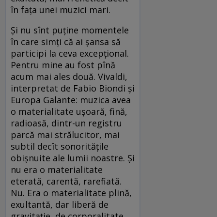
în faţa unei muzici mari.
Şi nu sînt puţine momentele
în care simţi că ai şansa să
participi la ceva excepţional.
Pentru mine au fost pînă
acum mai ales două. Vivaldi,
interpretat de Fabio Biondi şi
Europa Galante: muzica avea
o materialitate uşoară, fină,
radioasă, dintr-un registru
parcă mai strălucitor, mai
subtil decît sonorităţile
obişnuite ale lumii noastre. Şi
nu era o materialitate
eterată, carentă, rarefiată.
Nu. Era o materialitate plină,
exultantă, dar liberă de
gravitaţie, de corporalitate