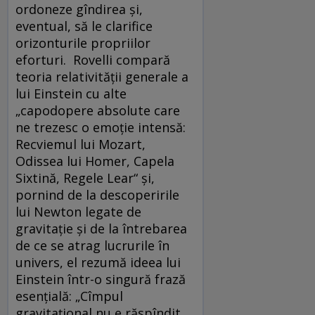
ordoneze gîndirea și,
eventual, să le clarifice
orizonturile propriilor
eforturi. Rovelli compară
teoria relativității generale a
lui Einstein cu alte
„capodopere absolute care
ne trezesc o emoție intensă:
Recviemul lui Mozart,
Odissea lui Homer, Capela
Sixtină, Regele Lear“ și,
pornind de la descoperirile
lui Newton legate de
gravitație și de la întrebarea
de ce se atrag lucrurile în
univers, el rezumă ideea lui
Einstein într-o singură frază
esențială: „Cîmpul
gravitațional nu e răspîndit