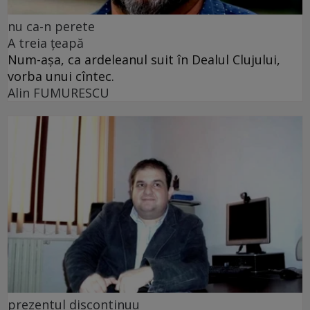
nu ca-n perete
A treia țeapă
Num-așa, ca ardeleanul suit în Dealul Clujului,
vorba unui cîntec.
Alin FUMURESCU
prezentul discontinuu