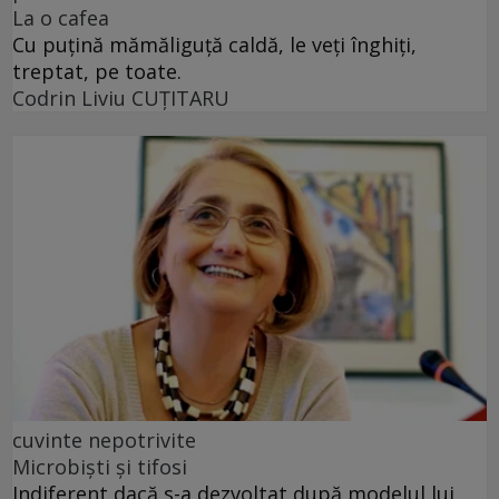
La o cafea
Cu puţină mămăliguţă caldă, le veţi înghiţi,
treptat, pe toate.
Codrin Liviu CUŢITARU
cuvinte nepotrivite
Microbiști și tifosi
Indiferent dacă s-a dezvoltat după modelul lui