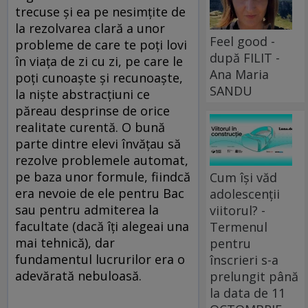
trecuse și ea pe nesimțite de
la rezolvarea clară a unor
Feel good -
probleme de care te poți lovi
după FILIT -
în viața de zi cu zi, pe care le
Ana Maria
poți cunoaște și recunoaște,
SANDU
la niște abstracțiuni ce
păreau desprinse de orice
realitate curentă. O bună
parte dintre elevi învățau să
rezolve problemele automat,
pe baza unor formule, fiindcă
Cum își văd
era nevoie de ele pentru Bac
adolescenții
sau pentru admiterea la
viitorul? -
facultate (dacă îți alegeai una
Termenul
mai tehnică), dar
pentru
fundamentul lucrurilor era o
înscrieri s-a
adevărată nebuloasă.
prelungit până
la data de 11