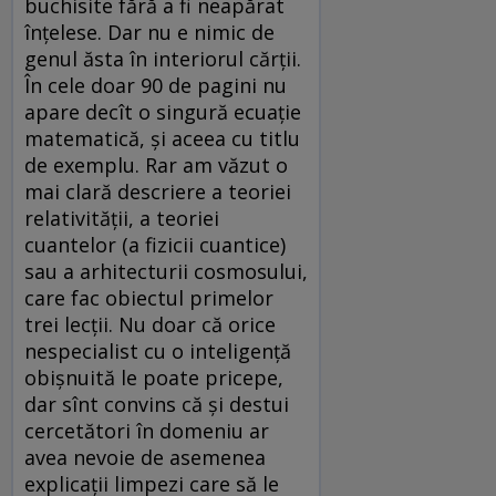
buchisite fără a fi neapărat
înțelese. Dar nu e nimic de
genul ăsta în interiorul cărții.
În cele doar 90 de pagini nu
apare decît o singură ecuație
matematică, și aceea cu titlu
de exemplu. Rar am văzut o
mai clară descriere a teoriei
relativității, a teoriei
cuantelor (a fizicii cuantice)
sau a arhitecturii cosmosului,
care fac obiectul primelor
trei lecții. Nu doar că orice
nespecialist cu o inteligență
obișnuită le poate pricepe,
dar sînt convins că și destui
cercetători în domeniu ar
avea nevoie de asemenea
explicații limpezi care să le