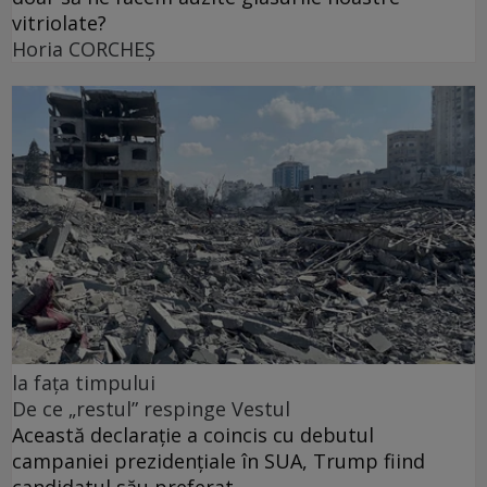
vitriolate?
Horia CORCHEŞ
la fața timpului
De ce „restul” respinge Vestul
Această declarație a coincis cu debutul
campaniei prezidențiale în SUA, Trump fiind
candidatul său preferat.