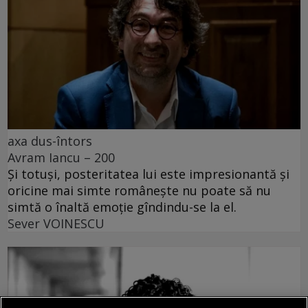
axa dus-întors
Avram Iancu – 200
Și totuși, posteritatea lui este impresionantă și
oricine mai simte românește nu poate să nu
simtă o înaltă emoție gîndindu-se la el.
Sever VOINESCU