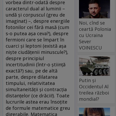
vorbea dintr-odată despre
caracterul dual al luminii –
undă și corpuscul (greu de
imaginat) –, despre energiile
Noi, cînd se
fotonilor cei fără masă (cum
ceartă Polonia
s-o putea așa ceva?), despre
cu Ucraina
fermioni care se împart în
Sever
cuarci și leptoni (există așa
VOINESCU
niște ciudățenii minuscule?),
despre principiul
incertitudinii (într-o știință
exactă?) sau, pe de altă
parte, despre dilatarea
Putin și
timpului, relativitatea
Occidentul Al
simultaneității și contracția
treilea război
distanțelor (ce drăcii!). Toate
mondial?
lucrurile astea erau însoțite
de formule matematice greu
digerabile. Matematica