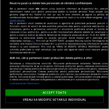
Nouă ne pasă ca datele tale personale să rămână confidențiale
Noi și partenerii noștri
606
stocăm și/sau accesăm informații pe dispozitivul dvs., precum
identificatorii cookie unici pentru prelucrarea datelor cu caracter personal. Puteți accepta sau
gestiona alegerile dvs. făcând clic mai jos sau în orice moment, pe pagina cu politica de
confidențialitate. Aceste alegeri vor fi raportate partenerilor noștri și nu vă vor afecta navigarea.
Mai
multe detalii
Noi si partenerii nostri (retelele de socializare si agentiile de publicitate partenere, precum si
furnizorii nostri de servicii de date analitice) prelucram date pentru a permite website-ului sa
functioneze, pentru a personaliza continutul si anunturile publicitare afisate in functie de
interesele si/sau profilul dvs., pentru a va oferi functionalitati aferente retelelor de socializare si
pentru a analiza traficul pe website. Beneficiati de drepturile prevazute de art. 15-22 din GDPR in
legatura cu prelucrarea datelor cu caracter personal. Aceste drepturi pot fi exercitate prin
modalitatea indicata
aici
. Prin click pe “ACCEPT TOATE”, acceptati folosirea tuturor Tehnologiilor de
accent pe istorie
tip Cookie, care implica inclusiv acceptul dvs. cu privire la stocarea/accesarea informatiilor de catre
Vendor-ii cu care colaboram. Prin click pe “VREAU SA MODIFIC SETARILE INDIVIDUAL” puteti
Lech Walesa, din istorie și din prezent
schimba preferintele in mod individual, mai putin cele legate de cookie strict necesare pentru
functionarea website-ului.
Stocul pare limitat, istoria continuă.
Atât noi, cât și partenerii noștri prelucrăm datele pentru a oferi:
Mihaela SIMINA
Dezvoltarea și îmbunătățirea serviciilor. Măsurarea performanței reclamelor. Stocarea și/sau
accesarea informațiilor de pe un dispozitiv. Utilizarea profilurilor pentru selectarea conținutului
personalizat. Crearea profilurilor de conținut personalizat. Utilizarea profilurilor pentru selectarea
publicității personalizate. Crearea profilurilor pentru publicitate personalizată. Măsurarea
performanței conținutului. Înțelegerea publicului prin statistici sau combinații de date din surse
diferite. Utilizarea de date limitate pentru a selecta publicitatea. Utilizarea datelor limitate pentru
a selecta conținutul. Date precise de geolocație și identificarea prin scanarea dispozitivului.
Listă parteneri (furnizori)
ACCEPT TOATE
VREAU SA MODIFIC SETARILE INDIVIDUAL