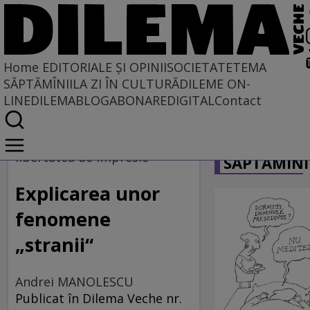
Home
EDITORIALE ȘI OPINII
SOCIETATE
TEMA
SĂPTĂMÎNII
LA ZI ÎN CULTURĂ
DILEME ON-
LINE
DILEMABLOG
ABONARE
DIGITAL
Contact
Home
CARICATU
EDITORIALE ȘI OPINII
libertatea de impresie
SĂPTĂMÎNI
TÎLC SHOW
Explicarea unor
fenomene
„stranii“
Andrei MANOLESCU
Publicat în Dilema Veche nr.