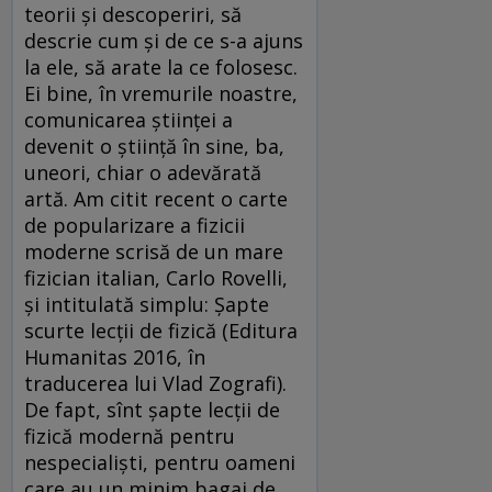
teorii și descoperiri, să
descrie cum și de ce s-a ajuns
la ele, să arate la ce folosesc.
Ei bine, în vremurile noastre,
comunicarea științei a
devenit o știință în sine, ba,
uneori, chiar o adevărată
artă. Am citit recent o carte
de popularizare a fizicii
moderne scrisă de un mare
fizician italian, Carlo Rovelli,
și intitulată simplu: Șapte
scurte lecții de fizică (Editura
Humanitas 2016, în
traducerea lui Vlad Zografi).
De fapt, sînt șapte lecții de
fizică modernă pentru
nespecialiști, pentru oameni
care au un minim bagaj de