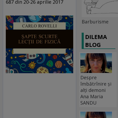
687 din 20-26 aprilie 2017
Barburisme
DILEMA
BLOG
Despre
îmbătrînire și
alți demoni
Ana Maria
SANDU