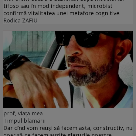
tifoso sau în mod independent, microbist
confirmă vitalitatea unei metafore cognitive.
Rodica ZAFIU
prof, viața mea
Timpul blamării
Dar cînd vom reuși să facem asta, constructiv, nu
doar să ne facem auzite glasurile noastre