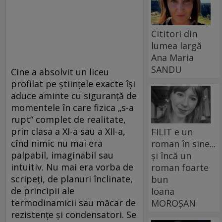
Cititori din
lumea largă
Ana Maria
SANDU
Cine a absolvit un liceu
profilat pe științele exacte își
aduce aminte cu siguranță de
momentele în care fizica „s-a
rupt“ complet de realitate,
prin clasa a XI-a sau a XII-a,
FILIT e un
cînd nimic nu mai era
roman în sine...
palpabil, imaginabil sau
și încă un
intuitiv. Nu mai era vorba de
roman foarte
scripeți, de planuri înclinate,
bun
de principii ale
Ioana
termodinamicii sau măcar de
MOROȘAN
rezistențe și condensatori. Se