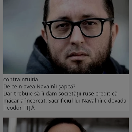
contraintuiția
De ce n-avea Navalnîi șapcă?
Dar trebuie să îi dăm societății ruse credit că
măcar a încercat. Sacrificiul lui Navalnîi e dovada.
Teodor TIŢĂ