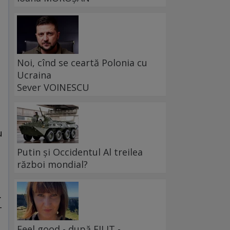
Noi, cînd se ceartă Polonia cu
Ucraina
Sever VOINESCU
u
Putin și Occidentul Al treilea
război mondial?
.
-
Feel good - după FILIT -