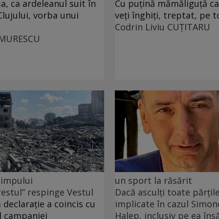
, ca ardeleanul suit în
Cu puţină mămăliguţă cal
Clujului, vorba unui
veţi înghiţi, treptat, pe t
Codrin Liviu CUŢITARU
UMURESCU
 timpului
un sport la răsărit
restul” respinge Vestul
Dacă asculți toate părțil
 declarație a coincis cu
implicate în cazul Simon
l campaniei
Halep, inclusiv pe ea însă