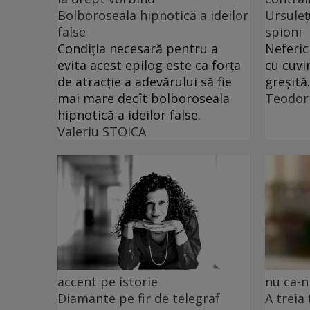
Bolboroseala hipnotică a ideilor
Ursuleț
false
spioni
Condiția necesară pentru a
Neferic
evita acest epilog este ca forța
cu cuvi
de atracție a adevărului să fie
greșită.
mai mare decît bolboroseala
Teodor
hipnotică a ideilor false.
Valeriu STOICA
accent pe istorie
nu ca-n
Diamante pe fir de telegraf
A treia