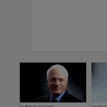
la drept vorbind
contrai