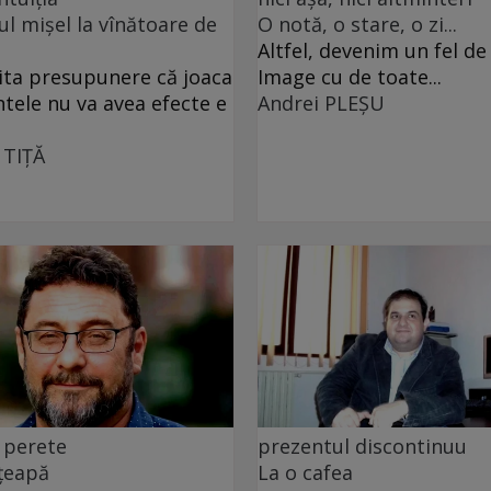
ul mișel la vînătoare de
O notă, o stare, o zi...
Altfel, devenim un fel d
ita presupunere că joaca
Image cu de toate...
ntele nu va avea efecte e
Andrei PLEŞU
 TIŢĂ
 perete
prezentul discontinuu
 țeapă
La o cafea