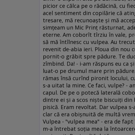
picior ce călca pe o rădăcină, cu fi
acel sentiment din copilărie că atin
tresare, mă recunoaşte şi mă accep
simţeam un Mic Prinţ răsturnat, ade
eterne. Am coborît tîrziu în vale, 
să mă întîlnesc cu vulpea. Au trecut
revenit de-abia ieri. Ploua din nou
pornit-o grăbit spre pădure. Te duci
zîmbind. Da! - i-am răspuns eu ca ş
luat-o pe drumul mare prin pădure.
rămas însă curînd pironit locului, cu
s-a uitat la mine. Ce faci, vulpe? - 
capul. De pe o potecă laterală cobor
dintre ei şi a scos nişte biscuiţi din
pisică. Eram revoltat. Dar vulpea s
clar că era obişnuită de multă vreme
Vulpea - "vulpea mea" - era de fapt î
m-a întrebat soţia mea la întoarcere