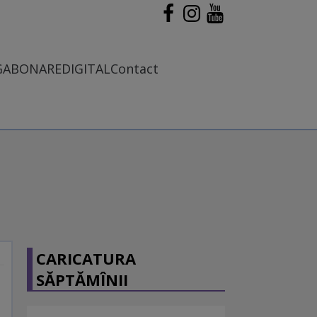
G
ABONARE
DIGITAL
Contact
CARICATURA
SĂPTĂMÎNII