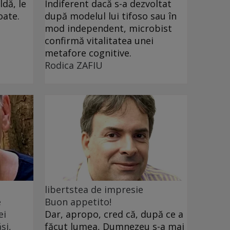
dă, le
Indiferent dacă s-a dezvoltat
oate.
după modelul lui tifoso sau în
mod independent, microbist
confirmă vitalitatea unei
metafore cognitive.
Rodica ZAFIU
libertstea de impresie
e
Buon appetito!
ei
Dar, apropo, cred că, după ce a
și,
făcut lumea, Dumnezeu s-a mai