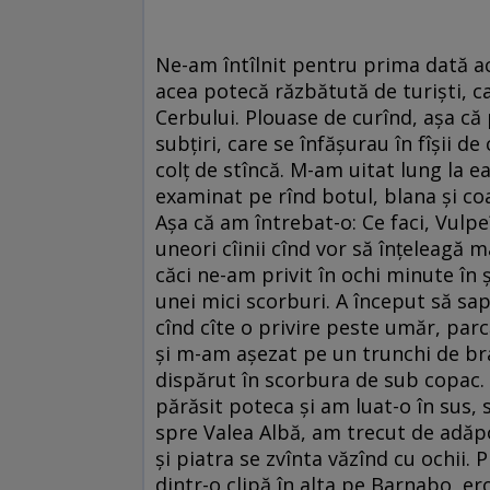
Ne-am întîlnit pentru prima dată 
acea potecă răzbătută de turişti, 
Cerbului. Plouase de curînd, aşa că
subţiri, care se înfăşurau în fîşii 
colţ de stîncă. M-am uitat lung la e
examinat pe rînd botul, blana şi co
Aşa că am întrebat-o: Ce faci, Vulpe
uneori cîinii cînd vor să înţeleagă ma
căci ne-am privit în ochi minute în ş
unei mici scorburi. A început să sap
cînd cîte o privire peste umăr, parc
şi m-am aşezat pe un trunchi de bra
dispărut în scorbura de sub copac.
părăsit poteca şi am luat-o în sus, 
spre Valea Albă, am trecut de adăpo
şi piatra se zvînta văzînd cu ochii.
dintr-o clipă în alta pe Barnabo, ero