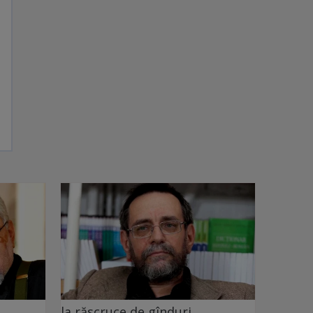
la răscruce de gînduri