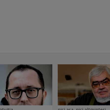
ntuiția
nici așa, nici altminteri