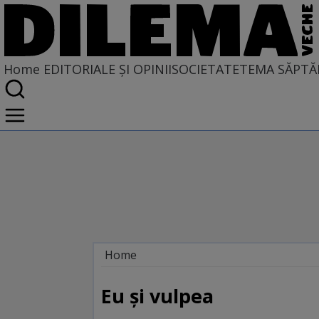
Home
EDITORIALE ȘI OPINII
SOCIETATE
TEMA SĂPTĂ
Home
EDITORIALE ȘI OPINII
TÎLC SHOW
Eu şi vulpea