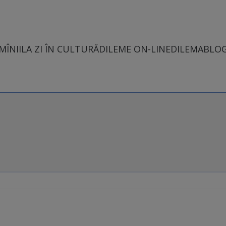
MÎNII
LA ZI ÎN CULTURĂ
DILEME ON-LINE
DILEMABLO