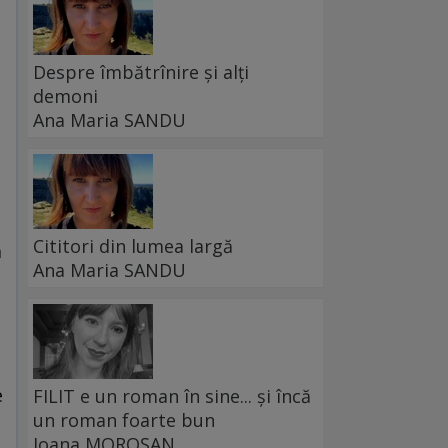
Despre îmbătrînire și alți
demoni
Ana Maria SANDU
Cititori din lumea largă
a
Ana Maria SANDU
e
FILIT e un roman în sine... și încă
un roman foarte bun
Ioana MOROȘAN