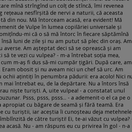
ecare mînă strîngînd un colţ de stîncă, îmi revenea
g reţeaua nesfîrşită de nervi a naturii, că aceasta
tă din nou. Mă întorceam acasă, era evident! Mă
menit de Vulpe în lumea copilăriei universale şi
promiţîndu-mi că o să mă întorc în fiecare săptămînă
 însă luni de zile şi nu am putut să plec din oraş. Am
 cu averse. Am aşteptat deci să se oprească şi am
 să te vezi cu vulpea? - m-a întrebat soţia mea,
i cum m-aş fi dus să-mi cumpăr ţigări. După care, am
 Eram obosit şi nu aveam nici un chef să urc. Am
 ochii aţintiţi în penumbra pădurii: era acolo! Nici n
am mai întrebat eu, de la depărtare. Nu a întors însă
au nişte turişti. A, uite vulpea! - a constatat unul
 buzunar. Psss, psss, psss... - a ademenit-o el ca pe o
-a apropiat cu băgare de seamă şi fără teamă. Era
 cu turiştii, iar aceştia îi cunoşteau deja metehnele
mblînzită de către turişti! Ei, te-ai văzut cu vulpea? 
a acasă. Nu - am răspuns eu cu privirea în gol - n-a