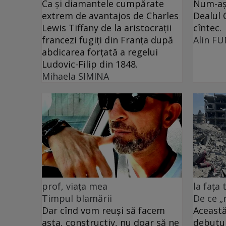
Ca și diamantele cumpărate
Num-așa
extrem de avantajos de Charles
Dealul 
Lewis Tiffany de la aristocrații
cîntec.
francezi fugiți din Franța după
Alin F
abdicarea forțată a regelui
Ludovic-Filip din 1848.
Mihaela SIMINA
prof, viața mea
la fața
Timpul blamării
De ce „
Dar cînd vom reuși să facem
Această
asta, constructiv, nu doar să ne
debutu