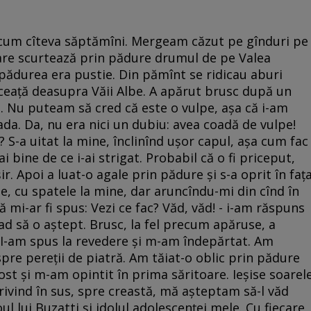
acum cîteva săptămîni. Mergeam căzut pe gînduri pe
care scurtează prin pădure drumul de pe Valea
 pădurea era pustie. Din pămînt se ridicau aburi
de ceaţă deasupra Văii Albe. A apărut brusc după un
a. Nu puteam să cred că este o vulpe, aşa că i-am
ada. Da, nu era nici un dubiu: avea coadă de vulpe!
? S-a uitat la mine, înclinînd uşor capul, aşa cum fac
i bine de ce i-ai strigat. Probabil că o fi priceput,
ir. Apoi a luat-o agale prin pădure şi s-a oprit în faţ
e, cu spatele la mine, dar aruncîndu-mi din cînd în
ă mi-ar fi spus: Vezi ce fac? Văd, văd! - i-am răspuns
d să o aştept. Brusc, la fel precum apăruse, a
 I-am spus la revedere şi m-am îndepărtat. Am
spre pereţii de piatră. Am tăiat-o oblic prin pădure
st şi m-am opintit în prima săritoare. Ieşise soarel
 Privind în sus, spre creastă, mă aşteptam să-l văd
ul lui Buzatti şi idolul adolescenţei mele. Cu fiecare