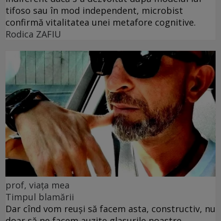
tifoso sau în mod independent, microbist
confirmă vitalitatea unei metafore cognitive.
Rodica ZAFIU
prof, viața mea
Timpul blamării
Dar cînd vom reuși să facem asta, constructiv, nu
doar să ne facem auzite glasurile noastre