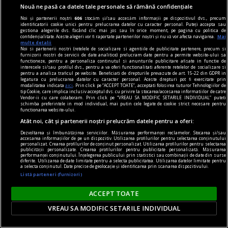
Nouă ne pasă ca datele tale personale să rămână confidențiale
Noi și partenerii noștri
606
stocăm și/sau accesăm informații pe dispozitivul dvs., precum
identificatorii cookie unici pentru prelucrarea datelor cu caracter personal. Puteți accepta sau
gestiona alegerile dvs. făcând clic mai jos sau în orice moment, pe pagina cu politica de
confidențialitate. Aceste alegeri vor fi raportate partenerilor noștri și nu vă vor afecta navigarea.
Mai
multe detalii
Noi si partenerii nostri (retelele de socializare si agentiile de publicitate partenere, precum si
furnizorii nostri de servicii de date analitice) prelucram date pentru a permite website-ului sa
functioneze, pentru a personaliza continutul si anunturile publicitare afisate in functie de
interesele si/sau profilul dvs., pentru a va oferi functionalitati aferente retelelor de socializare si
pentru a analiza traficul pe website. Beneficiati de drepturile prevazute de art. 15-22 din GDPR in
legatura cu prelucrarea datelor cu caracter personal. Aceste drepturi pot fi exercitate prin
modalitatea indicata
aici
. Prin click pe “ACCEPT TOATE”, acceptati folosirea tuturor Tehnologiilor de
accent pe istorie
tip Cookie, care implica inclusiv acceptul dvs. cu privire la stocarea/accesarea informatiilor de catre
Vendor-ii cu care colaboram. Prin click pe “VREAU SA MODIFIC SETARILE INDIVIDUAL” puteti
Lech Walesa, din istorie și din prezent
schimba preferintele in mod individual, mai putin cele legate de cookie strict necesare pentru
functionarea website-ului.
Stocul pare limitat, istoria continuă.
Atât noi, cât și partenerii noștri prelucrăm datele pentru a oferi:
Mihaela SIMINA
Dezvoltarea și îmbunătățirea serviciilor. Măsurarea performanței reclamelor. Stocarea și/sau
accesarea informațiilor de pe un dispozitiv. Utilizarea profilurilor pentru selectarea conținutului
personalizat. Crearea profilurilor de conținut personalizat. Utilizarea profilurilor pentru selectarea
publicității personalizate. Crearea profilurilor pentru publicitate personalizată. Măsurarea
performanței conținutului. Înțelegerea publicului prin statistici sau combinații de date din surse
diferite. Utilizarea de date limitate pentru a selecta publicitatea. Utilizarea datelor limitate pentru
a selecta conținutul. Date precise de geolocație și identificarea prin scanarea dispozitivului.
Listă parteneri (furnizori)
ACCEPT TOATE
VREAU SA MODIFIC SETARILE INDIVIDUAL