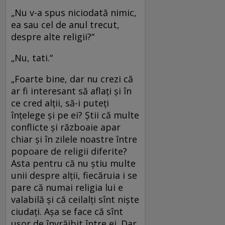
„Nu v-a spus niciodată nimic,
ea sau cel de anul trecut,
despre alte religii?“
„Nu, tati.“
„Foarte bine, dar nu crezi că
ar fi interesant să aflaţi şi în
ce cred alţii, să-i puteţi
înţelege şi pe ei? Ştii că multe
conflicte şi războaie apar
chiar şi în zilele noastre între
popoare de religii diferite?
Asta pentru că nu ştiu multe
unii despre alţii, fiecăruia i se
pare că numai religia lui e
valabilă şi că ceilalţi sînt nişte
ciudaţi. Aşa se face că sînt
uşor de învrăjbit între ei. Dar,