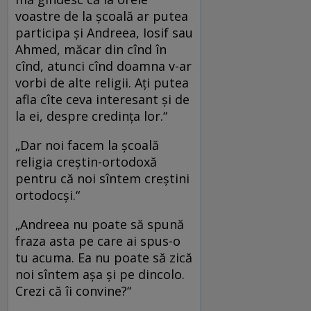
voastre de la şcoală ar putea
participa şi Andreea, Iosif sau
Ahmed, măcar din cînd în
cînd, atunci cînd doamna v-ar
vorbi de alte religii. Aţi putea
afla cîte ceva interesant şi de
la ei, despre credinţa lor.“
„Dar noi facem la şcoală
religia creştin-ortodoxă
pentru că noi sîntem creştini
ortodocşi.“
„Andreea nu poate să spună
fraza asta pe care ai spus-o
tu acuma. Ea nu poate să zică
noi sîntem aşa şi pe dincolo.
Crezi că îi convine?“