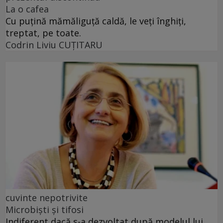
La o cafea
Cu puţină mămăliguţă caldă, le veţi înghiţi,
treptat, pe toate.
Codrin Liviu CUŢITARU
cuvinte nepotrivite
Microbiști și tifosi
Indiferent dacă s-a dezvoltat după modelul lui