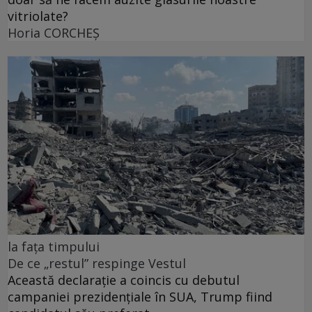
vitriolate?
Horia CORCHEŞ
la fața timpului
De ce „restul” respinge Vestul
Această declarație a coincis cu debutul
campaniei prezidențiale în SUA, Trump fiind