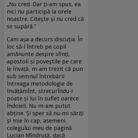
„Nu cred. Dar ţi-am spus, ea
nici nu participă la orele
noastre. Citeşte şi nu cred că
se supără.“
Cam aşa a decurs discuţia. În
loc să-l întreb pe copil
amănunte despre sfinţi,
apostoli şi poveştile pe care
le învaţă, m-am trezit că pun
sub semnul întrebării
întreaga metodologie de
învăţămînt, strecurîndu-i
poate şi lui în suflet oarece
îndoieli. Nu m-am putut
abţine. Şi sper să nu-mi săriţi
şi mie în cap, asemeni
colegului meu de pagină
Lucian Mîndruţă, dacă