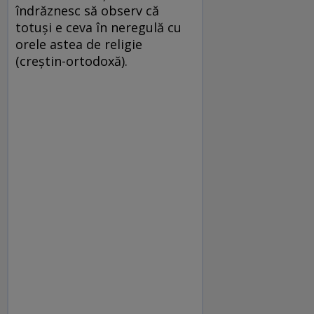
îndrăznesc să observ că
totuşi e ceva în neregulă cu
orele astea de religie
(creştin-ortodoxă).