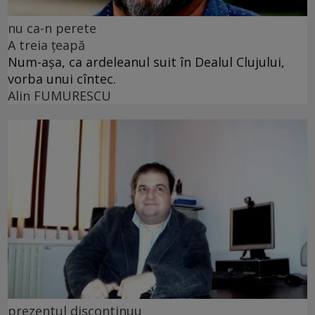
nu ca-n perete
A treia țeapă
Num-așa, ca ardeleanul suit în Dealul Clujului,
vorba unui cîntec.
Alin FUMURESCU
prezentul discontinuu