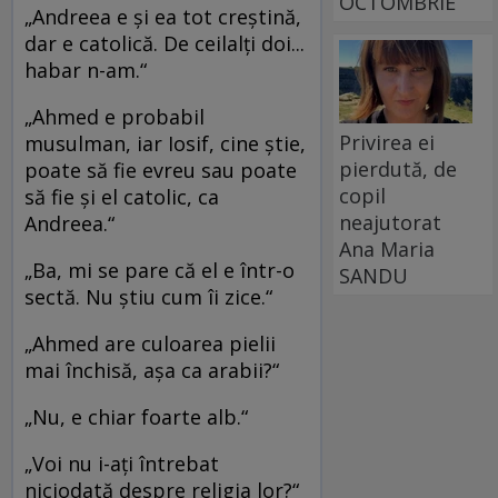
OCTOMBRIE
„Andreea e şi ea tot creştină,
dar e catolică. De ceilalţi doi...
habar n-am.“
„Ahmed e probabil
Privirea ei
musulman, iar Iosif, cine ştie,
pierdută, de
poate să fie evreu sau poate
copil
să fie şi el catolic, ca
neajutorat
Andreea.“
Ana Maria
„Ba, mi se pare că el e într-o
SANDU
sectă. Nu ştiu cum îi zice.“
„Ahmed are culoarea pielii
mai închisă, aşa ca arabii?“
„Nu, e chiar foarte alb.“
„Voi nu i-aţi întrebat
niciodată despre religia lor?“