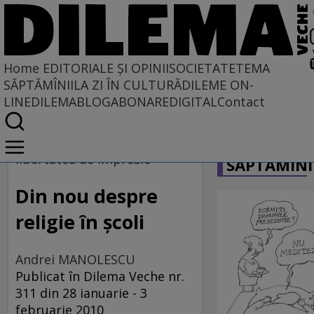
Home
EDITORIALE ȘI OPINII
SOCIETATE
TEMA
SĂPTĂMÎNII
LA ZI ÎN CULTURĂ
DILEME ON-
LINE
DILEMABLOG
ABONARE
DIGITAL
Contact
Home
CARICATU
EDITORIALE ȘI OPINII
libertatea de impresie
SĂPTĂMÎNI
TÎLC SHOW
Din nou despre
religie în şcoli
Andrei MANOLESCU
Publicat în Dilema Veche nr.
311 din 28 ianuarie - 3
februarie 2010