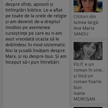
despre sfinţi, aposoli şi
întîmplări biblice. Le-a aflat
pe toate de la orele de religie
Cititori din
şi am devenit de-a dreptul
lumea largă
invidios pe asemenea
Ana Maria
cunoştinţe pe care eu n-am
SANDU
avut vreodată ocazia să le
dobîndesc în mod sistematic.
Noi la şcoală învăţam despre
Marx, şi nu despre Isus. Şi am
început să-i pun întrebări.
FILIT e un
roman în sine...
și încă un
roman foarte
bun
Ioana
MOROȘAN