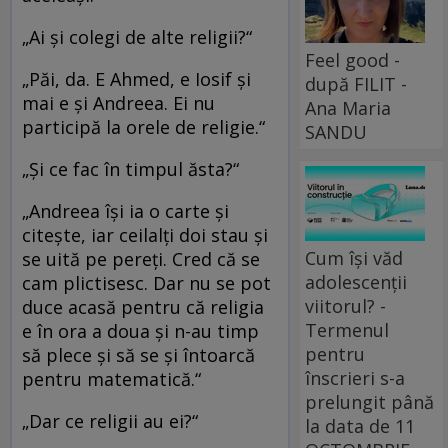
„Ai şi colegi de alte religii?“
Feel good -
„Păi, da. E Ahmed, e Iosif şi
după FILIT -
mai e şi Andreea. Ei nu
Ana Maria
participă la orele de religie.“
SANDU
„Şi ce fac în timpul ăsta?“
„Andreea îşi ia o carte şi
citeşte, iar ceilalţi doi stau şi
Cum își văd
se uită pe pereţi. Cred că se
adolescenții
cam plictisesc. Dar nu se pot
viitorul? -
duce acasă pentru că religia
Termenul
e în ora a doua şi n-au timp
pentru
să plece şi să se şi întoarcă
înscrieri s-a
pentru matematică.“
prelungit până
„Dar ce religii au ei?“
la data de 11