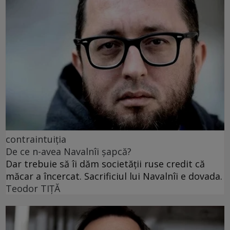
contraintuiția
De ce n-avea Navalnîi șapcă?
Dar trebuie să îi dăm societății ruse credit că
măcar a încercat. Sacrificiul lui Navalnîi e dovada.
Teodor TIŢĂ