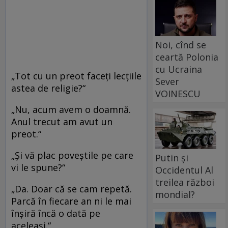
Noi, cînd se
ceartă Polonia
cu Ucraina
„Tot cu un preot faceţi lecţiile
Sever
astea de religie?“
VOINESCU
„Nu, acum avem o doamnă.
Anul trecut am avut un
preot.“
„Şi vă plac poveştile pe care
Putin și
vi le spune?“
Occidentul Al
treilea război
„Da. Doar că se cam repetă.
mondial?
Parcă în fiecare an ni le mai
înşiră încă o dată pe
aceleaşi.“