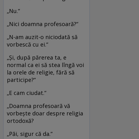
„Nu.“
„Nici doamna profesoară?“
„N-am auzit-o niciodată să
vorbescă cu ei.“
„Şi, după părerea ta, e
normal ca ei să stea lîngă voi
la orele de religie, fără să
participe?“
„E cam ciudat.“
„Doamna profesoară vă
vorbeşte doar despre religia
ortodoxă?
„Păi, sigur că da.“