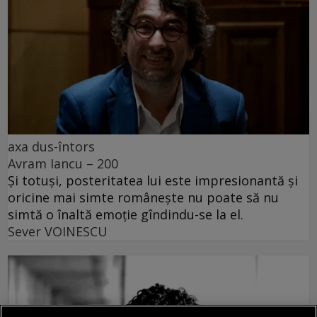
axa dus-întors
Avram Iancu – 200
Și totuși, posteritatea lui este impresionantă și
oricine mai simte românește nu poate să nu
simtă o înaltă emoție gîndindu-se la el.
Sever VOINESCU