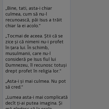
„Bine, tati, asta-i chiar
culmea, cum să nu-l
recunoască, păi Isus a trăit
chiar la ei acolo.“
„Tocmai de aceea. Ştii că se
zice şi că nimeni nu-i profet
în ţara lui. În schimb,
musulmanii, care nu-l
consideră pe Isus fiul lui
Dumnezeu, îl recunosc totuşi
drept profet în religia lor.“
„Asta-i şi mai culmea. Nu pot
să cred.“
„Lumea asta-i mai complicată
decît ţi-ai putea imagina. Şi
mă gîndesc că la orele